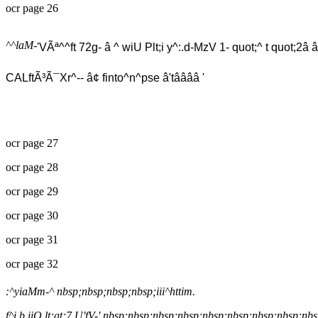
ocr page 26
^^laM-
'VÃª^^ft 72g- â ^ wiU Plt;i y^:.d-MzV 1- quot;^ t quot;2â â
CALftÃ³Ã¯Xr^-- â¢ finto^n^pse â'tââââ '
ocr page 27
ocr page 28
ocr page 29
ocr page 30
ocr page 31
ocr page 32
:^yiaMm-^ nbsp;nbsp;nbsp;nbsp;iii^httim.
f^i b iiQ lt;gt;7 U'fV-' nbsp;nbsp;nbsp;nbsp;nbsp;nbsp;nbsp;nbsp;nbsp