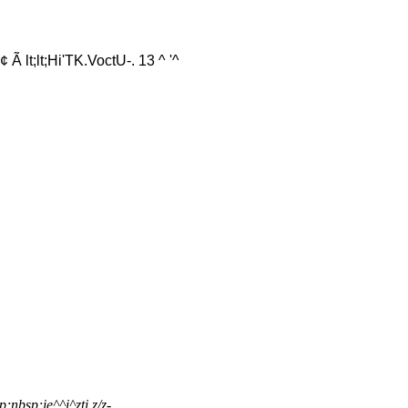
¢ Ã lt;lt;Hi'TK.VoctU-. 13 ^ '^
;nbsp;ie^^i^zti z/z-