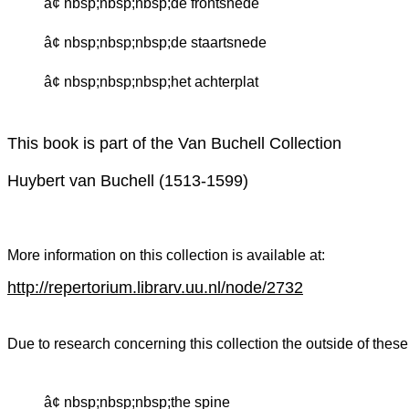
â¢ nbsp;nbsp;nbsp;de frontsnede
â¢ nbsp;nbsp;nbsp;de staartsnede
â¢ nbsp;nbsp;nbsp;het achterplat
This book is part of the Van Buchell Collection
Huybert van Buchell (1513-1599)
More information on this collection is available at:
http://repertorium.librarv.uu.nl/node/2732
Due to research concerning this collection the outside of thes
â¢ nbsp;nbsp;nbsp;the spine