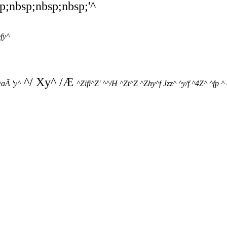
p;nbsp;nbsp;nbsp;'^
fy^
^/ Xy^ /Æ
^aÃ 'y^
^Zifi^Z' ^^/H ^Zt^Z ^Zhy^f Jzz^ ^y/f ^4Z^ ^fp ^ 