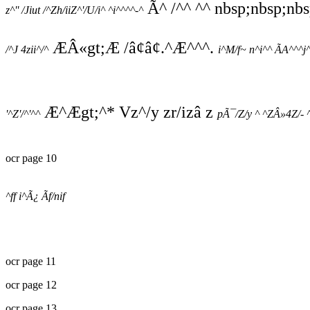
Ã^ /^^ ^^ nbsp;nbsp;nbs
z^'' /Jiut /^Zh/iiZ^'/U/i^ ^i^^^^-^
ÆÂ«gt;Æ /â¢â¢.^Æ^^^.
/^J 4zii^/^
i^M/f~ n^i^^ ÃA^^^j^
Æ^Ægt;^* Vz^/y zr/izâ z
'^Z'/^'^^
pÃ¯/Z/y ^ ^ZÂ»4Z/- 
ocr page 10
^ff i^Ã¿ Ãf/nif
ocr page 11
ocr page 12
ocr page 13