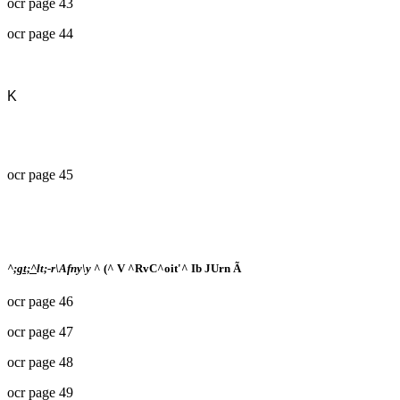
ocr page 43
ocr page 44
K
ocr page 45
^;
gt;^
lt;-r\Afny\y
^ (^ V ^RvC^oit'^ Ib JUrn Ã
ocr page 46
ocr page 47
ocr page 48
ocr page 49