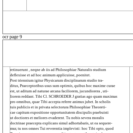
ocr page 9
retinuerunt , neqne ab iis ad Philosophiae Naturalis studium
deflexisse et ad hoc animum applicuisse, poenitet.
Post triennium igitur Physicarum disciplinarum studio tra-
ditus, Praeceptoribus usus sum optirnis, quibus hoc maxime curae
est, ut aditum ad naturae arcana faciliorem, jucundiorera , uti-
liorem reddant. Tibi Cl. SCHROEDER J gratias ago quam maximas
pro omnibus, quae Tibi accepta referre animus jubet. In scholis
tuis publicis et in privata selectorura Philosophiae Theoreti-
cae capitum expositione opportunitatem discipulis praebuisti
ut doctiores et meliores evaderent. Tu nobis severa moralis
doctrinae praecepta explicans simul adhortabaris, ut ea sequere-
mur, tu nos omnes Tui reverentia implevisti: hoc Tibi opto, quod