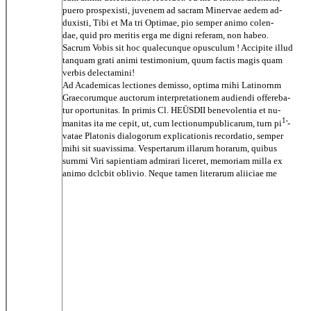
puero prospexisti, juvenem ad sacram Minervae aedem ad-
duxisti, Tibi et Ma tri Optimae, pio semper animo colen-
dae, quid pro meritis erga me digni referam, non habeo.
Sacrum Vobis sit hoc qualecunque opusculum ! Accipite illud
tanquam grati animi testimonium, quum factis magis quam
verbis delectamini!
Ad Academicas lectiones demisso, optima rnihi Latinornm
Graecorumque auctorum interpretationem audiendi offereba-
tur oportunitas. In primis Cl. HEÜSDII benevolentia et nu-
1
manitas ita me cepit, ut, cum lectionumpublicarum, turn pi
'-
vatae Platonis dialogorum explicationis recordatio, semper
mihi sit suavissima. Vespertarum illarum horarum, quibus
surnmi Viri sapientiam admirari liceret, memoriam milla ex
animo dclcbit oblivio. Neque tamen literarum aliiciae me