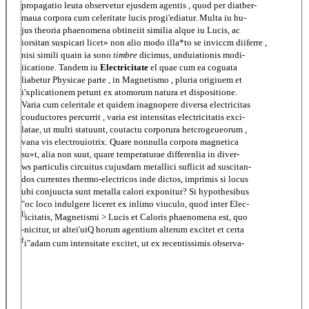
propagatio leuta observetur ejusdem agentis , quod per diatber-
maua corpora cum celeritate lucis progi'ediatur. Multa iu hu-
jus theoria phaenomena obtineiit similia alque iu Lucis, ac
iorsitan suspicari licet» non alio modo illa*to se inviccm diiferre ,
nisi simili quain ia sono
timbre
dicimus, unduiationis modi-
iicatione. Tandem iu
Electricitate
el quae cum ea coguata
liabetur Physicae parte , in Magnetismo , pluria origiuem et
i'xplicationem petunt ex atomorum natura et dispositione.
Varia cum celeritale et quidem inagnopere diversa electricitas
couductores percurrit , varia est intensitas electricitatis exci-
latae, ut multi statuunt, coutactu corporura hetcrogeueorum ,
vana vis electrouiotrix. Quare nonnulla corpora magnetica
su»t, alia non suut, quare temperaturae differenlia in diver-
ws particulis circuitus cujusdarn metallici suflicit ad suscitan-
dos currentes thermo-electricos inde dictos, imprimis si locus
ubi conjuucta sunt metalla calori exponitur? Si hypothesibus
"oc loco indulgere liceret ex inlimo viuculo, quod inter Elec-
l|
icitatis, Magnetismi > Lucis et Caloris phaenomena est, quo
-nicitur, ut altei'uiQ horum agentium alterum excitet et certa
f
i"adam cum intensitate excitet, ut ex recentissimis observa-