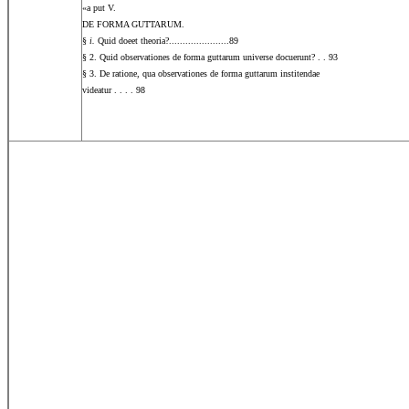
«a put V.
DE FORMA GUTTARUM.
§
i.
Quid doeet theoria?......................89
§ 2. Quid observationes de forma guttarum universe docuerunt? . . 93
§ 3. De ratione, qua observationes de forma guttarum institendae
videatur .
. . . 98