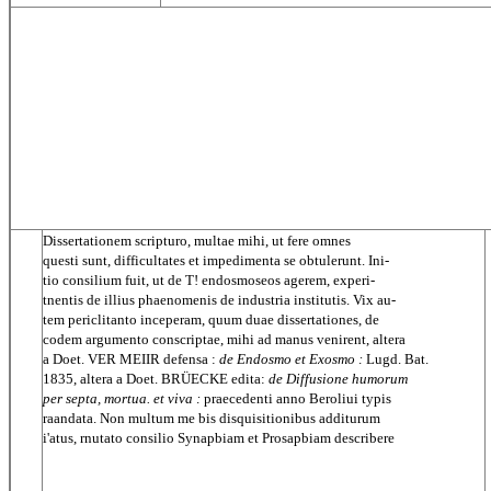
Dissertationem scripturo, multae mihi, ut fere omnes
questi sunt, difficultates et impedimenta se obtulerunt. Ini-
tio consilium fuit, ut de T! endosmoseos agerem, experi-
tnentis de illius phaenomenis de industria institutis. Vix au-
tem periclitanto inceperam, quum duae dissertationes, de
codem argumento conscriptae, mihi ad manus venirent, altera
a Doet. VER MEIIR defensa :
de Endosmo et Exosmo :
Lugd. Bat.
1835, altera a Doet. BRÜECKE edita:
de Diffusione humorum
per septa, mortua. et viva :
praecedenti anno Beroliui typis
raandata. Non multum me bis disquisitionibus additurum
i'atus, rnutato consilio Synapbiam et Prosapbiam describere