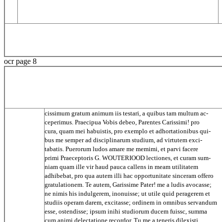
ocr page 8
cissimum gratum animum iis testari, a quibus tam multum ac-
ceperimus. Praecipua Vobis debeo, Parentes Carissimi! pro
cura, quam mei habuistis, pro exemplo et adhortationibus qui-
bus me semper ad disciplinarum studium, ad virtutem exci-
tabatis. Puerorum ludos amare me memimi, et parvi facere
primi Praeceptoris G. WOUTERIOOD lectiones, et curam sum-
niam quam ille vir haud pauca callens in meam utilitatem
adhibebat, pro qua autem illi hac opportunitate sinceram offero
gratulationem. Te autem, Garissime Pater! me a ludis avocasse;
ne nimis his indulgerem, inonuisse; ut utile quid peragerem et
studiis operam darem, excitasse; ordinem in omnibus servandum
esse, ostendisse; ipsum inihi studiorum ducem fuissc, summa
cum animi delectatione recordor. Tu me a teneris dilexisti,