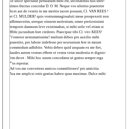
Te unice spectasse persuasum mihi est, utconatibus tuis uber-
rimos fructus concedat D. O. M. Neque vos silentio praeterire
licet aut de vestris in me meritis tacere possum, Cl. VAN REES !
et Cl. MULDER! quis vestrummagissaluti meae prospexerit non
affirmaverim, uterque oinnem molestiam, omne pretiosissimi
temporis damnum leve existimabas, si mihi utile vel etiam si
fflihi jucundum fore crederes. Praecipue tibi Cl. vit» KEES!
"i'omotor aestumatissime! multum debeo pro auxilio mihi
praestito, pro labore indefesso per sexennium fere in meum
commodum adhibito. Vobis debeo quid unquam ex me fiet,
laudes autem vestras efferre et vestra vetat modestia et dignio-
'em decet : Mihi hoc unum concedatur ut gratus semper erga
v
'os reperiar.
Ad vos me convertens amicos commilitones! pro amicitia
'lua me arnplcxi estis gratias habeo quas maximas. Dulce mihi