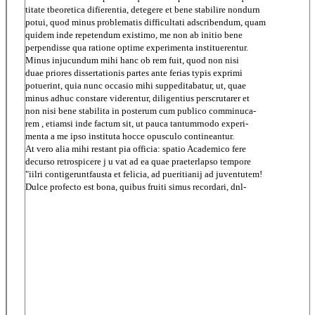
titate tbeoretica difïerentia, detegere et bene stabilire nondurn
potui, quod minus problematis difficultati adscribendum, quam
quidem inde repetendum existimo, me non ab initio bene
perpendisse qua ratione optime experimenta instituerentur.
Minus injucundum mihi hanc ob rem fuit, quod non nisi
duae priores dissertationis partes ante ferias typis exprimi
potuerint, quia nunc occasio mihi suppeditabatur, ut, quae
minus adhuc constare viderentur, diligentius perscrutarer et
non nisi bene stabilita in posterum cum publico comminuca-
rem , etiamsi inde factum sit, ut pauca tantumrnodo experi-
menta a me ipso instituta hocce opusculo contineantur.
At vero alia mihi restant pia officia: spatio Academico fere
decurso retrospicere j u vat ad ea quae praeterlapso tempore
"iilri contigeruntfausta et felicia, ad pueritianij ad juventutem!
Dulce profecto est bona, quibus fruiti simus recordari, dnl-