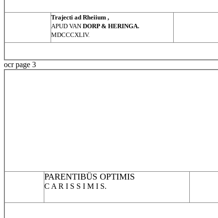
Trajecti ad Rheiium ,
APUD VAN
DORP & HERINGA.
MDCCCXLIV.
ocr page 3
PARENTIBÜS OPTIMIS
C A R I S S I M I S.