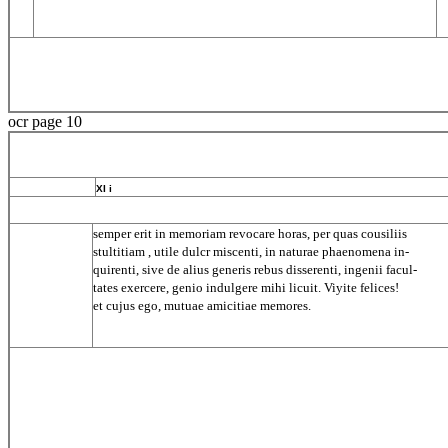
ocr page 10
XI i
semper erit in memoriam revocare horas, per quas cousiliis
stultitiam , utile dulcr miscenti, in naturae phaenomena in-
quirenti, sive de alius generis rebus disserenti, ingenii facul-
tates exercere, genio indulgere mihi licuit. Viyite felices!
et cujus ego, mutuae amicitiae memores.