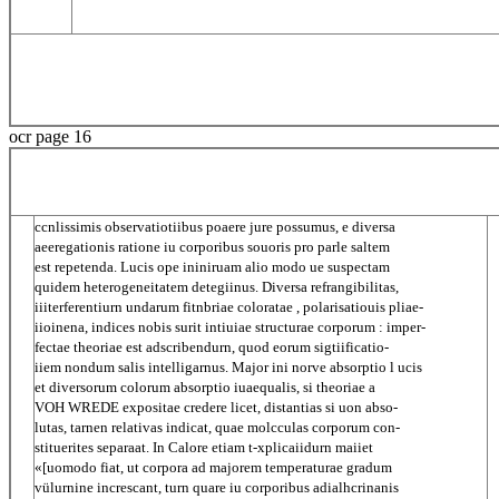
ocr page 16
ccnlissimis observatiotiibus poaere jure possumus, e diversa
aeeregationis ratione iu corporibus souoris pro parle saltem
est repetenda. Lucis ope ininiruam alio modo ue suspectam
quidem heterogeneitatem detegiinus. Diversa refrangibilitas,
iiiterferentiurn undarum fitnbriae coloratae , polarisatiouis pliae-
iioinena, indices nobis surit intiuiae structurae corporum : imper-
fectae theoriae est adscribendurn, quod eorum sigtiificatio-
iiem nondum salis intelligarnus. Major ini norve absorptio l ucis
et diversorum colorum absorptio iuaequalis, si theoriae a
VOH WREDE expositae credere licet, distantias si uon abso-
lutas, tarnen relativas indicat, quae molcculas corporum con-
stituerites separaat. In Calore etiam t-xplicaiidurn maiiet
«[uomodo fiat, ut corpora ad majorem temperaturae gradum
vülurnine increscant, turn quare iu corporibus adialhcrinanis