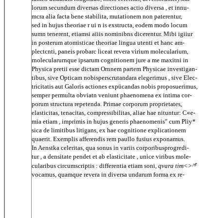
lorum secundum diversas directiones actio diversa , et innu-
mcra alia facta bene stabilita, mutationem non paterentur,
sed in hujus theoriae r ui n is exstructa, eodem modo locum
sumn tenerent, etiamsi aïiis nominibns dicerentur. Mibi igiiur
in posterum atomisticae theoriae lingua utenti et hanc am-
plectcnti, paneis probarc liceat revera virium molecularium,
rnolecularurnque ipsarum cognitionem jure a me maxitni in
Physica pretii esse dictam Ornnem partem Physicae investigan-
tibus, sive Opticam nobisperscrutandara elegerimus , sive Elec-
tricitatis aut Galoris actiones expücandas nobis proposuerimus,
semper permulta obviatn veniunt phaenomena ex intima cor-
porum structura repetenda. Primae corporum proprietates,
elasticitas, tenacitas, compressibilitas, aliae hae nituntur: C«e-
mia etiam , imprimis in hujus generis phaenomenis" cum Pliy*
sica de limitibus litigans, ex hae cognitione explicationem
quaerit. Exemplis afferendis rem paullo fusius exponamus.
In Aenstka celeritas, qua sonus in variis corporibusprogredi-
tur , a densitate pendet et ab elasticitate , unice viribus mole-
e
cularibus circumscriptis : differentia etiam soni,
qvara tim<>^
vocamus, quamque revera in diversa undarum forma ex re-