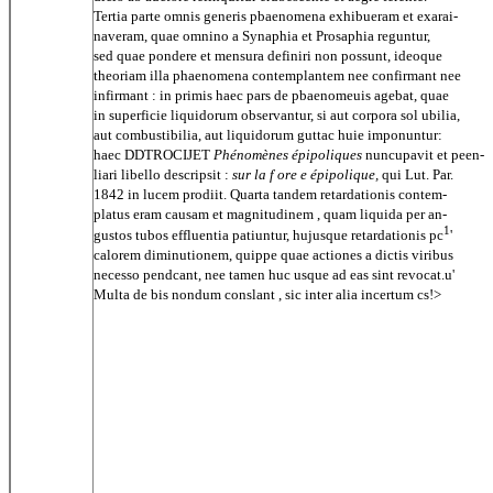
Tertia parte omnis generis pbaenomena exhibueram et exarai-
naveram, quae omnino a Synaphia et Prosaphia reguntur,
sed quae pondere et mensura definiri non possunt, ideoque
theoriam illa phaenomena contemplantem nee confirmant nee
infirmant : in primis haec pars de pbaenomeuis agebat, quae
in superficie liquidorum observantur, si aut corpora sol ubilia,
aut combustibilia, aut liquidorum guttac huie imponuntur:
haec DDTROCIJET
Phénomènes épipoliques
nuncupavit et peen-
liari libello descripsit :
sur la f ore e épipolique,
qui Lut. Par.
1842 in lucem prodiit. Quarta tandem retardationis contem-
platus eram causam et magnitudinem , quam liquida per an-
1
gustos tubos effluentia patiuntur, hujusque retardationis pc
'
calorem diminutionem, quippe quae actiones a dictis viribus
necesso pendcant, nee tamen huc usque ad eas sint revocat.u'
Multa de bis nondum conslant , sic inter alia incertum cs!>