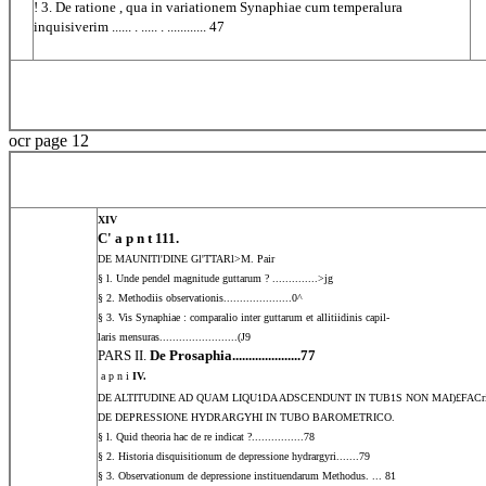
! 3. De ratione , qua in variationem Synaphiae cum temperalura
inquisiverim ...... . ..... . ............ 47
ocr page 12
XIV
C' a p n t 111.
DE MAUNITl'DINE Gl'TTARl>M.
Pair
§ l. Unde pendel magnitude guttarum ? ..............>jg
§ 2. Methodiis observationis.....................0^
§ 3. Vis Synaphiae : comparalio inter guttarum et allitiidinis capil-
laris mensuras........................(J9
PARS II.
De Prosaphia.....................77
 a p n i
IV.
DE ALTITUDINE AD QUAM LIQU1DA ADSCENDUNT IN TUB1S NON MAI)£FACri
DE DEPRESSIONE HYDRARGYHI IN TUBO BAROMETRICO.
§ l. Quid theoria hac de re indicat ?................78
§ 2. Historia disquisitionum de depressione hydrargyri.......79
§ 3. Observationum de depressione instituendarum Methodus. ... 81