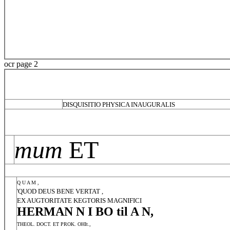
ocr page 2
DISQUISITIO PHYSICA INAUGURALIS
mum
ET
Q U A M ,
'QUOD DEUS BENE VERTAT ,
EX AUGTORITATE KEGTORIS MAGNIFICI
HERMAN N I BO til A N,
THEOL. DOCT. ET PROK. OHIt.,