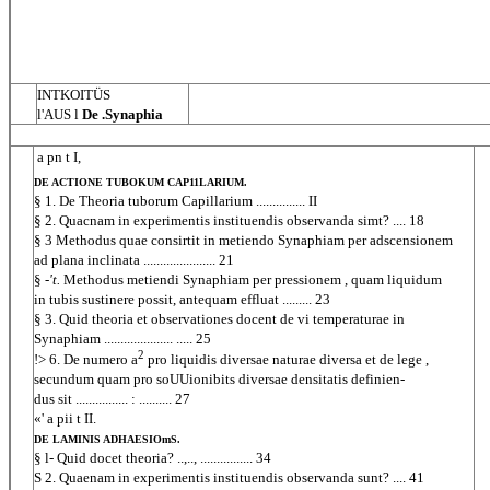
INTKOITÜS
l'AUS l
De .Synaphia
 a pn t I,
DE ACTIONE TUBOKUM CAP11LARIUM.
§ 1. De Theoria tuborum Capillarium ............... II
§ 2. Quacnam in experimentis instituendis observanda simt? .... 18
§ 3 Methodus quae consirtit in metiendo Synaphiam per adscensionem
ad plana inclinata ...................... 21
§
-'t.
Methodus metiendi Synaphiam per pressionem , quam liquidum
in tubis sustinere possit, antequam effluat ......... 23
§ 3. Quid theoria et observationes docent de vi temperaturae in
Synaphiam ..................... ..... 25
2
!> 6. De numero a
pro liquidis diversae naturae diversa et de lege ,
secundum quam pro soUUionibits diversae densitatis definien-
dus sit ................ : .......... 27
«' a pii t II.
DE LAMINIS ADHAESIOmS.
§ l- Quid docet theoria? ..,.., ................ 34
S 2. Quaenam in experimentis instituendis observanda sunt? .... 41