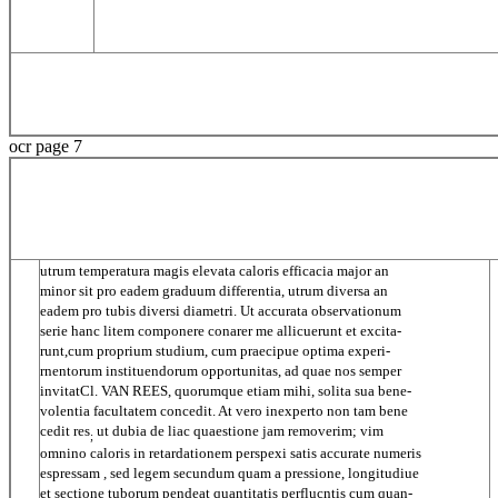
ocr page 7
utrum temperatura magis elevata caloris efficacia major an
minor sit pro eadem graduum differentia, utrum diversa an
eadem pro tubis diversi diametri. Ut accurata observationum
serie hanc litem componere conarer me allicuerunt et excita-
runt,cum proprium studium, cum praecipue optima experi-
rnentorum instituendorum opportunitas, ad quae nos semper
invitatCl. VAN REES, quorumque etiam mihi, solita sua bene-
volentia facultatem concedit. At vero inexperto non tam bene
cedit res
ut dubia de liac quaestione jam removerim; vim
;
omnino caloris in retardationem perspexi satis accurate numeris
espressam
,
sed legem secundum quam a pressione, longitudiue
et sectione tuborum pendeat quantitatis perflucntis cum quan-