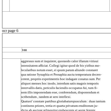
ocr page 6
VIII
aggressus sum et inquirere, quoraodo calor illarum viriuui
intensitatem afficiat. Collegi igitur quod de bis yiribus mo-
lecularibus notum esset, ei quum parum aliunde constaret
qua ratione Synaphia et Prosaphia aucta temperatura decres-
cerent, propriis experimentis boe indagare conatus sum. Per
aliquot menses hoc inodo, interdum satis magnis temporis
intervallis datis, periculis faciendis occupatus fui, turn fi-
nem illis imponendam esse, conferendum, disponendum et
scribendum , tandem at sero intellexi.
Quatuoi' constare partibus gloriabaturopusculum : duas tantum
continens priores, tertia et quarta privatum eruditorum ju-
dicio ab auctore relinquitur erubescente et aegre ferente.