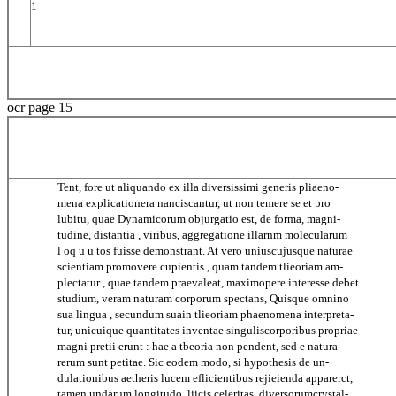
1
ocr page 15
Tent, fore ut aliquando ex illa diversissimi generis pliaeno-
mena explicationera nanciscantur, ut non temere se et pro
lubitu, quae Dynamicorum objurgatio est, de forma, magni-
tudine, distantia , viribus, aggregatione illarnm molecularum
l oq u u tos fuisse demonstrant. At vero uniuscujusque naturae
scientiam promovere cupientis , quam tandem tlieoriam am-
plectatur , quae tandem praevaleat, maximopere interesse debet
studium, veram naturam corporum spectans, Quisque omnino
sua lingua , secundum suain tlieoriam phaenomena interpreta-
tur, unicuique quantitates inventae singuliscorporibus propriae
magni pretii erunt : hae a tbeoria non pendent, sed e natura
rerum sunt petitae. Sic eodem modo, si hypothesis de un-
dulationibus aetheris lucem eflicientibus rejieienda apparerct,
tamen undarum longitudo, liicis celeritas, diversorumcrystal-