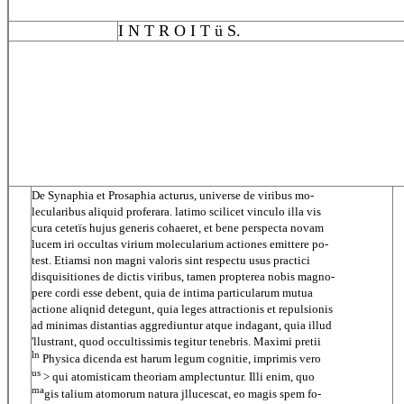
I N T R O I T ü S.
De Synaphia et Prosaphia acturus, universe de viribus mo-
lecularibus aliquid proferara. latimo scilicet vinculo illa vis
cura cetetïs hujus generis cohaeret, et bene perspecta novam
lucem iri occultas virium molecularium actiones emittere po-
test. Etiamsi non magni valoris sint respectu usus practici
disquisitiones de dictis viribus, tamen propterea nobis magno-
pere cordi esse debent, quia de intima particularum mutua
actione aliqnid detegunt, quia leges attractionis et repulsionis
ad minimas distantias aggrediuntur atque indagant, quia illud
'llustrant, quod occultissimis tegitur tenebris. Maximi pretii
ln
Physica dicenda est harum legum cognitie, imprimis vero
us
> qui atomisticam theoriam amplectuntur. Illi enim, quo
ma
gis talium atomorum natura jllucescat, eo magis spem fo-