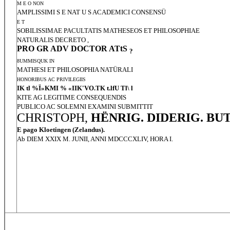
M E O NON
AMPLISSIMI S E NAT U S ACADEMICI CONSENSÜ
E T
SOBILISSIMAE PACULTATIS MATHESEOS ET PHILOSOPHIAE
NATURALIS DECRETO ,
PRO GR ADV DOCTOR ATtS
?
8UMMISQUK IN
MATHESI ET PHILOSOPHIA NATÜRALI
HONORIBUS AC PRIVILEGIIS
IK tl %Ï»KMI % «IIK'VO.TK t.lfU Tl\ l
KITE AG LEGITIME CONSEQUENDIS
PUBLICO AC SOLEMNI EXAMINI SUBMITTIT
CHRISTOPH,
HËNRIG. DIDERIG. BU
E pago Kloetingen (Zelandus).
Ab DIEM XXIX M. JUNII, ANNI MDCCCXLIV, HORA I.