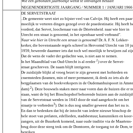
Wie een gebonden jaarboekje wenst te ontvangen betaalt
NEGENENDERTIGSTE JAARGANG / NUMMER 1 / JANUARI 1966
DE SERVETSTRAAT
..De gemeente weet niet zo bijster veel van Calvijn. Hij heeft een paar
moeilijk te verteren dingen gezegd over de praedestinatie. Hij heeft b
vorderd, dat Servet, loochenaar van de Drieëenheid. naar wie hier in
Utrecht een straat is genoemd, in het openbaar werd verbrand".
Naar wie hier in Utrecht een straat is genoemd!
Dr. A. F. N. Lekker-
kerker, die bovenstaande regels schreef in Hervormd Utrecht van 10 ju
1959, beweerde daarmee iets dat toch wel moeilijk te bewijzen zal zij
Dat de wens de vader der gedachte was, is niet aan te nemen.
1
In het Maandblad van Oud-Utrecht is al eerder
)
over de Servet-
straat geschreven. De naam blijft intrigeren.
De zuidzijde blijkt al vroeg bezet te zijn geweest met hofsteden en
craemsteden (kramen, min of meer permanent, ik denk zo iets als de
bergplaatsen van de boekverkopers in de Oudemanhuispoort in Amste
2
dam)
). Deze bouwsels staken meer naar voren dan de huizen die er n
staan, want de bij het Bisschopshof behorende huizen aan de zuidzijd
van de Servetstraat werden in 1643 door de stad aangekocht om het
3
straatje te verbreden
). Dat is dus nog smaller geweest dan het nu is.
En dan te bedenken dat bij de intocht van iedere nieuwe bisschop de
hele stoet van prelaten, edellieden, stadsbestuur, kanunniken en koor-
zangers, uit de Buurkerk komend, naar oude traditie via de Maartens-
brug door deze steeg trok om de Domtoren, de toegang tot de Dom, te
bereiken.