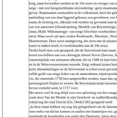
king, maar bovendien werden in de 18e eeuw en vroeger van o
wege - met een hoogstzeldzame uitzondering - geen straatnam
geven. Straatnamen ontstonden in de volksmond, door het geb
aanleiding van een daar liggend gebouw, een gevelsteen, een 
naam, de richting etc, dikwijls ook werden zij gevormd naar 
van een aanwoner (Alendorpsteeg, Hendrik van Royensteegje,
straat, Malle Willemsteegje - om enige Utrechtse voorbeelden 
men). Maar nooit zal men vinden Rembrandt-, Maerlant-, Vond
Mauritsstraat. Deze soort naamgeving, die niets met de plaatsel
tuatie te maken heeft, is voorbehouden aan de 19e eeuw.
Verder heeft men ooit geopperd, dat de Servetstraat haar naam 
leend zou hebben aan een chirurgijn Antoni Servet (Servato, Se
waarschijnlijk van italiaanse afkomst, die in 1588 en later hi
en in de Wittevrouwenstraat woonde. Enig verband tussen hem
tuele afstammelingen en de Servetstraat is echter nooit gevond
zelfde geldt van enige leden van de amsterdamse wijnkopersfa
vet, die omstreeks 1750 hier aangetroffen worden, maar dan o
petorengracht blijken te wonen. De Servetstraat komt trouwens
boven vermeld werd, in 1717 voor.
Het meest voel ik nog altijd voor een oplossing van het vraags
zoals door Van der Monde in zijn Geschied- en oudheidkundi
schrijving der stad Utrecht (Utr. 1844) I 363 geopperd werd:
,,In deze straat hebben wij nog, bij gelegenheid van de Jaarmar
eene reeks van kleine kramen en stallen met kramerijen enz. g
waarmede de kooplieden van onder den Domtoren, langs deze 