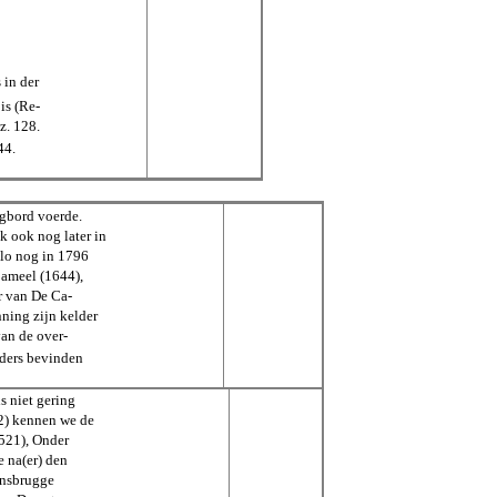
 in der
is (Re-
z. 128.
44.
ngbord voerde.
k ook nog later in
lo nog in 1796
Cameel (1644),
r van De Ca-
nning zijn kelder
van de over-
lders bevinden
s niet gering
2) kennen we de
1521), Onder
e na(er) den
ensbrugge