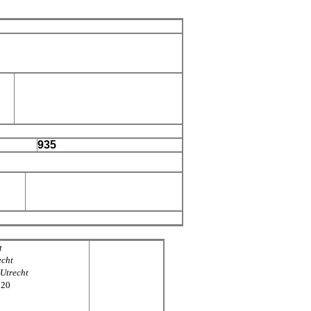
935
t
echt
, Utrecht
520