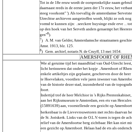
Tot in de 18e eeuw wordt de oorspronkelijke naam gebruik
daarnaast reeds in de eerste jaren der 17e eeuw, het verbas
steeg voorkomt" '). Als toevallig de amsterdamse Servetste
Utrechtse archieven aangetroffen wordt, blijkt ze ook nog
vormd te kunnen zijn: ..seeckere huysinge ende erve ... t
op
den hoek van het Serveth anders genaempt het Heerenv
8
gen"
).
7
)
A. M. van Gelder, Amsterdamsche straatnamen geschie
Amst. 1913, blz. 125.
8
)
Gern. archief, notaris N. de Cruyff, 13 mei 1654.
AMERSFOORT OF RHE
Wie al geruime tijd het maandblad van Oud-Utrecht leest,
licht herinneren dat onder het kopje ..Amersfoort of Rhe
enkele artikeltjes zijn geplaatst, geschreven door de heer
te Hoevelaken, voordien vele jaren inwoner van Amersfoo
van de historie dezer stad, inzonderheid van de topograf
foort.
Indertijd trof de heer Melchior in 's Rijks Prentenkabine
aan het Rijksmuseum te Amsterdam, een ets van Hercules
(15891639) aan, voorstellende een gezicht op Amersfoort
herkenbaar is de Lievevrouwetoren met rechts daarvan het
de St. Joriskerk. Links van de O.L.V.-toren is tegen de ac
relief van de Amersfoortse berg zichtbaar. Het kan niet mis
een gezicht op Amersfoort. Helaas had de ets als ondersch