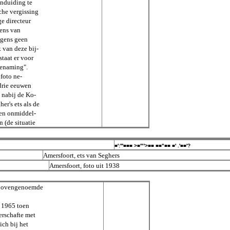
nduiding te
che vergissing
e directeur
rens van
igens geen
k van deze bij-
taat er voor
benaming".
 foto ne-
drie eeuwen
 nabij de Ko-
r's ets als de
nen onmiddel-
 (de situatie
■':'''■■■ >■'"'>■■ ■■"■■ ■' .'■■'?
Amersfoort, ets van Seghers
Amersfoort, foto uit 1938
et bovengenoemde
n 1965 toen
erschafte met
ich bij het