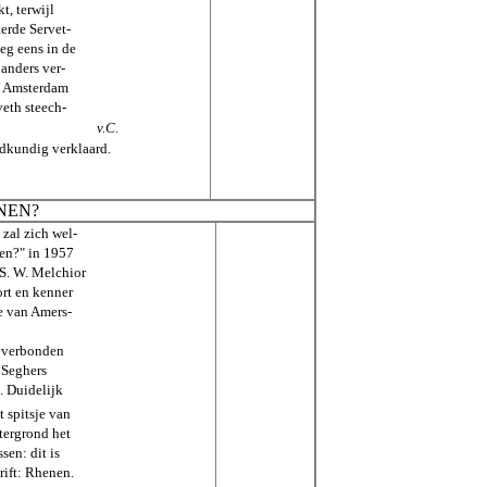
t, terwijl
terde Servet-
eg eens in de
 anders ver-
ot Amsterdam
eth steech-
v.C.
dkundig verklaard.
NEN?
 zal zich wel-
nen?" in 1957
 S. W. Melchior
rt en kenner
ie van Amers-
t, verbonden
 Seghers
. Duidelijk
 spitsje van
htergrond het
sen: dit is
rift: Rhenen.