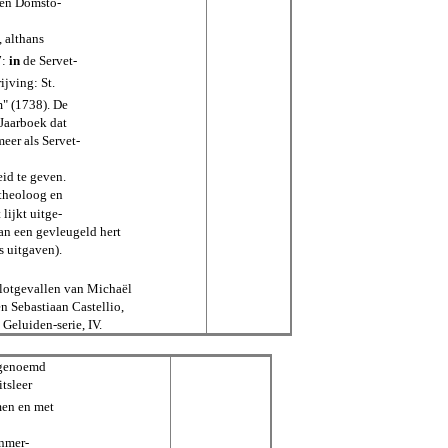
den Domsto-
, althans
7:
in
de Servet-
jving: St.
" (1738). De
 Jaarboek dat
meer als Servet-
eid te geven.
 theoloog en
 lijkt uitge-
an een gevleugeld hert
s uitgaven).
 lotgevallen van Michaël
n Sebastiaan Castellio,
 Geluiden-serie, IV.
t genoemd
itsleer
men en met
anmer-