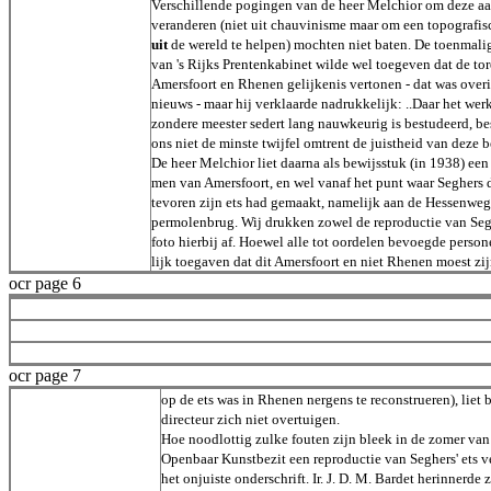
Verschillende pogingen van de heer Melchior om deze aa
veranderen (niet uit chauvinisme maar om een topografis
uit
de wereld te helpen) mochten niet baten. De toenmalig
van 's Rijks Prentenkabinet wilde wel toegeven dat de to
Amersfoort en Rhenen gelijkenis vertonen - dat was over
nieuws - maar hij verklaarde nadrukkelijk: ..Daar het wer
zondere meester sedert lang nauwkeurig is bestudeerd, bes
ons niet de minste twijfel omtrent de juistheid van deze 
De heer Melchior liet daarna als bewijsstuk (in 1938) een
men van Amersfoort, en wel vanaf het punt waar Seghers 
tevoren zijn ets had gemaakt, namelijk aan de Hessenweg
permolenbrug. Wij drukken zowel de reproductie van Seghe
foto hierbij af. Hoewel alle tot oordelen bevoegde perso
lijk toegaven dat dit Amersfoort en niet Rhenen moest zijn
ocr page 6
ocr page 7
op de ets was in Rhenen nergens te reconstrueren), li
directeur zich niet overtuigen.
Hoe noodlottig zulke fouten zijn bleek in de zomer va
Openbaar Kunstbezit een reproductie van Seghers' ets v
het onjuiste onderschrift. Ir. J. D. M. Bardet herinnerde z