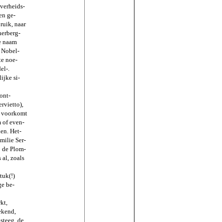
verheids-
en ge-
ruik, naar
herberg-
de naam
 Nobel-
te noe-
el-.
ijke si-
ont-
rvietto),
er voorkomt
 of even-
en. Het-
milie Ser-
p de Plom-
 al, zoals
tuk(!)
ge be-
kt,
ekend,
steeg, de