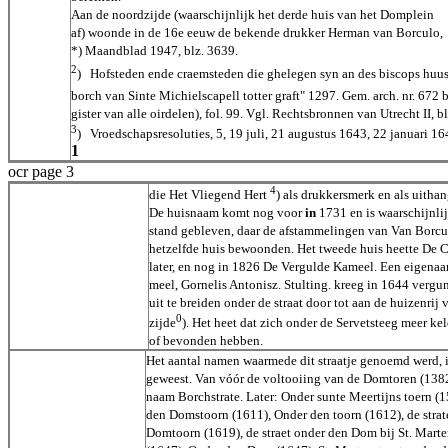
Aan de noordzijde (waarschijnlijk het derde huis van het Domplein
af) woonde in de 16e eeuw de bekende drukker Herman van Borculo,
*) Maandblad 1947, blz. 3639.
2
) Hofsteden ende craemsteden die ghelegen syn an des biscops huus
borch van Sinte Michielscapell totter graft" 1297. Gem. arch. nr. 672 b
gister van alle oirdelen), fol. 99. Vgl. Rechtsbronnen van Utrecht II, bl
3
) Vroedschapsresoluties, 5, 19 juli, 21 augustus 1643, 22 januari 16
1
ocr page 3
4
die Het Vliegend Hert
) als drukkersmerk en als uitha
De huisnaam komt nog voor
in
1731 en is waarschijnlij
stand gebleven, daar de afstammelingen van Van Borcu
hetzelfde huis bewoonden. Het tweede huis heette De 
later, en nog in 1826 De Vergulde Kameel. Een eigenaa
meel, Gornelis Antonisz. Stulting. kreeg in 1644 vergu
uit te breiden onder de straat door tot aan de huizenrij 
0
zijde
). Het heet dat zich onder de Servetsteeg meer ke
of bevonden hebben.
Het aantal namen waarmede dit straatje genoemd werd, i
geweest. Van vóór de voltooiing van de Domtoren (138
naam Borchstrate. Later: Onder sunte Meertijns toern (
den Domstoorn (1611), Onder den toorn (1612), de strat
Domtoorn (1619), de straet onder den Dom bij St. Mart