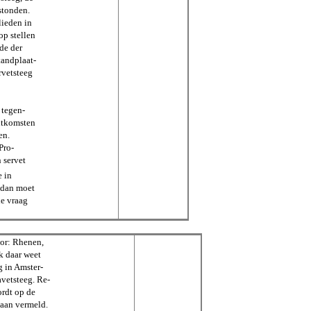
stonden.
lieden in
op stellen
de der
tandplaat-
rvetsteeg
 tegen-
itkomsten
en.
Pro-
n servet
e in
, dan moet
de vraag
oor: Rhenen,
k daar weet
g in Amster-
avetsteeg. Re-
ordt op de
baan vermeld.