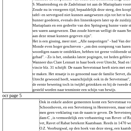
S. Maartensbrug en de Zadelstraat tot aan de Mariaplaats voor
Zoude nu in vroegeren tijd, bepaaldelijk deze steeg, den koop
tafel- en servetgoed niet kunnen aangewezen zijn tot het te ko
hunner goederen, evenals den linnenkopers later op de zuidzij
Mariaplaats en een gedeelte van den Springweg hunne vaste s
sen waren aangewezen. Dan zoude hiervan welligt de naam Se
aan deze straat kunnen gegeven zijn".
Het is een gissing, meer niet. ,,Alle nasporingen" - had Van der
Monde even hoger geschreven - ,,om den oorsprong van haren
woordigen naam te ontdekken, hebben tot geene voldoende u
gehad". - Zo is het, ondanks latere pogingen, tot heden geblev
Wanneer dus Clare Lennart in haar boek over Utrecht, Stad en 
vincie blz. 31 schrijft: De naam Servetstraat heeft niets met ee
te maken. Het straatje is zo genoemd naar de familie Servet, di
Utrecht gewoond heeft, waarschijnlijk ook in de Servetstraat"
de eerste bewering toch in twijfel getrokken en bij de tweede 
gesteld worden naar tenminste een schijn van bewijs.
ocr page 5
Ook in enkele andere gemeenten komt een Servetstraat v
Schoonhoven, en een Servetsteeg in Heerenveen, maar oo
men geen verklaring van de naam te geven. De Servetstee
dam-C ,.is vermoedelijk een verbastering van Revet- of R
vet, Ravet of Rabat betekent Kaatsbaan. Reeds in 1470 w
O.Z. Voorburgwal, op den hoek van deze steeg, een kaats