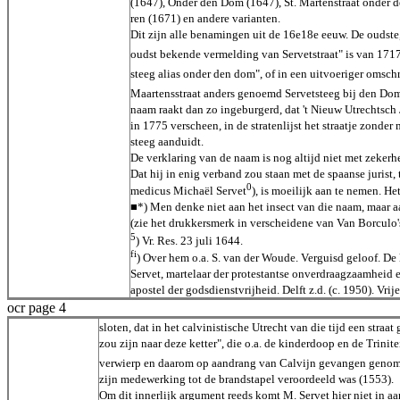
(1647), Onder den Dom (1647), St. Martenstraat onder 
ren (1671) en andere varianten.
Dit zijn alle benamingen uit de 16e18e eeuw. De oudste
oudst bekende vermelding van Servetstraat" is van 171
steeg alias onder den dom", of in een uitvoeriger omschri
Maartensstraat anders genoemd Servetsteeg bij den Dom
naam raakt dan zo ingeburgerd, dat 't Nieuw Utrechtsch
in 1775 verscheen, in de stratenlijst het straatje zonder 
steeg aanduidt.
De verklaring van de naam is nog altijd niet met zekerh
Dat hij in enig verband zou staan met de spaanse jurist,
0
medicus Michaël Servet
), is moeilijk aan te nemen. Het
■*) Men denke niet aan het insect van die naam, maar a
(zie het drukkersmerk in verscheidene van Van Borculo'
5
) Vr. Res. 23 juli 1644.
fi
) Over hem o.a. S. van der Woude. Verguisd geloof. De
Servet, martelaar der protestantse onverdraagzaamheid e
apostel der godsdienstvrijheid. Delft z.d. (c. 1950). Vrije
ocr page 4
sloten, dat in het calvinistische Utrecht van die tijd een straa
zou zijn naar deze ketter", die o.a. de kinderdoop en de Trinite
verwierp en daarom op aandrang van Calvijn gevangen geno
zijn medewerking tot de brandstapel veroordeeld was (1553).
Om dit innerlijk argument reeds komt M. Servet hier niet in a