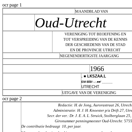
ocr page 1
MAANDBLAD VAN
Oud-Utrecht
VERENIGING TOT BEOEFENING EN
TOT VERSPREIDING VAN DE KENNIS
DER GESCHIEDENIS VAN DE STAD
EN DE PROVINCIE UTRECHT
NEGENENDERTIGSTE JAARGANG
1966
. ■ LKSZAA.L
EM BÏB! -.:.■■'
______
UTRECHT
UITGAVE VAN DE VERENIGING
ocr page 2
Redactie: H. de Jong, Aurorastraat 26, Utrech
Administratie: H. J. H. Knoester p/a Drift 27, Utr
Secr. der ver.: Dr. J. E. A. L. Struick, Stolberglaan 25
Gironummer penningmeester Oud-Utrecht:
575
De contributie bedraagt

10, per jaar.