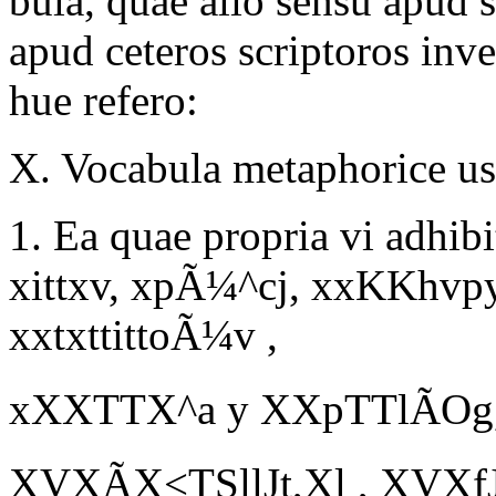
bula, quae alio sensu apud 
apud ceteros scriptoros inv
hue refero:
X.
Vocabula metaphorice us
1. Ea quae propria vi adhibi
xittxv,
xpÃ¼^cj, xxKKhvpy
xxtxttittoÃ¼v ,
xXXTTX^a y XXpTTlÃOg, 
XVXÃX<TSllJt,Xl , XVXf