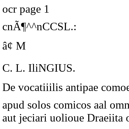
ocr page 1
cnÃ¶^^nCCSL.:
â¢ M
C. L. IliNGIUS.
De vocatiiilis antipae com
apud solos comicos aal omn
aut jeciari uolioue Draeiita 