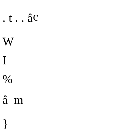
. t . . â¢
W
I
%
â
m
}