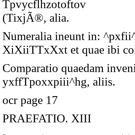
Tpvycflhzotoftov
(TixjÃ®,
alia.
Numeralia ineunt in:
^pxfii
XiXiiTTxXxt et quae ibi coll
Comparatio quaedam invenit
yxffTpoxxpiii^hg, aliis.
ocr page 17
PRAEFATIO. XIII