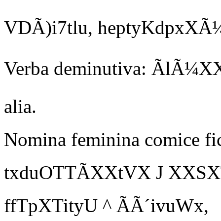
VDÃ)i7tlu, heptyKdpxXÃ¼,
Verba deminutiva: ÃlÃ¼X
alia.
Nomina feminina comice fic
txduOTTÃXXtVX
J
XXSXT
ffTpXTityU
^ ÃÃ´ivuWx,