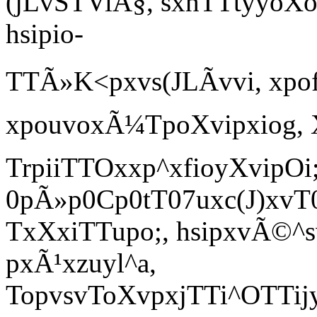
(jLvSTViÃ§, sxhTTtyyoXo
hsipio-
TTÃ»K<pxvs(JLÃvvi, xpofi
xpouvoxÃ¼TpoXvipxiog,
TrpiiTTOxxp^xfioyXvipOi;
0pÃ»p0Cp0tT07uxc(J)xvT0
TxXxiTTupo;, hsipxvÃ©^s
pxÃ¹xzuyl^a,
TopvsvToXvpxjTTi^OTTijy