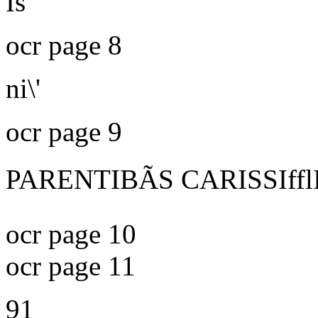
Is
ocr page 8
ni\'
ocr page 9
PARENTIBÃS CARISSIfflI
ocr page 10
ocr page 11
91