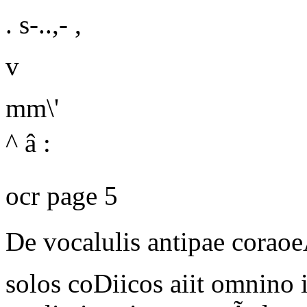
. s-..,- ,
v
mm\'
^
â :
ocr page 5
De vocalulis antipae coraoe
solos coDiicos aiit omnino 