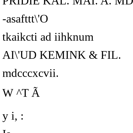
PRIDIE KAL. MAI. A. M
-asafttt\'O
tkaikcti ad iihknum
AI\'UD KEMINK & FIL.
mdcccxcvii.
W
^T Ã
y i, :