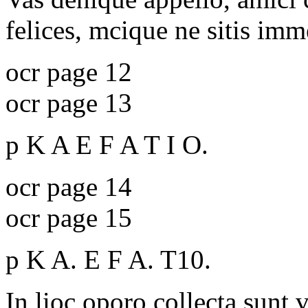
felices, mcique ne sitis im
ocr page 12
ocr page 13
p K A E F A T I O.
ocr page 14
ocr page 15
p K A. E F A. T10.
In lioc oporo collecta sunt 