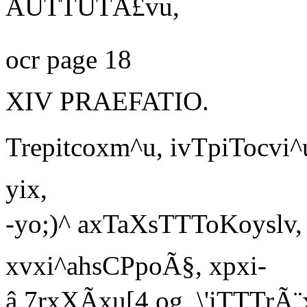
ÃUTTUTÂ£vu,
ocr page 18
XIV PRAEFATIO.
Trepitcoxm^u, ivTpiTocvi^u
yix,
-yo;)^ axTaXsTTToKoyslv, 
xvxi^ahsCPpoÃ§, xpxi-
â 7rxXÃxu[4,og, \'iTTTrÃ¨