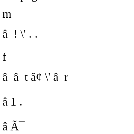
m
â ! \' . .
f
â â t â¢ \' â r
â 1 .
â Ã¯