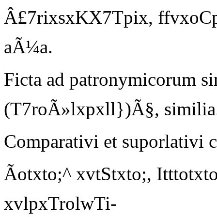
Â£7rixsxKX7Tpix, ffvxoCp
aÃ¼a.
Ficta ad patronymicorum si
(T7roÃ»lxpxll})Ã§, similia
Comparativi et suporlativi c
Ãotxto;^ xvt
S
txto;,
I
tttotxto
xvlpxTrolwTi-