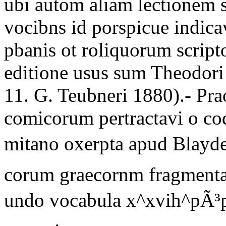
ubi autom aliam lectionem s
vocibns id porspicue indicav
pbanis ot roliquorum scrip
editione usus sum Theodori 
11.
G. Teubneri
1880).-
Pra
comicorum pertractavi o co
mitano oxerpta apud Blaydes
corum graecornm fragmenta"
undo vocabula x^xvih^pÃ³