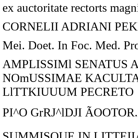
ex auctoritate rectorts magni
CORNELII ADRIANI PEK
Mei. Doet. In Foc. Med. Pro
AMPLISSIMl SENATUS 
NOmUSSIMAE KACULTAT
LlTTKIUUUM PECRETO
PI^O
GrRJ^lDJI
ÃOOTOR
SUMMISQUE IN LITTEI