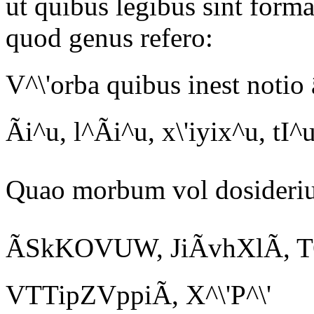
ut quibus legibus sint forma
quod genus refero:
V^\'orba quibus inest notio â
Ãi
^u,
l^Ãi
^u,
x\'iyix^u,
t
I^
Quao morbum vol dosideriu
ÃSkKOVUW, JiÃvhXlÃ, T
VTTipZVppiÃ, X^\'P^\'