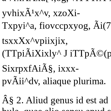
yvhixÃ¹x^v, xzoXi-
Txpyi^a, fiovccpxyog, Ãi
tsxxXx^vpiixjix
,
(TTpiÃiXixly^ J iTTpÃ©(
SixrpxfAiÃ§, ixxx-
pvÃii^dv, aliaque plurima.
Â§ 2. Aliud genus id est ad