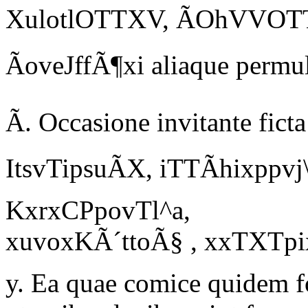
XulotlOTTXV, ÃOhVVOT
ÃoveJffÃ¶xi
aliaque permul
Ã.
Occasione invitante ficta
ItsvTipsuÃX, iTTÃhixppvj\'
KxrxCPpovTl^a,
xuvox
K
Ã´ttoÃ§ , xxTXTp
y.
Ea quae comice quidem fo