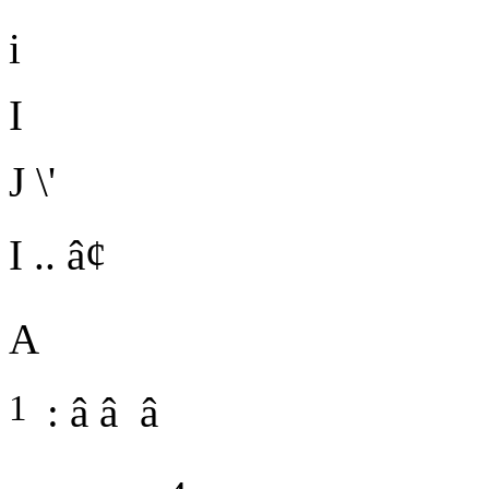
i
I
J \'
I .. â¢
A
1
: â â â