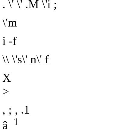
. \' \' .M \'i ;
\'m
i -f
\\ \'s\' n\' f
X
>
, ; , .1
1
â