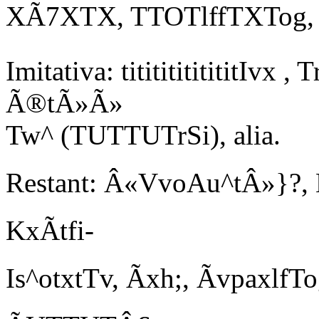
XÃ7XTX, TTOTlffTXTog, 
Imitativa:
tititititititit
I
vx ,
Tr
Ã®tÃ»Ã»
Tw^
(TUTTUTrSi)
, alia.
Restant: Â«VvoAu^tÂ»}?,
KxÃtfi-
Is^otxtTv, Ãxh;, ÃvpaxlfTo