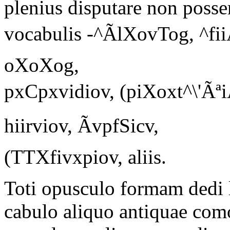
plenius disputare non posse
vocabulis
-^ÃlXovTog, ^fii
oXoXog,
pxCpxvidiov, (piXoxt^\'Ãª
hiirviov, ÃvpfSicv,
(TTXfivxpiov,
aliis.
Toti opusculo formam dedi le
cabulo aliquo antiquae com