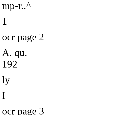
mp-r..^
1
ocr page 2
A. qu.
192
ly
I
ocr page 3