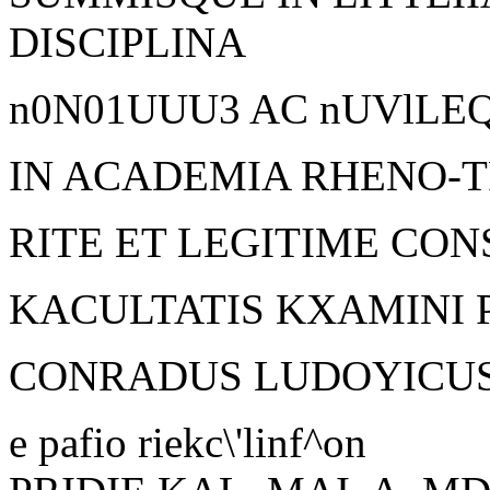
DISCIPLINA
n0N01UUU3 AC nUVlLEQ
IN ACADEMIA RHENO-T
RITE ET LEGITIME CO
KACULTATIS KXAMINI 
CONRADUS LUDOYICUS
e pafio riekc\'linf^on