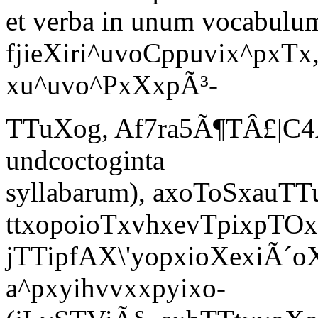
et verba in unum vocabulum
fjieXiri^uvoCppuvix^pxTx
xu^uvo^PxXxpÃ³-
TTuXog
, Af7ra5Ã¶TÂ£|C4
undcoctoginta
syllabarum), axoToSxauTT
ttxopoioTxvhxevTpixpTO
jTTipfAX\'yopxioXexiÃ´oX
a^pxyihvvxxpyixo-