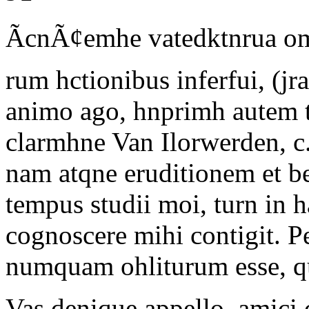
ÃcnÃ¢emhe vatedktnrua om
rum hctionibus inferfui, (j
animo ago, hnprimh autem ti
clarmhne
Van Ilorwerden,
c
nam atqne eruditionem et
tempus studii moi, turn in 
cognoscere mihi contigit. P
numquam ohliturum esse, qu
Vas denique appello, amici 