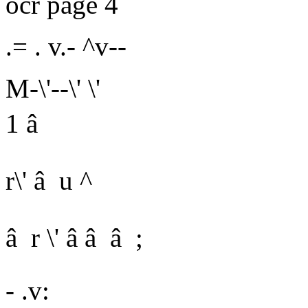
ocr page 4
.= . v.- ^v--
M-\'--\' \'
1 â
r\' â u ^
â r \'
â â â ;
- .v: