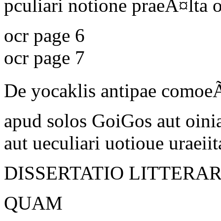
pculiari notione praeÃ¤lta 
ocr page 6
ocr page 7
De
yocaklis antipae comoeÃ
apud solos GoiGos aut oinia
aut ueculiari uotioue uraeiit
DISSERTATIO LITTERAR
QUAM