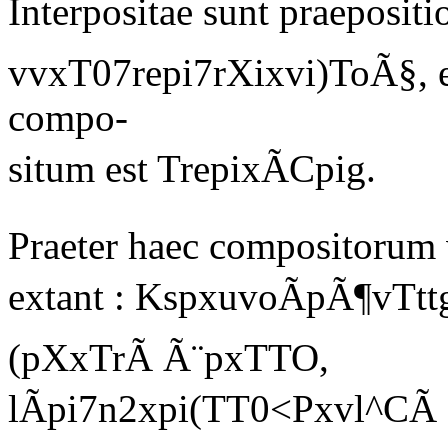
Interpositae sunt praeposit
vvxT07repi7rXixvi)ToÃ§, et
compo-
situm est TrepixÃCpig.
Praeter haec compositorum
extant :
KspxuvoÃpÃ¶vTtt
(pXxTrÃ Ã¨pxTTO,
lÃpi7n2xpi(TT0<Pxvl^CÃ