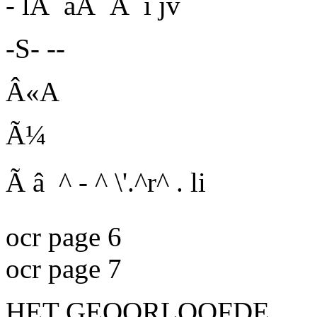
- lÃ¯aÃ¯Ã¯i jv
-S- --
Â«A
Ã¼
Ã â ^ - ^ \'.^r^ . li
ocr page 6
ocr page 7
HET GEOORLOOFDE.