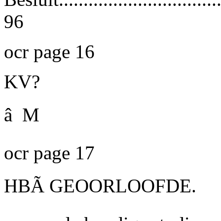
96
ocr page 16
KV?
â M
ocr page 17
HBÃ GEOORLOOFDE.