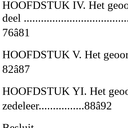
HOOFDSTUK IV. Het geoorlo
deel .....................................
76â81
HOOFDSTUK V. Het geoorloo
82â87
HOOFDSTUK YI. Het geoor
zedeleer................88â92
Besluit..................................