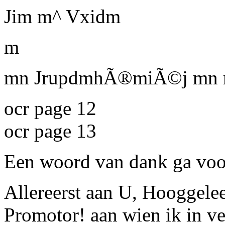
Jim m^ Vxidm
m
mn JrupdmhÃ®miÃ©j mn 
ocr page 12
ocr page 13
Een woord van dank ga voo
Allereerst aan U, Hooggele
Promotor! aan wien ik in vel