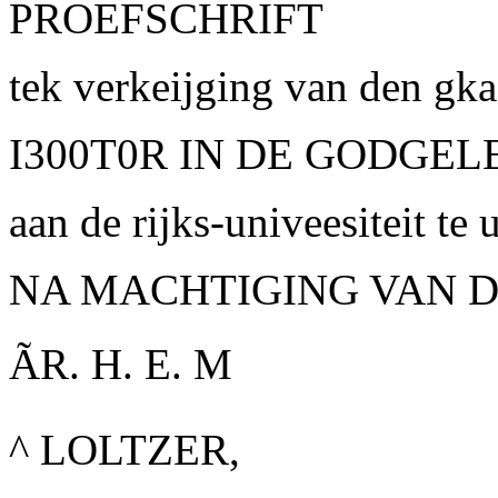
PROEFSCHRIFT
tek verkeijging van den gk
I300T0R IN DE GODGE
aan de rijks-univeesiteit te 
NA MACHTIGING VAN 
ÃR. H. E. M
^ LOLTZER,