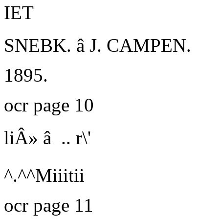
IET
SNEBK. â J. CAMPEN.
1895.
ocr page 10
liÂ» â .. r\'
^.^^Miiitii
ocr page 11