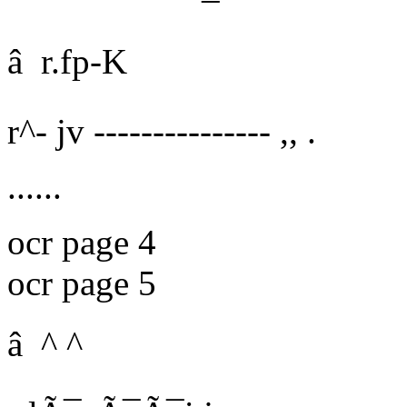
â
r.fp-K
r^- jv --------------- ,, .
......
ocr page 4
ocr page 5
â ^ ^