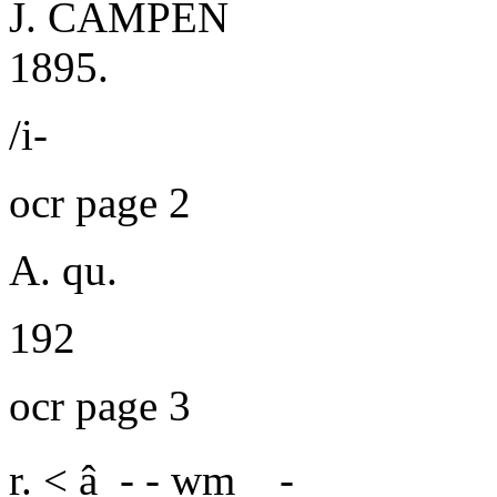
J. CAMPEN
1895.
/i-
ocr page 2
A. qu.
192
ocr page 3
r. < â - - wm _ -