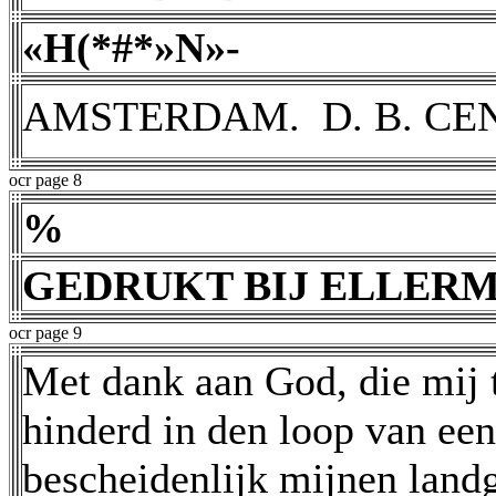
«H(*#*»N»-
AMSTERDAM.  D. B. CE
ocr page 8
%
GEDRUKT BIJ ELLERM
ocr page 9
Met dank aan God, die mij 
hinderd in den loop van een 
bescheidenlijk mijnen land