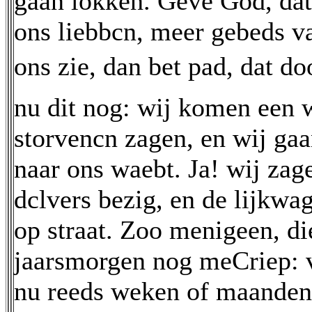
gaan lokken. Geve God, dat
ons liebbcn, meer gebeds v
ons zie, dan bet pad, dat doo
nu dit nog: wij komen een w
storvencn zagen, en wij ga
naar ons waebt. Ja! wij zage
dclvers bezig, en de lijkw
op straat. Zoo menigeen, d
jaarsmorgen nog meCriep: v
nu reeds weken of maanden i