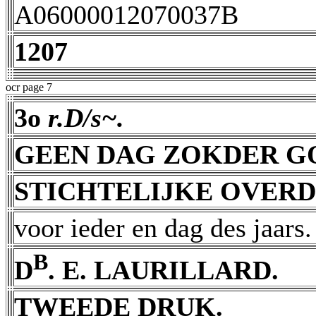
A06000012070037B
1207
ocr page 7
3o
r.D/s~.
GEEN DAG ZOKDER G
STICHTELIJKE OVER
voor ieder en dag des jaars.
B
D
. E. LAURILLARD.
TWEEDE DRUK.