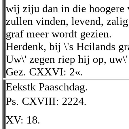
wij ziju dan in die hoogere
zullen vinden, levend, zali
graf meer wordt gezien.
Herdenk, bij \'s Hcilands gr
Uw\' zegen riep hij op, uw\
Gez. CXXVI: 2«.
Eekstk Paaschdag.
Ps. CXVIII: 2224.
XV: 18.