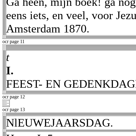
Ga heen, mijn boek! ga nog
eens iets, en veel, voor Je
Amsterdam 1870.
ocr page 11
t
I.
FEEST- EN GEDENKDAG
ocr page 12
ocr page 13
NlEUWEJAARSDAG.