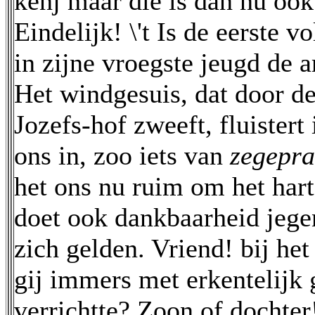
kenj maar die is dan nu ook
Eindelijk! \'t Is de eerste v
in zijne vroegste jeugd de
Het windgesuis, dat door d
Jozefs-hof zweeft, fluistert 
ons in, zoo iets van
zegepr
het ons nu ruim om het hart.
doet ook dankbaarheid jege
zich gelden. Vriend! bij he
gij immers met erkentelijk
verrichtte? Zoon of dochter!