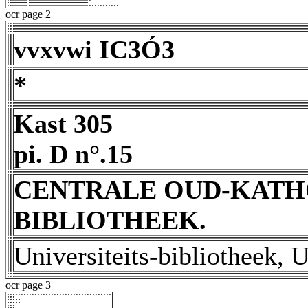
ocr page 2
vvxvwi IC3Ó3
*
Kast 305
pi. D n°.15
CENTRALE OUD-KATH
BIBLIOTHEEK.
Universiteits-bibliotheek, U
ocr page 3