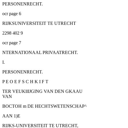
PERSONENRECHT.
ocr page 6
RIJKSUNIVERSITEIT TE UTRECHT
2298 402 9
ocr page 7
NTERNATIONAAL PRIVAATRECHT.
I.
PERSONENRECHT.
P E O E F S C H K I F T
TER VEUKllIJGING VAN DEN GKAAU
VAN
BOCTOH m DE HECHTSWETENSCHAP^
AAN 1)E
RIJKS-UNIVERSITEIT TE UTRECHT,