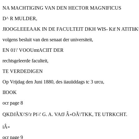
NA MACHTIGING VAN DEN HECTOR MAGNIFICUS
D^ R MULDER,
JIOOGLEEEAAK IN DE FACULTEIT DKH WIS- Kif N ATlTIi
volgens besluit van den senaat der universiteit,
EN 01\' VOOUmtACIIT DER
rechtsgeleerde faculteit,
TE VERDEDIGEN
Op Vrijdag den Juni 1880, des iiauiiddags tc 3 urcu,
IIOOK
ocr page 8
QKDJÃX\'S\'r Pf-\' G. A. VAfJ Â«OÃ\'TKK, TE UTRKCHT.
iÂ»
ocr page 9