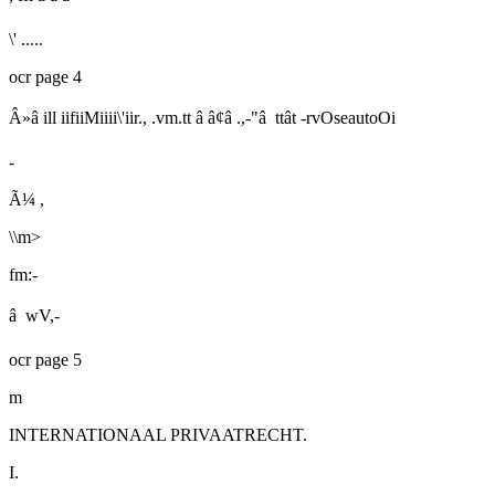
\' .....
ocr page 4
Â»
â il
l
iifiiM
i
i
ii
\'i
i
r., .vm.tt â â¢â .,-"â ttât -rv
OseautoOi
-
Ã¼ ,
\\m>
fm:-
â
wV,-
ocr page 5
m
INTERNATIONAAL PRIVAATRECHT.
I.