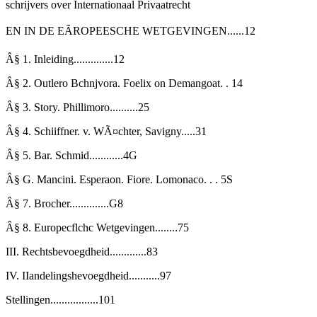
schrijvers over Internationaal Privaatrecht
EN IN DE EÃROPEESCHE WETGEVINGEN......12
Â§ 1. Inleiding..............12
Â§ 2. Outlero Bchnjvora. Foelix on Demangoat. . 14
Â§ 3. Story. Phillimoro..........25
Â§ 4. Schiiffner. v. WÃ¤chter, Savigny.....31
Â§ 5. Bar. Schmid............4G
Â§ G. Mancini. Esperaon. Fiore. Lomonaco. . . 5S
Â§ 7. Brocher..............G8
Â§ 8. Europecflchc Wetgevingen........75
III. Rechtsbevoegdheid.............83
IV. IIandelingshevoegdheid...........97
Stellingen.................101