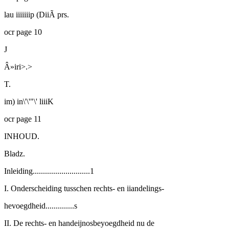
lau iiiiiiip (DiiÃ prs.
ocr page 10
J
Â»iri>.>
T.
im)
in\'\'"\' liiiK
ocr page 11
INHOUD.
Bladz.
Inleiding............................1
I. Onderscheiding tusschen rechts- en iiandelings-
hevoegdheid..............s
II. De rechts- en handeijnosbeyoegdheid
nu
de