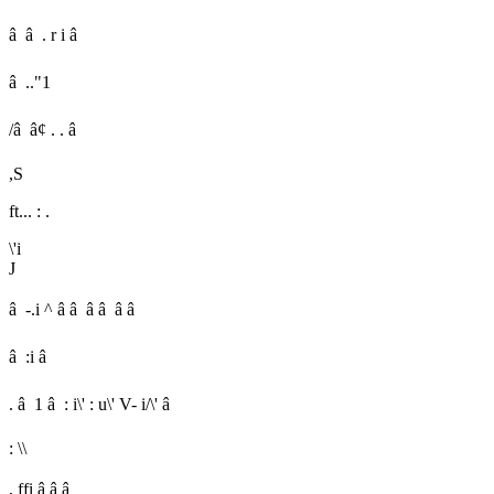
â â . r i â
â .."1
/â â¢ . . â
,S
ft... : .
\'i
J
â -.i ^ â â â â â â
â :i â
. â 1 â : i\' : u\' V- i/\' â
: \\
, ffi â â â