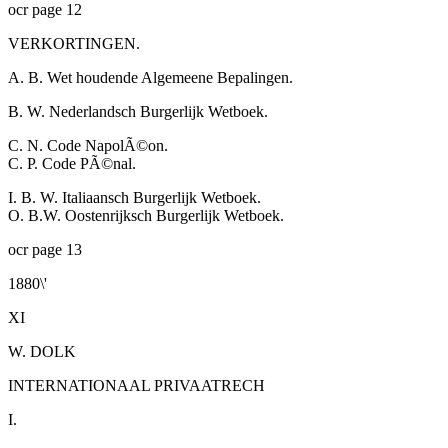
ocr page 12
VERKORTINGEN.
A. B. Wet houdende Algemeene Bepalingen.
B. W. Nederlandsch Burgerlijk Wetboek.
C. N. Code NapolÃ©on.
C. P. Code PÃ©nal.
I. B. W. Italiaansch Burgerlijk Wetboek.
O. B.W. Oostenrijksch Burgerlijk Wetboek.
ocr page 13
1880\'
XI
W. DOLK
INTERNATIONAAL PRIVAATRECH
I.