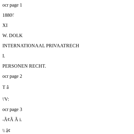
ocr page 1
1880\'
XI
W. DOLK
INTERNATIONAAL PRIVAATRECH
I.
PERSONEN RECHT.
ocr page 2
T â
\'V:
ocr page 3
-Ã¢Ã Ã i.
\\ â¢