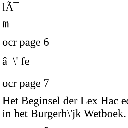
lÃ¯
m
ocr page 6
â \' fe
ocr page 7
Het Beginsel der Lex Hac ed
in het Burgerh\'jk Wetboek.