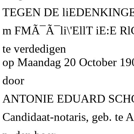
TEGEN DE liEDENKING
m FMÃ¯Ã¯li\'EllT iE:E Rl
te verdedigen
op Maandag 20 October 1902
door
ANTONIE EDUARD SCH
Candidaat-notaris, geb. te