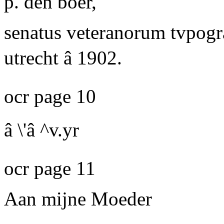
p. den boer,
senatus veteranorum tvpogra
utrecht â
1902.
ocr page 10
â \'â ^v.yr
ocr page 11
Aan mijne Moeder