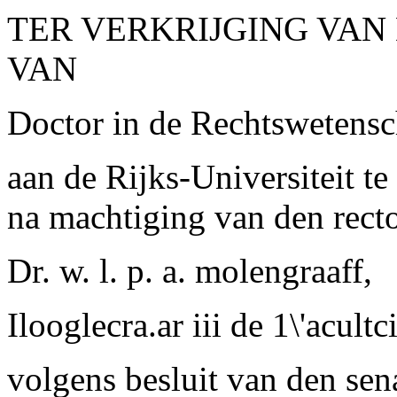
TER VERKRIJGING VAN
VAN
Doctor in de Rechtswetens
aan de
R
ijks-
U
niversiteit te
na machtiging van den rect
D
r.
w. l. p. a. molengraaff,
Ilooglecra.ar iii de 1\'acultc
volgens besluit van den sena