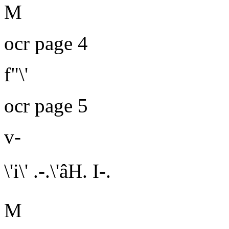
M
ocr page 4
f"\'
ocr page 5
v-
\'i\' .-.\'âH. I-.
M