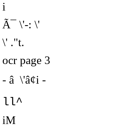
i
Ã¯ \'-: \'
\' ."t.
ocr page 3
- â \'â¢i -
ll^
iM