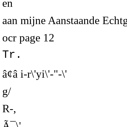
en
aan mijne Aanstaande Echt
ocr page 12
Tr.
â¢â i-r\'yi\'-"-\'
g/
R-,
Ã¯\',...