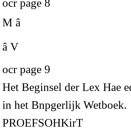
ocr page 8
M â
â V
ocr page 9
Het Beginsel der Lex Hae ed
in het Bnpgerlijk Wetboek.
PROEFSOHKirT