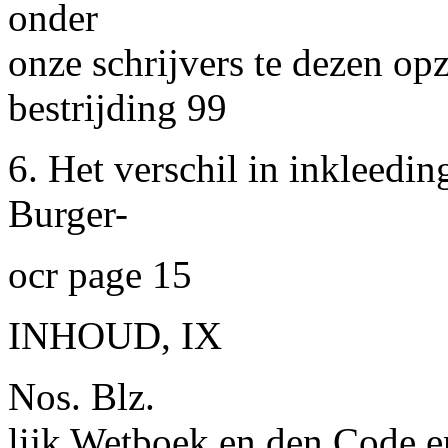
onder
onze schrijvers te dezen op
bestrijding 99
6. Het verschil in inkleedin
Burger-
ocr page 15
INHOUD, IX
Nos. Blz.
lijk Wetboek en den Code en