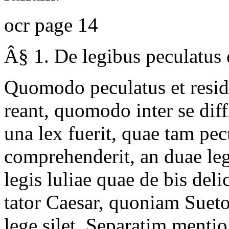
ocr page 14
Â§ 1.
De legibus peculatus e
Quomodo peculatus et resi
reant, quomodo inter se di
una lex fuerit, quae tam p
comprehenderit, an duae leg
legis luliae quae de bis delic
tator Caesar, quoniam Sueto
lege silet. Separatim mentio 