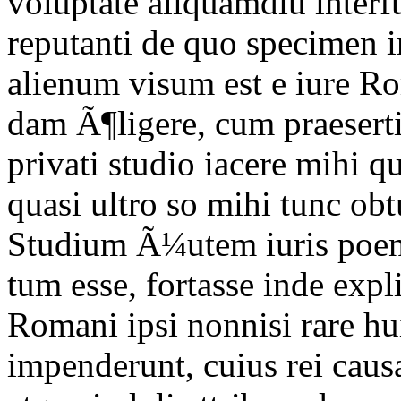
voluptate aliquamdiu inter
reputanti de quo specimen 
alienum visum est e iure R
dam Ã¶ligere, cum praeserti
privati studio iacere mihi 
quasi ultro so mihi tunc obt
Studium Ã¼utem iuris poena
tum esse, fortasse inde expl
Romani ipsi nonnisi rare hu
impenderunt, cuius rei caus