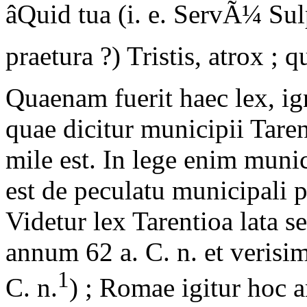
âQuid tua (i. e. ServÃ¼ Sulp
praetura ?) Tristis, atrox ; q
Quaenam fuerit haec lex, i
quae dicitur municipii Tarent
mile est. In lege enim munic
est de peculatu municipali p
Videtur lex Tarentioa lata se
annum 62 a. C. n. et verisim
1
C. n.
) ; Romae igitur hoc 