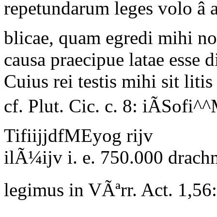
repetundarum leges volo â a
blicae, quam egredi mihi no
causa praecipue latae esse 
Cuius rei testis mihi sit liti
cf. Plut. Cic.
c.
8
:
iÃSofi^^
TifiijjdfMEyog rijv
ilÃ¼ijv i. e. 750.000 drach
legimus in VÃªrr. Act. 1,56: