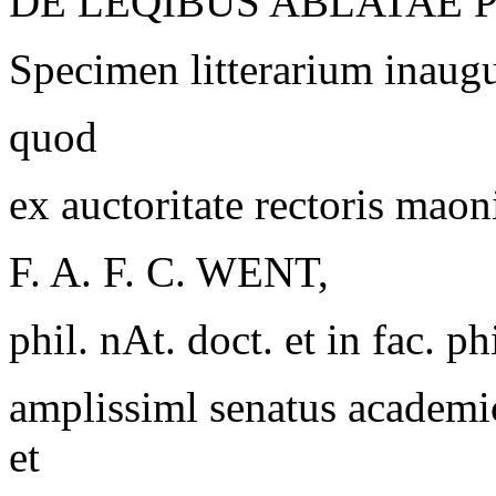
DE LEQIBUS ABLATAE 
Specimen litterarium inaugu
quod
ex auctoritate rectoris maoni
F. A. F. C. WENT,
phil. nAt. doct. et in fac. phi
amplissiml senatus academi
et