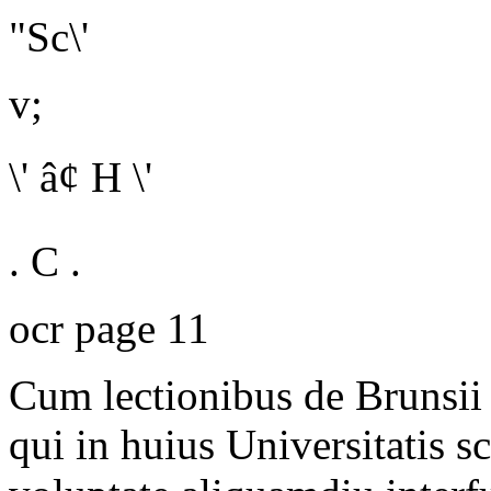
"Sc\'
v;
\' â¢ H \'
. C .
ocr page 11
Cum lectionibus de Brunsii 
qui in huius Universitatis s