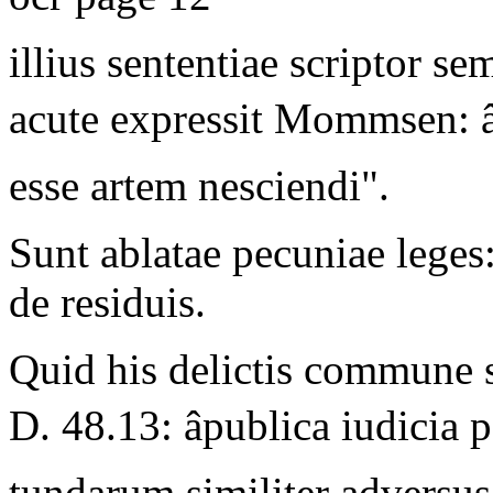
illius sententiae scriptor s
acute expressit Mommsen: â
esse artem nesciendi".
Sunt ablatae pecuniae leges
de residuis.
Quid his delictis commune s
D. 48.13: âpublica iudicia 
tundarum similiter adversus