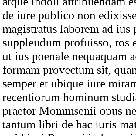
atque indoli attribuendam e
de iure publico non edixiss
magistratus laborem ad ius
suppleudum profuisso, ros e
ut ius poenale nequaquam a
formam provectum sit, quam 
semper et ubique iure miram
recentiorum hominum studia
praetor Mommsenii opus ne
tantum libri de hac iuris ma