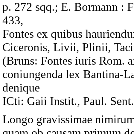
p. 272 sqq.; E. Bormann : F
433,
Fontes ex quibus hauriendum
Ciceronis, Livii, Plinii, Tac
(Bruns: Fontes iuris Rom. 
coniungenda lex Bantina-Lat
denique
ICti: Gaii Instit., Paul. Sent
Longo gravissimae nimirum
quam ob causam primum de p