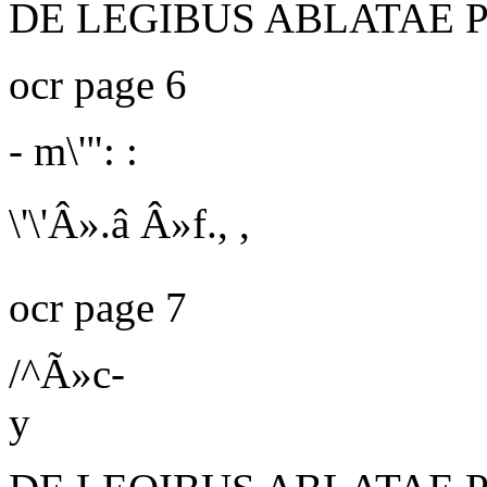
DE LEGIBUS ABLATAE 
ocr page 6
-
m\'": :
\'\'Â».â Â»f., ,
ocr page 7
/^Ã»c-
y