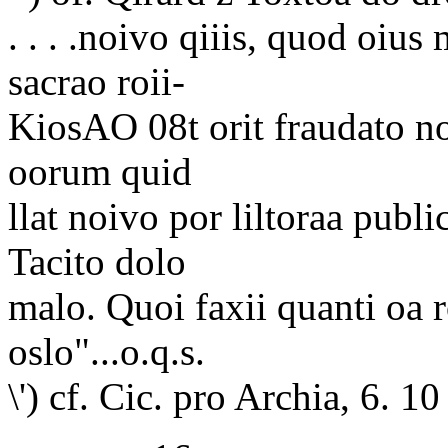
. . . .noivo qiiis, quod oiu
sacrao roii-
KiosAO 08t orit fraudato no
oorum quid
llat noivo por liltoraa pub
Tacito dolo
malo. Quoi faxii quanti oa 
oslo"...o.q.s.
\') cf. Cic. pro Archia, 6. 10 