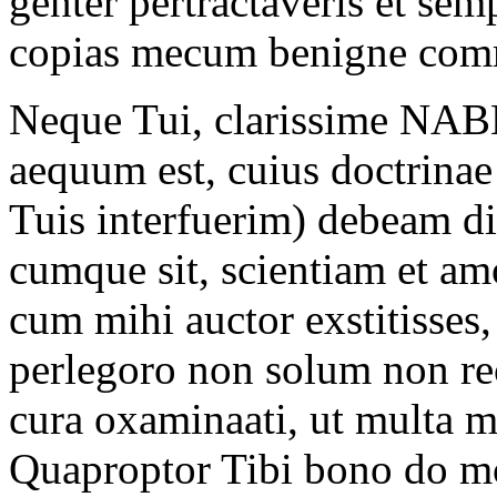
genter pertractaveris et sem
copias mecum benigne com
Neque Tui, clarissime NA
aequum est, cuius doctrinae
Tuis interfuerim) debeam di
cumque sit, scientiam et 
cum mihi auctor exstitisses
perlegoro non solum non rec
cura oxaminaati, ut multa mo
Quaproptor Tibi bono do mo