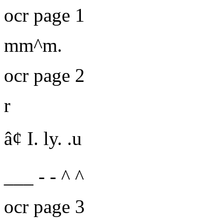
ocr page 1
mm^m.
ocr page 2
r
â¢ I. ly. .u
___ -
- ^ ^
ocr page 3