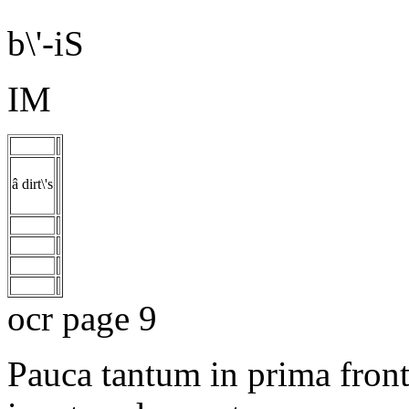
b\'-iS
IM
â dirt\'s
ocr page 9
Pauca tantum in prima fronte