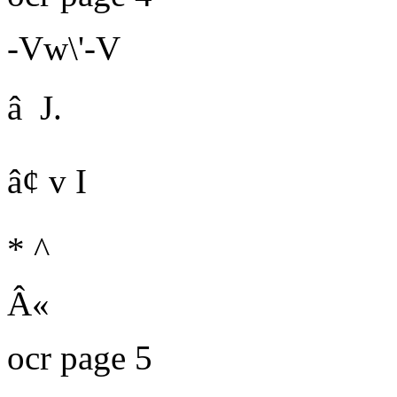
-Vw\'-V
â
J.
â¢ v
I
* ^
Â«
ocr page 5