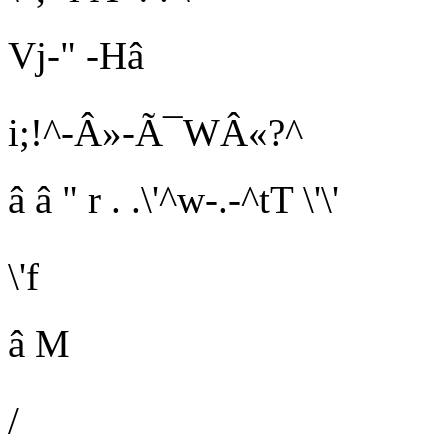
V
j
-" -Hâ
i;!^-Â»-Ã¯WÂ«?^
â â " r . .\'^w-.-^tT \'\'
\'f
â M
/