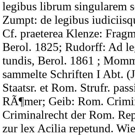
legibus librum singularem s
Zumpt: de legibus iudiciis
Cf. praeterea Klenze: Fragm
Berol. 1825; Rudorff: Ad l
tundis, Berol. 1861 ; Momms
sammelte Schriften I Abt. (J
Staatsr. et Rom. Strufr. pas
RÃ¶mer; Geib: Rom. Crimin
Criminalrecht der Rom. Re
zur lex Acilia repetund. Wi