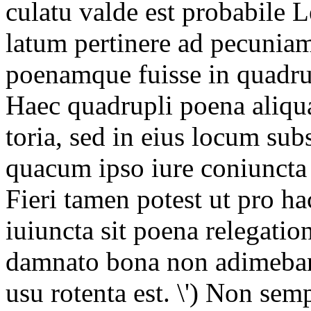
culatu valde est probabile 
latum pertinere ad pecunia
poenamque fuisse in quadrup
Haec quadrupli poena aliqu
toria, sed in eius locum sub
quacum ipso iure coniuncta
Fieri tamen potest ut pro 
iuiuncta sit poena relegatio
damnato bona non adimebant
usu rotenta est. \') Non se