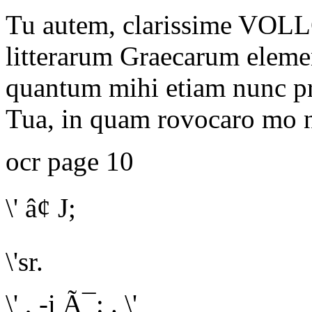
Tu autem, clarissime VOLL
litterarum Graecarum eleme
quantum mihi etiam nunc pr
Tua, in quam rovocaro mo n
ocr page 10
\' â¢
J;
\'sr.
\' , -i Ã¯: . \'