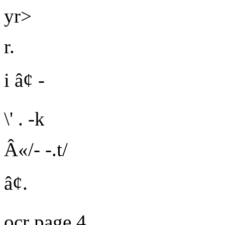
yr>
r.
i â¢ -
\' . -k
Â«/- -.t/
â¢.
ocr page 4