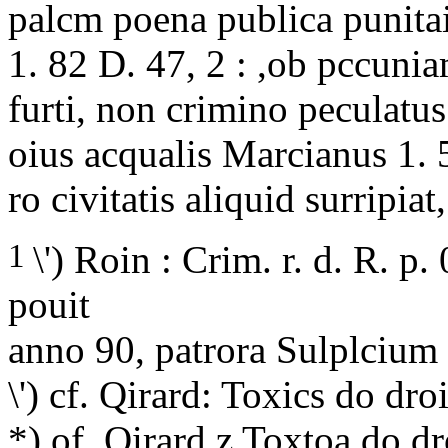
palcm poena publica punitai
1. 82 D. 47, 2 : ,ob pccunia
furti, non crimino peculatu
oius acqualis Marcianus 1. 5
ro civitatis aliquid surripia
1
\') Roin : Crim. r. d. R. p
pouit
anno 90, patrora Sulplcium 
\') cf. Qirard: Toxics do dro
*) of. Qirard z Toxtoa do d