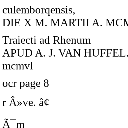
culemborqensis,
DIE X M. MARTII A. MCM
T
raiecti ad
R
henum
APUD A. J. VAN HUFFEL
mcmvl
ocr page 8
r
Â»ve. â¢
Ã¯m