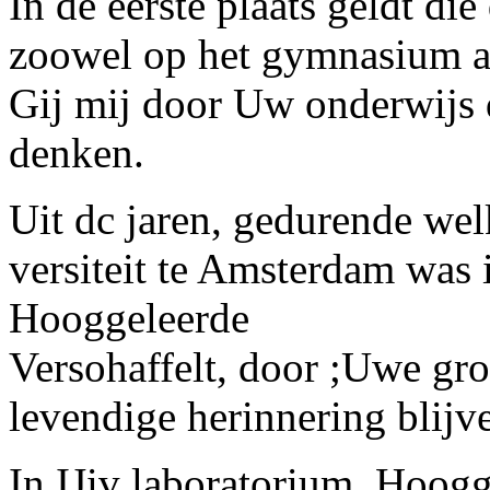
In de eerste plaats geldt d
zoowel op het gymnasium als
Gij mij door Uw onderwijs 
denken.
Uit dc jaren, gedurende wel
versiteit te Amsterdam was 
Hooggeleerde
Versohaffelt,
door ;Uwe groo
levendige herinnering blijv
In IJiv laboratorium, Hoog