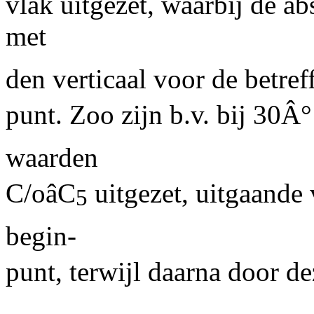
vlak uitgezet, waarbij de ab
met
den verticaal voor de betref
punt. Zoo zijn b.v. bij 30Â°
waarden
C/oâC
uitgezet, uitgaande 
5
begin-
punt, terwijl daarna door d