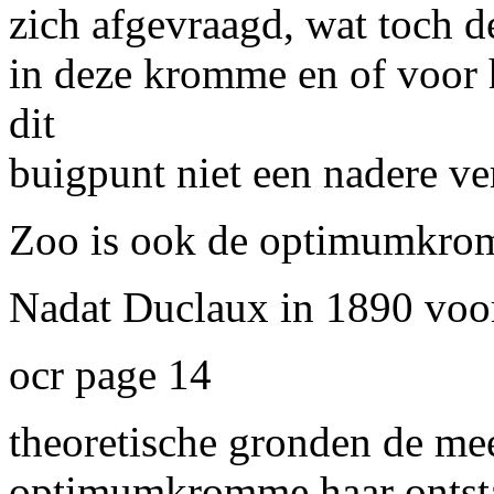
zich afgevraagd, wat toch 
in deze kromme en of voor 
dit
buigpunt niet een nadere ve
Zoo is ook de optimumkrom
Nadat
Duclaux
in
1890 v
oo
ocr page 14
theoretische gronden de me
optimumkromm
e haar o
nts