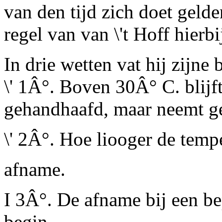
van den tijd zich doet geld
regel van van \'t Hoff hierbi
In drie wetten vat hij zijn
\' 1Â°. Boven 30Â° C. blijft
gehandhaafd, maar neemt ge
\' 2Â°. Hoe liooger de temper
afname.
I 3Â°. De afname bij een be
begin