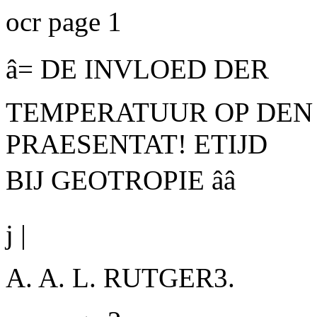
ocr page 1
â= DE INVLOED DER
TEMPERATUUR OP DEN
PRAESENTAT! ETIJD
BIJ GEOTROPIE ââ
j |
A. A. L. RUTGER3.