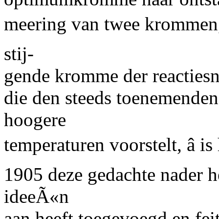
meering van twee kro
mme
n
stij-
gende kromme der reactiesn
die den steeds toenemenden
hoogere
temperaturen voorstelt, â 
1905 deze gedachte nader he
ideeÃ«n
aan heeft toegevoegd en fei