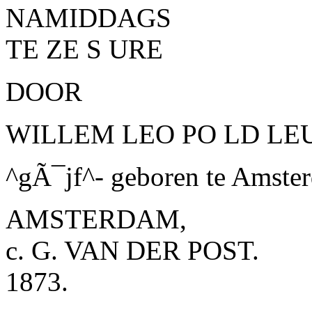
NAMIDDAGS
TE ZE S URE
DOOR
WILLEM LEO PO LD LE
^gÃ¯jf^- geboren te Amste
AMSTERDAM,
c. G. VAN DER POST.
1873.