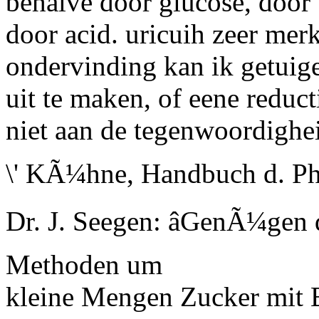
behalve door glucose, door 
door acid. uricuih zeer mer
ondervinding kan ik getuige
uit te maken, of eene reduct
niet aan de tegenwoordighe
\' KÃ¼hne, Handbuch d. Ph
Dr. J. Seegen: âGenÃ¼gen 
Methoden um
kleine Mengen Zucker mit 