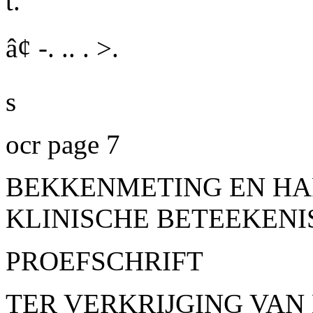
t.
â¢ -. .. . >.
s
ocr page 7
BEKKENMETING EN HA
KLINISCHE BETEEKENI
PROEFSCHRIFT
TER VERKRIJGING VAN