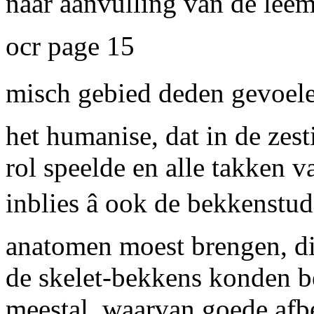
naar aanvulling van de leem
ocr page 15
misch gebied deden gevoelen
het humanise, dat in de zes
rol speelde en alle takken 
inblies â ook de bekkenstu
anatomen moest brengen, die
de skelet-bekkens konden b
meestal, waarvan goede af