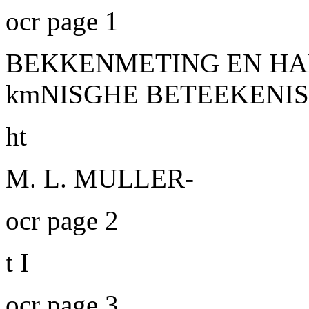
ocr page 1
BEKKENMETING EN HA
kmNISGHE BETEEKENI
ht
M. L. MULLER-
ocr page 2
t I
ocr page 3