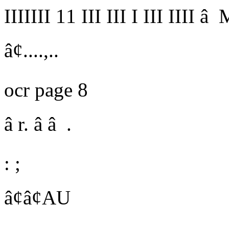
II
II
III 1
1
III
III I III IIII â
â¢....,..
ocr page 8
â r. â â .
: ;
â¢â¢AU