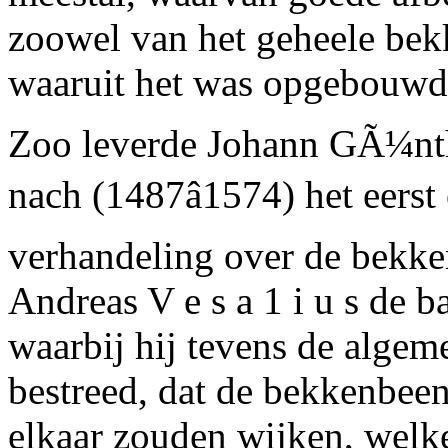
zoowel van het geheele bek
waaruit het was opgebouwd
Zoo leverde Johann GÃ¼nt
nach (1487â1574) het eers
verhandeling over de bekke
Andreas V e s a 1 i u s de 
waarbij hij tevens de alge
bestreed, dat de bekkenbee
elkaar zouden wijken, welk