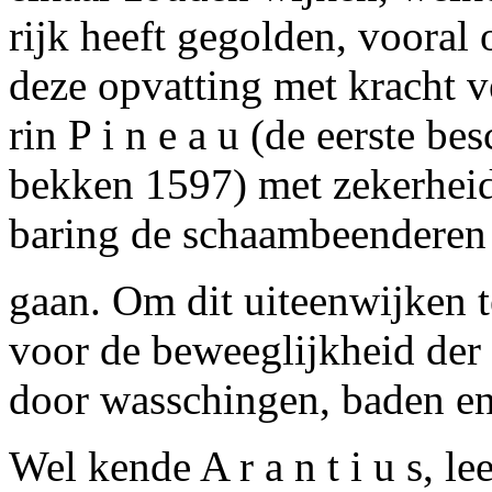
rijk heeft gegolden, voora
deze opvatting met kracht 
rin P i n e a u (de eerste be
bekken 1597) met zekerheid 
baring de schaambeenderen 
gaan. Om dit uiteenwijken te
voor de beweeglijkheid der
door wasschingen, baden e
Wel kende A r a n t i u s, lee