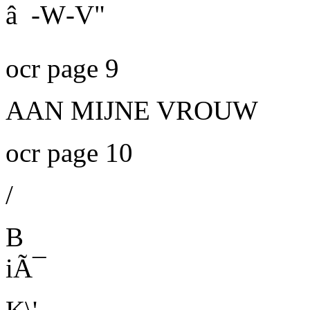
â -W
-V"
ocr page 9
AAN MIJNE VROUW
ocr page 10
/
B
iÃ¯