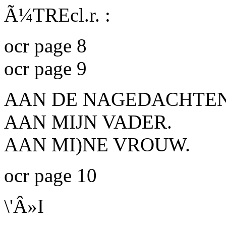
Ã¼TREcl.r. :
ocr page 8
ocr page 9
AAN DE NAGEDACHTEN
AAN MIJN VADER.
AAN MI)NE VROUW.
ocr page 10
\'Â»I