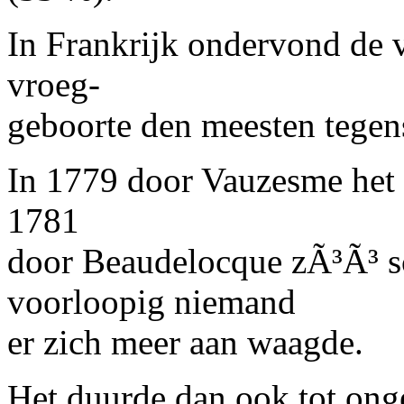
In Frankrijk ondervond de 
vroeg-
geboorte den meesten tegen
In 1779 door Vauzesme het e
1781
door Beaudelocque zÃ³Ã³ sc
voorloopig niemand
er zich meer aan waagde.
Het duurde dan ook tot ong