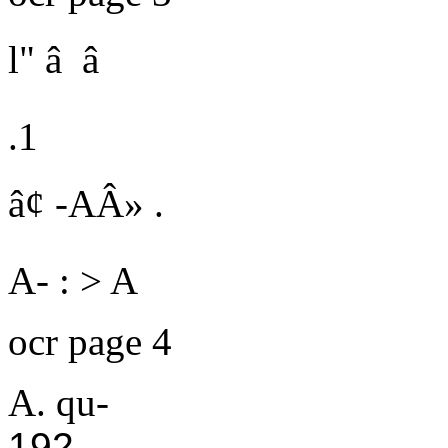
l" â â
.1
â¢ -AÂ» .
A- : > A
ocr page 4
A. qu-
192