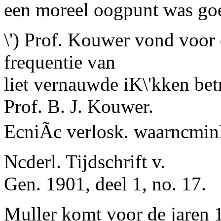
een moreel oogpunt was goe
\') Prof. Kouwer vond voor 
frequentie van
liet vernauwde iK\'kken betr
Prof. B. J. Kouwer.
EcniÃc verlosk. waarncmi
Ncderl. Tijdschrift v.
Gen. 1901, deel 1, no. 17.
Muller komt voor de jaren 