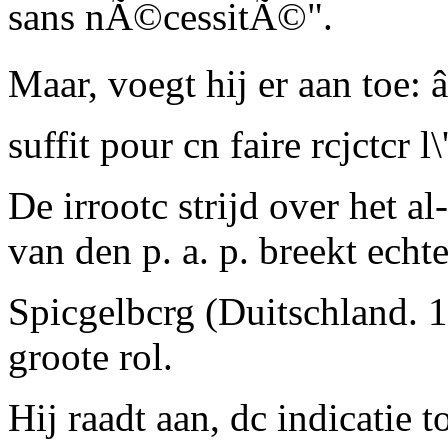
sans nÃ©cessitÃ©".
Maar, voegt hij er aan toe: â
suffit pour cn faire rcjctcr l
De
irrootc
strijd over het al
van den p. a. p. breekt echt
Spicgelbcrg (Duitschland. 1
groote rol.
Hij raadt aan, dc indicatie to