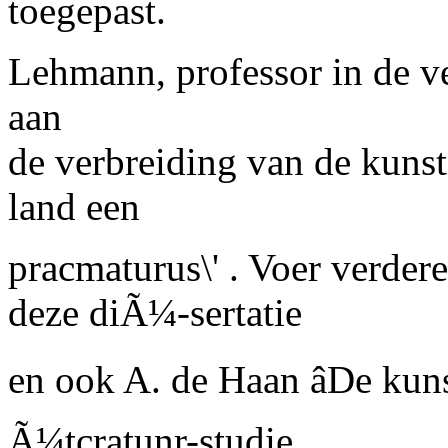
toegepast.
Lehmann, professor in de v
aan
de verbreiding van de kuns
land een
pracmaturus\' . Voer verder
deze diÃ¼-sertatie
en ook A. de Haan âDe ku
Ã¼tcratunr-studie.