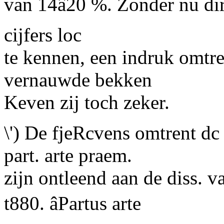
van 14â20 %. Zonder nu di
cijfers loc
te kennen, een
indruk
omtre
vernauwde bekken
Keven zij toch zeker.
\') De fjeRcvens omtrent dc
part. arte praem.
zijn ontleend aan de diss. 
t880. âPartus arte