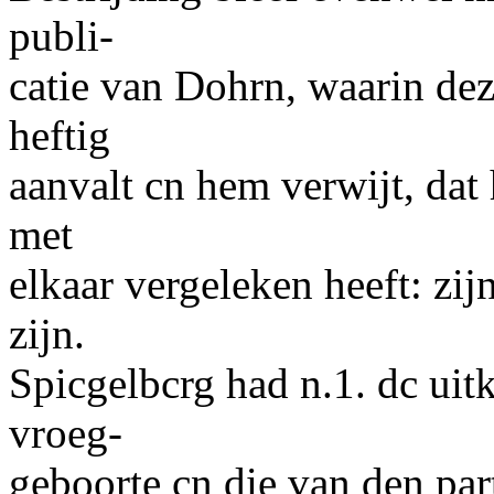
publi-
catie van Dohrn, waarin dez
heftig
aanvalt cn hem verwijt, dat
met
elkaar vergeleken heeft: zij
zijn.
Spicgelbcrg had n.1. dc ui
vroeg-
geboorte cn die van den par