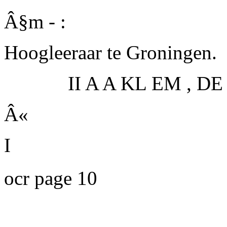
Â§m - :
Hoogleeraar te Groningen.
II A A KL EM , D
Â«
I
ocr page 10