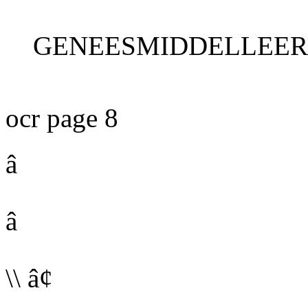
GENEESMIDDELLEER
ocr page 8
â
â
\\
â¢