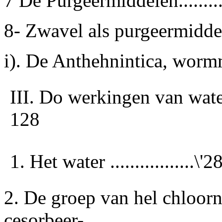
7 De Purgeermiddelen.........
8- Zwavel als purgeermiddel...
i). De Anthehnintica, wormmi
III. Do werkingen van water
128
1. Het water .................\'2
2. De groep van hel chloor
cesorbeer-