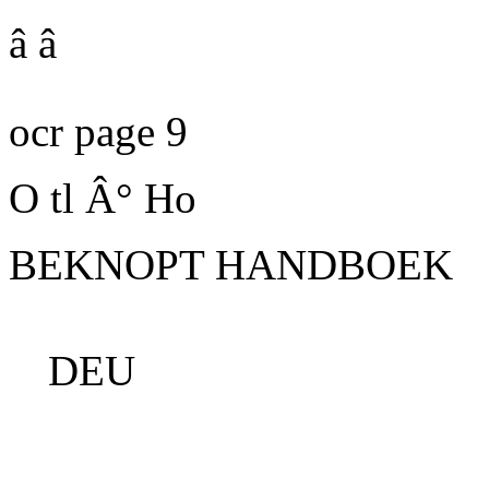
â â
ocr page 9
O tl Â° Ho
BEKNOPT HANDBOEK
DEU