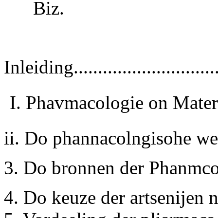
Biz.
Inleiding..............................
I. Phavmacologie on Materies 
ii. Do phannacolngisohe werking
3. Do bronnen der Phanmcologie
4. Do keuze der artsenijen na