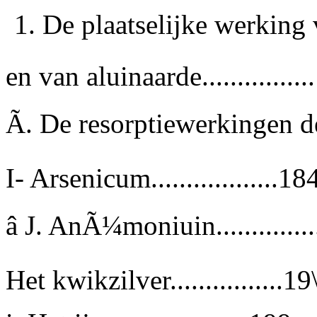
1. De plaatselijke werking
en van aluinaarde..............
Ã. De resorptiewerkingen der
I- Arsenicum..................18
â J. AnÃ¼moniuin..............
Het kwikzilver................19