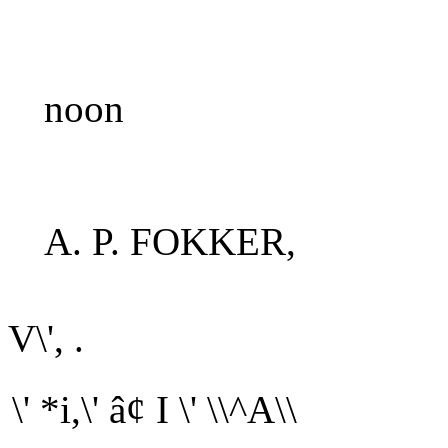
noon
A. P. FOKKER,
V\', .
\' *i,\' â¢ I \' \\^A\\