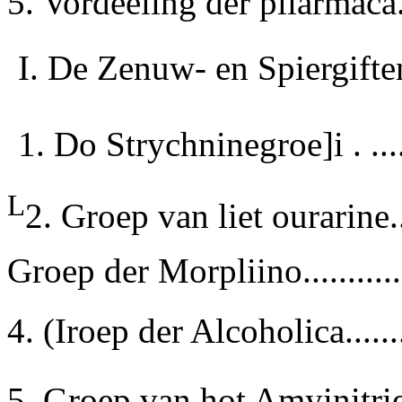
5. Vordeeling der pliarmaca...
I. De Zenuw- en Spiergiften...
1. Do Strychninegroe]i . .......
L
2.
Groep van liet ourarine.......
Groep der Morpliino...........
4. (Iroep der Alcoholica.......
5. Groep van hot Amyinitriet..