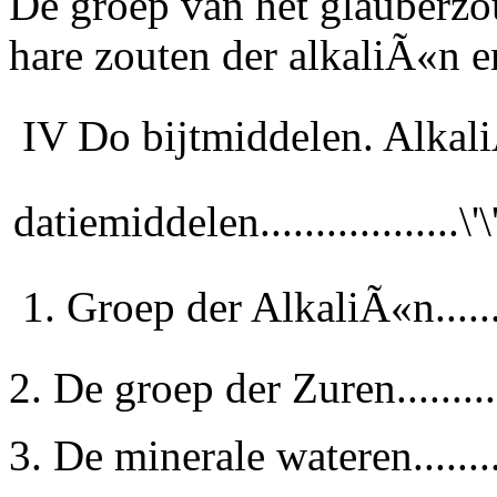
De groep van het glauberzou
hare zouten der alkaliÃ«n en 
IV Do bijtmiddelen. Alkal
datiemiddelen..................\'\
1. Groep der AlkaliÃ«n.......
2. De groep der Zuren..........
3. De minerale wateren.........