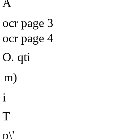
A
ocr page 3
ocr page 4
O. qti
m)
i
T
p\'