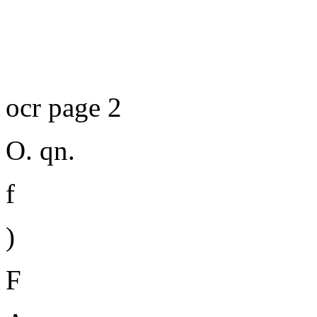
ocr page 2
O. qn.
f
)
F