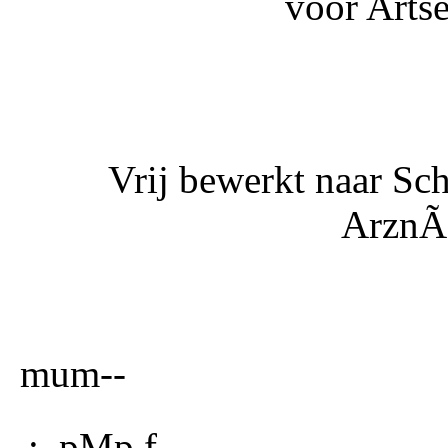
voor Arts
Vrij bewerkt naar Sc
ArznÃ¨
mum--
.
;, pMp f