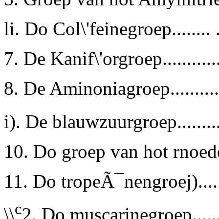
li. Do Col\'feinegroep........ .
7. De Kanif\'orgroep............
8. De Aminoniagroep...........
i). De blauwzuurgroep..........
10. Do groep van hot rnoeder
11. Do tropeÃ¯nengroej).......
c
\\
2.
Do muscarinegroep........