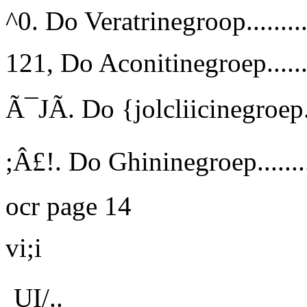
^0. Do Veratrinegroop..........
121, Do Aconitinegroep........
Ã¯JÃ. Do {jolcliicinegroep....
;Â£!. Do Ghininegroep.........
ocr page 14
vi;i
UI/..