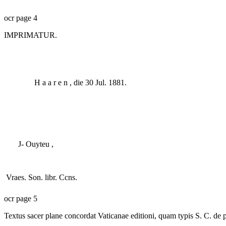
ocr page 4
IMPRIMATUR.
H a a r e n , die 30 Jul. 1881.
J- Ouyteu ,
Vraes. Son. libr. Ccns.
ocr page 5
Textus sacer plane concordat Vaticanae editioni, quam typis S. C. de p