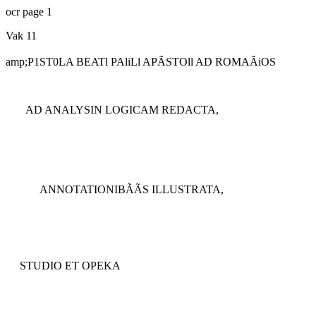
ocr page 1
Vak 11
amp;P1ST0LA BEATl PAliLl APÃSTOll AD ROMAÃiOS
AD ANALYSIN LOGICAM REDACTA,
ANNOTATIONIBÃÃS ILLUSTRATA,
STUDIO ET OPEKA