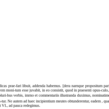
licas
prae-fari libuit, addenda habemus. [dera narnque propositum pari
em moni-tum esse juvabit, in eo consistit, quod in praesenti opus-culo,
luri-bus verbis, imrno et commentariis illustranda duximus, nominatimque c
n-tur. Ne autem ad haec incipientium meutes obtunderentur, eadem , qua
t VI., ad pauca redegimus.