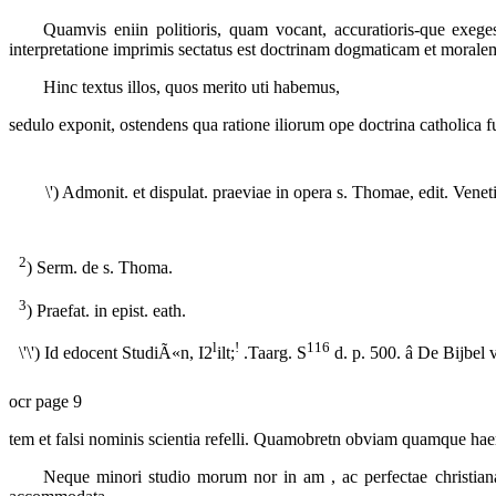
Quamvis eniin politioris, quam vocant, accuratioris-que
exege
interpretatione imprimis sectatus est doctrinam
dogmaticam
et
morale
Hinc textus illos, quos merito uti habemus,
sedulo exponit, ostendens qua ratione iliorum ope doctrina catholica fu
\') Admonit. et dispulat. praeviae in opera s. Thomae
, edit. Vene
2
) Serm. de s. Thoma.
3
) Praefat. in epist. eath.
l
!
116
\'\') Id edocent
StudiÃ«n
, I2
ilt;
.Taarg. S
d. p. 500. â De Bijbe
ocr page 9
tem et falsi nominis scientia refelli. Quamobretn obviam quamque haeres
Neque minori studio morum nor in am , ac perfectae christianae 