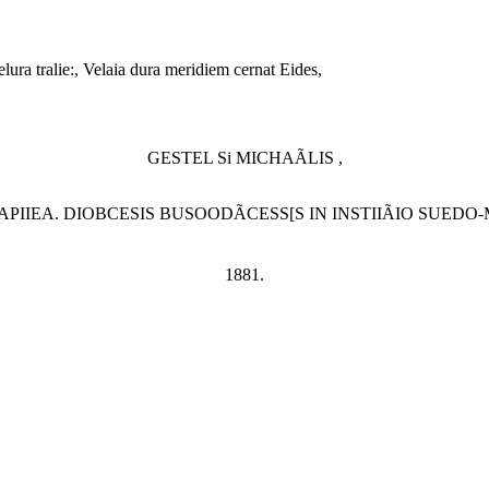
elura tralie:, Velaia dura meridiem cernat Eides,
GESTEL Si MICHAÃLIS ,
PIIEA. DIOBCESIS BUSOODÃCESS[S IN INSTIIÃIO SUED
1881.