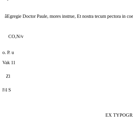
âEgregie Doctor Paule, mores instrue, Et nostra tecum pectora in coe
CO,N/v
o. P.
u
Vak 11
Zl
l\\l S
EX TYPOGR