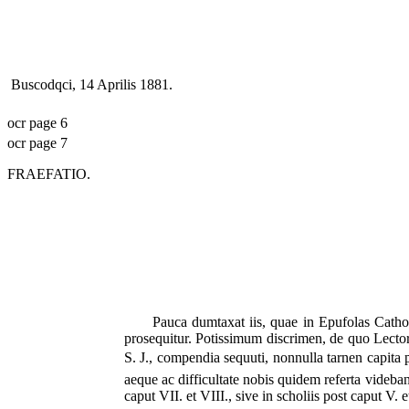
Buscodqci, 14
Aprilis
1881.
ocr page 6
ocr page 7
FRAEFATIO.
Pauca dumtaxat iis, quae in
Epufolas Catho
prosequitur. Potissimum discrimen, de quo Lector
S. J., compendia sequuti, nonnulla tarnen capita p
aeque ac difficultate nobis quidem referta videba
caput VII. et VIII., sive in
scholiis
post caput V. e