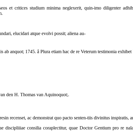
seos
et
critices
studium minima neglexerit, quin-imo diligenter adhi
m.
ndari, elucidari atque evolvi possit; aliena au-
tiis ab anquot; 1745. â Plura etiam hac de re Veterum testimonia exhibet
l van den H. Thomas van Aquinoquot;.
in recenset, ac demonstrat quo pacto senten-tiis divinitus inspiratis, an
discipliiiae consilia coraplectitur, quae Doctor Gentium pro re nala 