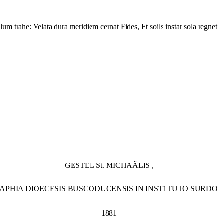
lum trahe: Velata dura meridiem cernat Fides, Et soils instar sola regnet
GESTEL St. MICHAÃLIS ,
APHIA DIOECESIS BUSCODUCENSIS IN INST1TUTO SURD
1881