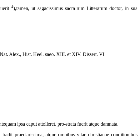
4
buerit
),tamen, ut sagacissimus sacra-rum Litterarum doctor, in sua
 Nat. Alex.,
Hist. Heel.
saeo. XIII. et XIV. Dissert. VI.
tequam ipsa caput attolleret, pro-strata fuerit atque damnata.
tradit praeclarissima, atque omnibus vitae christianae conditionibus