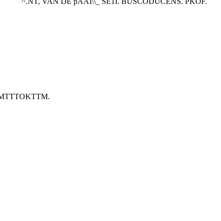
^.NT, VAN DE pAAI\\_ SE1I. BUSCODUCENS. PKOF.
O-MTTTOKTTM.