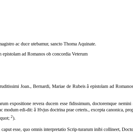
magistro ac duce utebamur, sancto Thoma Aquinate.
 epistolam ad
Romanos
ob concordia Veterum
eruditissimi Joan., Bernardi, Mariae de Rubeis
â epistolam ad Romanos,
um expositione revera ducem esse fidissimum, doctoremque nemini s
nc modum edi-dit:
â Hvjus doctrina prae ceteris.,
excepta canonica,
pro
2
equot;
).
 caput esse, quo omnis interpretatio Scrip-turarum inibi collineet, Docto