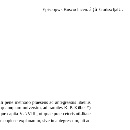
Episcopws Buscoclucen.
â }â GodsscljalU.
li pene methodo praesens ac antegressus libellus
 quamquam universim, ad tramites R. P. Kilber \')
apita V.â\'VIII., ut quae prae ceteris uti-litate
e copiose explanantur, sive in antegressum, uti ad