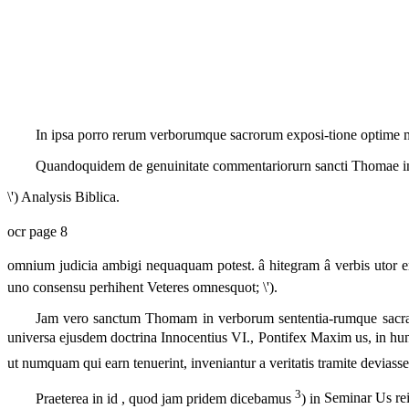
In ipsa porro rerum verborumque sacrorum exposi-tione optime 
Quandoquidem de genuinitate commentariorurn sancti Thomae in
\') Analysis Biblica.
ocr page 8
omnium judicia ambigi nequaquam potest. â
hitegram â
verbis utor 
uno consensu perhihent Veteres omnesquot; \').
Jam vero sanctum Thomam in verborum sententia-rumque sacrar
universa ejusdem doctrina Innocentius VI., Pontifex Maxim us, in hu
ut numquam qui earn tenuerint, inveniantur a veritatis tramite deviass
3
Praeterea in id , quod jam pridem dicebamus
) in
Seminar Us
rei