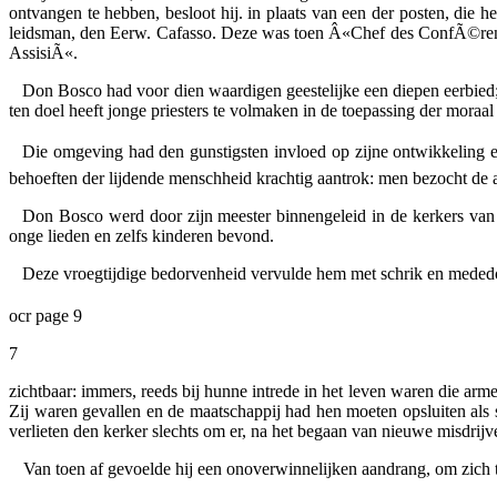
ontvangen te hebben, besloot hij. in plaats van een der posten, die 
leidsman, den Eerw. Cafasso. Deze was toen Â«Chef des ConfÃ©rences
AssisiÃ«.
Don Bosco had voor dien waardigen geestelijke een diepen eerbied; 
ten doel heeft jonge priesters te volmaken in de toepassing der moraal
Die omgeving had den gunstigsten invloed op zijne ontwikkeling en
behoeften der lijdende menschheid krachtig aantrok: men bezocht de a
Don Bosco werd door zijn meester binnengeleid in de kerkers van T
onge lieden en zelfs kinderen bevond.
Deze vroegtijdige bedorvenheid vervulde hem met schrik en meded
ocr page 9
7
zichtbaar: immers, reeds bij hunne intrede in het leven waren die a
Zij waren gevallen en de maatschappij had hen moeten opsluiten als s
verlieten den kerker slechts om er, na het begaan van nieuwe misdrijv
Van toen af gevoelde hij een onoverwinnelijken aandrang, om zich 