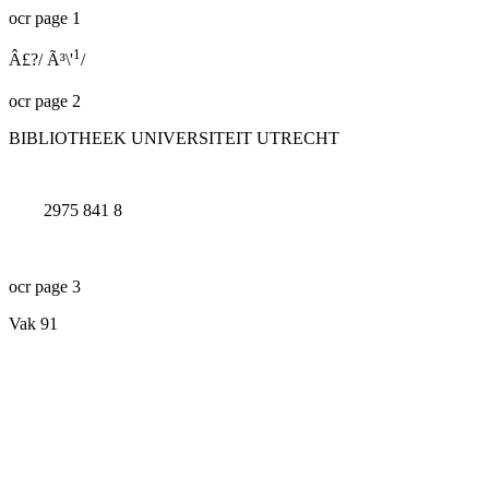
ocr page 1
1
Â£?/
Ã³\'
/
ocr page 2
BIBLIOTHEEK UNIVERSITEIT UTRECHT
2975 841 8
ocr page 3
Vak 91