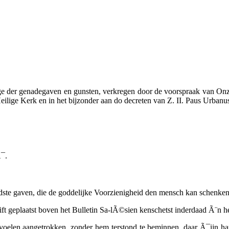
ige der genadegaven en gunsten, verkregen door de voorspraak van Onze
ilige Kerk en in het bijzonder aan do decreten van Z. II. Paus Urbanus
Ã¯.
endste gaven, die de goddelijke Voorzienigheid den mensch kan schenken
ft geplaatst boven het
Bulletin Sa-lÃ©sien
kenschetst inderdaad Ã¨n h
len aangetrokken, zonder hem terstond te beminnen, daar Ã¯ijn hart g