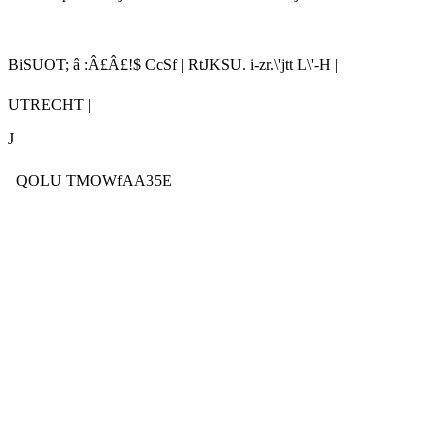
BiSUOT; â :Â£Â£!$ CcSf | RtJKSU. i-zr.\'jtt L\'-H |
UTRECHT |
J
QOLU TMOWfAA35E