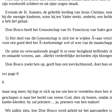
zijn voorhoofd schittert en uit zijne oogen straalt.
Evenals de H. Joannes, de geliefde leerling van Jezus Christus, rust
hij die menigte kinderen, wien hij ten Vader strekt, omhelst, een lief
u heb lief gehad.
Don Bosco heeft het Genootschap van St. Franciscus van Sales gest
5) Het doel van dit Genootschap is zich toe te wijden Â»aan vers
voor een goed deel het Â«toekomstige wel of wee van de maatschappi
De arme en verwaarloosde jeugd!
Is er eene bezigheid treffender 
en ontaarde wezens, aan . allerlei verderfelijke invloeden zijn blootges
Don Bosco zoekt hen op, geeft hun een toevluchtsoord, doet hun e
ocr page 8
6
maar nog meer; hij legt er zich op toe om hen te veredelen door hen in
geschapen is naar het beeld van eenen God, dien zij honen, omdat z
kanbe-kleeden: hy zal priesters ... ja,
priesters
van hen maken!
Wij zullen zien, hoe Don Bosco werd geleid tot het aanvaarden va