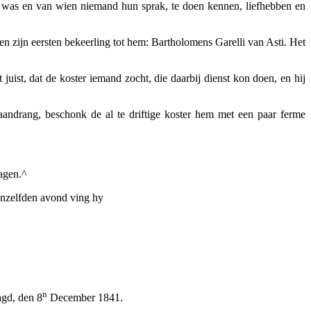
n was en van wien niemand hun sprak, te doen kennen, liefhebben en
en zijn eersten bekeerling tot hem: Bartholomens Garelli van Asti. Het
uist, dat de koster iemand zocht, die daarbij dienst kon doen, en hij
aandrang, beschonk de al te driftige koster hem met een paar ferme
ragen.^
ienzelfden avond ving hy
n
agd, den 8
December 1841.