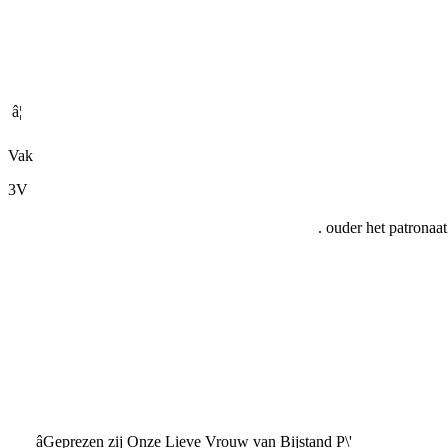
â¦
Vak
3V
. ouder het patronaa
âGeprezen zij Onze Lieve Vrouw van Bijstand P\'