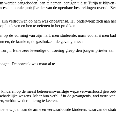
hem werden aangeboden, aan te nemen, eenigen tijd te Turijn te blijven
 de moralequot; (Leider van de openbare besprekingen over de Zedekun
zijn vertrouwen op hem was onbegrensd. Hij onderwierp zich aan hem in
 op het leven en hen te oefenen in het prediken.
 op de vorming van zijn hart, men studeerde, maar vooral â men bad,
rmen, de kranken, de gasthuizen, de gevangenissen ...
urijn. Eene zeer levendige ontroering greep den jongen priester aan,
oogen. De oorzaak was maar al te
rme kinderen op de meest betreurenswaardige wijze verwaarloosd gewor
chadelijke wezens. Maar hun verblijf in de gevangenis, wel verre van 
en, weldra weder in terug te keeren.
toe te wijden aan de arme en verwaarloosde kinderen, waarvan de stra