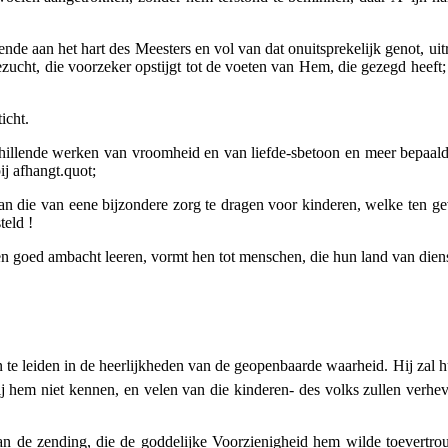
ende aan het hart des Meesters en vol van dat onuitsprekelijk genot, uit
dezucht, die voorzeker opstijgt tot de voeten van Hem, die gezegd heeft;
icht.
chillende werken van vroomheid en van liefde-sbetoon en meer bepaald
j afhangt.quot;
dan die van eene
bijzondere zorg
te dragen voor kinderen, welke ten 
teld !
en
goed
ambacht leeren, vormt hen tot menschen, die hun land van dienst
 te leiden in de heerlijkheden van de geopenbaarde waarheid. Hij zal hun
ij hem niet kennen, en velen van die kinderen- des volks zullen verh
n de zending, die de goddelijke Voorzienigheid hem wilde toevertrouw