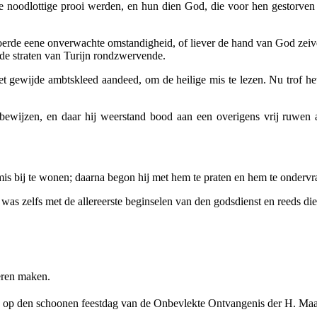
 de noodlottige prooi werden, en hun dien God, die voor hen gestorve
 voerde eene onverwachte omstandigheid, of liever de hand van God zeiv
 de straten van Turijn rondzwervende.
 gewijde ambtskleed aandeed, om de heilige mis te lezen. Nu trof het j
e bewijzen, en daar hij weerstand bood aan een overigens vrij ruwen 
mis bij te wonen; daarna begon hij met hem te praten en hem te onderv
was zelfs met de allereerste beginselen van den godsdienst en reeds d
eeren maken.
de op den schoonen feestdag van de Onbevlekte Ontvangenis der H. Ma