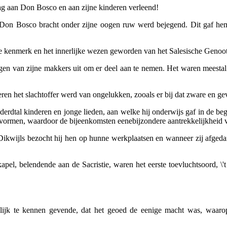
ag aan Don Bosco en aan zijne kinderen verleend!
ot Don Bosco bracht onder zijne oogen ruw werd bejegend. Dit gaf hem 
ige kenmerk en het innerlijke wezen geworden van het Salesische Genoo
igen van zijne makkers uit om er deel aan te nemen. Het waren meestal
ren het slachtoffer werd van ongelukken, zooals er bij dat zware en gev
erdtal kinderen en jonge lieden, aan welke hij onderwijs gaf in de be
e vormen, waardoor de bijeenkomsten eenebijzondere aantrekkelijkheid 
. Dikwijls bezocht hij hen op hunne werkplaatsen en wanneer zij afgeda
kapel, belendende aan de Sacristie, waren het eerste toevluchtsoord, 
ijk te kennen gevende, dat het geoed de eenige macht was, waarop h