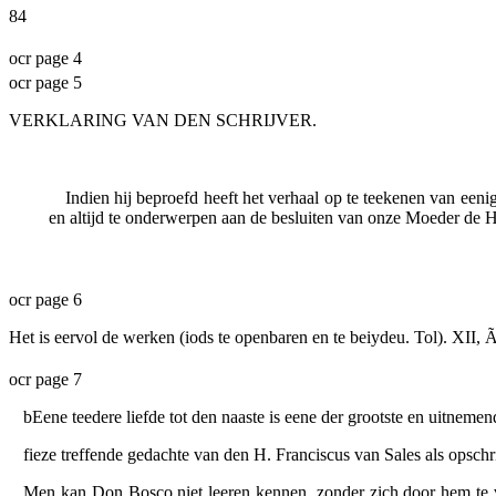
84
ocr page 4
ocr page 5
VERKLARING VAN DEN SCHRIJVER.
Indien hij beproefd heeft het verhaal op te teekenen van een
en altijd te onderwerpen aan de besluiten van onze Moeder de He
ocr page 6
Het is eervol de werken (iods te openbaren en te beiydeu. Tol). XII, 
ocr page 7
bEene teedere liefde tot den naaste is eene der grootste en uitnem
fieze treffende gedachte van den H. Franciscus van Sales als opschri
Men kan Don Bosco niet leeren kennen, zonder zich door hem te voe