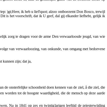
riep: )gt;Heer, ik heb u lief!quot; alzoo ontboezemt Don Bosco, terwijl
Dit is het voorschrift, dat ik U geef, dal gij elkander liefhebt, gelijk ik
elijk
zorg te dragen voor de arme Den verwaarloosde jeugd,
van wie
gevolge van verwaarloozing, van onkunde, van omgang met bedorvene
 kunnen zijn; dat ja,
 de onsterfelijke schoonheid doen kennen van de ziel, â die ziel, die
even worden tot de hoogste waardigheid, die de mensch op deze aarde
en. Na in 1841 op zes en twintig]arigen leeftijd de priesterwijding