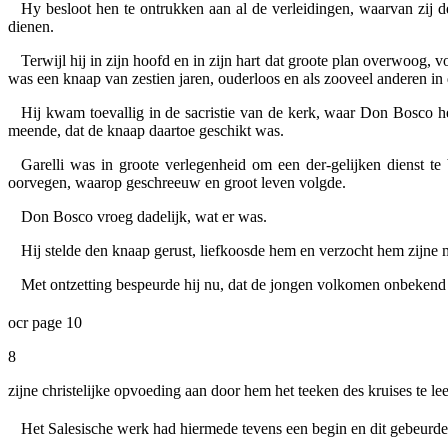
Hy besloot hen te ontrukken aan al de verleidingen, waarvan zij
dienen.
Terwijl hij in zijn hoofd en in zijn hart dat groote plan overwoog,
was een knaap van zestien jaren, ouderloos en als zooveel anderen in
Hij kwam toevallig in de sacristie van de kerk, waar Don Bosco het
meende, dat de knaap daartoe geschikt was.
Garelli was in groote verlegenheid om een der-gelijken dienst t
oorvegen, waarop geschreeuw en groot leven volgde.
Don Bosco vroeg dadelijk, wat er was.
Hij stelde den knaap gerust, liefkoosde hem en verzocht hem zijne 
Met ontzetting bespeurde hij nu, dat de jongen volkomen onbekend 
ocr page 10
8
zijne christelijke opvoeding aan door hem het teeken des kruises te l
Het Salesische werk had hiermede tevens een begin en dit gebeur