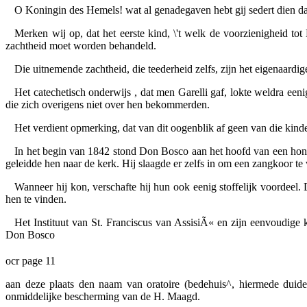
O Koningin des Hemels! wat al genadegaven hebt gij sedert dien d
Merken wij op, dat het eerste kind, \'t welk de voorzienigheid t
zachtheid moet worden behandeld.
Die uitnemende zachtheid, die teederheid zelfs, zijn het eigenaard
Het catechetisch onderwijs , dat men Garelli gaf, lokte weldra een
die zich overigens niet over hen bekommerden.
Het verdient opmerking, dat van dit oogenblik af geen van die kinde
In het begin van 1842 stond Don Bosco aan het hoofd van een hond
geleidde hen naar de kerk. Hij slaagde er zelfs in om een zangkoor t
Wanneer hij kon, verschafte hij hun ook eenig stoffelijk voordeel
hen te vinden.
Het Instituut van St. Franciscus van AssisiÃ« en zijn eenvoudige 
Don Bosco
ocr page 11
aan deze plaats den naam van oratoire (bedehuis^, hiermede duidel
onmiddelijke bescherming van de H. Maagd.