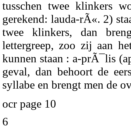
tusschen twee klinkers wo
gerekend: lauda-rÃ«. 2) st
twee klinkers, dan bre
lettergreep, zoo zij aan h
kunnen staan : a-prÃ¯lis (apri
geval, dan behoort de eer
syllabe en brengt men de ov
ocr page 10
6