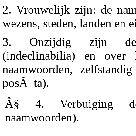
2. Vrouwelijk zijn: de na
wezens, steden, landen en e
3. Onzijdig zijn de 
(indeclinabilia) en over
naamwoorden, zelfstandig 
posÃ¯ta).
Â§ 4.
Verbuiging der
naamwoorden).