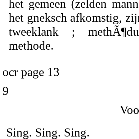
het gemeen (zelden manne
het gneksch afkomstig, zij
tweeklank ; methÃ¶dus
methode.
ocr page 13
9
Voo
Sing. Sing. Sing.