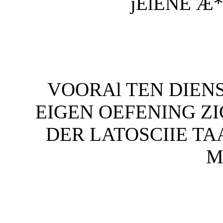
jElENE Æ
VOORAl TEN DIENS
EIGEN OEFENING Z
DER LATOSCIIE TA
M