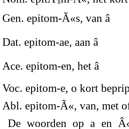
Gen. epitom-Ã«s, van â
Dat. epitom-ae, aan â
Ace. epitom-en, het â
Voc. epitom-e, o kort beprip
Abl. epitom-Ã«, van, met of
De woorden op a en Â« 