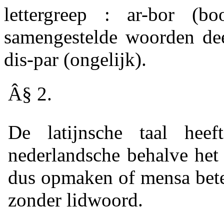
lettergreep : ar-bor (b
samengestelde woorden dee
dis-par (ongelijk).
Â§ 2.
De latijnsche taal heef
nederlandsche behalve het
dus opmaken of mensa bet
zonder lidwoord.