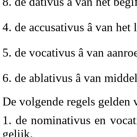
8. de dativus â van het beg
4. de accusativus â van he
5. de vocativus â van aanro
6. de ablativus â van middel
De volgende regels gelden v
1. de nominativus en vocat
gelijk.