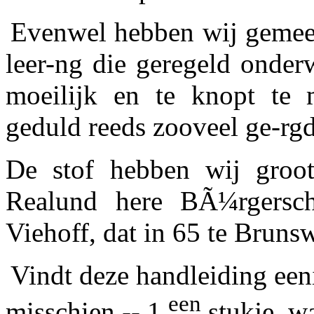
Evenwel hebben wij gemee
leer-ng die geregeld onderw
moeilijk en te knopt te
geduld reeds zooveel ge-rg
De stof hebben wij groot
Realund here BÃ¼rgersch
Viehoff,
dat in
65
te Brunsw
Vindt deze handleiding eeni
een
misschien -- 1
stukje, w