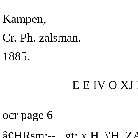
Kampen,
Cr.
P
h. zalsman.
1885.
E E IV O XJ 
ocr page 6
â¢HRsm;--.. gt;.x
H.
\'H. 