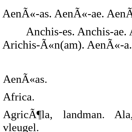
AenÃ«-as. AenÃ«-ae. AenÃ
Anchis-es. Anchis-ae.
Arichis-Ã«n(am). AenÃ«-a
AenÃ«as.
Africa.
AgricÃ¶la, landman. Ala
vleugel.