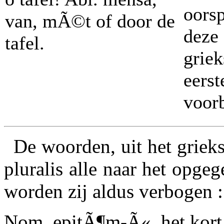
oors
van, mÃ©t of door de
deze
tafel.
grie
eers
voor
De woorden, uit het grieks
pluralis alle naar het opge
worden zij aldus verbogen :
Nom. epitÃ¶m-Ã«, het kort 