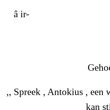
â ir-
Geho
,, Spreek , Antokius , een 
kan st