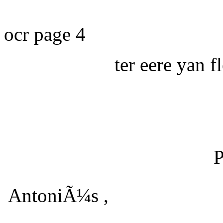
ocr page 4
ter eere yan 
P
AntoniÃ¼s ,