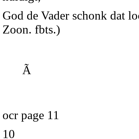
God de Vader schonk dat lo
Zoon. fbts.)
Ã
ocr page 11
10