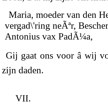
Maria
, moeder van den He
vergad\'ring neÃªr, Besch
Antonius vax PadÃ¼a,
Gij gaat ons voor â wij 
zijn daden.
VII.