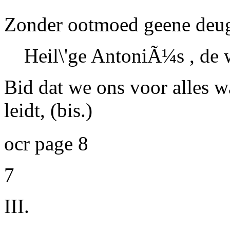
Zonder ootmoed geene deu
Heil\'ge
AntoniÃ¼s
, de 
Bid dat we ons voor alles w
leidt,
(bis.)
ocr page 8
7
III.