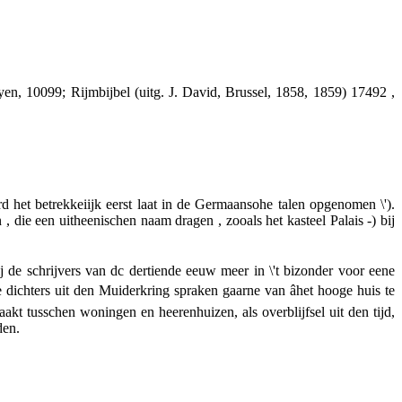
oyen,
10099;
Rijmbijbel
(uitg.
J.
David, Brussel, 1858, 1859) 17492 ,
d het betrekkeiijk eerst laat in de Germaansohe talen opgenomen \').
en , die een uitheenischen naam dragen , zooals het kasteel Palais -) bij
j de schrijvers van dc dertiende eeuw meer in
\'t
bizonder voor eene
e dichters uit den Muiderkring spraken gaarne van âhet hooge huis te
maakt tusschen
woningen
en
heerenhuizen,
als overblijfsel uit den tijd,
den.