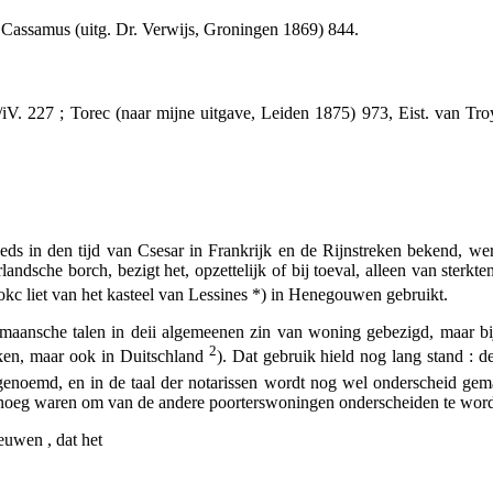
n
Cassamus
(uitg. Dr. Verwijs, Groningen 1869) 844.
iV. 227 ;
Torec
(naar mijne uitgave, Leiden 1875) 973,
Eist. van Tr
ds in den tijd van Csesar in Frankrijk en de Rijnstreken bekend, wer
erlandsche
borch,
bezigt het, opzettelijk of bij toeval, alleen van sterkt
Stokc liet van het kasteel van Lessines *) in Henegouwen gebruikt.
rmaansche talen in deii algemeenen zin van woning gebezigd, maar bi
2
reken, maar ook in Duitschland
). Dat gebruik hield nog lang stand : d
genoemd, en in de taal der notarissen wordt nog wel onderscheid ge
genoeg waren om van de andere poorterswoningen onderscheiden te wor
euwen , dat het