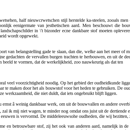
etsehen, half nieuwcrwetschen stijl herstelde ka-steelen, zooals men er
ewoonlijk eenigermate van jesthetischen aard. Men beschouwt die bo
den landschapschilder in \'t bizonder ecne dankbare stof moeten oplev
theid wordt opgewekt.
 van belangstelling gade te slaan, dan die, welke aan het meer of min
 zijne gedachten de vervallen burgen trachten te herbouwen, en uit de
een beeld te vormen, dat de werkelijkheid, zoo nauwkeurig als dat ten
vooral veel voorzichtigheid noodig. Op het gebied der oudheidkunde lig
nbaar te maken door het als bouwstof voor het heden te gebruiken. De o
e werkzaamheid, die niet duldt, dat iets ongebruikt blijft liggen.
 ernst â weinig dankbaar werk, om uit de bouwvallen en andere overbli
 zal ik mij niet wagen, te minder nog omdat ons juist uit de dertiende 
 eeuwen is vervormd. De middeleeuwsohe oudheden, die wij bezitten, z
 en betrouwbare stof, zij het ook van anderen aard, namelijk in de le