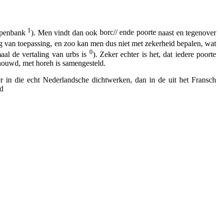
1
hepenbank
). Men vindt dan ook
borc// ende poorte
naast en tegenover
og van toepassing, en zoo kan men dus niet met zekerheid bepalen, wat
0
aal de vertaling van
urbs
is
). Zeker echter is het, dat iedere
poorte
houwd, met
horeh
is samengesteld.
 in die echt Nederlandsche dichtwerken, dan in de uit het Fransch
d