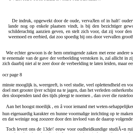
De indruk, opgewekt door de oude, vervaJlen of in halt\' ouderw
lande nog op enkele plaatsen vindt, is bij den bezichtiger g
schilderachtig aanzien geven, en stelt zich voor, dat zij voor 
weemoed en eerbied, dat zoo spoedig bij ons door vervallen groo
Wie echter gewoon is de hem omringende zaken met eene andere soort
te eenemale van de gave der verbeelding verstoken is, zal allicht in
zich daarbij niet al te zeer door de verbeelding te laten leiden, maar 
ocr page 8
minste mooglijk is, weergeeft, is veel studie, veel oplettendheid en 
doel met grooter ijver schijnt na te jagen, dan het verleden onherke
den sloopenden tand des tijds pleegt te noemen , dan over die rustelooz
Aan het hoogst moeilijk , en â voor iemand met weten-sehappelijkeu
hun eigenaardig karakter en hunne voormalige inrichting op te maken,
en dat weinige nog zoozeer door den invloed van de daarop volgende
Toch levert ons de 13de\' eeuw voor oudheidkundige studiÃ«n ruime