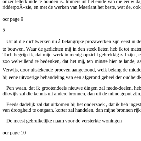
onzer letterkunde te houden is. Immers uit het einde van die eeuw da
ridderpoÃ«zie, en met de werken van Maerlant het beste, wat de, ook 
ocr page 9
5
Uit al die dichtwerken nu â belangrijke prozawerken zijn eerst i
te bouwen. Waar de gedichten mij in den steek lieten heb ik tot mate
Toch begrijp ik, dat mijn werk in menig opzicht gebrekkig zal zijn ,
zoo welwillend te bedenken, dat het mij, ten minste hier te lande, 
Verwijs, door uitstekende proeven aangetoond, welk belang de middeln
bij eene uitvoerige behandeling van een afgerond geheel der oudhei
Pen waan, dat ik grootendeels nieuwe dingen zal mede-deelen, heb 
dikwijls zal die kennis uit andere bronnen, dan uit de mijne geput zi
Eeeds dadelijk zal dat uitkomen bij het onderzoek , dat ik heb inge
van droogheid te ontgaan, korter zal handelen, dan mijne bronnen rijk 
De meest gebruikelijke naam voor de versterkte woningen
ocr page 10