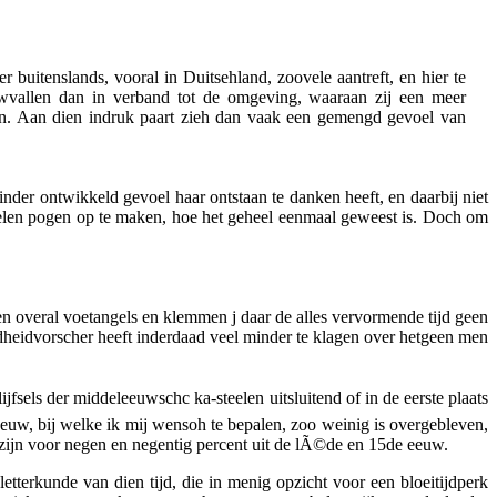
 buitenslands, vooral in Duitsehland, zoovele aantreft, en hier te
uwvallen dan in verband tot de omgeving, waaraan zij een meer
eren. Aan dien indruk paart zieh dan vaak een gemengd gevoel van
der ontwikkeld gevoel haar ontstaan te danken heeft, en daarbij niet
 deelen pogen op te maken, hoe het geheel eenmaal geweest is. Doch om
gen overal voetangels en klemmen j daar de alles vervormende tijd geen
udheidvorscher heeft inderdaad veel minder te klagen over hetgeen men
jfsels der middeleeuwschc ka-steelen uitsluitend of in de eerste plaats
eeuw, bij welke ik mij wensoh te bepalen, zoo weinig is overgebleven,
ijn voor negen en negentig percent uit de lÃ©de en 15de eeuw.
tterkunde van dien tijd, die in menig opzicht voor een bloeitijdperk