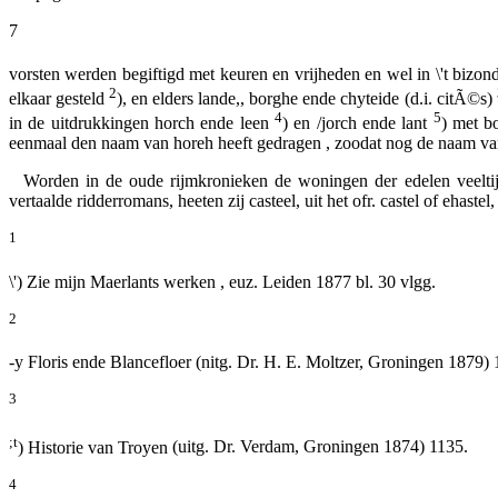
7
vorsten werden begiftigd met keuren en vrijheden en wel in \'t bizon
2
elkaar gesteld
), en elders
lande,, borghe ende chyteide
(d.i.
citÃ©s)
4
5
in de uitdrukkingen
horch ende leen
)
en
/jorch ende lant
) met b
eenmaal den naam van
horeh
heeft gedragen , zoodat nog de naam va
Worden in de oude rijmkronieken de woningen der edelen veelti
vertaalde ridderromans, heeten zij
casteel,
uit het ofr.
castel
of
ehastel,
1
\') Zie mijn
Maerlants werken ,
euz. Leiden 1877 bl. 30 vlgg.
2
-y Floris ende Blancefloer
(nitg. Dr. H. E. Moltzer, Groningen 1879) 
3
;t
) Historie van Troyen
(uitg. Dr. Verdam, Groningen 1874) 1135.
4