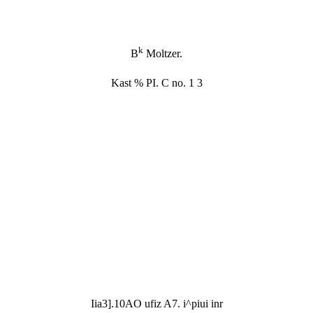
k
B
Moltzer.
Kast % PI. C no. 1 3
Iia3].10AO ufiz A7. i^piui inr