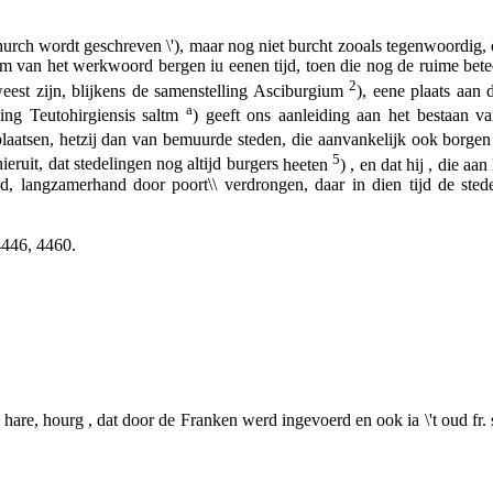
urch
wordt geschreven \'), maar nog niet
burcht
zooals tegenwoordig, 
tam van het werkwoord
bergen
iu eenen tijd, toen die nog de ruime bet
2
est zijn, blijkens de samenstelling Asciburgium
), eene plaats aan
a
ing
Teutohirgiensis saltm
) geeft ons aanleiding aan het bestaan
aatsen, hetzij dan van bemuurde steden, die aanvankelijk ook
borgen
5
eruit, dat stedelingen nog altijd
burgers
heeten
) , en dat hij , die aa
ad, langzamerhand door
poort\\
verdrongen, daar in dien tijd de ste
4446, 4460.
 hare, hourg ,
dat door de Franken werd ingevoerd en ook ia \'t oud fr. 