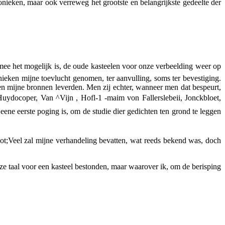
onieken, maar ook verreweg het grootste en belangrijkste gedeelte der
rmee het mogelijk is, de oude kasteelen voor onze verbeelding weer op
nieken mijne toevlucht genomen, ter aanvulling, soms ter bevestiging.
een mijne bronnen leverden. Men zij echter, wanneer men dat bespeurt,
 Huydocoper, Van ^Vijn , Hofl-1 -maim von Fallerslebeii, Jonckbloet,
ene eerste poging is, om de studie dier gedichten ten grond te leggen
uot;Veel zal mijne verhandeling bevatten, wat reeds bekend was, doch
nze taal voor een kasteel bestonden, maar waarover ik, om de berisping