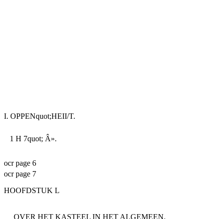
I. OPPENquot;HEII/T.
1 H 7quot; Â».
ocr page 6
ocr page 7
HOOFDSTUK L
OVER HET KASTEEL IN HET ALGEMEEN.