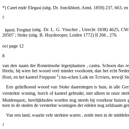
*) Caret ende Elegasi
(uitg. Dr. Jonckbloet, Amst. 1859) 237, 663, e
5
)quot; Fergtiut
(uitg. Dr. L. G. Visscher , Utrecht 1838) 4625, CW/
20507 ;
Stoke
(uitg. B. Huydeeoper, Leiden 1772) II 266 , 276.
ocr page 12
8
van den naam der Romeinsohe legerplaatsen ,
castra.
Schoon dus ree
Heelu, bij wien het woord veel minder voorkomt, dan het echt Ned
1
Hoei, en het kasteel Freppont
) tus-schen Luik en Tcrviers, terwijl 
Een geliefkoosd woord van Stoke daarentegen is
huis,
in alle Ge
versterkte woning, borch of kasteel gebruikt, niet alleen in onze st
Muidenquot;, heerlijkheden worden nog steeds bij voorkeur huizen 
toen in de steden de versterkte woningen der edelen nog zeldzaam 
Van een land, waarin vele sterkten waren , zeide men in de middele
1