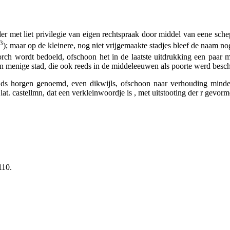
der met liet privilegie van eigen rechtspraak door middel van eene sc
3
); maar op de kleinere, nog niet vrijgemaakte stadjes bleef de naam n
orch wordt bedoeld, ofschoon het in de laatste uitdrukking een paar m
n menige stad, die ook reeds in de middeleeuwen als
poorte
werd besc
jds
horgen
genoemd, even dikwijls, ofschoon naar verhouding minder
lat.
castellmn,
dat een verkleinwoordje is , met uitstooting der
r
gevorm
110.