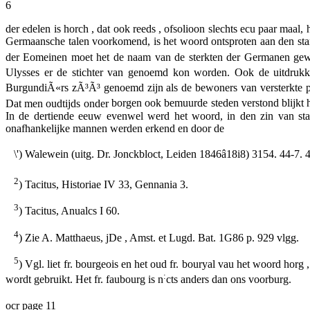
6
der edelen is
horch ,
dat ook reeds , ofsolioon slechts ecu paar maal,
h
Germaansche talen voorkomend, is het woord ontsproten aan den s
der Eomeinen moet het de naam van de sterkten der Germanen gewe
Ulysses er de stichter van genoemd kon worden. Ook de uitdrukk
BurgundiÃ«rs zÃ³Ã³ genoemd zijn als de bewoners van versterkte pl
Dat men oudtijds onder
borgen
ook bemuurde steden verstond blijkt hi
In de dertiende eeuw evenwel werd het woord, in den zin van st
onafhankelijke mannen werden erkend en door de
\') Walewein
(uitg. Dr. Jonckbloct, Leiden 1846â18i8) 3154. 44-7. 
2
) Tacitus,
Historiae
IV 33,
Gennania
3.
3
) Tacitus,
Anualcs
I 60.
4
) Zie A. Matthaeus, jDe , Amst. et Lugd. Bat. 1G86 p. 929 vlgg.
5
) Vgl. liet fr.
bourgeois
en het oud fr.
bouryal
vau het woord
horg ,
:
wordt gebruikt. Het fr.
faubourg
is n
cts anders dan ons
voorburg.
ocr page 11