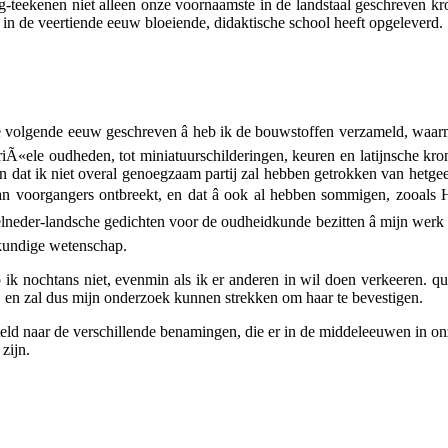
g-teekenen niet alleen onze voornaamste in de landstaal geschreven kr
in de veertiende eeuw bloeiende, didaktische school heeft opgeleverd.
n de volgende eeuw geschreven â heb ik de bouwstoffen verzameld, waa
riÃ«ele oudheden, tot miniatuurschilderingen, keuren en latijnsche kro
 en dat ik niet overal genoegzaam partij zal hebben getrokken van hetg
aan voorgangers ontbreekt, en dat â ook al hebben sommigen, zooals
eder-landsche gedichten voor de oudheidkunde bezitten â mijn werk e
dkundige wetenschap.
ik nochtans niet, evenmin als ik er anderen in wil doen verkeeren. q
jn, en zal dus mijn onderzoek kunnen strekken om haar te bevestigen.
steld naar de verschillende benamingen, die er in de middeleeuwen in o
zijn.