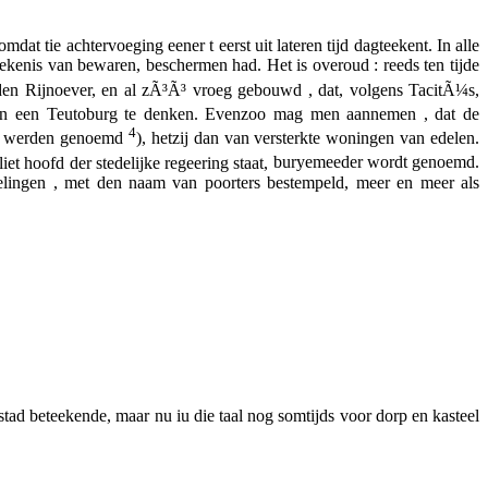
omdat tie achtervoeging eener
t
eerst uit lateren tijd dagteekent. In alle
eekenis van
bewaren, beschermen
had. Het is overoud : reeds ten tijde
 den Rijnoever, en al zÃ³Ã³ vroeg gebouwd , dat, volgens TacitÃ¼s,
 van een Teutoburg te denken. Evenzoo mag men aannemen , dat de
4
werden genoemd
), hetzij dan van versterkte woningen van edelen.
n liet hoofd der stedelijke regeering staat,
buryemeeder
wordt genoemd.
delingen , met den naam van
poorters
bestempeld, meer en meer als
stad beteekende, maar nu iu die taal nog somtijds voor dorp en kasteel