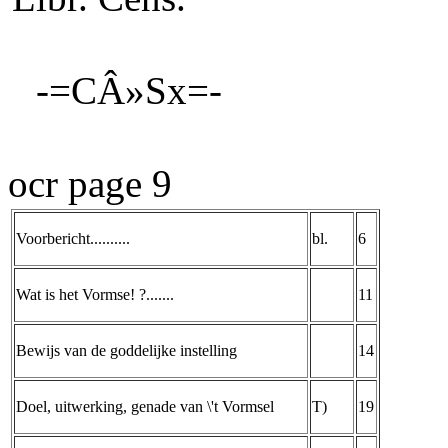
-=CÂ»Sx=-
ocr page 9
Voorbericht..........
bl.
6
Wat is het Vormse! ?.......
1
1
Bewijs van de goddelijke instelling
14
Doel, uitwerking, genade van \'t Vormsel
T)
19