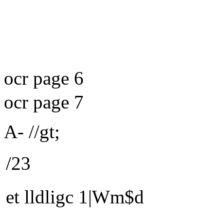
ocr page 6
ocr page 7
A- //gt;
/23
et lldligc 1|Wm$d