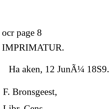
ocr page 8
IMPRIMATUR.
H
a aken
, 12 JunÃ¼ 18S9
F. Bronsgeest,
Libr. Cens.