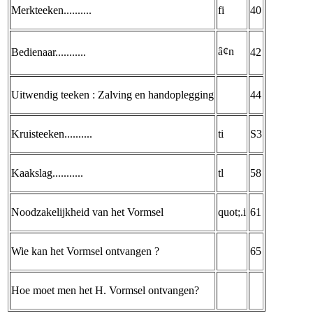
Merkteeken..........
fi
40
â¢n
Bedienaar...........
42
Uitwendig teeken : Zalving en handoplegging
44
Kruisteeken..........
ti
S3
Kaakslag...........
tl
58
Noodzakelijkheid van het Vormsel
quot;.i
61
Wie kan het Vormsel ontvangen ?
65
Hoe moet men het H. Vormsel ontvangen?