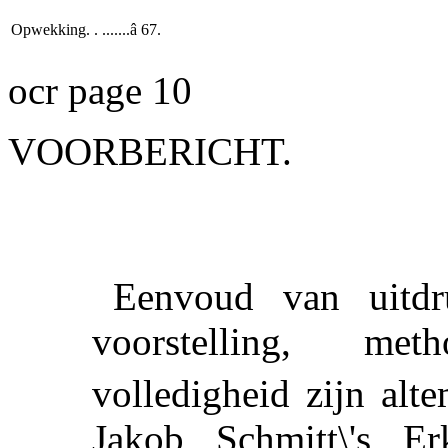
Opwekking. . .......â 67.
ocr page 10
VOORBERICHT.
Eenvoud van uitdru
voorstelling, me
volledigheid zijn alt
Jakob Schmitt\'s Er