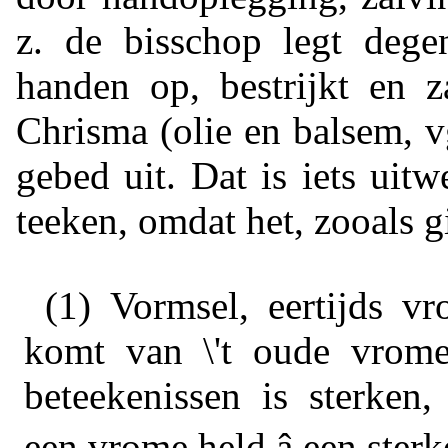
z. de bisschop legt deg
handen op, bestrijkt en 
Chrisma (olie en balsem, vg
gebed uit. Dat is iets uitw
teeken, omdat het, zooals g
(1)
Vormsel,
eertijds
vro
komt van \'t oude
vrome
beteekenissen is
sterken, 
een
vrome
held â een
sterk