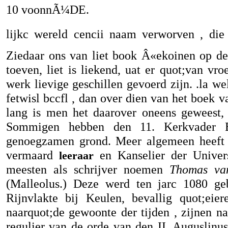
10 voonnÃ¼DE.
lijkc wereld cencii naam verworven , die 
Ziedaar ons van liet book Â«ekoinen op den
toeven, liet is liekend, uat er quot;van v
werk lievige geschillen gevoerd zijn. .la w
fetwisl bccfl , dan over dien van het boek v
lang is men het daarover oneens geweest,
Sommigen hebben den 11. Kerkvader Be
genoegzamen grond. Meer algemeen heeft 
vermaard
en Kanselier der Univers
leeraar
meesten als schrijver noemen
Thomas va
(Malleolus.) Deze werd ten jarc 1080 geb
Rijnvlakte bij Keulen, bevallig quot;eier
naarquot;de gewoonte der tijden , zijnen 
regulier van de orde van den II. Auguslinus 