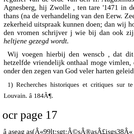
Agnesberg, hij Zwolle , ten tare '1471 in 
thans (na de verhandeling van den Eerw. Zeer
zekerheid uitspraak kunnen doen; dan wij 
den vromen schrijver j wie bij dan ook zij
heltjene gezegd wordt.
Wij voegen hierbij den wenscb , dat dit
hetzelfde vriendelijk onthaal moge vimlen,
onder den zegen van God veler harten gelei
1) Recherches historiques et critiques sur te
Louvain. â 184Ã¶.
ocr page 17
â aseag as(Â«99lt;sgt;Â©sÂ®asÂ£isgs38Â«