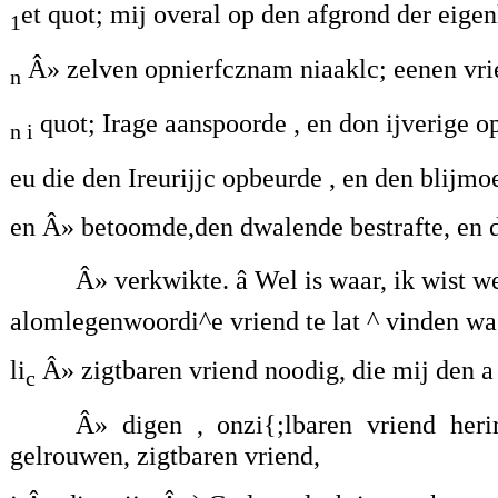
et quot; mij overal op den afgrond der eigen
1
Â» zelven opnierfcznam niaaklc; eenen vrie
n
quot; Irage aanspoorde , en don ijverige op
n i
eu die den Ireurijjc opbeurde , en den blijmo
en Â» betoomde,den dwalende bestrafte, en 
Â» verkwikte. â Wel is waar, ik wist 
alomlegenwoordi^e vriend te lat ^ vinden wa
li
Â» zigtbaren vriend noodig, die mij den a
c
Â» digen , onzi{;lbaren vriend her
gelrouwen, zigtbaren vriend,