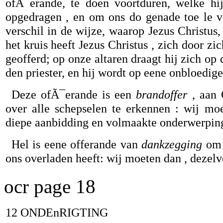
ofÃ¯erande, te doen voortduren, welke hij
opgedragen , en om ons do genade toe le vo
verschil in de wijze, waarop Jezus Christus,
het kruis heeft Jezus Christus , zich door zi
geofferd; op onze altaren draagt hij zich op
den priester, en hij wordt op eene onbloedig
Deze ofÃ¯erande is een
brandoffer
, aan 
over alle schepselen te erkennen : wij mo
diepe aanbidding en volmaakte onderwerping
Hel is eene offerande van
dankzegging
om 
ons overladen heeft: wij moeten dan , dezelv
ocr page 18
12 ONDEnRIGTING