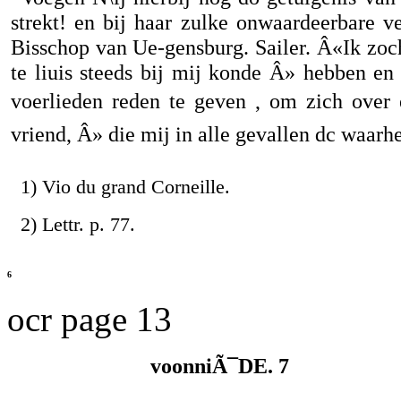
strekt! en bij haar zulke onwaardeerbare ve
Bisschop van Ue-gensburg. Sailer. Â«Ik zoc
te liuis steeds bij mij konde Â» hebben e
voerlieden reden te geven , om zich over 
vriend, Â» die mij in alle gevallen dc waarh
1) Vio du grand Corneille.
2) Lettr. p. 77.
6
ocr page 13
voonniÃ¯DE. 7