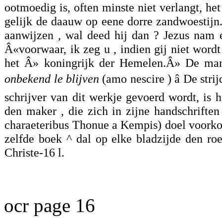
ootmoedig is, often minste niet verlangt, he
gelijk de daauw op eene dorre zandwoestijn
aanwijzen , wal deed hij dan ? Jezus nam e
Â«voorwaar, ik zeg u , indien gij niet wordt
het Â» koningrijk der Hemelen.Â» De man, 
onbekend le blijven
(amo nescire ) â De str
schrijver van dit werkje gevoerd wordt, is 
den maker , die zich in zijne handschriften a
charaeteribus Thonue a Kempis) doel voork
zelfde boek ^ dal op elke bladzijde den r
Christe-16 l.
ocr page 16