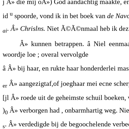
j Â» die mij oÂ») God aandachtig maakte, en
u
id
spoorde, vond ik in bet boek van
de Navo
. Â» Chrislns.
Niet Ã©Ã©nmaal heb ik dezen
ai
Â» kunnen betrappen. â Niel eenma
woordje loe ; overal vervolgde
â Â» bij haar, en rukte haar honderderlei ma
Â» aangezigtaf,of joeghaar mei ecne scher
er
[jl Â» roede uit de geheimste schuil boeken, 
)
Â» verborgen had , onbarmhartig weg. Ni
0
. Â» verdedigde bij de begoochelende verbe
s