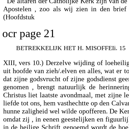
De altaren der Catholijke Kerk zijn van de 
Apostelen , zoo als wij zien in den brie
(Hoofdstuk
ocr page 21
BETREKKELIJK HET H. MISOFFEIi. 15
XIII, vers 10.) Derzelve wijding of loeheili
uit hoofde van zieh/.elven en alles, wat er to
dat zijne godsvrucht of zijne godsdienst gee
genomen , brengt natuurlijk de herinnerin
Christus liet laatste avondmaal, met zijne l
liefde tot ons, hem vasthechtte op den Calva
hunne zaligheid wel wilde opofferen. De Kerk
omdat zij , in eenen geestelijken en figuurlij
in de heilige Schrift genoemd wordt de hoek