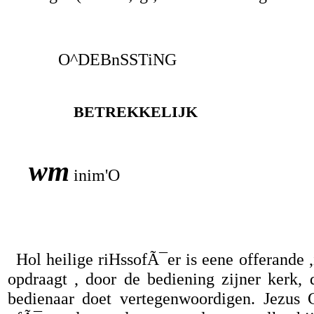
O^DEBnSSTiNG
BETREKKELIJK
wm
inim'O
Hol heilige riHssofÃ¯er is eene offerande ,i
opdraagt , door de bediening zijner kerk, d
bedienaar doet vertegenwoordigen. Jezus C