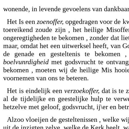
wonende, in levende gevoelens van dankbaarh
Het Is een
zoenoffer,
opgedragen voor de kwij
toereikend zoude zijn , het heilige Misoff
ongeregtigheden te bekomen , zonder dat liet
maar, omdat het een uitwerksel heeft, van Go
de genade en gesteltenis te bekomen ,
boelvunrdigheid
met godsvrucht te ontvange
bekomen , moeten wij de heilige Mis hooie
voornemen van ons te beteren.
Het is eindelijk een
verzoekoffer,
dat is te
al de tijdelijke en geestelijke hulp te verw
hetzelve met geloof, godsvrucht, ij\er en b
Alzoo vloeijen de gesteltenissen , welke wi
uit de inzigten zelve, welke de Kerk heelt, w