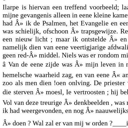
Ilarpe is hiervan een treffend voorbeeld; 
mijne gevangenis alleen in eene kleine kame
had Â» ik de Psalmen, het Evangelie en ee
was schielijk, ofschoon Â» trapsgewijze. R
een nieuw licht ; maar ik ontstelde Â» en
namelijk dien van eene veertigjarige afdwa
geen red-Â» middel. Niels was er rondom mij
â Van de eene zijde was Â» mijn leven in 
hemelsche waarheid zag, en van eene Â« and
zoo als men dien !oen onlving. De priester
die sterven Â» moesl, Ie vertroosten ; hij b
Vol van deze treurige Â» denkbeelden , was 
ik had weergevonden, en nog Â» naauwelijks 
Â» doen ? Wal zal er van mij w orden ?____