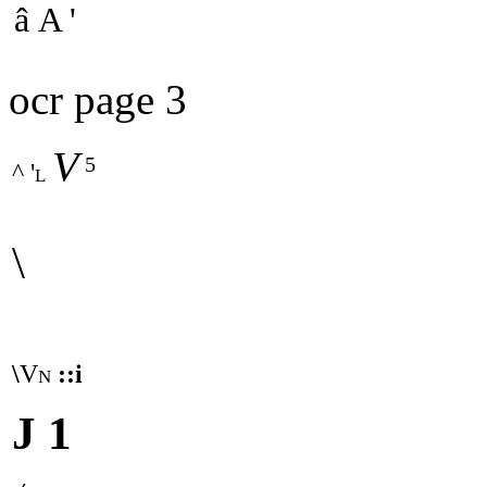
â A '
ocr page 3
V
5
^ 'l
\
\
Vn
::i
J 1