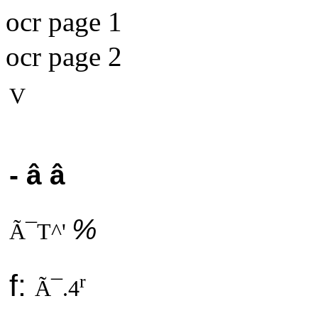
ocr page 1
ocr page 2
V
- â â
%
Ã¯T^'
f:
r
Ã¯.4