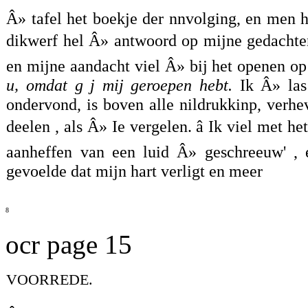
Â» tafel het boekje der nnvolging, en men h
dikwerf hel Â» antwoord op mijne gedachten 
en mijne aandacht viel Â» bij het openen o
u, omdat g j mij geroepen hebt.
Ik Â» las 
ondervond, is boven alle nildrukkinp, verh
deelen , als Â» Ie vergelen. â Ik viel met 
aanheffen van een luid Â» geschreeuw' , 
gevoelde dat mijn hart verligt en meer
8
ocr page 15
VOORREDE.