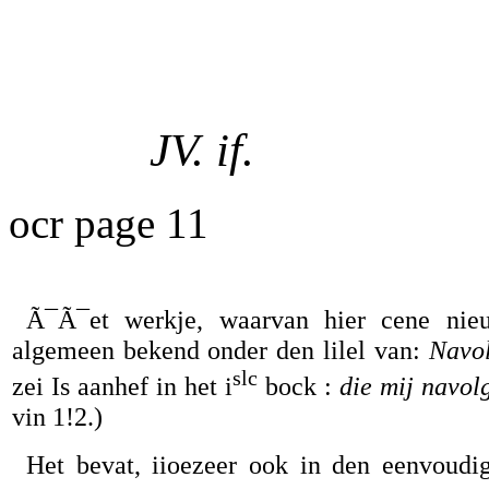
JV. if.
ocr page 11
Ã¯Ã¯et werkje, waarvan hier cene nieuw
algemeen bekend onder den lilel van:
Navol
slc
zei Is aanhef in het i
bock :
die mij navol
vin 1!2.)
Het bevat, iioezeer ook in den eenvoudig