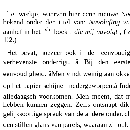
liet werkje, waarvan hier ccne nieuwe Ne
bekend onder den titel van:
Navolcfing va
slc
aanhef in het i
boek :
die mij navolgt ,
('
1!2.)
Het bevat, hoezeer ook in den eenvoudigs
verhevenste onderrigt. â Bij den eerst
eenvoudigheid. âMen vindt weinig aanlokkel
op het papier schijnen nedergeworpen.â I
aliedaagseh voorkomen. Men meent, dat me
hebben kunnen zeggen. Zelfs ontsnapt dikw
gelijksoortige spreuk van de andere onder.'c
den stillen glans van parels, waaraan zij oo