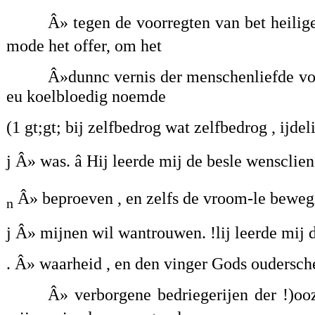
Â» tegen de voorregten van bet heilige
mode het offer, om het
Â»dunnc vernis der menschenliefde voo
eu koelbloedig noemde
(1 gt;gt; bij zelfbedrog wat zelfbedrog , ijdel
j Â» was. â Hij leerde mij de besle wensclie
Â» beproeven , en zelfs de vroom-le bewe
n
j Â» mijnen wil wantrouwen. !lij leerde mij
. Â» waarheid , en den vinger Gods oudersch
Â» verborgene bedriegerijen der !)oo