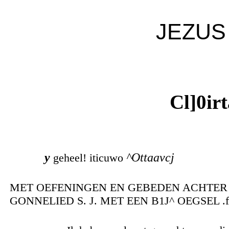
JEZUS
Cl]0ir
y
^Ottaavcj
geheel! iticuwo
MET OEFENINGEN EN GEBEDEN ACHTER 
GONNELIED S. J. MET EEN B1J^ OEGSEL .f