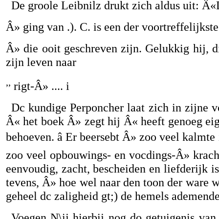
De groole Leibnilz drukt zich aldus uit: Â
Â» ging van .). C. is een der voortreffelijkst
Â» die ooit geschreven zijn. Gelukkig hij, 
zijn leven naar
,,
rigt-Â» .... i
Dc kundige Perponcher laat zich in zijne 
Â« het boek Â» zegt hij Â« heeft genoeg e
behoeven. â Er beersebt Â» zoo veel kalmte 
zoo veel opbouwings- en vocdings-Â» kracht
eenvoudig, zacht, bescheiden en liefderijk i
tevens, Â» hoe wel naar den toon der ware w
geheel dc zaligheid gt;) de hemels ademend
Voegen N\ij hierbij nog do getuigenis van c