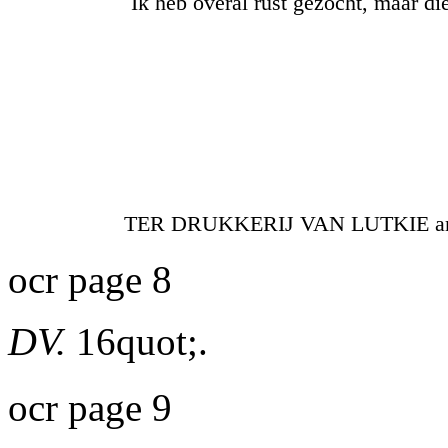
Ik heb overal rust gezocht, maar d
TER DRUKKERIJ VAN LUTKIE amp
ocr page 8
DV.
16quot;.
ocr page 9