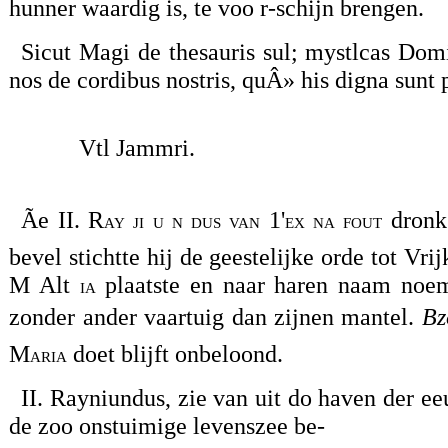
hunner waardig is, te voo r-schijn brengen.
Sicut Magi de thesauris sul; mystlcas Domi
nos de cordibus nostris, quÂ» his digna sun
Vtl Jammri.
Ãe II. R
1'
dronk 
ay ji u n dus van
ex na fout
bevel stichtte hij de geestelijke orde tot Vr
M Alt
plaatste en naar haren naam noemd
ia
zonder ander vaartuig dan zijnen mantel.
Bzo
M
doet blijft onbeloond.
aria
II. Rayniundus, zie van uit do haven der ee
de zoo onstuimige levenszee be-