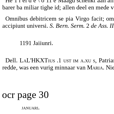
He 1 i el d e \ o 11 e Maagd schenkt aan all
barer ba miliar tighe id; allen deel en mede 
Omnibus debitricem se pia Virgo facit; om
accipiunt universi.
S. Bern. Serm.
2
de Ass. II
1191 Jaiiunri.
Dell.
LaL'HKXTius .1 ust im a.xu s,
Patria
redde, was een vurig minnaar van
Maria
. Ni
ocr page 30
januari.