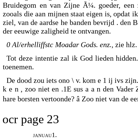
Bruidegom en van Zijne Ã¼. goeder, een zu
zooals die aan mijnen staat eigen is, opdat i
ziel, van de aardse he banden bevrijd . den
der eeuwige zaligheid te ontvangen.
0 Al/erhelliffstc Moadar Gods. enz.
, zie hlz.
Tot deze intentie zal ik God lieden hidden.
toenemen.
De dood zou iets ono \ v. kom e 1 ij ivs zijn. 
k e n , zoo niet en .1E sus a a n den Vader
hare borsten vertoonde? â Zoo niet van de 
ocr page 23
januau1.