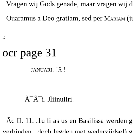
Vragen wij Gods genade, maar vragen wij d
Ouaramus a Deo gratiam, sed per
(j
Mariam
12
ocr page 31
januari. !â !
Ã¯Ã¯i. Jliinuiiri.
Ãc II. 11. .1u li as us en Basilissa werde
verbinden , doch legden met wederzijdse]) g