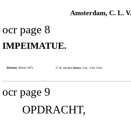
Amsterdam, C. L
ocr page 8
IMPEIMATUE.
Harlemi,
Mavtii 1875.
,T.
A. van den Akker,
Can., Libr. Cens.
ocr page 9
OPDRACHT,