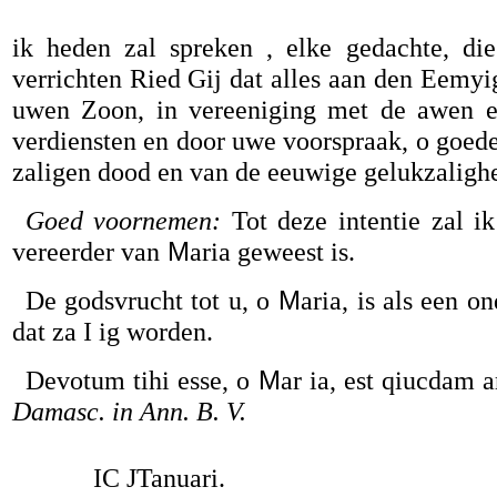
ik heden zal spreken , elke gedachte, di
verrichten Ried Gij dat alles aan den Eemyi
uwen Zoon, in vereeniging met de awen en
verdiensten en door uwe voorspraak, o goede
zaligen dood en van de eeuwige gelukzalighe
Goed voornemen:
Tot deze intentie zal ik
vereerder van
M
aria geweest is.
De godsvrucht tot u, o
M
aria, is als een o
dat za I ig worden.
Devotum tihi esse, o
M
ar ia, est qiucdam a
Damasc. in Ann. B. V.
IC JTanuari.