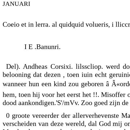
JANUARI
Coeio et in lerra. al quidquid volueris, i lliccr
I E .Banunri.
Del). Andheas Corsixi. lilsscliop. werd 
belooning dat dezen , toen iuin echt geruini
wanneer hun een kind zou geboren â Â«orde
hem, toen hij voor het eerst het !!. Misoffe
dood aankondigen.'S'/mVv. Zoo goed zijn de 
0 groote vereerder der allerverhevenste Ma
verscheiden van deze wereld, dal God mij on