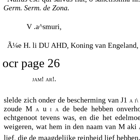
Germ. Serm. de Zona.
V .a^smuri,
Ã¼e H. li DU AHD, Koning van Engeland,
ocr page 26
jam! ar!.
slelde zich onder de bescherming van J1
a i\
zoude M
u
de bede hebben onverho
a
i a
echtgenoot tevens was, en die het edelmo
weigeren, wat hem in den naam van M aki 
lief, die de maagdelijke reinheid lief hebben