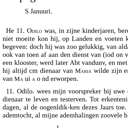
S Januuri.
He 11. O
was, in zijne kinderjaren, ber
dilo
niet moeite kon hij, op Landen en voeten k
begeven: doch hij was zoo gelukkig, van ald
ook van toen af aan den dienst van (iod on v
een klooster, werd later Abt vandunv, en met
hij altijd cm dienaar van
wilde zijn e
Maria
van
ui
o nd erworpen.
Ma
a
11. Odilo. wees mijn voorspreker bij uwe 
dienaar te leven en testerven. Tot erkenten
dagen, al de oogenldik-ken dezes Jaars toe. 
ademtocht, al mijne ademhalingen zoovele b
1