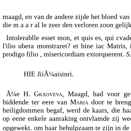
maagd, en van de andere zijde het bloed van d
die m a a r al le zeer den verloren zoon geli
Intolerablle esset mon, et quis es, qui cvad
l'ilio ubera monstraret? et bine iac Matris
prodigo filio , misericordiam extorquerent.
S.
HIE JiiÃ¼aisinri.
Ã¼e
H. Gkxoveva
, Maagd, had voor ge
biddende ter eere van
Maria
door te breng
heiligdommen begaf, werd de kaars, die ha
op eene enkele aanraking ontvlamde zij we
opgewekt. om haar behulpzaam te zijn in de