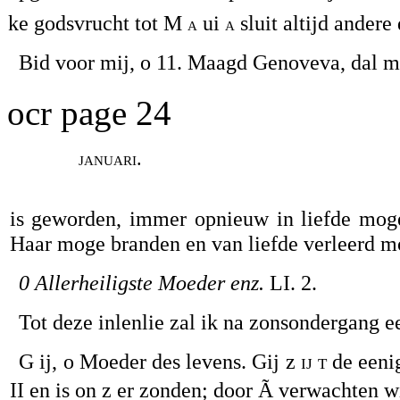
ke godsvrucht tot M
ui
sluit altijd andere
a
a
Bid voor mij, o 11. Maagd Genoveva, dal mi
ocr page 24
januari.
is geworden, immer opnieuw in liefde moge
Haar moge branden en van liefde verleerd mo
0 Allerheiligste Moeder enz.
LI. 2.
Tot deze inlenlie zal ik na zonsondergang 
G ij, o Moeder des levens. Gij z
ij t
de eeni
II en is on z er zonden; door Ã verwachten 