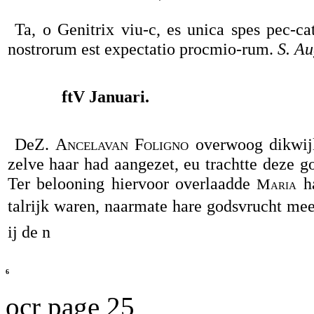
Ta, o Genitrix viu-c, es unica spes pec-c
nostrorum est expectatio procmio-rum.
S. Au
ftV Januari.
DeZ.
Ancelavan Foligno
overwoog dikwijl
zelve haar had aangezet, eu trachtte deze go
Ter belooning hiervoor overlaadde
ha
Maria
talrijk waren, naarmate hare godsvrucht meer
ij de n
6
ocr page 25