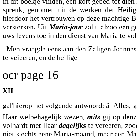
in dit boekje vinden, een kort gebed tot die
spreuk, genomen uit de werken der Heilige
hierdoor het vertrouwen op deze machtige B
versterken. Uit
Maria-jaur
zal u alzoo een g
uws levens toe in den dienst van Maria te vo
Men vraagde eens aan den Zaligen Joanne
te veieeren, en de heilige
ocr page 16
XII
gal'hierop het volgende antwoord: â Alles, spr
Haar welbehagelijk wezen,
mits
gij op denze
volhardt met llaar
dagelijks
te vereeren, zoo
niet slechts eene Maria-maand, maar een Mar