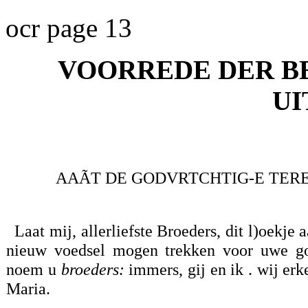
ocr page 13
VOORREDE DER B
UI
AAÃT DE GODVRTCHTIG-E TEREE
Laat mij, allerliefste Broeders, dit l)oekje
nieuw voedsel mogen trekken voor uwe god
noem u
broeders:
immers, gij en ik . wij er
Maria.