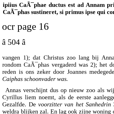
ipiius CaÃ¯phae ductus est ad Annam pri
CaÃ¯phas sustineret, si primus ipse qui c
ocr page 16
â 504 â
vangen 1); dat Christus zoo lang bij Anna
rondom CaÃ¯phas vergaderd was 2); het doe
reden is ons zeker door Joannes medegede
Caiphas schoonvader was.
Annas verschijnt dus op nieuw zoo als wij
Cyrillus liem noemt, als de eerste aanleg
Gezalfde. De
voorzitter van het Sanhedrin
3
weldra blijken zal. En lag ook zijne woning