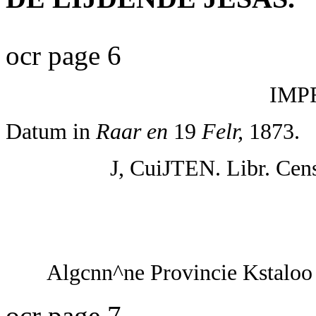
ocr page 6
IMP
Datum in
Raar en
19
Felr,
1873.
J, CuiJTEN. Libr. Cen
Algcnn^ne Provincie Kstaloo
ocr page 7