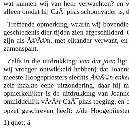
wat kunnen wij van hem verwachten? en wa
alleen omdat hij CaÃ¯phas schoonvader is, d
Treffende opmerking, waarin wij bovendien,
geschiedenis dier tijden zien afgeschilderd.
zijn als Ã©Ã©n, met elkander verwant, en 
zamenspant.
Zelfs in die uitdrukking:
van dat jaar,
ligt
wij vroeger ontwikkeld hebben) dat Joanne
meeste Hoogepriesters slechts
Ã©Ã©n enkel
zelf maakte eene uitzondering, daar hij m
opmerkelijker is de uitdrukking van Joannes
onmiddellijk vÃ³Ã³r CaÃ¯phas toeging, en d
opzet geschreven heeft: z/de Hoogepiieste
1).quot; â