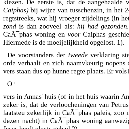
kiezen. De eerste is, dat de aangehaalde
Caiphas)
bij wijze van tusschenzin, in het 2
regtstreeks, wat hij vroeger zijdelings (in 
zond
is dan zooveel als:
hij had gezonden.
CaÃ¯phas woning en
voor
Caiphas geschie
Hiermede is de moeijelijkheid opgelost. 1).
De voorstanders der
tweede
verklaring st
orde verhaalt en zich naamvkeurig nopens d
vers staan dus op hunne regte plaats. Er volsT
O
'
vers in Annas' huis (of in het huis waarin 
zeker is, dat de verloocheningen van Petrus
laatsteu zekerlijk in CaÃ¯phas paleis, zo
dezen nacht) in CaÃ¯phas woning aanwezig
Jesus heeft plaats gehad 2).