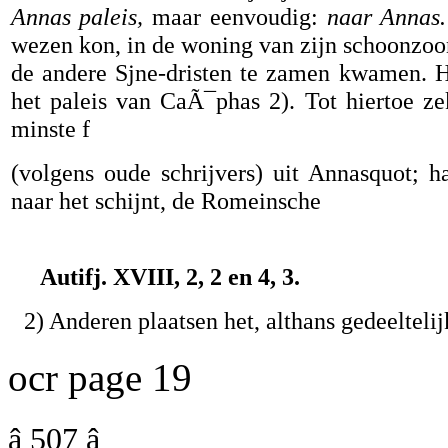
Annas paleis,
maar eenvoudig:
naar Annas.
wezen kon, in de woning van zijn schoonzoon
de andere Sjne-dristen te zamen kwamen. Hoe
het paleis van CaÃ¯phas 2). Tot hiertoe zek
minste f
(volgens oude schrijvers) uit Annasquot; h
naar het schijnt, de Romeinsche
Autifj. XVIII, 2, 2 en 4, 3.
2) Anderen plaatsen het, althans gedeeltelij
ocr page 19
â 507 â