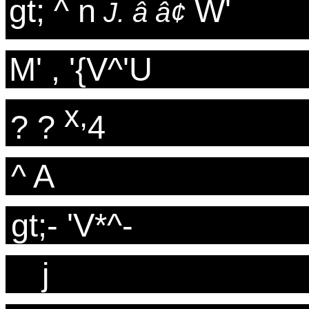
gt; ^ n
W'
J. â â¢
M' , '{V^'U
x,
? ?
4
^ A
gt;- 'V*^-
j