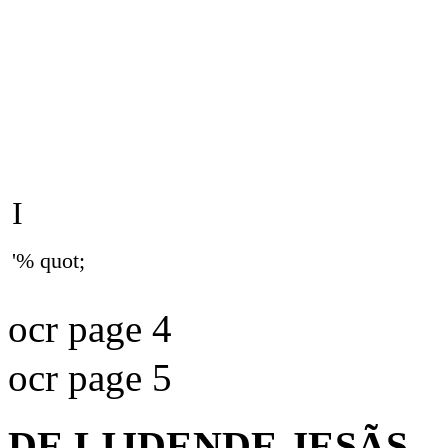
I
'% quot;
ocr page 4
ocr page 5
DE LIJDENDE JESÃS.