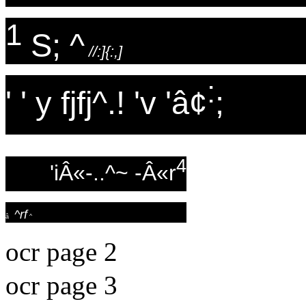
1
S; ^
//:]{:,]
:
' ' y fjfj^.! 'v 'â¢
;
4
'iÂ«-..^~ -Â«r
^rf
â
^
ocr page 2
ocr page 3