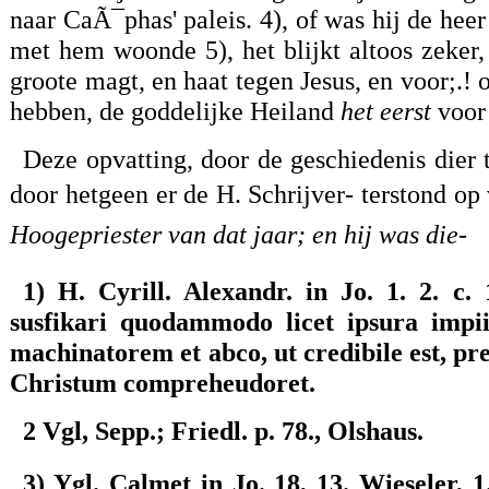
naar CaÃ¯phas' paleis. 4), of was hij de hee
met hem woonde 5), het blijkt altoos zeker,
groote magt, en haat tegen Jesus, en voor;.!
hebben, de goddelijke Heiland
het eerst
voor 
Deze opvatting, door de geschiedenis dier
door hetgeen er de H. Schrijver- terstond op 
Hoogepriester van dat jaar; en hij was die-
1) H. Cyrill. Alexandr. in Jo. 1. 2.
susfikari quodammodo licet ipsura impii 
machinatorem et abco, ut credibile est, p
Christum compreheudoret.
2 Vgl, Sepp.; Friedl. p. 78., Olshaus.
3) Ygl. Calmet in Jo. 18, 13. Wieseler, 