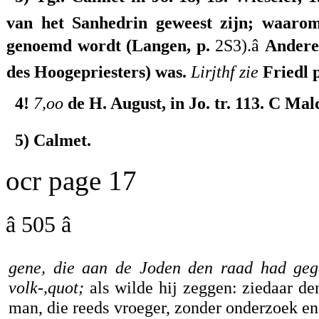
van het Sanhedrin geweest zijn; waarom
genoemd wordt (Langen, p.
2S3).â
Andere
des Hoogepriesters) was.
Lirjthf zie
Friedl p
4!
7,oo
de H. August, in Jo. tr. 113. C Mald
5) Calmet.
ocr page 17
â 505 â
gene, die aan de Joden den raad had gege
volk-,quot;
als wilde hij zeggen: ziedaar de
man, die reeds vroeger, zonder onderzoek en 