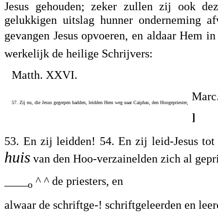
Jesus gehouden; zeker zullen zij ook 
gelukkigen uitslag hunner onderneming a
gevangen Jesus opvoeren, en aldaar Hem in d
werkelijk de heilige Schrijvers:
Matth. XXVI.
Marc.
57. Zij nu, die Jesus gegrepen hadden, leidden Hem weg naar Caiphas, den Hoogepriester,
]
53. En zij leidden! 54. En zij leid-Jesus t
huis
van den Hoo-verzainelden zich al gepri
____
^ ^ de priesters, en
o
alwaar de schriftge-! schriftgeleerden en lee