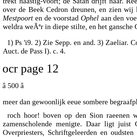
trekt haastig-voort; de Satan drijft haar. R
over de Beek Cedron dreunen, en zien wij h
Mestpoort
en de voorstad
Ophel
aan den voet
weldra weÃªr in diepe stilte, en het gansche
1) Ps 'i9. 2) Zie Sepp. en and. 3) Zaeliar.
Auct. de Pass I). c. 4.
ocr page 12
â 500 â
meer dan gewoonlijk eeue sombere begraafpl
roch hoor! boven op den Sion raeenen wi
zamenscholende menigte. Daar ligt juist
Overpriesters, Schriftgeleerden en oudste