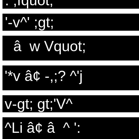
. ,fquot;
'-v^' ;gt;
â w Vquot;
'*v â¢ -,;? ^'j
v-gt; gt;'V^
^Li â¢ â ^ ':