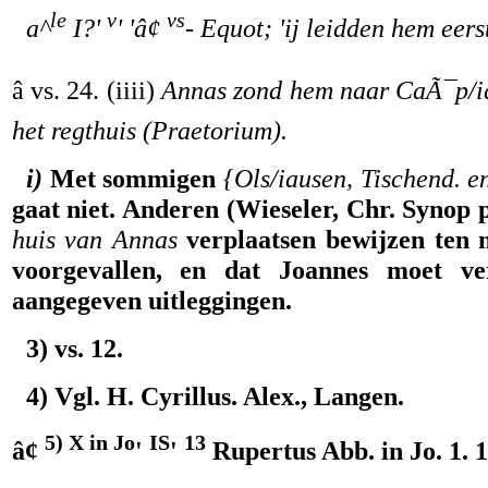
le
v
vs
a^
I?'
' 'â¢
- Equot; 'ij leidden hem eer
â vs. 24. (iiii)
Annas zond hem naar CaÃ¯p/i
het regthuis (Praetorium).
i)
Met sommigen
{Ols/iausen, Tischend. en
gaat niet. Anderen (Wieseler, Chr. Synop 
huis van Annas
verplaatsen bewijzen ten mi
voorgevallen, en dat Joannes moet v
aangegeven uitleggingen.
3) vs. 12.
4) Vgl. H. Cyrillus. Alex., Langen.
5) X in Jo
IS
13
â¢
'
'
Rupertus Abb. in Jo. 1. 1