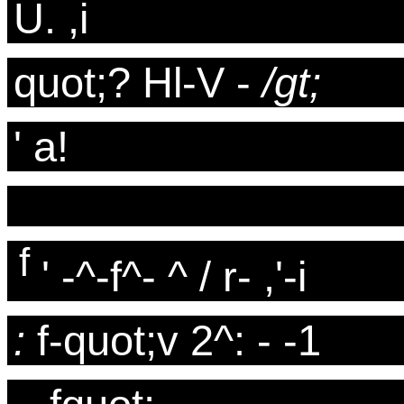
U. ,i
quot;? Hl-V -
/gt;
' a!
f
' -^-f^- ^ / r- ,'-i
:
f-quot;v 2^: - -1