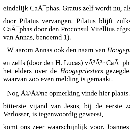
eindelijk CaÃ¯phas. Gratus zelf wordt nu, a
door Pilatus vervangen. Pilatus blijft zul
CaÃ¯phas door den Proconsul Vitellius afgez
van Annas, benoemd 1).
W aarom Annas ook den naam van
Hoogepr
en zelfs (door den H. Lucas) vÃ³Ã³r CaÃ¯ph
het elders over de
Hoogepriesters
gezegde
waarvan zoo even melding is gemaakt.
Nog Ã©Ã©ne opmerking vinde hier plaats.
bitterste vijand van Jesus, bij de eerst
Verlosser, is tegenwoordig geweest,
komt ons zeer waarschijnlijk voor. Joannes 