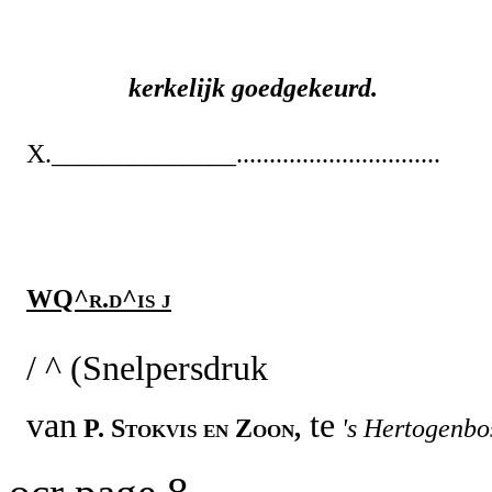
kerkelijk goedgekeurd.
X.______________...............................
WQ^r.d^is j
/ ^ (Snelpersdruk
van
te
P. Stokvis en Zoon,
's Hertogenbo