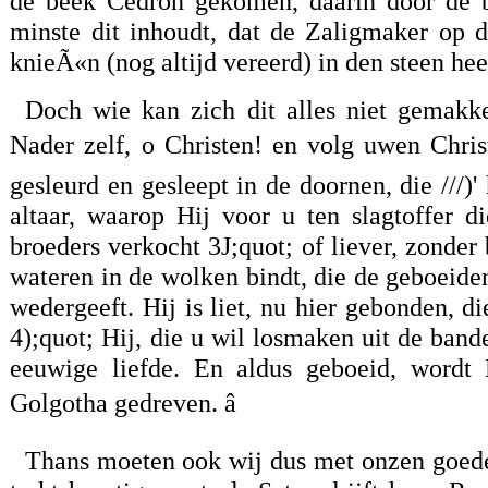
de beek Cedron gekomen, daarin door de bo
minste dit inhoudt, dat de Zaligmaker op 
knieÃ«n (nog altijd vereerd) in den steen hee
Doch wie kan zich dit alles niet gemakke
Nader zelf, o Christen! en volg uwen Christ
gesleurd en gesleept in de doornen, die ///)' 
altaar, waarop Hij voor u ten slagtoffer d
broeders verkocht 3J;quot; of liever, zonder 
wateren in de wolken bindt, die de geboeide
wedergeeft. Hij is liet, nu hier gebonden, d
4);quot; Hij, die u wil losmaken uit de band
eeuwige liefde. En aldus geboeid, wordt 
Golgotha gedreven. â
Thans moeten ook wij dus met onzen goe