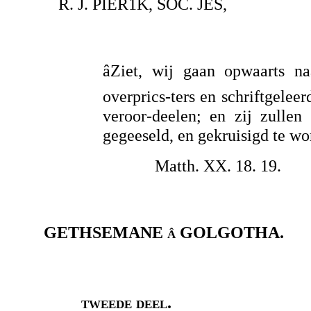
R. J. PIER1K, SOC. JES,
âZiet, wij gaan opwaarts 
overprics-ters en schriftgele
veroor-deelen; en zij zulle
gegeeseld, en gekruisigd te wo
Matth. XX. 18. 19.
GETHSEMANE â GOLGOTHA.
tweede deel.