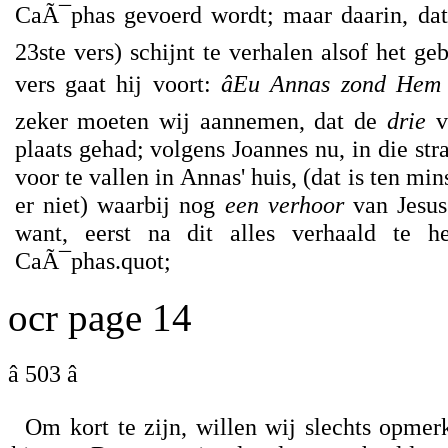
CaÃ¯phas gevoerd wordt; maar daarin, dat 
23ste vers) schijnt te verhalen alsof het ge
vers gaat hij voort:
âEu Annas zond Hem 
zeker moeten wij aannemen, dat de
drie
ve
plaats gehad; volgens Joannes nu, in die st
voor te vallen in Annas' huis, (dat is ten min
er niet) waarbij nog
een verhoor
van Jesus
want, eerst na dit alles verhaald te h
CaÃ¯phas.quot;
ocr page 14
â 503 â
Om kort te zijn, willen wij slechts opme