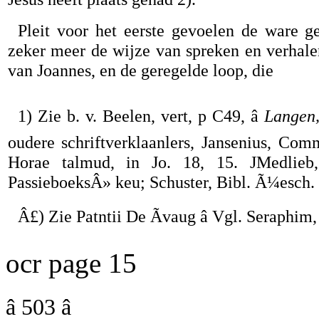
Pleit voor het eerste gevoelen de ware g
zeker meer de wijze van spreken en verhal
van Joannes, en de geregelde loop, die
1) Zie b. v. Beelen, vert, p C49, â
Langen
oudere schriftverklaanlers, Jansenius, Co
Horae talmud, in Jo. 18, 15. JMedlieb
PassieboeksÂ» keu; Schuster, Bibl. Ã¼esch. 
Â£) Zie Patntii De Ãvaug â Vgl. Seraphim
ocr page 15
â 503 â