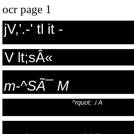
ocr page 1
jV,'.-' tl it -
V lt;sÂ«
m-^SÃ¯ M
^rquot; .i A