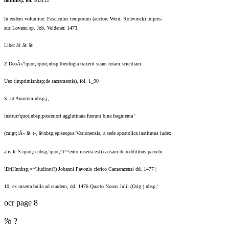
muhlus), fol. 91
â112.
In eodem volumiue: Fasciculus temporum (auctore Wern. Rolevinck) impres-
sus Lovanu ap. Job. Veldener. 1473.
Liber â¢ â¢ â¢
Z DeoÂ»'!quot;!quot;nbsp;tbeologia traxerit suam totam scientiam
Ueo (imprimisnbsp;de sacramentis), fol. 1_90
S..nt Anonyminbsp;j,
instrurr'quot;nbsp;posteriori agglutinata fuerunt bina fragmenta '
(cuigt;iÂ« â¢ t-, â¢nbsp;episeopus Vasionensis, a sede apostolica institutus iudex
alis Ic S quot;n-nbsp;'quot;^t^^ento inserta est) causam de redditibus parocbi-
\DriHnnbsp;=^'liudicat(?) Jobanni Pavonis clerico Cameracensi dd. 1477 |
10, ex mserta bulla ad eundem, dd. 1476 Quarto Nonas Julii (Orig.).nbsp;'
ocr page 8
%
?