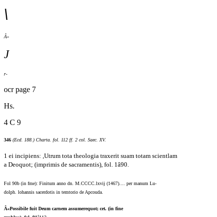
\
Â»
J
r-
ocr page 7
Hs.
4 C 9
346
(Ecd. 188.) Charta. fol. 112 ff. 2 col. Saec. XV.
1 ei incipiens: ,Utrum tota theologia traxerit suam totam scientlam
a Deoquot; (imprimis de sacramentis), fol. 1â90.
Fol 90b (in fme): Finitum anno dn. M.CCCC.lxvij (1467).... per manum Lu-
dolph. lohannis sacerdotis in temtorio de Apcouda.
Â«Possibile fuit Deum carnem assumerequot; cet. (in fine