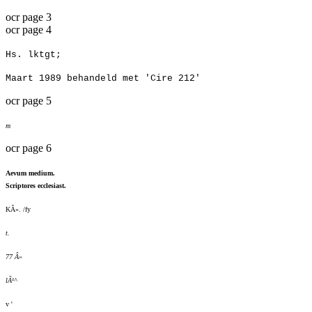
ocr page 3
ocr page 4
Hs. lktgt;
Maart 1989 behandeld met 'Cire 212'
ocr page 5
m
ocr page 6
Aevum medium.
Scriptores ecclesiast.
KÂ». /fy
t.
77 Â»
lÃ¹^
v '