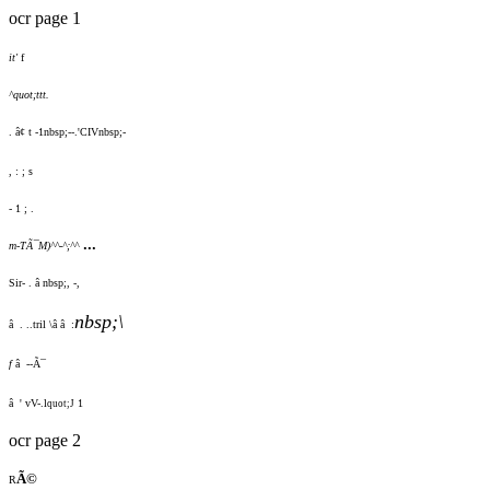
ocr page 1
it'
f
^quot;ttt.
. â¢ t -1nbsp;--.'CIVnbsp;-
, : ; s
- 1 ; .
...
m-TÃ¯M)^^-^;^^
Sir- . â nbsp;, -,
nbsp;\
â . ..tril \â â :
f
â --Ã¯
â ' vV-.l
1
quot;J
ocr page 2
Ã©
R