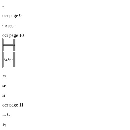
m
ocr page 9
' i
nbsp;s,-..'
ocr page 10
Ã¢Ã®^
'Mi
SP
M
ocr page 11
vgsÂ«..
Ã¶