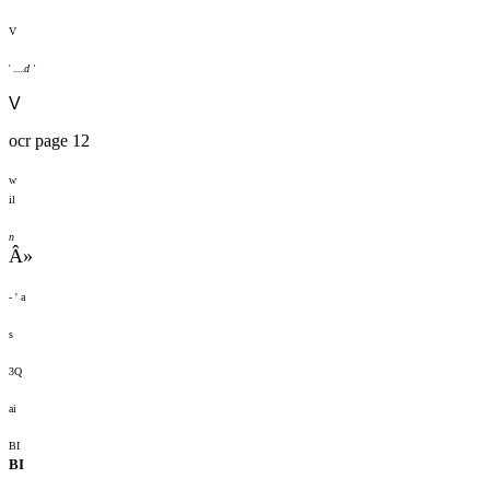
V
d '
' .....
V
ocr page 12
w
il
n
Â»
- ' a
s
3Q
ai
BI
BI