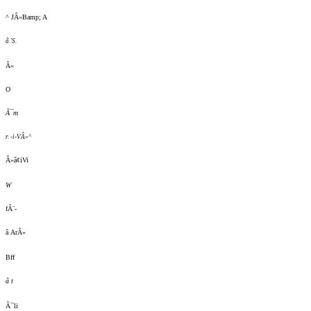
^ JÂ«Bamp; A
â 'S.
Â»
O
Ã¯m
r. -i-VÂ»^
Â»â¢iVi
W
fÃ¨-
â ArÂ»
Bff
â t
Ã¯li