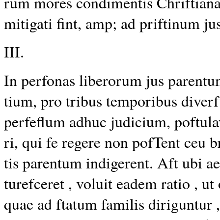
rum mores condimentis Chriftianae
mitigati fint, amp; ad
priftinum
ju
III.
In perfonas liberorum jus parent
tium, pro tribus temporibus diverf
perfeflum adhuc judicium, poftulavi
ri, qui fe regere non pofTent ceu 
tis parentum indigerent. Aft ubi a
turefceret , voluit eadem
ratio
, ut
quae
ad
ftatum familis
diriguntur 