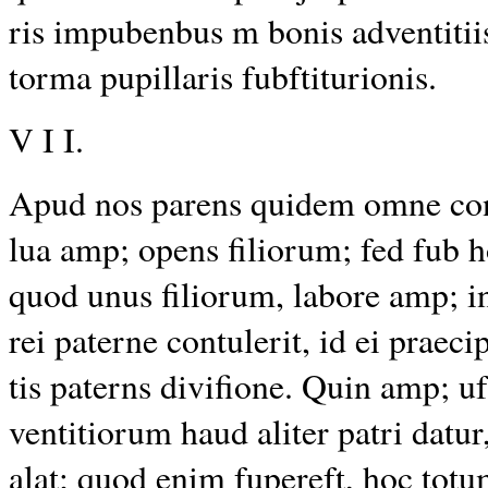
ris
impubenbus
m
bonis
adventitii
torma pupillaris fubftiturionis.
V I I.
Apud nos parens quidem omne conf
lua amp; opens filiorum; fed fub
quod unus filiorum, labore amp; 
rei paterne contulerit, id ei praeci
tis paterns divifione. Quin amp; 
ventitiorum haud aliter patri datur
alat; quod enim fupereft, hoc totum