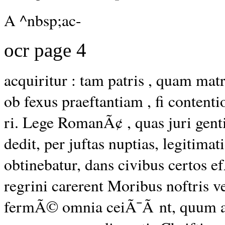
A ^nbsp;ac-
ocr page 4
acquiritur : tam patris , quam matr
ob fexus praeftantiam , fi contentio
ri. Lege RomanÃ¢ , quas juri ge
dedit, per juftas nuptias, legitim
obtinebatur, dans civibus certos e
regrini carerent Moribus noftris v
fermÃ© omnia ceiÃ¯Ã nt, quum a