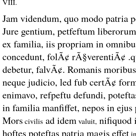
VIII.
Jam videndum, quo modo patria pot
Jure gentium, petfeftum liberorum
ex familia, iis propriam in omnibu
concedunt, folÃ¢ rÃ§verentiÃ¢ .q
debetur, falvÃ¢. Romanis moribus 
neque judicio, led fub certÃ¢ for
enimavo, refpeftu defundi, poteftas 
in familia manfiffet, nepos in ejus
Mors
ad idem
nifiquod i
civilis
valuit,
hoftes poteftas patria magis effet
i