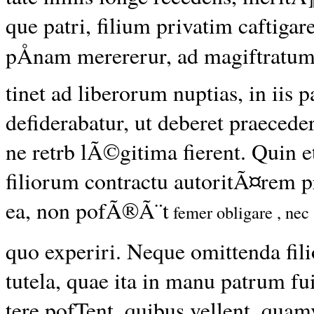
que patri, filium privatim caftigare
pÅnam merererur, ad magiftratum
tinet ad liberorum nuptias, in iis 
defiderabatur, ut deberet praeceder
ne retrb lÃ©gitima fierent. Quin 
filiorum contractu autoritÃ¤rem pr
ea, non pofÃ®Ã¨t
femer obligare , nec
quo experiri. Neque omittenda fi
tutela, quae ita in manu patrum fu
tere pofTent, quibus vellent, qua