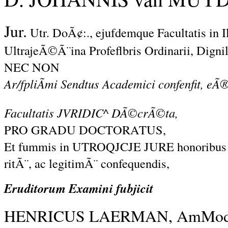
Jur.
Utr. DoÃ¢:., ejufdemque Facultatis in I
UltrajeÃ©Ã¨ina Profeflbris Ordinarii, Digni
NEC NON
Ar/fpliÃmi Sendtus Academici confenfit, eÃ
Facultatis JVRIDIC^ DÃ©crÃ©ta,
PRO GRADU DOCTORATUS,
Et fummis in UTROQJCJE JURE honoribus a
ritÃ¨, ac legitimÃ¨ confequendis,
Eruditorum Examini fubjicit
HENRICUS LAERMAN, AmModa