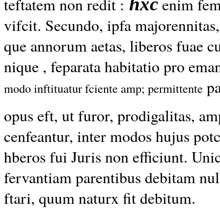
hxc
teftatem non redit :
enim feme
vifcit. Secundo, ipfa majorennitas,
que annorum aetas, liberos fuae c
nique , feparata habitatio pro ema
pa
modo inftituatur fciente amp; permittente
opus eft, ut furor, prodigalitas, am
cenfeantur, inter modos hujus pot
hberos fui Juris non efficiunt. U
fervantiam parentibus debitam null
ftari, quum naturx fit debitum.