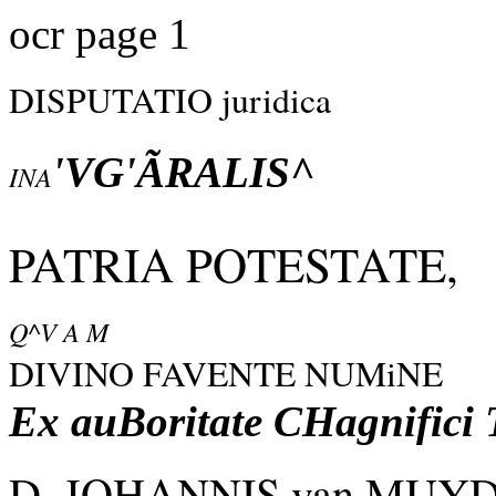
ocr page 1
DISPUTATIO juridica
'VG'ÃRALIS^
INA
PATRIA POTESTATE,
Q^V A M
DIVINO FAVENTE NUMiNE
Ex auBoritate CHagnifici T
D. JOHANNIS van MUY