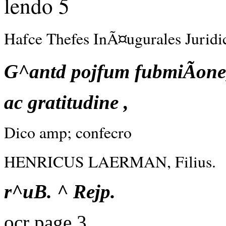
lendo 5
Hafce Thefes InÃ¤ugurales Juridic
G^antd pojfum fubmiÃone
ac gratitudine ,
Dico amp; confecro
HENRICUS LAERMAN, Filius.
r^uB. ^ Rejp.
ocr page 3