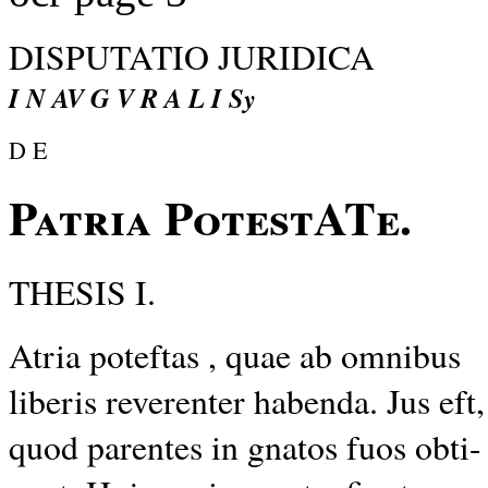
DISPUTATIO JURIDICA
I N AV G V R A L I Sy
D E
Patria PotestATe.
THESIS I.
Atria poteftas , quae ab omnibus
liberis reverenter habenda. Jus eft,
quod parentes in gnatos fuos obti-