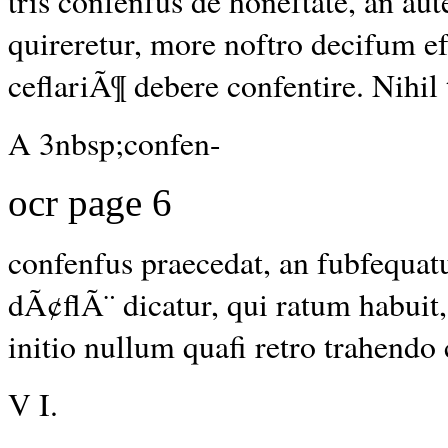
tris confenfus de honeftate, an aut
quireretur, more noftro decifum e
ceflariÃ¶ debere confentire. Nihil
A 3nbsp;confen-
ocr page 6
confenfus praecedat, an fubfequat
dÃ¢flÃ¨ dicatur, qui ratum habuit,
initio nullum quafi retro trahendo
V I.