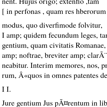
nent. Hujus origo; extenfio ,tam
[ in perfonas , quam res hberorum
modus, quo diverfimode folvitur,
I amp; quidem fecundum leges, t
gentium, quam civitatis Romanae,
amp; noftrae, breviter amp; clarÃ¨
neabitur. Interim memores, nos, pr
rum, Â«quos in omnes patentes deb
I I.
Jure gentium Jus pÃ¤rentum in li