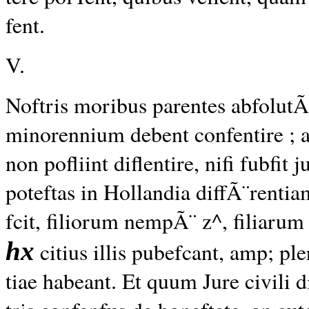
fent.
V.
Noftris moribus parentes abfolutÃ
minorennium debent confentire ; a
non pofliint diflentire, nifi fubfit
poteftas in Hollandia diffÃ¨rentia
fcit, filiorum nempÃ¨ z^, filiaru
hx
citius illis pubefcant, amp; p
tiae habeant. Et quum Jure civili d