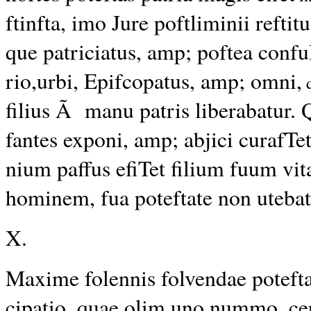
ftinfta, imo Jure poftliminii refti
que patriciatus, amp; poftea conful
rio,urbi, Epifcopatus, amp; omni,
filius Ã manu patris liberabatur. Q
fantes exponi, amp; abjici curafTet 
nium paffus efiTet filium fuum vita
hominem, fua poteftate non utebat
X.
Maxime folennis folvendae poteft
cipatio, quae olim uno nummo, cert