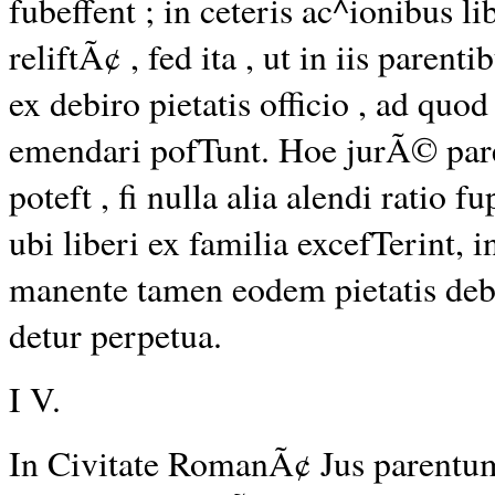
fubeffent ; in ceteris
ac
^ionibus li
reliftÃ¢ , fed ita , ut in iis parent
ex debiro pietatis officio , ad quod ,
emendari pofTunt. Hoe jurÃ© pare
poteft , fi nulla alia alendi ratio 
ubi liberi ex familia excefTerint, i
manente tamen eodem pietatis debi
detur perpetua.
I V.
In Civitate RomanÃ¢ Jus parentum 