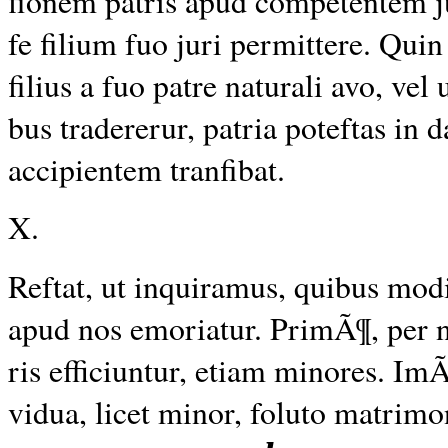
fionem patris apud competentem j
fe filium fuo juri permittere. Qu
filius a fuo patre naturali avo, vel
bus tradererur, patria poteftas in
accipientem tranfibat.
X.
Reftat,
ut inquiramus, quibus mod
apud nos
emoriatur. PrimÃ¶, per nu
ris efficiuntur, etiam minores. ImÃ
vidua, licet minor, foluto matrimo