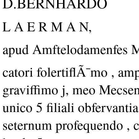
D.BERNHARDO
L A E R M A N,
apud Amftelodamenfes M
catori folertiflÃ¯mo , am
graviffimo j, meo Mecsen
unico 5 filiali obfervantia
seternum profequendo , 