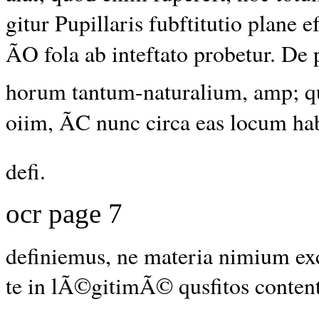
gitur Pupillaris fubftitutio plane ef
ÃO fola ab inteftato probetur. De 
horum tantum-naturalium, amp; qu
oiim, ÃC nunc circa eas locum hab
defi.
ocr page 7
definiemus,
ne materia nimium exc
te in lÃ©gitimÃ© qusfitos content