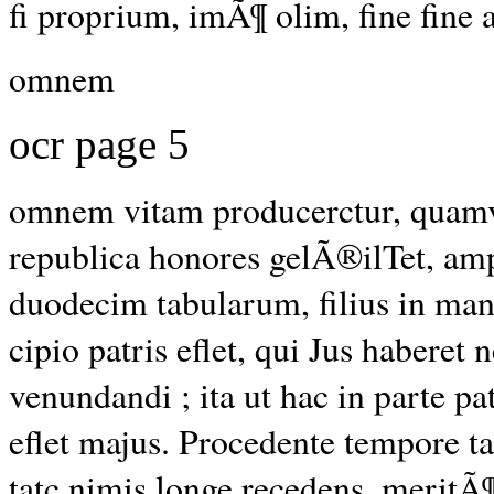
fi proprium, imÃ¶ olim, fine fine
omnem
ocr page 5
omnem vitam producerctur, quamv
republica
honores gelÃ®ilTet, amp
duodecim tabularum, filius in man
cipio patris eflet, qui Jus haberet 
venundandi
; ita ut hac in parte 
eflet majus. Procedente tempore ta
tatc nimis longe recedens, meritÃ¶