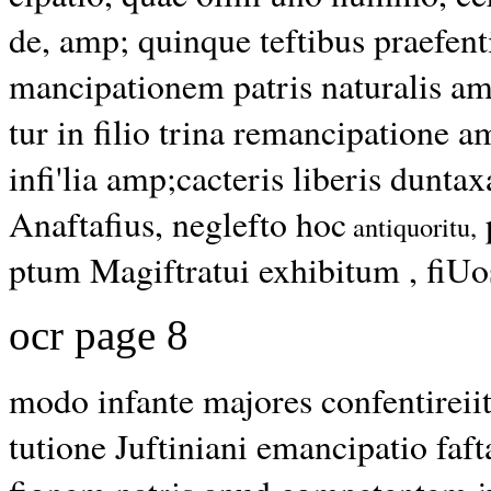
de, amp; quinque teftibus praefent
mancipationem patris naturalis a
tur in filio trina remancipatione
infi'lia amp;cacteris liberis dunt
Anaftafius, neglefto hoc
antiquoritu,
ptum Magiftratui exhibitum , fiUos
ocr page 8
modo infante majores confentireii
tutione Juftiniani emancipatio faft