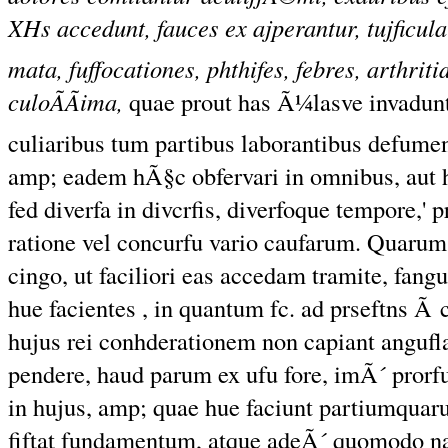
XHs accedunt, fauces ex ajperantur, tujficul
mata, fuffocationes, phthifes, febres, arthrit
culoÃÃima,
quae prout has Ã¼lasve invadunt p
culiaribus tum partibus laborantibus defum
amp; eadem hÃ§c obfervari in omnibus, aut ha
fed diverfa in divcrfis, diverfoque tempore,' p
ratione vel concurfu vario caufarum. Quarum
cingo, ut faciliori eas accedam tramite, fang
hue facientes , in quantum fc. ad prseftns Ã 
hujus rei conhderationem non capiant angufla
pendere, haud parum ex ufu fore, imÃ´ prorf
in hujus, amp; quae hue faciunt partiumquar
fiftat fundamentum, atque adeÃ´ quomodo nat