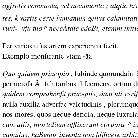
agjrotis commoda, vel nocumenta ; atqtie hÃ
tes, k variis certe humanum genus calamitatib
runt-, ufu filo ^ neceÃtate edoBi, etenim init
Per varios ufus artem experientia fecit,
Exemplo monftrante viam -ââ
Quo quidem principio
, fubinde quorundain fa
perniciofa Ã falutaribus difcernens, ortum d
quidem comprahenfit praceptis, dum uti veri
nulla auxilia adverfae valetudinis , plerumqu
nos mores, quos neque defidia, neque luxuria 
cum aliis, mortalium afflixerunt corpora, ^ i
cumulus, haBenus inventa non fiifficere arbi