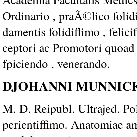
Ordinario , praÃ©lico folidi
damentis folidiflimo , feli
ceptori ac Promotori quoad
fpiciendo , venerando.
DJOHANNI MUNNICK
M. D. Reipubl. Ultrajed. Pol
perientiffimo. Anatomiae a