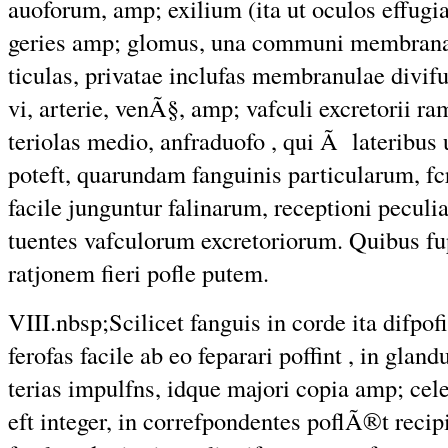
auoforum, amp; exilium (ita ut oculos effugia
geries amp; glomus, una communi membrana c
ticulas, privatae inclufas membranulae divifu
vi, arterie, venÃ§, amp; vafculi excretorii ra
teriolas medio, anfraduofo , qui Ã lateribus
poteft, quarundam fanguinis particularum, f
facile junguntur falinarum, receptioni peculiar
tuentes vafculorum excretoriorum. Quibus fup
ratjonem fieri pofle putem.
VIII.nbsp;Scilicet fanguis in corde ita difpofi
ferofas facile ab eo feparari poffint , in gla
terias impulfns, idque majori copia amp; cele
eft integer, in correfpondentes poflÃ®t recip