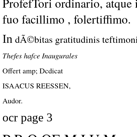
ProfefTori ordinario, atque 
fuo facillimo , folertiffimo.
In
dÃ©bitas gratitudinis teftimo
Thefes hafce Inaugurales
Offert amp; Dcdicat
ISAACUS REESSEN,
Audor.
ocr page 3