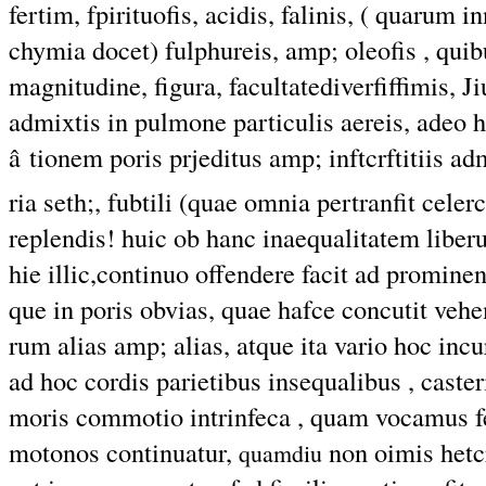
fertim, fpirituofis, acidis, falinis, ( quarum
chymia docet) fulphureis, amp; oleofis , quibu
magnitudine, figura, facultatediverfiffimis,
admixtis in pulmone particulis aereis, adeo 
â tionem poris prjeditus amp; inftcrftitiis 
ria seth;, fubtili (quae omnia pertranfit ce
replendis! huic ob hanc inaequalitatem liber
hie illic,continuo offendere facit ad prominen
que in poris obvias, quae hafce concutit veh
rum alias amp; alias, atque ita vario hoc incu
ad hoc cordis parietibus insequalibus , caster
moris commotio intrinfeca , quam vocamus f
motonos continuatur,
non oimis hetc
quamdiu