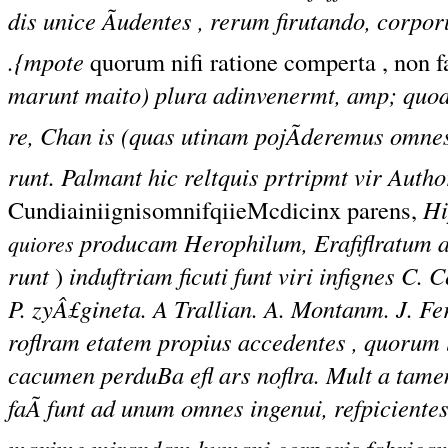
dis unice Ãudentes , rerum firutando, corpo
.{mpote
quorum nifi ratione comperta , non f
marunt maito) plura adinvenermt, amp; quod
re, Chan is (quas utinam pojÃderemus omne
runt. Palmant hic reltquis prtripmt vir Auth
CundiainiignisomnifqiieMcdicinx parens,
Hi
producam Herophilum, Erafiflratum am
quiores
runt
)
induftriam ficuti funt viri infignes C. 
P. zyÂ£gineta. A Trallian. A. Montanm. J. Fe
roflram etatem propius accedentes , quorum
cacumen perduBa efl ars noflra. Mult a tamen
faÃ funt ad unum omnes ingenui, refpiciente