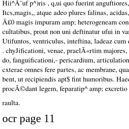
Hii^Ã¯uf p^)ris , q,ui quo fuerint anguftiore
Itcs,magis,, atque adeo plures falinas, acidas,
Â£0 magis impuram amp; heterogeneam conc
cultatibus, prout non uni deftinatur ufui in va
Utifuntos, ventriculus, inteftina, ladeaz cum
. chyJificationi, venae, praelÃ«rtim majores,
do, fanguificationi,- pericardium, articulatio
cxterae omnes fere partes, ac membrane, qu
bent, ut recipiendis apt$ fint humoribus. Hae
procÃ©dant legem, feparatip^ amp; excretio 
raulta.
ocr page 11