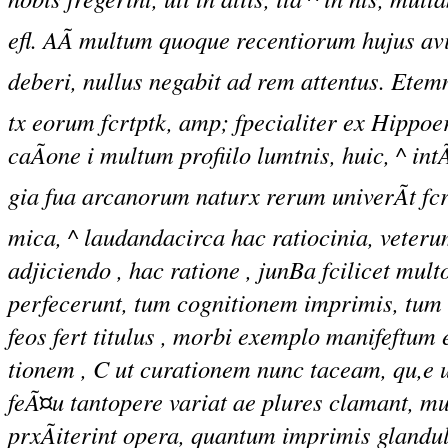
efl. AÃ multum quoque recentiorum hujus avi
deberi, nullus negabit ad rem attentus. Etem
tx eorum fcrtptk, amp; fpecialiter ex Hippo
caÃone i multum profiilo lumtnis, huic, ^ in
gia fua arcanorum naturx rerum univerÃt fcr
mica, ^ laudandacirca hac ratiocinia, veterum
adjiciendo , hac ratione , junBa fcilicet mu
perfecerunt, tum cognitionem imprimis, tum
feos fert titulus , morbi exemplo manifeftum
tionem , C ut curationem nunc taceam, qu,e uti
feÃ¤u tantopere variat ae plures clamant, mu
prxÃiterint opera, quantum imprimis glandul