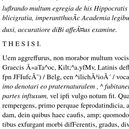
luflrando multum egregia de his Hippocratis ^
blicigratia, imperantthusÃc Academia legibu
duxi, accuratiore diBi affeÃ¤us examine.
T H E S I S I.
Uem aggreffurus, non morabor multum voci
Graecis Â«aTa^oc, Kilt;^a.yfMv, Latinis de
fpn JFIufcÃ¯) / Belg, een ^ilichÃ¹ioÃ´ / vocar
imo denotari eo praternaturalem , ^ fubitan
partes inftuxum,
vel ipfi vulgo notum fit. Qu
rempergens, primo perquae feprodatindicia, 
dam, dein quibus haec caufis, amp; quomodo
tibus exfurgant morbi difFerentis, gradus, di