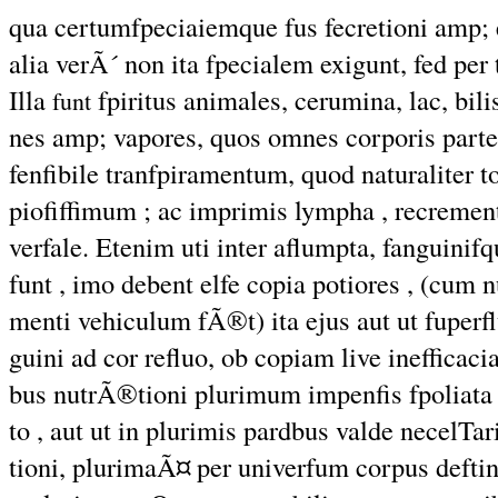
qua certumfpeciaiemque fus fecretioni amp; e
alia verÃ´ non ita fpecialem exigunt, fed per
Illa
fpiritus animales, cerumina, lac, bili
funt
nes amp; vapores, quos omnes corporis parte
fenfibile tranfpiramentum, quod naturaliter to
piofiffimum ; ac imprimis lympha , recreme
verfale. Etenim uti inter aflumpta, fanguinif
funt , imo debent elfe copia potiores , (cum 
menti vehiculum fÃ®t) ita ejus aut ut fuperf
guini ad cor refluo, ob copiam live inefficacia
bus nutrÃ®tioni plurimum impenfis fpoliata
to , aut ut in plurimis pardbus valde necelTar
tioni, plurimaÃ¤ per univerfum corpus defti