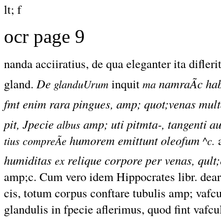
lt; f
ocr page 9
nanda acciiratius, de qua eleganter ita diflerit
gland.
De
inquit
namraÃc habe
glanduUrum
ma
fmt enim rara pingues, amp; quot;venas multa
pit, Jpecie
amp; uti pitmta-, tangenti au
albus
humorem emittunt oleofum
a
tius compreÃe
^c.
humiditas
relique corpore per venas, qult;
ex
amp;c. Cum
vero
idem Hippocrates libr. deart
cis, totum corpus conftare tubulis amp; vafcu
glandulis in fpecie aflerimus, quod fint vaf