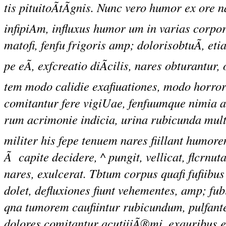
tis pituitoÃtÃgnis. Nunc vero humor ex ore nar
infipiAm, influxus humor um in varias corpor
matofi,
fenfu
frigoris amp; dolorisobtuÃ, etia
pe eÃ, exfcreatio diÃcilis, nares obturantur
tem modo calidie exafiuationes, modo horror 
comitantur fere vigiUae, fenfuumque nimia a
rum acrimonie indicia, urina rubicunda multis
militer his fepe tenuem nares fiillant humor
Ã capite decidere, ^ pungit, vellicat, flcrnu
nares, exulcerat. Tbtum corpus quafi fufii
dolet, defluxiones fiunt vehementes, amp; fub
qna tumorem caufiintur rubicundum, pulfant
dolores comitantur acutijjÃ®mi, exauribus ef