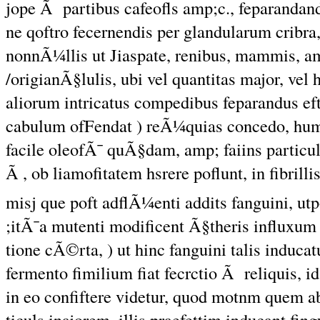
jope Ã partibus cafeofls amp;c., feparandan
ne qoftro fecernendis per glandularum crib
nonnÃ¼llis ut Jiaspate, renibus, mammis, amp
/origianÃ§lulis, ubi vel quantitas major, v
aliorum intricatus compedibus feparandus eft
cabulum ofFendat ) reÃ¼quias concedo, humor
facile oleofÃ¯ quÃ§dam, amp; faiins particule,
Ã , ob liamofitatem hsrere poflunt, in fibril
misj que poft adflÃ¼enti addits fanguini, utp
;itÃ¯a mutenti modificent Ã§theris influxum
tione cÃ©rta, ) ut hinc fanguini talis induca
fermento fimilium fiat fecrctio Ã reliquis, id
in eo confiftere videtur, quod motnm quem ab
ticuls inajorem, illis praefettim inducant fin