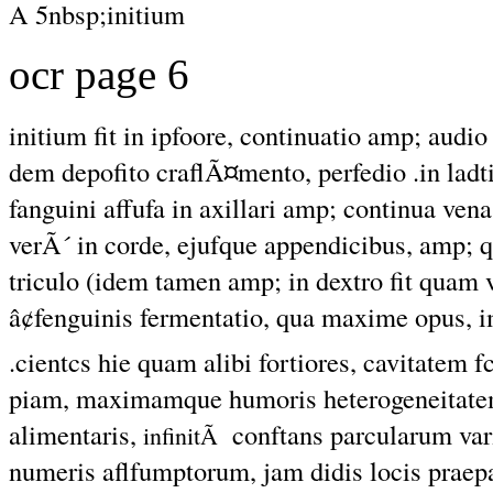
A 5nbsp;initium
ocr page 6
initium fit in ipfoore, continuatio amp; audio 
dem depofito craflÃ¤mento, perfedio .in lad
fanguini affufa in axillari amp; continua ve
verÃ´ in corde, ejufque appendicibus, amp; q
triculo (idem tamen amp; in dextro fit quam v
â¢fenguinis fermentatio, qua maxime opus, im
.cientcs hie quam alibi fortiores, cavitatem f
piam, maximamque humoris heterogeneitat
alimentaris,
conftans parcularum vari
infinitÃ
numeris aflfumptorum, jam didis locis praepa