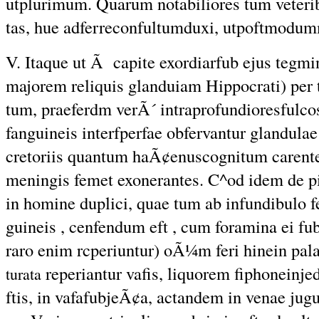
utplurimum. Quarum notabiliores tum veteri
tas, hue adferreconfultumduxi, utpoftmodu
V. Itaque ut Ã capite exordiarfub ejus tegmi
majorem reliquis glanduiam Hippocrati) per 
tum, praeferdm verÃ´ intraprofundioresfulcos
fanguineis interfperfae obfervantur glandula
cretoriis quantum haÃ¢enuscognitum carentes
meningis femet exonerantes. C^od idem de p
in homine duplici, quae tum ab infundibulo fer
guineis , cenfendum eft , cum foramina ei fub
raro enim rcperiuntur) oÃ¼m feri hinein pal
reperiantur vafis, liquorem fiphoneinj
turata
ftis, in vafafubjeÃ¢a, actandem in venae ju