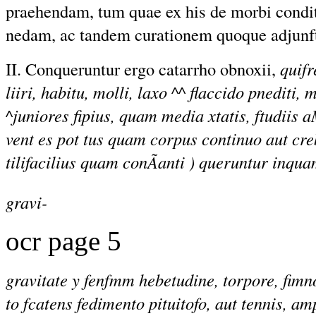
praehendam, tum quae ex his de morbi condi
nedam, ac tandem curationem quoque adjunf
II. Conqueruntur ergo catarrho obnoxii,
quifr
liiri, habitu, molli, laxo ^^ flaccido pnediti,
^juniores fipius, quam media xtatis, ftudiis 
vent es pot tus quam corpus continuo aut creb
tilifacilius quam conÃanti ) queruntur inqua
gravi-
ocr page 5
gravitate y fenfmm hebetudine, torpore, fimno
to fcatens fedimento pituitofo, aut tennis, am