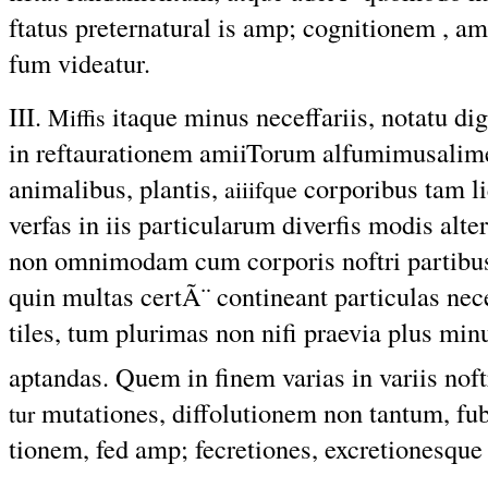
ftatus preternatural is amp; cognitionem , 
fum videatur.
III.
itaque minus neceffariis, notatu d
Miffis
in reftaurationem amiiTorum alfumimusalime
animalibus, plantis,
corporibus tam liq
aiiifque
verfas in iis particularum diverfis modis alt
non omnimodam cum corporis noftri partibus
quin multas certÃ¨ contineant particulas nece
tiles, tum plurimas non nifi praevia plus min
aptandas. Quem in finem varias in variis noft
mutationes, diffolutionem non tantum, fu
tur
tionem, fed amp; fecretiones, excretionesq