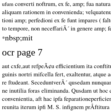
converti noftrum, ex fe, amp; fua natura 
ufum
aliquam rationem in eonvenienda; velquatenu
tioni amp; perfedioni ex fe funt impares ( fa
to tempore, non neceffariÃ´ in genere amp; f
nbsp;mit
*
ocr page 7
aut cxfe,aut refpeÃ¢u efficientium ita confti
guinis nortri mifcella fert, exaltentur, atque 
re ftudeant. SeceduntverÃ´ qusedam nunquam
ne inutilia foras eliminanda. Qusdam ut hoc
convenientia, aft hac ipfa feparationeperficie
reunita iterum ipfi M. S. infignem prÅftitura