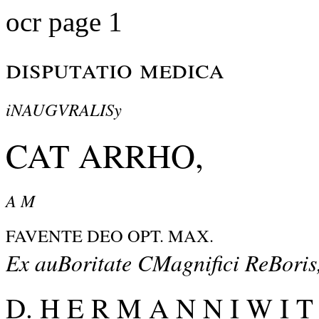
ocr page 1
disputatio medica
iNAUGVRALISy
CAT ARRHO,
A M
FAVENTE DEO OPT. MAX.
Ex auBoritate CMagnifici ReBoris
D. H E R M A N N I W I T 