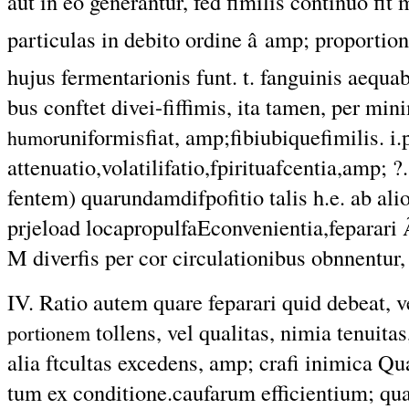
aut in eo generantur, fed fimilis continuo fit
particulas in debito ordine â amp; proporti
hujus fermentarionis funt. t. fanguinis aequabi
bus conftet divei-fiffimis, ita tamen, per min
uniformisfiat, amp;fibiubiquefimilis. i.
humor
attenuatio,volatilifatio,fpirituafcentia,amp; ?.
fentem) quarundamdifpofitio talis h.e. ab ali
prjeload locapropulfaEconvenientia,feparari 
M diverfis per cor circulationibus obnnentur, in
IV. Ratio autem quare feparari quid debeat, ve
tollens, vel qualitas, nimia tenuitas, 
portionem
alia ftcultas excedens, amp; crafi inimica Qu
tum ex conditione.caufarum efficientium; qu