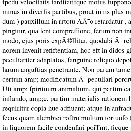
fpedu velocitatis tarditatifque motus fuppono
minus in diverfis partibus, prout in iis plus
dum ) pauxillum in rrtotu AÃ¯o retardatur 
pingitur, qua leni compreffione, ferum non
modo, ejus poris expÃ©llitur, quodubi Ã reli
norem invenit refiftentiam, hoc eft in didos g
peculiariter adaptatos, fanguine reliquo depo
larum anguftias penetrante. Non parum tamen
certum amp; modificatum Ã peculiari poror
Uti
amp; fpirituum animalium, qui partim cau
inflando, amp;c. partim materialis
rationem
h
requiritur copia hue adfluant; atque in anfrad
fecus quam alembici roftro multum tortuofo (
in liquorem facile condenfari poiTmt, ficque