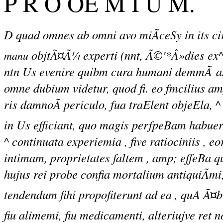
P R O OE M I U M.
D quad omnes ab omni avo miÃceSy in its ci
objtÃ¤Ã¼ experti (nnt, Ã©'*Â»dies ex^
manu
ntn Us evenire quibm cura humani demmÃ aÃ¯
omne dubium videtur, quod fi. eo fmcilius a
ris damnoÃ periculo, fua traElent objeEla, ^
in Us efficiant, quo magis perfpeBam habueri
^ continuata experiemia , five ratiociniis , 
intimam, proprietates faltem , amp; effeBa q
hujus rei probe confia mortalium antiquiÃmi,
tendendum fihi propofiterunt ad ea , quA Ã¤b n
fiu alimemi, fiu medicamenti, alteriujve ret n