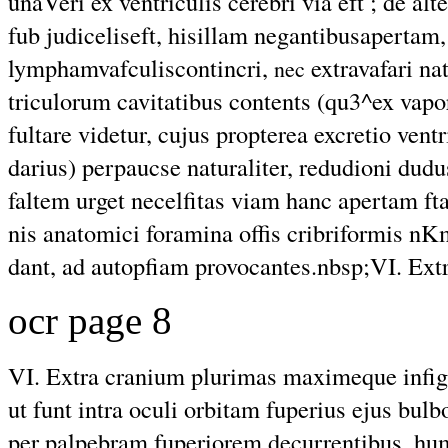
unaVeri ex ventriculis cerebri via eft ; de a
fub judiceliseft, hisillam negantibusapertam
lymphamvafculiscontincri,
extravafari na
nec
triculorum cavitatibus contents (qu3^ex vapor
fultare videtur, cujus propterea excretio vent
darius) perpaucse naturaliter, redudioni dudus i
faltem urget necelfitas viam hanc apertam fta
nis anatomici foramina offis cribriformis nK
dant, ad autopfiam provocantes.nbsp;VI. Ext
ocr page 8
VI. Extra cranium plurimas maximeque infign
ut funt intra oculi orbitam fuperius ejus bulb
per palpebram fuperiorem decurrentibus, hu