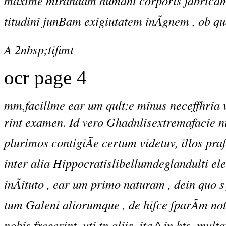
maxime mirandam humani corporis fabricam 
titudini junBam exigiutatem inÃgnem , ob qu
A 2nbsp;tifimt
ocr page 4
mm,facillme ear um qult;e minus neceffhria vi
rint examen. Id vero Ghadnlisextremafacie nih
plurimos contigiÃe certum videtuv, illos pra
inter alia Hippocratislibellumdeglandulti el
inÃituto , ear um primo naturam , dein quo s
tum Galeni aliorumque , de hifce fparÃm not
nobis fregerint, uti tn aliis, ita ^ in hts, mul