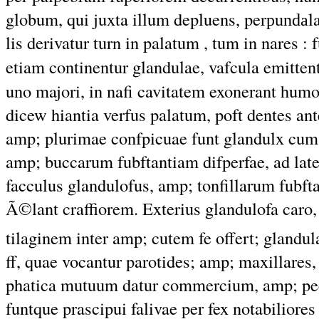
globum, qui juxta illum depluens, per
l
punda
lis derivatur turn in palatum , tum in nares 
etiam continentur glandulae, vafcula emitten
uno majori, in nafi cavitatem exonerant humo
dicew hiantia verfus palatum, poft dentes an
amp; plurimae confpicuae funt glandulx cum 
amp; buccarum fubftantiam difperfae, ad late
facculus glandulofus, amp; tonfillarum fubft
Ã©lant craffiorem. Exterius glandulofa caro,
tilaginem inter amp; cutem fe offert; glandul
ff, quae vocantur parotides; amp; maxillares, 
phatica mutuum datur commercium, amp; pecu
funtque prascipui falivae per fex notabiliores