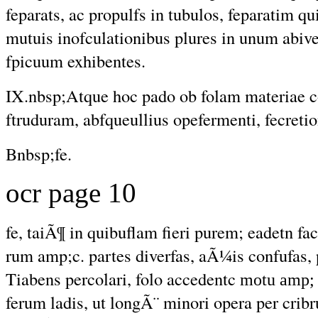
feparats, ac propulfs in tubulos, feparatim q
mutuis inofculationibus plures in unum abiv
fpicuum exhibentes.
IX.nbsp;Atque hoc pado ob folam materiae 
ftruduram, abfqueullius opefermenti, fecretio
Bnbsp;fe.
ocr page 10
fe, taiÃ¶ in quibuflam fieri purem; eadetn fa
rum amp;c. partes diverfas, aÃ¼is confufas, 
Tiabens percolari, folo accedentc
motu amp;
ferum ladis, ut longÃ¨ minori opera per cribru