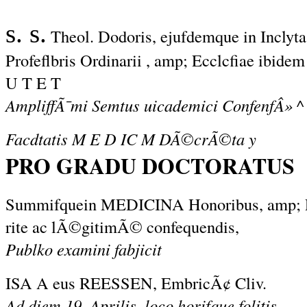
s. s.
Theol. Dodoris, ejufdemque in Inclyt
Profeflbris Ordinarii , amp; Ecclcfiae ibidem 
U T E T
AmpliffÃ¯mi Semtus uicademici ConfenfÂ» 
Facdtatis M E D IC M DÃ©crÃ©ta y
PRO GRADU DOCTORATUS
Summifquein MEDICINA Honoribus, amp; Pr
rite ac lÃ©gitimÃ© confequendis,
Publko examini fabjicit
ISA A eus REESSEN, EmbricÃ¢ Cliv.
Ad diem 19. Aprilis, loco horifque folitis.