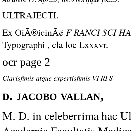
ULTRAJECTI.
F RANCI SCI H
Ex OiÃ®icinÃ¢
Typographi , cla loc Lxxxvr.
ocr page 2
Clarisfimis atque expertisfimis VI RI S
d. jacobo vallan,
M. D. in celeberrima hac U
Academia Facultatis Medics