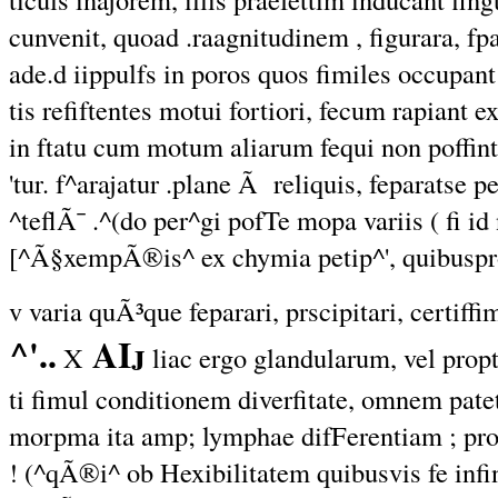
cunvenit, quoad .raagnitudinem , figurara, fp
ade.d iippulfs in poros quos fimiles occupant 
tis refiftentes motui fortiori, fecum rapiant 
in ftatu cum motum aliarum fequi non poffint
'tur. f^arajatur .plane Ã reliquis, feparatse 
^teflÃ¯ .^(do per^gi pofTe mopa variis ( fi id
[^Ã§xempÃ®is^ ex chymia petip^', quibuspro
v varia quÃ³que feparari, prscipitari, certiffi
^'..
AIj
X
liac ergo glandularum, vel prop
ti fimul conditionem diverfitate, omnem pate
morpma ita amp; lymphae difFerentiam ; pro
! (^qÃ®i^ ob Hexibilitatem quibusvis fe infi