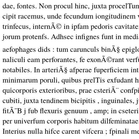
dae, fontes. Non procul hinc, juxta procelTu
cipit racemus, unde fecundum iongitudinem va
trinfecus, internÃ© in ipfam pedoris cavitat
jorum protenfs. Adhsec infignes funt in medi
aefophages dids : tum carunculs binÃ§ epigl
naliculi eam perforantes, fe exonÃ©rant verf
notabiles. In arteriÃ§ afperae fuperficiem i
minimarum poruli, quibus prelTis exfudant hu
corporis exterioribus, prae csteriÃ¨ confpi
qui
cubiti, juxta tendinem bicipitis , inguinales,
fitÃ¯B j fub flexuris genuum , amp; in csete
per univerfum corporis habitum dilfeminatae,
Interius nulla hifce carent vifcera ; fpinal