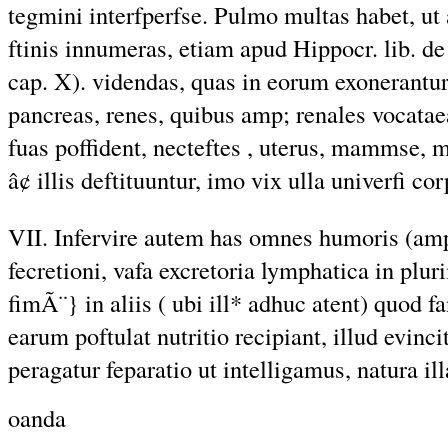
tegmini interfperfse. Pulmo multas habet, ut 
ftinis innumeras, etiam apud Hippocr. lib. de 
cap. X). videndas, quas in eorum exonerantur
pancreas, renes, quibus amp; renales vocat
fuas poffident, necteftes , uterus, mammse
â¢ illis deftituuntur, imo vix ulla univerfi co
VII. Infervire autem has omnes humoris (am
fecretioni, vafa excretoria lymphatica in plur
fimÃ¨} in aliis ( ubi ill* adhuc atent) quod
earum poftulat nutritio recipiant, illud evin
peragatur feparatio ut intelligamus, natura i
oanda