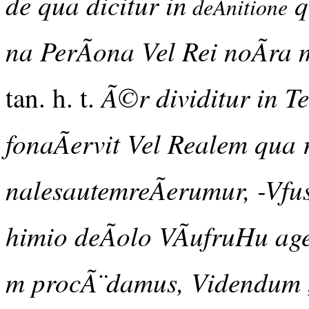
de qua dicitur in
q
deÃnitione
na PerÃona Vel Rei noÃra m
Ã©r dividitur in Te
tan. h. t.
fonaÃervit Vel Realem qua r
nalesautemreÃerumur, -Vfu
himio deÃolo VÃufruHu age
m procÃ¨damus, Videndum , 