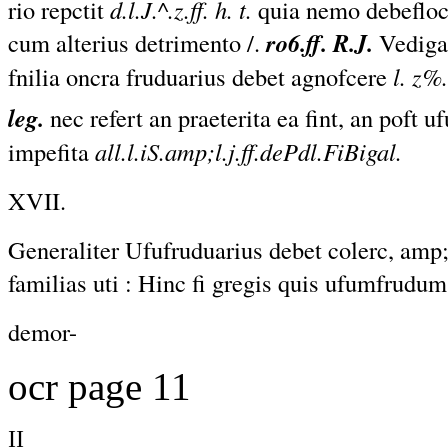
rio repctit
d.l.J.^.z.ff. h. t.
quia nemo debeflocu
cum alterius detrimento /.
ro6.ff. R.J.
Vedigal
fnilia oncra fruduarius debet agnofcere
l. z%.
leg.
nec refert an praeterita ea fint, an poft
impefita
all.l.iS.amp;l.j.ff.dePdl.FiBigal.
XVII.
Generaliter
Ufufruduarius
debet colerc, amp;
familias uti :
Hinc
fi gregis quis ufumfrudum
demor-
ocr page 11
II