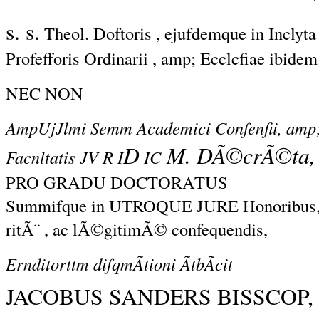
s. s.
Theol. Doftoris , ejufdemque in Incly
Profefforis Ordinarii , amp; Ecclcfiae ibidem 
NEC NON
AmpUjJlmi Semm Academici Confenfii, amp
D
M. DÃ©crÃ©ta,
Facnltatis JV R I
IC
PRO GRADU DOCTORATUS
Summifque in UTROQUE JURE Honoribus, 
ritÃ¨ , ac lÃ©gitimÃ© confequendis,
Ernditorttm difqmÃtioni ÃtbÃcit
JACOBUS SANDERS BISSCOP, M