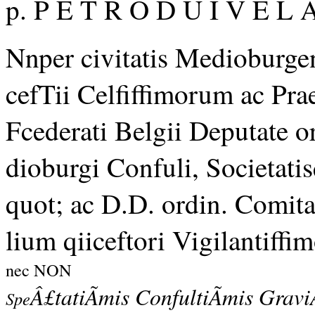
p. P E T R O D U I V E L 
Nnper civitatis Medioburgen
cefTii Celfiffimorum ac Pra
Fcederati Belgii Deputate o
dioburgi Confuli, Societatis
quot; ac D.D. ordin. Comita
lium qiiceftori Vigilantiffi
nec NON
Â£tatiÃmis ConfultiÃmis Gravi
Spe