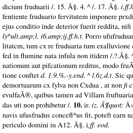
dicium fruduarii /.
15. Â§. 4.
^
/. 17. Â§.
i.ff.h
fentiente fruduario fervitutem imponere prxd
ejus conditio inde deterior fuerit reddita, nifi
ly^ult.amp;l. i6.amp;ij.ff.h.t.
Porro ufufrudua
litatcm, tum cx re fruduaria tum exalluvione e
fed in flumine nata infula non itidem /.?.Â§.
^
nationum aut pifcationum reditus, modo fru
tione conftet
d. 1.9.%.-y.end. ^ l.6z.d.t.
Sic q
demortuarum cx fylva non Cxdua , at non
fi
c
evulfaÃ®, quibus tamen ad Villam fruftuaria
10.
das uti non prohibetur /.
ir.
iz. Ã¶quot;
Â»
navis ufusfrudus concefl^us fit, poteft earn 
periculo domini in A12. Â§. i
,ff. eod.