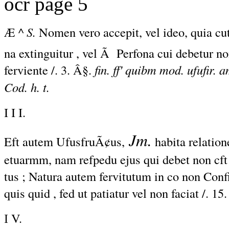
ocr page 5
Æ
^ S.
Nomen vero accepit, vel ideo, quia cut
na extinguitur , vel
Ã
Perfona cui debetur n
ferviente /. 3. Â§.
fin. ff' quibm mod. ufufir. a
Cod. h. t.
I I I.
Jm.
Eft autem UfusfruÃ¢us,
habita relation
etuarmm, nam refpedu ejus qui debet non cft j
tus ; Natura autem fervitutum in co non Confif
quis quid , fed ut patiatur vel non faciat /. 15. 
V.
I