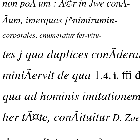
non poÃ um : Ã©r in Jwe conÃ-
Ãum, imerquas {^nimirumin-
corporales, enumeratur fer-vitu-
tes j qua duplices conÃde
miniÃervit de qua
1.
ffi 
4. i.
qua ad hominis imitationem
her tÃ¤te, conÃituitur
D. Zoe