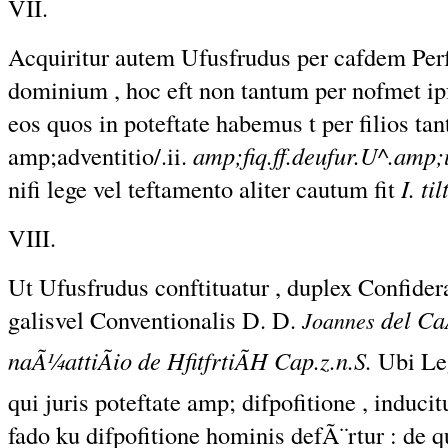
VII.
Acquiritur autem Ufusfrudus per cafdem Per
dominium , hoc eft non tantum per nofmet ip
eos quos in poteftate habemus t per filios ta
amp;adventitio/.ii.
amp;fiq.ff.deufur.U^.amp;u
nifi lege vel teftamento aliter cautum fit
I. til
VIII.
Ut Ufusfrudus conftituatur , duplex Confider
galisvel Conventionalis D. D.
del Ca
Joannes
naÃ¼attiÃio de HfitfrtiÃH Cap.z.n.S.
Ubi Lega
qui juris poteftate amp; difpofitione , induci
fado ku difpofitione hominis defÃ¨rtur : de 