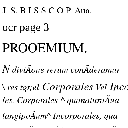
J. S. B I S S C O P. Aua.
ocr page 3
PROOEMIUM.
N
diviÃone rerum conÃderamur
Corporales
Inco
\ res tgt;el
Vel
les. Corporales-^ quanaturaÃua
tangipoÃum^ Incorporales, qua