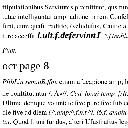
ftipulationibus Servitutes promittunt, qus t
tutae intelliguntur amp; adione in rem Confef
funt, cum quafi traditio, (veludufus, Cautio au
l.ult.f.defervimtJ
iure acceffit
.-^.fJeohl
Fubt.
ocr page 8
PftbLin rem.aB.ffpe
etiam ufucapione amp; lo
ne conftituuntur /. Â»//.
Cad. longi temp. frlt
Ultima denique voluntate five pure five fub c
die five ad diem
l.^.amp;^.f.h.t.^l. i6.f. qmbi
tat.
Quod fi uni fundus, alteri Ufusfruftus le