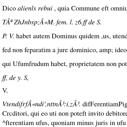
Dico
alienls rebui
, quia Commune eft omniu
TÃª ZhJnbsp;Â«M. fem. l. z6.ff de S.
P. V.
habet autem Dominus quidem ,us, utendi 
fed non feparatim a jure dominico, amp; ideo 
qui Ufumfrudum habet, proprietatem non potef
ff, de y. S,
V.
VtendifrfÂ«ndi',nttnÃ³:i,zÃ³.
difFerentiamPig
Crcditori, qui eo uti non poteft invito debitor
^fterentiam ufus, quoniam minus juris in uf