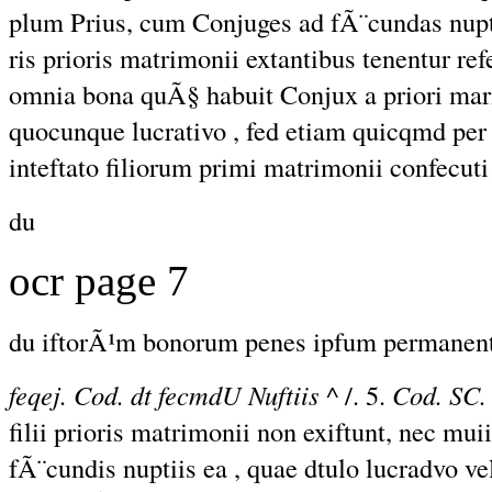
plum Prius, cum Conjuges ad fÃ¨cundas nupt
ris prioris matrimonii extantibus tenentur re
omnia bona quÃ§ habuit Conjux a priori marit
quocunque lucrativo , fed etiam quicqmd per 
inteftato filiorum primi matrimonii confecuti 
du
ocr page 7
du iftorÃ¹m bonorum penes ipfum permanen
feqej. Cod. dt fecmdU Nuftiis
^ /. 5.
Cod. SC. 
filii prioris matrimonii non exiftunt, nec muii
fÃ¨cundis nuptiis ea , quae dtulo lucradvo vel