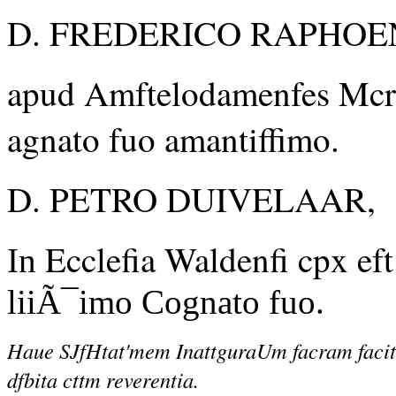
D. FREDERICO RAPHOE
apud Amftelodamenfes Mcrca
agnato fuo amantiffimo.
D. PETRO DUIVELAAR,
Ecclefia Waldenfi cpx eft
In
liiÃ¯imo Cognato fuo.
Haue SJfHtat'mem InattguraUm facram facit
dfbita cttm reverentia.