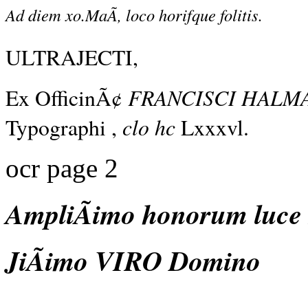
Ad diem xo.MaÃ, loco horifque folitis.
ULTRAJECTI,
FRANCISCI HALMA
Ex OfficinÃ¢
clo hc
Typographi ,
Lxxxvl.
ocr page 2
AmpliÃimo honorum luce 
JiÃimo VIRO Domino