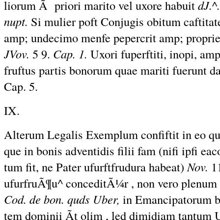
liorum Ã priori marito vel uxore habuit
dJ.^.
nupt.
Si mulier poft Conjugis obitum caftitat
amp; undecimo menfe pepercrit amp; proprie
JVov.
5 9.
Cap. 1.
Uxori fuperftiti, inopi, am
fruftus partis bonorum quae mariti fuerunt da
Cap. 5.
IX.
Alterum Legalis Exemplum confiftit in eo qu
que in bonis adventidis filii fam (nifi ipfi e
tum fit, ne Pater ufurftfrudura habeat)
Nov.
11
ufurfruÃ¶u^ conceditÃ¼r , non vero plenum
Cod. de bon.
quds
Uber,
in Emancipatorum bo
tem dominii Ãt olim , led dimidiam tantum 