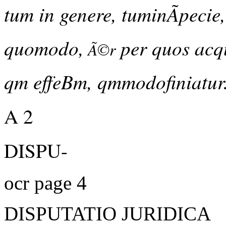
tum in genere, tuminÃpeci
quomodo,
per quos acqu
Ã©r
qm effeBm, qmmodofiniatur
A 2
DISPU-
ocr page 4
DISPUTATIO JURIDICA