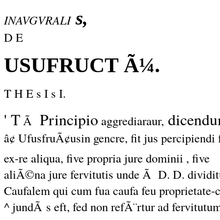
s,
INAVGVRALI
D
E
USUFRUCT Ã¼.
T H E s I s I.
' T
Principio
dicendu
Ã
aggrediaraur,
â¢ UfusfruÃ¢usin gencre, fit jus percipiendi
ex-re aliqua, five propria jure dominii , five
aliÃ©na jure fervitutis unde Ã D. D. dividit
Caufalem qui cum fua caufa feu proprietate-
^ jundÃ s eft, fed non refÃ¨rtur ad fervitutu