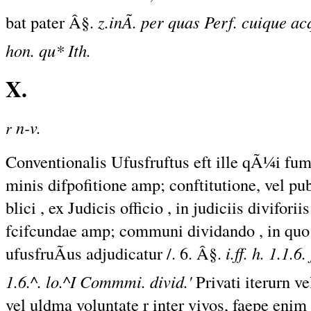
bat pater Â§.
z.inÃ. per quas Perf. cuique acq
hon. qu* Ith.
X.
n-v.
r
Conventionalis Ufusfruftus eft ille qÃ¼i fum
minis difpofitione amp; conftitutione, vel publ
blici , ex Judicis officio , in judiciis diviforii
fcifcundae amp; communi dividando , in quo u
ufusfruÃus adjudicatur /. 6. Â§.
i.ff. h. 1.1.
1.6.^. lo.^I Commmi. divid.'
Privati iterurn v
vel uldma voluntate r inter vivos, faepe enim