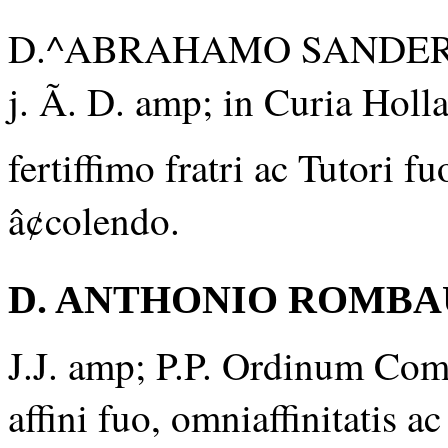
D.^ABRAHAMO SANDERS
j. Ã. D. amp; in Curia Hol
fertiffimo fratri ac Tutori 
â¢colendo.
D. ANTHONIO ROMBA
J.J. amp; P.P. Ordinum Com
affini fuo, omniaffinitatis 