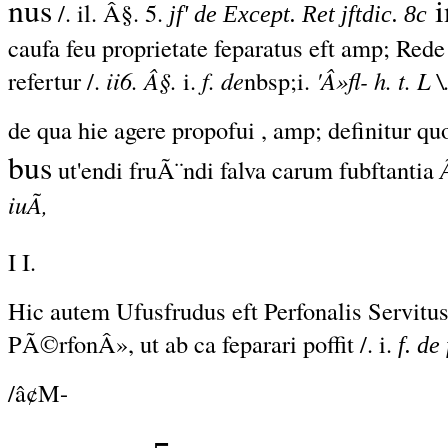
nus
i
/. il. Â§. 5.
jf' de Except. Ret jftdic. 8c
caufa feu proprietate feparatus eft amp; Red
refertur /.
ii6. Â§.
i.
f. de
nbsp;i.
'Â»fl- h. t. L \
de qua hie agere propofui , amp; definitur quo
bus
ut'endi fruÃ¨ndi falva carum fubftantia
Ã
iuÃ,
I I.
Hic autem Ufusfrudus
eft Perfonalis
Servitus
PÃ©rfonÂ», ut
ab ca feparari
poffit /. i.
f. de
/â¢M-