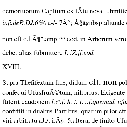
demortuorum
ex fÅtu nova fubmitt
Capitum
infi.deR.DJ.6%\
a-/- 7Â°; Â§â¢nbsp;aliunde 
non eft d.l.Ã¶^.amp;^^.eod. in Arborum ver
debet alias fubmittere
L iZ.jf.eod.
XVIII.
cft, non
Supra Thefifextain fine, didum
pol
confequi UfusfruÃ©tum, nifiprius, Exigente P
ftiterit caudonem
l.i^.f. h. t. L i.f.quemad. uf
confiftit in duabus Partibus, quarum prior ef
viri arbitratu aJ./. i.Â§.
5.
altera, de finito Ufu