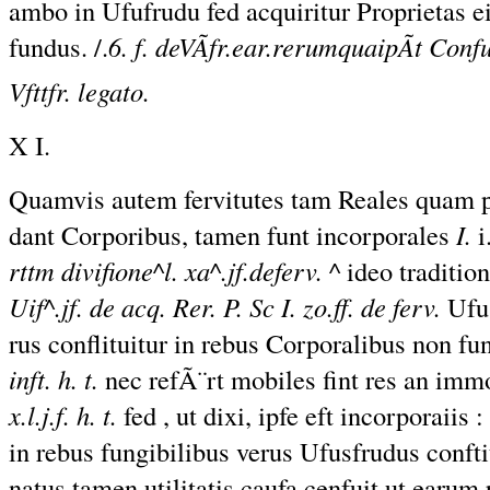
ambo in Ufufrudu fed acquiritur Proprietas ei 
fundus. /.
6. f. deVÃfr.ear.rerumquaipÃt Conf
Vfttfr. legato.
X I.
Quamvis autem fervitutes tam Reales quam 
dant Corporibus, tamen funt incorporales
I.
i
rttm divifione^l. xa^.jf.deferv. ^
ideo traditio
Uif^.jf. de acq. Rer. P. Sc I. zo.ff. de ferv.
Ufu
rus conflituitur in rebus Corporalibus non fu
inft. h. t.
nec refÃ¨rt mobiles fint res an imm
x.l.j.f. h. t.
fed , ut dixi, ipfe eft incorporaiis
:
in
rebus fungibilibus verus Ufusfrudus
confti
natus tamen utilitatis caufa cenfuit ut earum