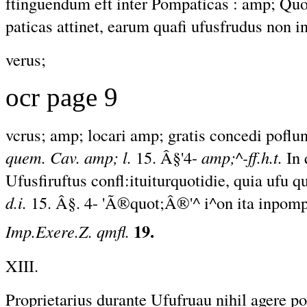
ftinguendum eft inter Pompaticas : amp; Qu
paticas attinet, earum quafi
ufusfrudus
non in
verus;
ocr page 9
vcrus; amp; locari amp; gratis concedi poflun
quem. Cav. amp; l.
15. Â§'4-
amp;^-ff.h.t.
In 
Ufusfiruftus confl:ituiturquotidie, quia ufu 
d.i.
15. Â§. 4- 'Ã®quot;Â®'^ i^on ita inpomp
19.
Imp.Exere.Z. qmfl.
XIII.
Proprietarius durante Ufufruau nihil agere pot