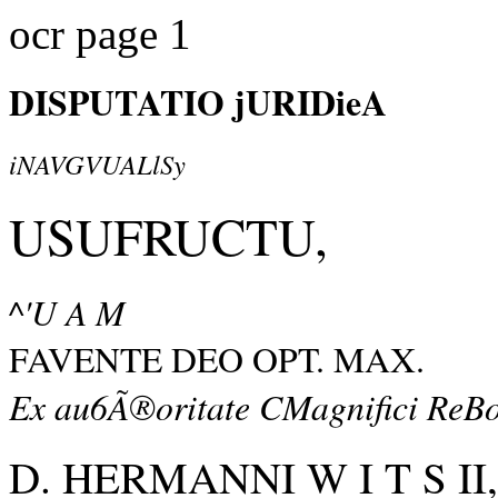
ocr page 1
DISPUTATIO jURIDieA
iNAVGVUALlSy
USUFRUCTU,
^'U A M
FAVENTE DEO OPT. MAX.
Ex au6Ã®oritate CMagnifici ReBo
D. HERMANNI W I T S II,