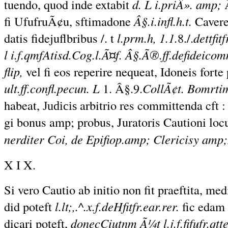
tuendo, quod inde extabit
d. L i.priÂ». amp;
fi UfufruÃ¢u, sftimadone
Â§.i.infl.h.t.
Cavere
datis fidejuflbribus /. t
l.prm.h, 1.1.
8./.
dettfit
l i.f.qmfAtisd.Cog.l.Ã¤f. Â§.Ã®.ff.defideicomm
flip,
vel fi eos reperire nequeat, Idoneis forte 
ult
.ff.confl
.pecun. L
1. Â§.9.
CollÃ¢t. Bomrti
habeat,
arbitrio res committenda cft : 
Judicis
gi bonus amp; probus, Juratoris Cautioni locus
nerditer Coi, de Epifiop.amp; Clericisy amp
X I X.
Si vero Cautio ab initio non fit praeftita, me
did poteft
l.lt;,.^.x.f.deHfitfr.ear.rer.
fic edam 
dicari poteft,
donecCiutnm Ã¼t l.j.f.fifufr.qt