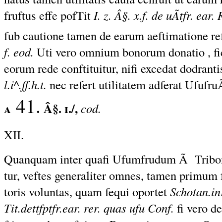
fruftus effe pofTit
I. z. Â§. x.f. de uÃtfr. ear
fub cautione tamen de earum aeftimatione ref
f. eod.
Uti vero omnium bonorum donatio , fi
eorum
rede
conftituitur, nifi excedat dodranti
l.i^.ff.h.t.
nec
refert
utilitatem
adferat Ufufru
41.
a
Â§. i./,
cod.
XII.
Quanquam inter quafi Ufumfrudum Ã Tribo
tur, veftes generaliter omnes, tamen primum 
toris voluntas, quam fequi oportet
Schotan.in
Tit.dettfptfr.ear. rer. quas ufu Conf.
fi vero de