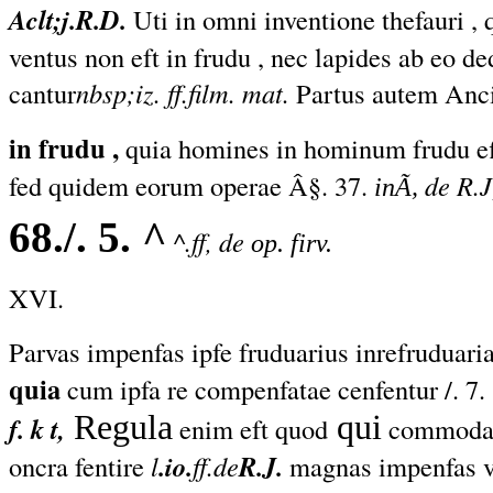
Aclt;j.R.D.
Uti in omni inventione thefauri , 
ventus non eft in frudu , nec lapides ab eo de
cantur
nbsp;iz. ff.film. mat.
Partus autem Ancil
in frudu ,
quia homines in hominum frudu efl
fed quidem eorum operae Â§. 37.
de R.J
inÃ,
68./. 5. ^
^.ff, de
op. firv.
XVI.
Parvas impenfas ipfe fruduarius inrefruduaria
quia
cum ipfa re compenfatae cenfentur /. 7.
Regula
qui
f. k t,
enim eft quod
commoda f
oncra fentire
l
.io.
ff.de
R.J.
magnas impenfas v