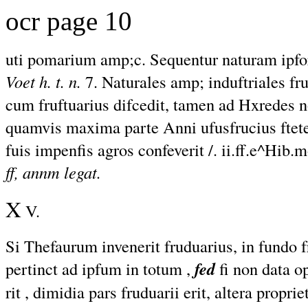
ocr page 10
uti pomarium amp;c. Sequentur naturam ipf
Voet h. t. n.
7. Naturales amp; induftriales frud
cum fruftuarius difcedit, tamen ad Hxredes n
quamvis maxima parte Anni ufusfrucius ftete
fuis impenfis agros confeverit /. ii.ff.e^Hib.m
ff, annm legat.
X
V.
Si Thefaurum invenerit fruduarius, in fundo 
pertinct ad ipfum in totum ,
fed
fi non data o
rit , dimidia pars fruduarii erit, altera propriet