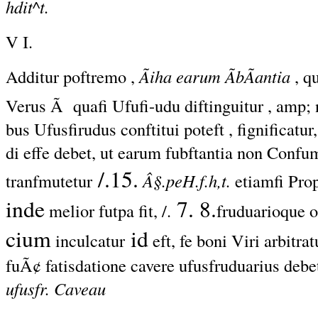
hdit^t.
V I.
Additur poftremo ,
Ãiha earum ÃbÃantia
, q
Verus Ã quafi Ufufi-udu diftinguitur , amp;
bus Ufusfirudus conftitui poteft , fignificatur
di effe debet, ut earum fubftantia non Confu
/.15.
tranfmutetur
Â§.peH.f.h,t.
etiamfi Prop
inde
7. 8.
melior futpa fit, /.
fruduarioque o
cium
id
inculcatur
eft, fe boni Viri arbitra
fuÃ¢ fatisdatione cavere ufusfruduarius debe
ufusfr. Caveau