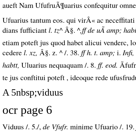
aueft Nam UfufruÃ¶uarius confequitur omnes 
Ufuarius
tantum eos.
qui
virÂ« ac neceffitati
dians fufficiant
l. tz^
Â§.
^,ff de uÃ amp; habi
etiam poteft jus quod habet alicui venderc, lo
cedere
l. xz,
Â§. z. ^ /. 38.
ff h. t. amp;
i.
Infi,
habtt,
Uluarius nequaquam /. 8.
ff. eod.
Ãfufr
te jus conftitui poteft , ideoque rede ufusfrud
A 5nbsp;viduus
ocr page 6
Viduus /. 5./,
de Vfufr.
minime Ufuario /. 19.