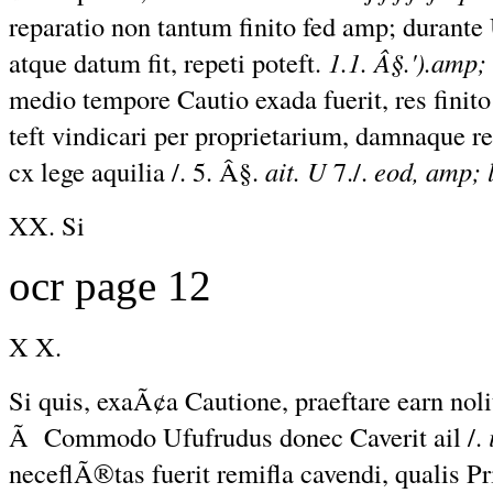
reparatio non tantum finito fed amp; durant
atque datum fit, repeti poteft.
1.1. Â§.').amp; 
medio tempore Cautio exada fuerit, res finit
teft vindicari per proprietarium, damnaque r
cx lege aquilia /. 5. Â§.
ait. U
7./.
eod, amp; l
XX. Si
ocr page 12
X X.
Si quis, exaÃ¢a Cautione, praeftare earn nolit
Ã Commodo Ufufrudus donec Caverit ail /.
i
neceflÃ®tas fuerit remifla cavendi, qualis Pr