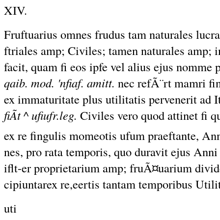
XIV.
Fruftuarius omnes frudus tam naturales lucr
ftriales amp; Civiles; tamen naturales amp; in
facit, quam fi eos ipfe vel alius ejus nomme 
qaib. mod. 'nfiaf. amitt.
nec refÃ¨rt mamri fi
ex immaturitate plus utilitatis pervenerit ad 
fiÃt ^ ufiufr.leg.
Civiles vero quod attinet fi 
ex re fingulis momeotis ufum praeftante, Ann
nes, pro rata temporis, quo duravit ejus Ann
iflt-er proprietarium amp; fruÃ¤uarium divid
cipiuntarex re,eertis tantam temporibus Util
uti