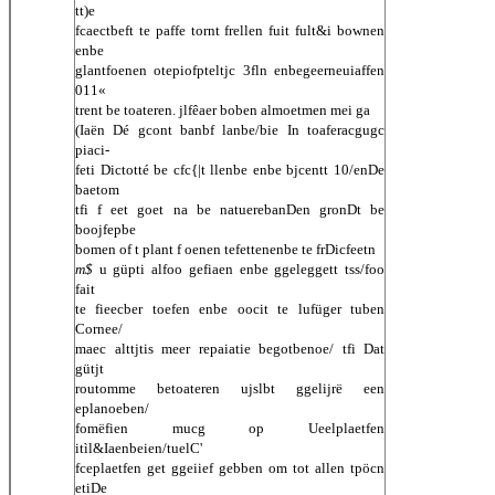
tt)e
fcaectbeft te paffe tornt frellen fuit fult&i bownen
enbe
glantfoenen otepiofpteltjc 3fln enbegeerneuiaffen
011«
trent be toateren. jlfêaer boben almoetmen mei ga
(Iaën Dé gcont banbf lanbe/bie In toaferacgugc
piaci-
feti Dictotté be cfc{|t llenbe enbe bjcentt 10/enDe
baetom
tfi f eet goet na be natuerebanDen gronDt be
boojfepbe
bomen of t plant f oenen tefettenenbe te frDicfeetn
m$
u güpti alfoo gefiaen enbe ggeleggett tss/foo
fait
te fieecber toefen enbe oocit te lufüger tuben
Cornee/
maec alttjtis meer repaiatie begotbenoe/ tfi Dat
gütjt
routomme betoateren ujslbt ggelijrë een
eplanoeben/
fomëfien mucg op Ueelplaetfen
itìl&Iaenbeien/tuelC'
fceplaetfen get ggeiief gebben om tot allen tpöcn
etiDe