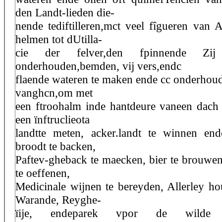
den Landt-lieden die-
nende tediftilleren,mct veel fîgueren van 
helmen tot dUtilla-
cie der felver,den fpinnende Zi
onderhouden,bemden, vij vers,endc
flaende wateren te maken ende cc onderhoude
vanghcn,om met
een ftroohalm inde hantdeure vaneen dach
een ïnftruclieota
landtte meten, acker.landt te winnen en
broodt te backen,
Paftev-gheback te maecken, bier te brouwe
te oeffenen,
Medicinale wijnen te bereyden, Allerley hou
Warande, Reyghe-
ïije, endeparek vpor de wilde 