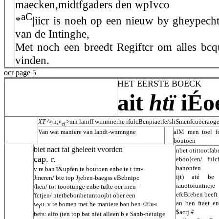
maecken,midtfgaders den wpIvco
aC
*
|iicr is noeh op een nieuw by gheypec
van de Intinghe,
Met noch een breedt Regiftcr om alles bcq
vinden.
ocr page 5
HET EERSTE BOECK
ait
htï
iÉo
XT
^»n;»
>mn lanrff winninerhe ifulcBenpiaetfe/sliSmenfcuöerao
r(
Van wat maniere van landt-wnmngne
alM men toel fo
boutoen
biet nact fai gheleeit vvordcn
nbet otittootfa
cap. r.
eboo}ten/ ful
banonfen
v re ban ï&upfen te boutoen enbe te t tm»
ijt) até be
Jmeren/ bte top Jjeben-baegss eBebnipc
iauotoiuntncje
/hen/ tot toootunge enbe tufte oer inen-
efcBreben beeft 
'fctjen/ ntetbebonbetuntoojbt ober een
an ben ftaet e
w
u. v te bomen met be maniere ban ben <©u«
¥
$acrj
#
bers: alfo (ten top bat niet alleen b e Sanb-netuige