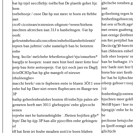
gbclncbe totuben ge
bat hp trjel neccflefrjc toéfte/bat De plaetfe gehet lijc
met
hem
gcfieelentg tegen b
toebehooje / cnoe Dat hp nut meec te boen en ftebbe
fotiberlingebieecnt
met
bat een oi!bcrb;ageU)
ctcr0 cicoitears/rcnteniers oftgront-^eeren/biehem
met eenen guabeng|
mochten afcrechen üan 31J n hanbeltngen. ©at hp
üan eenige (leitbten
oorfc
om ftet pertjihel b
gefowtmbebucaliconcoften/enbebolûaenbefolemtit'
Decitct)g!)0-bnecö
tepten ban juftttie/ cube namelqcb ban bc betreten
ban iSibteren enbef
enbe
lutb ober loepen/ o
berg. Incile/ melcbebe feberfietocghei^rju/omueben*
ban be butbagie. ï
baegfjs te hoopen: toant men bint beel meer fotte boo'
ren/ batfe niet feer
perp bau fotte aertooperjs. ©at ijct ooch jaer en Dagfj
biete/bie niet fiert
öcieDCH3p/bat hp ghe mangelt of nieuwe
be/ bat be lijftoc
irhulöengbe»
eiberp geboer t to
macchi beefc/ om te fnpberen enöe te blaren 3Ö11 eroe
/cü
enbe bal hp Daer niet eenen fîupbecaen en Bange-ten
fonberltngljcontren
3P
bjuchten meer gek0
bathp geheelenbealober bonten i0/enbe3tjn palen af»
WeliB
bjaer / hoe t
gemeten heeft met 3011 ghebupjen/ enbe gljecocht
bjengijt/ enbe be f
eenen
be
tojeebe met be haöerarhttghfre : JSetten bojtfien gfje*
pecfoone betujccbe/
fept/ Dat hp üjp 3P ban alle pjoccffen enbe gebingen:
en Ijeeff eemgö anbe
of
glïcltjcfe
tff bat Ijem jet foube moghen noti) te boen blpben