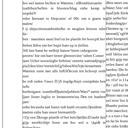
iBen moet om 
foo wel üanoe btcften te Wateren / alBomlüutoaette
Water 5ön/ en
tuafitben/bellen te blooten/blag enbe kemp te
tipaUjtfe fiief
weptbéV
glje aerbe/bie
enbe Innwaet te blepcaen/ of 00c om u graen te
fonberlmgtje/ 
malen/
t'faemen tg / e
f ij ubjuciitenuanbenbelbe re mogüen fetioen tube
moeratlj'.tgbW
fie-
nbet biergtiel
ben : maermen moei bief en be plaetfe
bit
boocpfi ber 
cfttigbebocij
fteben Ittbw om bet bupö baer op ie (tellen.
at fultbeplaet
3tft late barai be welbijt banoe^lnten cnbegtoote
on0 'tfeloe ni
peeren/ bie om baer tiener gbenoecüte/ tuben Corner
m fuit gijp ma
ïjaet Ucber woouiiigbe beböen/ ontrent wateradjtigije
oelen ftaen/ a
pïa2ifen/öïee^ttrentelö£g!ïsbouWst5t)n/üeraertmet
laetfen/ Die b
Wateren enöe met alle lufUtÖecem ten bcboojt ootb
ogljen Ijinberl
niet
en. ï©e! is 11
be toft onfen ©asce D.'jS itupfgcftnjö cenirpfmis ben
fln /
aï0 bie
b
iufïc
tjn/ toant al t
boebergaen: toantbefDjuttenljebbeit/Waei* mette «in
Btnter min toa
[jaer lieaet loglio te beranoeren/na Den tot banben
oel
tnin/
foo f
jare/
0banbe potine 
enbe btcawtla naé baren iuft banb:etcanttcJ)ronbtte
oebt maecben)
matten enbe ban ronot biereantttf)-
e u a tuer e b
<©p een Dtooge plaetfe of bet betcf)atf)ticD lanbt fuit
en fai be fout
gijp neerfticbîpt boen om foo wel u
\)up&
te
ele enbe bit&to
fïelten/bat»