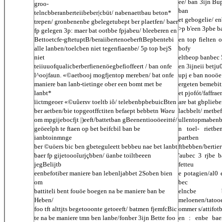
ee/ ban 3ijn Bup
groo-
ban
telncbberanberteiibeber|cbüt/ nabenaettbau beton*
et gebogelie/ en
trepen/ gronbenenbe gbelegetubept ber plaetfen/ baer
>p b'een 3pbe b
fp gelegen 3p: maer bat ootbbe fpjabeu/ bleeberen en
Bettoetcfe-gftetuptB/beraiibertenoeberftBepbentebi
en top fielten 
alle lanben/toelcben niet tegenfiaenbe/ 5p top bejS
bofy
niet
eltbeop banbec 
teiiuuofqualicberberfienenöegbefioffeert / ban onfe
en 3ijneii betj
l^oojfaun. «©aetbooj mogfjentop mereben/ bat onfe
upj e ban nooöe 
maniere ban lanb-tietinge ober een bomt met be
ergeten bemebit
lanbt*
et pjofót/faffra
ïictmgeoer «©uûersv toeltb iô/ telebenbpbebuicBten
are bat gbpliebe
ber aetben/bie topgeotffctiten befaept bebbetn
Waeu
lacbbelt/ metbe
om mpgijebocfjt |)eeft/battetban gBeenentiooöeeitté/
ullentopmabenb
geöeelph te ftaen op bet beifcbil ban be
n toel- rietb
ianbtoinmnge
partben
ber ©uöers bic ben gbeteguleett bebbeu nae bet lanbt
ftbebben/bertie
baer fp gijetoooîurjçbben/ üanbe toiltbeeen
'aubec 3 rjbe b
jegBelijtb
fetteu
eenbefotiber maniere ban lebenljabbet 2Soben bien
e potagien/al0 
om
bec
battiteli bent fouöe boegen na be maniere ban be
elncbe 
Heben/
meloenen/tatoo
foo tft alttjts begetooonte getoeeft/ batmen fjemfcBic
ommer s/attifot
te na be maniere tmn ben lanbe/fonber 3ijn Bette foo
en : enbe bae