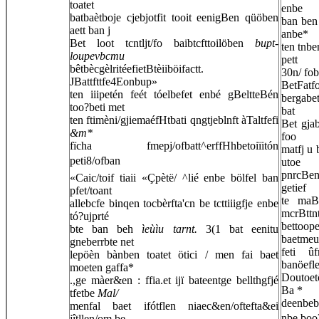
toatet
enbe
batbaètboje cjebjotfit tooit eenigBen qüöben
ban ben
aett ban j
anbe*
Bet loot tcntljt/fo baibtcfttoilöben
bupt-
ten tnb
loupevbcmu
pett
bêtbècgèlritéefietBtèiiböifactt.
30n/ fo
JBattfttfe4Eonbup»
BetFatfo
ten iiipetén feét tóelbefet enbé gBeltteBén
bergabet
too?beti met
bat
ten ftimèni/gjiemaéfHtbati qngtjeblnft àTaltfefi
Bet gjab
&m*
foo
fïcha fmepj/ofbatt^erffHhbetoiïitón
matfj u 
peti8/ofban
utoe
pnrcBen
«Caic/toif tiaii «Çpètë/ ^lié enbe bölfel ban
getief
pfet/toant
te maBe
allebcfe binqen tocbèrfta'cn be tcttiiigfje enbe
mcrBttn
tó?ujprté
betto
bte ban beh
ìeùìu tarnt.
3(1 bat eenitu
baetmeu
gneberrbte net
feti û
lepöèn bànben toatet ötici / men fai baet
banöefl
moeten gaffa*
Doutoetö
.,ge màer&en : ffia.et ijï bateentge bellthgfjé
Ba *
tfetbe
Mal/
deenbebe
menfal baet ifótflen niaec&en/oftefta&ei
nbe boo?
jîtllen/om be