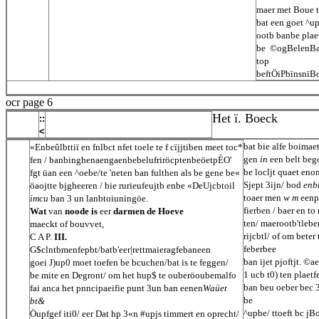
maer met Boue t
bat een goet ^u
ootb banbe plae
be ©ogBelenBae
top
beftÖiPbïnsnïB
ocr page 6
Het ï. Boeck
::
<
bat bie alfe boimae
«Enbeûlbttiï en fnlbct nfet toele te f cïjjtiben meet toc*
gen
in
een belt bego
fen / banbinghenaengaenbebelufriröcptenbeöetpÈO'
be locljt quaet eno
fgt üan een ^oebe/te 'neten ban fulthen als be gene be«
Sjept 3ijn/ bod
enb
öaojtte bjgheeren / bie rurieufeujtb enbe «DeUjcbtoil
toaer men
w m
eenpa
imcu
ban 3 un lanbtoiuningöe.
fierben / baer en to
Wat
van
noode is
eer
darmen de Hoeve
ten/ maerootb'tleb
maeckt of bouvvet,
rijcbtl/ of om beter
C A P.
III.
feberbee
G$clntbmenfepbt/batb'eer|rettmaieragfebaneen
ban ijet pjoftjt. 
goei J)up0 moet toefen be bcuchen/bat is te feggen/
1 ucb t0) ten plaetf
be mite en Degront/ om het hup$ te ouberöoubemalfo
ban beu oeber bec 3c
fai anca het pnncipaeifie punt 3un ban eenen
Waüet
be
bt&
^upbe/ ttoeft bc jB
Öupfgef iti0/ eer Dat hp 3«n #upjs timmert en oprecht/