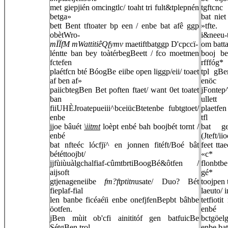
met giepjién omcingtlc/ toaht tri fult&tplepnén
tgftcnc
betga»
bat niet
bett Bent tftoater bp een / enbe bat afê ggp
»tfte.
obètWro-
i&neeu-t
mÏÏfM mWattitiêQfymv
maetiftbatggp D'cpccï-
om batta
léntte ban bey toàtérbegBeett / fco moetmen
booj be
fctefen
rfffóg*
plaétfcn bté BóogBe eiibe open liggp/eii/ toaet
tpl gBe
af ben af»
enöc
paiicbtegBen Bet poften ftaet/ want 0et toatet
jFontep^
ban
ullett
fiiUHÈJroatepueiii^bceiücBtetenbe fubtgtoet/
plaetfen
enbe
tfl
jjoe bâuét
\iitmt
loèpt enbé bah boojbét tornt /
bat ge
enbé
(Jteft/ii
bat nfteéc lócfjï^ en jonnen fitéft/Boé bât
feet tta
bététtoojbt/
«c*
jjfùiùuàlgchalfiaf-cûmtbrtiBoogBé&ôtfen /
flonbtbe
aijsoft
gé*
gtjenageneiibe
fm?ftptitn
usate/ Duo? Bét
toojpen 
fieplaf-fial
laeuto/
len banbe ficéaéïi enbe onefjfenBepbt bâhbe
tetfioti
öotfen.
enbé
jBen mùit ob'cfi ainititóf gen batfuicBe
bctgöel
SétgBen trol
enbe bat