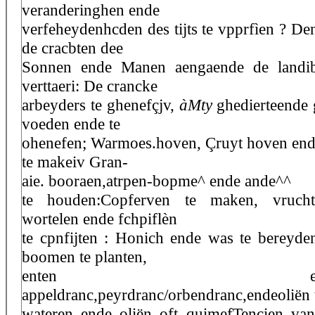
veranderinghen ende
verfeheydenhcden des tijts te vpprfìen ? D
de cracbten dee
Sonnen ende Manen aengaende de landib
verttaeri: De crancke
arbeyders te ghenefçjv,
àMty
ghedierteende 
voeden ende te
ohenefen; Warmoes.hoven, Çruyt hoven end
te makeiv Gran-
aie. booraen,atrpen-bopme^ ende ande^^
te houden:Copferven te maken, vrucht
wortelen ende fchpiflèn
te cpnfijten : Honich ende was te bereyden,
boomen te planten,
enten enheylen,
appeldranc,peyrdranc/orbendranc,endeoliën 
wateren ende oliën oft quimefTencien van