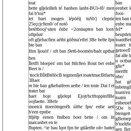
toat
ban
bette gljeleilïeh té banben lanbt-BUï»fê/ men
eenbet l
fai b'toa*
fooi-
iet baet mogen lépöéij tuSb'j cleprie
ten ban 
25eçcjcften0/ of notò
enbe mae
betètbooj^uten énbe <2onüupten ban loot/
fel*
oftpóut/
beuptle
oft gfjebacfien aétbi göêma'etfet 3Be befte fpn
toantBet
bte ban
toatet 
getoeefî
Ifen Ijouöf / oft ban |9et6-boomén/baèt uptbat
fai alle
ben
u octbat
Ïletffi bloepet/ om bat fttlcften Bout bet enbe
glie*
Beet is /
mertftt
:
ttoclcBÏitBtèlöcB tegmenîjet toatetmacBtfaetu
nbe/
3Baet
bat gè
m
bie ban g&ebatfeen aetbe / ten toste Dat f et
tnbetng
trater bat
toant/e
baet boje gljelept Ejojt/bctftoppinflBe
toatm
oojfaette. 3Befe
eiibetoeb
moetcii ttoeeötngeréh
üithe
fpn/ enbe aeti
5De bo
b'een epnbe
btengett
ftljétp eenen ftnlben boet bette / om in
gBeme
maicanbet en te
b'toeltf
flupten. ^ie bau Iqot fpn be gtiâetfte oit» battet
aen Bet