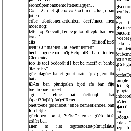
éronbûptenbatibentoàtettebiagtjen. .
gBenome
Coti
i $s
niet gfjciiorcö / öètirien Ülöetjï ban
ben/ bo
jutten
bte
eribe .fonïepnengetionben öeeft/maet men
Bern t
moet notj)
gBetoee
letten op & öeutljjt enbe gefonbtfiepbt ban ben
toaetom
toatet/
j^oebet 
aijs SlïifïotÉlesS
aetbe
leett:ï©0ntnabïenDn0lebennieiften*
compiet
beel tögöeïeaöentn'tgBebjuptB bah toefen
foubemog
Clemente/
nbtBtanS
foo iis toel öèöoojltjtH bat be meeff et banbe
gCélego
$bebe fo;*
ett
gfje biagöe/ battèt goebt toatet fp / gtjémtttht
beelatD
battet
tomple»
iBAttt
ben pitntipalen bjoti rfe ban fiju
tfett 3
bienfiöoüe» moet
fpjupten
agti / ebbe bat öetbioqbt bat
enbeoot
Öpeii3fin|)Upfgt)efiRetet
tu'cteu
öaet toebe gefenebet / enbe bemeefienbeel ban
bjaecöt
fon fptjfe
ten
gfjefoben tooibt, 'Sr'belïe enbe gï)éfonbt|îe
ÖóotD^f
toâfet ban
enbe at*
allen is {iet tegftentoatet/pîtntiçàlâtB
bept fo