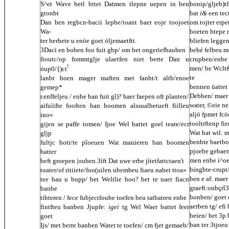
S^et Wave betl bttet Datmen tlepne uepen in ben
bonip/gljeb)tf
gtonbt
bat
i&
een tec
Dan ben regbcn-bacii lepbe/toant baer eoje toojoet
om tojter erpe
Wa-
boeten btepe m
ter berbete u enöe goet öljemaetftt.
bliefen leggen
3Dacï en boben foo fuit gbp/ om bet ongeriefbauben
bebé felbeu m
fioutc/op fommtglje ulaetfen niet berte Dan u
crupben/enbe 
!
men/ be Wclt&
öup0/{)ct
te
lanbt boen mager maften met fanbt/t altb/enoe
bennen üattet 
gemep*
Debben/ maer i
r.enffeljeu / enbe ban fuit gî)? baer faepen oft planten/
water, ©eie ne
aifuìifte fooften ban boomen alssualbetueft fiilleu
aljö fpmet fc
ino»
tooltrftenp fi
gijen se paffe tomen/ Ijoe Wel battet goeî teare/ecr
Wat bat wil: m
gljp
benbte baetbo
fultjc bott/te pîoeuen Wat manieren ban boomen
pjoebe gebaen
batter
men enbe i^oe
beft groepen |ouben.3ìft Dat uwe erbe jìtetfattctaen't
bingbte-crupt/
toater/of ritiiete/foo(uilen ubembeu fiaeu nabet ttoa»
ben e af: mae
tee bau u bupp/ bet Weltlie boo? bet te naer fiacn
graeft:onbçrî3
banbe
bonben/ goet e
tibteren / fece fubjectfoube toefen beu tatbatren enbe
aerben tg/ efi
fintfteu banben Jjupfe:
igei
tg Wel Waer battet feer
beien/ bet 3p 
goet
ban ter 3tjoeu
Ijs/ met berre banben Water te toefen/ cm fjet gemaeb/