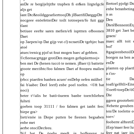
fïertoel pjofgt Do
anDe re bergïjeltjtfte trupben fi er&en lirgtelgcfe
enbe beranbeting
aljs get
n as
ïant Dtc&toildggearlierttoojDh jlBaerifiDatggpDtt
Den rog
nocgeee enöefetterDer toilt totroepen/fo fuit ggp
DtetêBennentiE
tlant
3810 get 3aet be
betiuee eeefte saren mefien/efi iupttten ofboonen
graen/
Daet
maec alft toit 
op 3aepen/op Dat gijp vut
cl)
ncraetiDe tgebjec ban
bof'
atoé
ftgagieenbetoil
atuec/eenicg pjof ut fout mogen baec af gebben.
boegen na ben ae
©cfieenacgttgge grotiDen mogen gefupüerttooj»
enDe
ben mei De (henen tuccö te nemen. jBaer t|i battette
planten op plae
gtoote mer.tïbtc/foo falmen Daet af ftoopeu malien
n t'os-
op
tie Da
(ebcc piaetfen banben acuer/ enDebp oefen miûbel
toafï/gel0tlï«Eit
fai b'aabec Deel leetf) enbe poel toefen. <©ft bat
©oet6-toepDe/ö
noci)
Die
beter t^/alis be batö-öueren banbe toercblieben
ggeen grootebett
fulteti
®ebette grouben 
goeben toop 31111 / foo falmen get ianbt feec
ten/De toelette 
biepe gra>
toe»/
liett/enöe in Diepe putten be fieenen begsaben
fooberre alfteeti
enbe met
iEep/maer feer lu
aerbe otocïDecfeeu.
feer nat jaer ii
%\l
bat De öoebs meeft
in
boffegeng tg