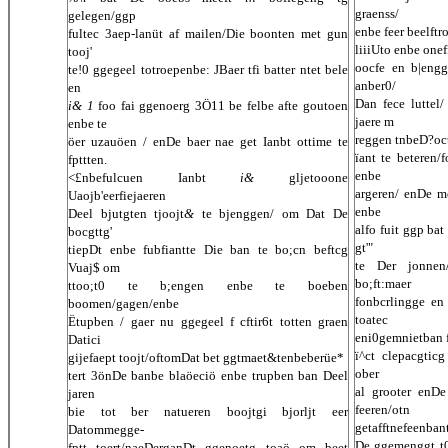
graenss/
gelegen/ggp
enbe feer beelftr
fultec 3aep-lanüt af mailen/Die boonten met gun
liiiUto enbe onef
tooj'
oocfe en b|engg
te!0 ggegeel totroepenbe: JBaer tfi batter ntet bele
anber0/
en
Dan fece luttel
i& 1
foo fai ggenoerg 3Ö11 be felbe afte goutoen
jaere m
enbe te
reggen tnbeD?oc
öer uzauöen / enDe baer nae get Ianbt ottime te
ïant te beteren/
fpttten.
enbe
<£nbefulcuen Ianbt
i&
gljetooone
argeren/ enDe m
Uaojb'eerfiejaeren
enbe
Deel bjutgten tjoojt
&
te bjenggen/ om Dat De
alfo fuit ggp ba
bocgttg'
gt'"
tiepDt enbe fubfiantte Die ban te bo;cn beftcg
te Der jonnen
Vuaj$ om
bo;ft:maer
ttoo;t0 te b;engen enbe te boeben
fonbcrlingge en
boomen/gagen/enbe
toatec
Ëtupben / gaer nu ggegeel f cftir6t totten graen
eni0gemnietban 
Datici
ï^ct clepacgticg
gijefaept toojt/oftomDat bet ggtmaet&tenbeberüe*
ober
tert 3önDe banbe blaöeciö enbe trupben ban Deel
al grooter enDe
jaren
feeren/otn
bie tot ber natueren boojtgi bjorljt eer
getafftnefeenban
Datommegge-
De ggemenggt t0
fptt toert/naeDerganDt ggenoetg toaö om beet