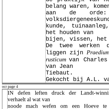
belang waren, kome
aan de orde: 
volksdiergeneeskun
kunde, tuinaanleg
het houden van
bijen, vissen, het
De twee werken d
Praediu
liggen zijn
rusticum
van Charle
van Jean
Tiebaut.
Gekocht bij A.L. v
ocr page 4
IN defen leften druck der Landt-winni
verhaelt al wat van
noode mach wefen om een Hoeve te