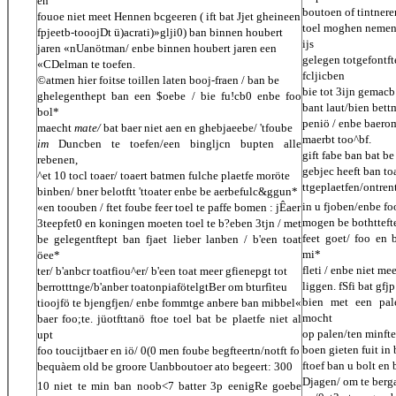
en
boutoen of tintner
fouoe niet meet Hennen bcgeeren ( ift bat Jjet gheineen
toel moghen nemen
fpjeetb-tooojDt ü)acrati)»glji0) ban binnen houbert
ijs
jaren «nUanötman/ enbe binnen houbert jaren een
gelegen totgefontft
«CDelman te toefen.
fcljicben
©atmen hier foitse toillen laten booj-fraen / ban be
bie tot 3ijn gemac
ghelegenthept ban een $oebe / bie fu!cb0 enbe foo
bant laut/bien bet
bol*
peniö / enbe baer
maecht
mate/
bat baer niet aen en ghebjaeebe/ 'tfoube
maerbt too^bf.
im
Duncben te toefen/een bingljcn bupten alle
gift fabe ban bat be
rebenen,
gebjec heeft ban t
^et 10 tocl toaer/ toaert batmen fulche plaetfe moröte
ttgeplaetfen/ontrent
binben/ bner belotftt 'ttoater enbe be aerbefulc&ggun*
in u fjoben/enbe fo
«en toouben / ftet foube feer toel te paffe bomen : jÊaer
mogen be bothttefte
3teepfet0 en koningen moeten toel te b?eben 3tjn / met
feet goet/ foo en 
be gelegentftept ban fjaet lieber lanben / b'een toat
mi*
öee*
fleti / enbe niet me
ter/ b'anbcr toatfiou^er/ b'een toat meer gfienepgt tot
liggen. fSfi bat gf
berrotttnge/b'anber toatonpiafötelgtBer om bturfìteu
bien met een pale
tioojfö te bjengfjen/ enbe fommtge anbere ban mibbel«
mocht
baer foo;te. jüotfttanö ftoe toel bat be plaetfe niet al
op palen/ten minften
upt
boen gieten fuit in
foo toucijtbaer en iö/ 0(0 men foube begfteertn/notft fo
ftoef ban u bolt en
bequàem old be groore Uanbboutoer ato begeert: 300
Djagen/ om te berg
10 niet te min ban noob<7 batter 3p eenigRe goebe