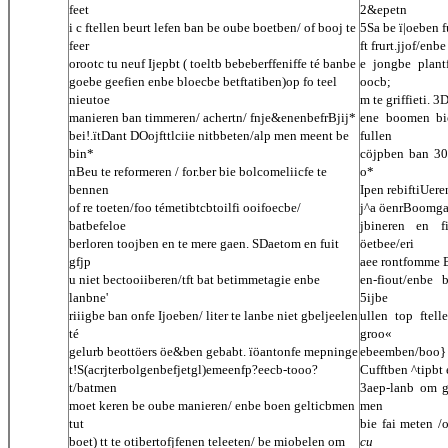
feet
2&epetn
i c ftellen beurt lefen ban be oube boetben/ of booj te
5Sa be ï|oeben 
feer
ft frurt.jjof/enb
orootc tu neuf Ijepbt ( toeltb bebeberffeniffe té banbe
e jongbe plan
goebe geefien enbe bloecbe betftatiben)op fo teel
oocb;
nieutoe
m te griffieti. 
manieren ban timmeren/ achertn/ fnje&enenbefrBjij*
ene boomen bie
bei!.ïtDant DOojfttlciie nitbbeten/alp men meent be
fullen
bin*
cöjpben ban 30
nBeu te reformeren / for.ber bie bolcomeliicfe te
o*
bennen
Ipen rebiftiUer
of re toeten/foo témetibtcbtoilfi ooifoecbe/
j^a öenrBoomgae
batbefeloe
jbineren en f
berloren toojben en te mere gaen. SDaetom en fuit
öetbee/eri
gfjp
aee rontfomme B
u niet bectooiiberen/tft bat betimmetagie enbe
en-fiout/enbe 
lanbne'
5ijbe
riiigbe ban onfe Ijoeben/ liter te lanbe niet gbeljeelen
ullen top ftel
té
groo«
gelurb beottöers öe&ben gebabt. ïöantonfe mepninge
ebeemben/boo} b
t!S(acrjterbolgenbefjetgl)emeenfp?eecb-tooo?
Cufftben ^tipbt 
t/batmen
3aep-lanb om g
moet keren be oube manieren/ enbe boen gelticbmen
men
tut
bie fai meten /
boet) tt te otibertofjfenen teleeten/ be miobelen om
cu