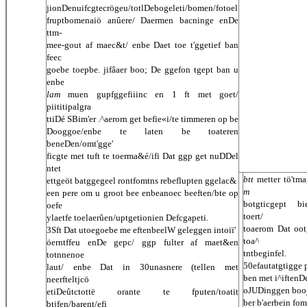
jionDenuifcgtecrögeu/totlDebogeleti/bomen/fotoel
fruptbomenaiö anûere/ Daermen bacninge enDe
ttm-
mee-gout af maec&t/ enbe Daet toe t'ggetief ban
feec
goebe toepbe. jifâaer boo; De ggefon tgept ban u
enbe
lam
muen gupfggefiiinc en 1 ft met goet/
piititipalgra
ttiDé SBim'er .^aerorn get befie«i/te timmeren op be
Dooggoe/enbe te laten be toateren
beneDen/omt'gge'
ficgte met tuft te toerma&é/ifi Dat ggp get nuDDel
ntet
btt
metter tö'tma
ettgeöt batggegeel rontfomtns rebeflupten ggelac&
m
een pere om u groot bee enbeanoec beeften/bte op
botgticgept bi
oefe
toert/
ylaetfe toelaerûen/uptgetionien Defcgapeti.
toaerom Dat ootg
3Sft Dat utoegoebe me eftenbeelW geleggen intoiï'
toa^
öerntffeu enDe gepc/ ggp fulter af maet&en
tntbeginfel.
totnnenoe
50efautatgtigge 
laut/ enbe Dat in 30unasnere (tellen met
ben met i^iftenDe
neerfteltjcö
oJUDinggen booj
etiDeûtctottë orante te fputen/toatit
ber b'aerbein fo
btjfen/barent/efi