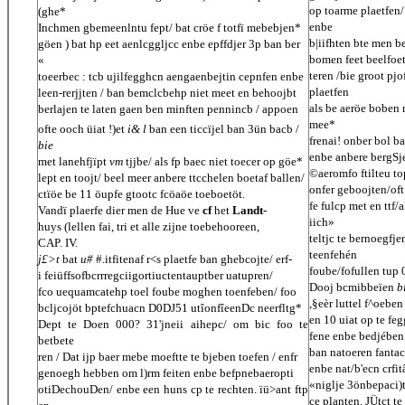
op toarme plaetfen
(ghe*
enbe
Inchmen gbemeenlntu fept/ bat cröe f totfï mebebjen*
b|iifhten bte men 
göen ) bat hp eet aenlcggljcc enbe epffdjer 3p ban ber
bomen feet beelfoe
«
teren /bie groot pjo
toeerbec : tcb ujilfegghcn aengaenbejtin cepnfen enbe
plaetfen
leen-rerjjten / ban bemclcbehp niet meet en behoojbt
als be aeröe boben n
berlajen te laten gaen ben minften pennincb / appoen
mee*
ofte ooch üiat !)et
i& l
ban een ticcïjel ban 3ün bacb /
frenai! onber bol b
bie
enbe anbere bergSj
met lanehfjïpt
vm
tjjbe/ als fp baec niet toecer op göe*
©aeromfo ftilteu to
lept en toojt/ beel meer anbere ttcchelen boetaf ballen/
onfer geboojten/oft
ctïöe be 11 öupfe gtootc fcöaöe toeboetöt.
fe fulcp met en ttf/
Vandï plaerfe dier men de Hue ve
cf
het
Landt-
iich»
huys (lellen fai, tri et alle zijne toebehooreen,
teltjc te bernoegfje
CAP. IV.
teenfehén
j£>t
bat
u#
#.itfitenaf r<s plaetfe ban ghebcojte/ erf-
foube/fofullen tup
i feiüffsofbcrrregciigortiuctentauptber uatupren/
Dooj bcmibbeïen
b
fco uequamcatehp toel foube moghen toenfeben/ foo
,§eèr luttel f^oebe
bcljcojöt bptefchuacn D0DJ51 utîonfîeenDc neerfltg*
en 10 uiat op te fe
Dept te Doen 000? 31'jneii aihepc/ om bic foo te
fene enbe bedjében
betbete
ban natoeren fantac
ren / Dat ijp baer mebe moeftte te bjeben toefen / enfr
enbe nat/b'ecn crfitâ
genoegh hebben om l)rm feiten enbe befpnebaeropti
«niglje 3önbepaci)
otiDechouDen/ enbe een huns cp te rechten. ïü>ant ftp
ce planten. JÜtct te