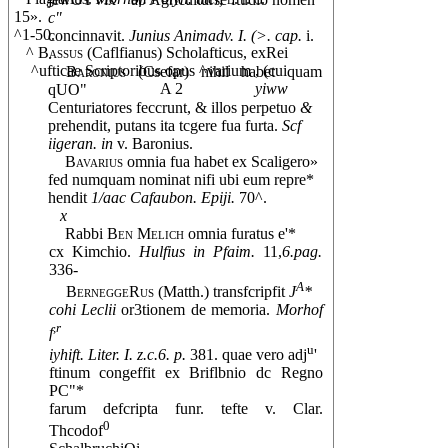
15».
c"
^1-50.
concinnavit.
Junius Animadv. I. (>. cap.
i.
^
Bassus
(Caflfianus) Scholafticus, exRei
.
^ufticae Scriptoribus opus ^varium , (cui
Baronius
(Csefar) nihil habet quam
A 2
yiww
qUO"
Centuriatores feccrunt, & illos perpetuo
&
prehendit, putans ita tcgere fua furta.
Scf
iigeran. in
v. Baronius.
Bavarius
omnia fua habet ex Scaligero»
fed numquam nominat nifi ubi eum repre*
hendit
1/aac Cafaubon. Epiji.
70^.
x
Rabbi
Ben Melich
omnia furatus e'*
cx Kimchio.
Hulfius in Pfaim.
11,
6.pag.
336-
A
BerneggeRus
(Matth.) transfcripfit
J
*
cohi Leclii
or3tionem de memoria.
Morhof
,r
f
u
iyhift. Liter. I. z.c.6. p.
381. quae vero adj
'
ftinum congeffit ex Briflbnio dc Regno
PC"*
farum defcripta funr. tefte v. Clar.
0
Thcodof