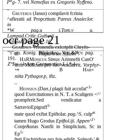
a
P
g-
7. vel
Nemefius
ex
Gregorio Nyffeno.
_
Gruterus
(Janus) compilavit fcrinia
^afleratii ad Propcrtium
Pareus Anaieclor.
in
*W
pag.u i.Tom.v u.
ocr page 21
Lampad.Critic.Gutherii
'Crinia
Id.ihid.pag. .16.
Guarinus
Veronenfis exfcripfit Chryfo-
'°i"am.
Konig. Bibiiothec. Vet. &Ncv. pag.
i8
Tlagiarkrum Syflalm".
.
191.
HaRMonicus
Simus
Arimnefti CanO'
Z°$w <k Arte Grammatica L
i.*.4«
iiem Muficum pro fuo venditavit.
Vorphyr-
B
Har«
°*
niita Pythagor.p,
i8z.
_
1
Heinsius
(Dan.)
plagii fuit accufat"
'
quod Exercitationes in N. T. a Scaligero <^'
prompferit.Sed vendicatur a
1
SarravioEpigraff
'
at
mate quod exftat Epiftolar.
pag.^S.
culp
1
tamen Hugo Grodus
Epiftol.iji. Appen^
'
Conje&uras Nanfii in Simplicium, Sc in
1
Ep
'
fteti Enchiridion pro fuis edidit.
Salmaf»' &