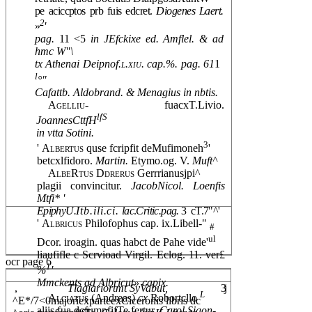
pe aciccptos prb fuis edcret.
Diogenes Laert.
2
»
'
pag.
11 <5
in JEfckixe ed. Amflel. & ad
hmc W"\
tx Athenai Deipnof.
l.xiu.
cap.%. pag. 61
1 
l
°"
Cafattb. Aldobrand. & Menagius in nbtis.
Agelliu-
fuacxT.Livio.
lfS
JoannesCttfH
in vtta Sotini.
3
'
Albertus
quse fcripfit deMufimoneh
'
betcxlfidoro.
Martin.
Etymo.og. V.
Muft^
AlbeRtus Ddrerus
Gerrrianusjpi^
plagii convincitur.
JacobNicol. Loenfis
Mtfi* '
EpiphyU.
Itb.ili.ci.
lac
.
Critic.pag.
3  cT.7"^'
'
Albricus
Philofophus cap. ix.Libell-"
#
ul
Dcor. iroagin. quas habct de Pahe vide'
liaufifle c Scrvioad Virgil. Eclog. 11. ver£
ocr page 6
1
%
'
Mmckents ad Albricut» capix.
,
Tlagiariortmt SyVabut,
3j
L
Alciatus
(Andreas)
cx
Robortcllo
^E*/7<0majoriexparteexCiceronis libris dc
aliis fua dcfumpfifTe fertur.
Carol.Sigon-