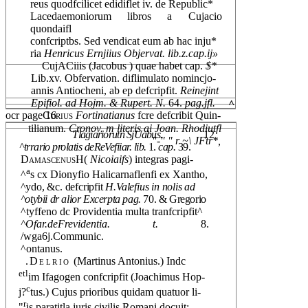
reus quodfcilicet edidiflet iv. de Republic*
Lacedaemoniorum libros a Cujacio
quondaifl
confcriptbs. Sed vendicat eum ab hac inju*
ria
Henricus Ernjiius Objervat. lib.z.cap.ij»
CujACiiis (Jacobus ) quae habet cap.
$*
Lib.xv. Obfervation. diflimulato nomincjo-
annis Antiocheni, ab ep defcripfit.
Reinejint
Epifiol. ad Hojm. & Rupert. N.
64.
pag.jfl.
^
ocr page 16
Curius
Fortinatianus
fcre defcribit Quin-
tilianum.
Cronov. m literis ai Joan. Rhodiutfl
Tlagiariorutn SjUabus.
12
"-" " r ~\ JFtr*,
^trrario prolatis deReVefiiar. lib.
1.
cap.
39.
DamascenusH(
Nicoiaifs
) integras pagi-
a
^
s cx Dionyfio Halicarnaflenfi ex Xantho,
^ydo, &c. defcripfit
H.Valefius in nolis ad
^otybii dr alior Excerpta pag.
70. & Gregorio
^tyffeno dc Providentia multa tranfcripfit^
^Ofar.deFrevidentia. t.
8.
/wga6j.Communic.
^ontanus.
.Delrio
(Martinus Antonius.) Indc
etl
im Ifagogen confcripfit (Joachimus Hop-
c
j?
tus.) Cujus prioribus quidam quatuor li-
r
"
is paratitla juris civilis Romani docuit;