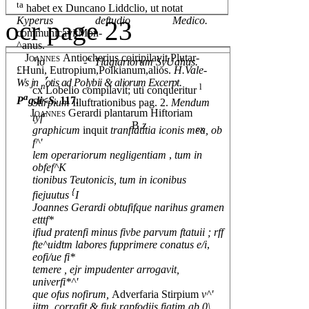
ta
habet ex Duncano Liddclio, ut notat
Kyperus deftudio Medico.
ocr page 23
communicavitMon-
^anus.
Joannes
Antiocherius coiripilavit Plutar-
r
io
-"
Tlagiariorum SyUahus.
£Huni, Eutropium,Polkianum,alios.
H.Vale-
,.
Ws jn
otis ad Polybii & aliorum Excerpt.
n
l
cx Lobelio compilavit; uti conqueritur
a
P
g.li<S.
117.
Stirpium
Illuftrationibus pag. 2.
Mendum
Joannes
Gerardi plantarum Hiftoriam
r
tyf
B
z
cx
graphicum
inquit
tranfiatitia iconis mea, ob
f^'
lem operariorum negligentiam
,
tum in
obfef^K
tionibus Teutonicis, tum in iconibus
{
fiejuutus
I
Joannes Gerardi obtufifque narihus gramen
etttf*
ifiud pratenfi minus fivbe parvum ftatuii ; rff
fte^uidtm labores fupprimere conatus e/i
,
eofi/ue fi*
temere , ejr impudenter arrogavit,
univerfi*^'
que ofus nofirum,
Adverfaria Stirpium
v^'
iitm, corrafit & fiuk rapfodiis fiatim ab 0\