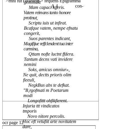
^rnni fufTurantem > fequens Epigramma
gemmukt
A 4
con-
Mam capaci kgeris.
Vatem reimans tanto honore
protinut,
Scriptu iuis ut infirat.
Bcafque vatem, nempe efnatu
congerit
,
Suos parentes indicant,
Magifijue reffclendent tua inter
carmina
,
Qttam nofte luctnt ffdera.
Tantum decns vati invidere
nemini
Soks, amicus omniur»,
Ne quit, dectts prioris olim
fieeuli,
NegkBus abs te defkat.
"B,rgofmati m Poetarum
modi
Longofittt ohfikfierent.
Injuria ttt vindicatos
tmporis
Novo nitore percolis.
Hoc eft vetufiit arte novitatem
ocr page 12
dare,