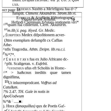
lxji.
Eudemus
Naxhts
a Me!efigora fua d<?'
ocr page 18
fumpiit.
Ckmens Akxandrin. Strom.lib.vi.
Eumelus
&
Acufilaits
Hiftoriograpn''
Vlagiariorum Syllalui.
%$
Hefiodi Carminain fo!utara orationein
vtri*
m
^
quam fua cdiderunt.
Clem. Akxanirin.
trt
m.lib,\i. pag. i6yed. Gr. Medic.
£uriptdes
Medex difpofitionem acver-
r
(Jttrn exemplurn defumpfit cx Caflias
Athe-
^nfis Tragcedia.
Athtn. Deipn. lib.vu.c.i.
P
%*7*.
r
£ u s
e b t
xx
s fua ex Julio Africano dc-
^pfit. Scaligeran. v.
Eufebii.
^ustathius
ufus eft Scholiis in Homc-
^* > ha&cnus ineditis quae tamen
digniflima,
1,111
Ut inlucemprodcant.
Voffrus ad
Catullum.
?%
2.47.
TH. Gale in notis in
ApoUodwum
:
%*&
.....
■:
j.
Hber
(fanaquillus)
qux de Poetis Ga!-
Cc