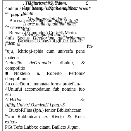
Qjta re nihil felicim.
,
Tlagiariortm SyUabm.
£
Arsi beata, ^uifquit arte ifihac
^nditur aBaptiftaSapino.
Colomef.Call. brien*
tamtn
tai
-pag.
ji.
Vetufia novitati dabit,
;
Bulengerus
Scaligeran.
pag. \f.
& p2
Is arte nulla (quamlihtt fudet
e
*-Groning,
diu)
Bunney
(Edmundus) Collc^ii Mcrto-
Novii vetufiatem dahit.
^nfis Socius
Direfiorium adChrifiianam
Brodjeus
(Joannes) plagii accufatus
dc
fldem
%
ftn-
c
uju
Ichriogi-aphia cum univerfa pene
s
materia
^udovifio deGranada
tribuitur, &
compofitio
■Nnkleiio a. Roberto PerfoniP
cbmppfitum
^u col|e£tum , immutata forma proteftan-
^Uniufui accomodatum fub nomine fuo
edi-
^t.HiJIor.
8c
Afftiq.Univtrf.OxmienfJ.i.pag.yS.
BuxfoRFius (Jph.) fenior Bibliothccam
fu
»m Rabbinicam ex Riveto & Kock
exfcri-
PGt Tefte Labbxo citanti Baillcto
Jugtm.