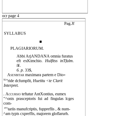
ocr page 4
Pag.Jf
SYLLABUS
■
PLAGIARIORUM.
Abbi ArjANDANA omnia furatus
eft exKimchio.
Hulfitss inTfalm.
i¥.
6. p.
33$,
Asenbitar
maximara partem e Dio»
tc
°ride dcfumpfit,
Huetitu <te Clarit
Interpret.
.
Accursio
teftatur AntXontius, eumex
"^onis prasceptoris fui ad fingulas lcges
com-
e

"tariis manufcriptis, fuppreflis , & num-
^am typis cxpreffis, majorem gloflarurh.