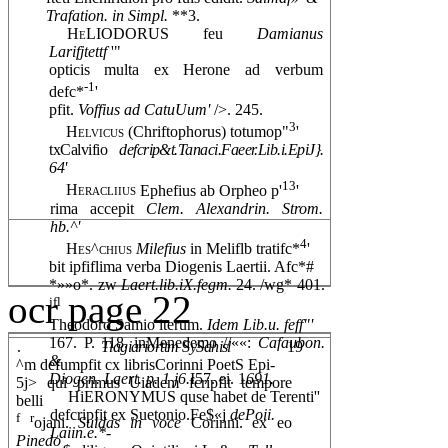
Trafation. in Simpl.
**3.
HeLIODORUS
feu
Damianus
Larifjtettf
'"
opticis multa ex Herone ad verbum
-1
defc*
'
pfit.
Voffius ad CatuUum'
/>. 245.
3
Helvicus
(Chriftophorus) totumop"
'
txCalvifio
defcrip&t.Tanaci.Faeer.Lib.i.EpiJ}.
64'
13
Heracliius
Ephefius ab Orpheo p'
'
rima accepit
Clem. Alexandrin. Strom.
hb.^'
4
Hes^chius
Milefius
in Meliflb tratifc*
'
bit ipfiflima verba Diogenis Laertii. Afc*#
*»»o*. zw
Laert.lib.iX.fegm.
24. /wg* 401.
ocr page 22
jfl
Theodoro Samio iterum.
Idem Lib.u. feff"'
167. P. 118. inMenedemo //««:
Cafaubon.
.
Tlagiariorttm SySahisl
19
&
^m defumpfit cx librisCorinni PoetS Epi-
Diogen. Laert. p. 1 j6.
I57. ei. 1
691.
5j> qui primus Uiadem fcripfit tempore
HiERONYMUS quse habet de Terenti''
belli
defcripfit ex Suetonio.Fe$«j
dePoii.
f
r
ojani.
Suidas in voce
Corinni. ex eo
Laiin.e.*-
Pinedo