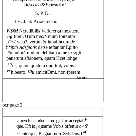
Advocato & Proearatori.
S. P. D.
TH. J. ab
Almeiovieji.
W$fM
Ncredibilis Vefiererga me,auera
Gg fionlOTum maxYmum fpirantpri-
p"^-' vata?, verum & inpubhcum
de
Y*ipth Adsfpotis
datse teftantur Epifto-
*» anior^ dudum debitam a me exsrgit
patiarum a&ionem, quam Hcet lohge
eri
us, quam quidem oportuit, vobis
ex
hibearo,
Vhi
amicifQmi, non fperem
tarnen
ocr page 3
1
tamen hinc minus fore gratam acceptafl
'
que. Eft is
,
quiame Vobis offertur
c<$'
aC
iecraturque, Plagiariorum Syllabus, b