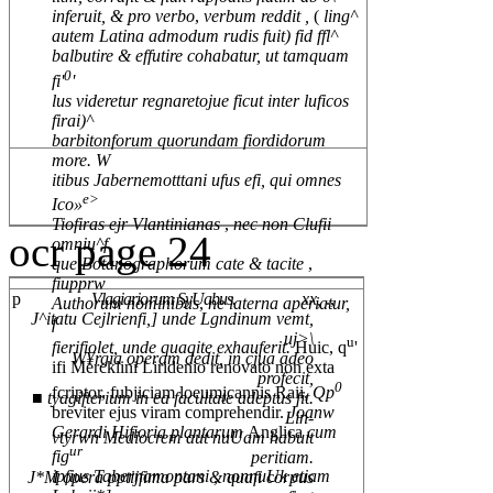
inferuit, & pro verbo
,
verbum reddit ,
(
ling^
autem Latina admodum rudis fuit) fid ffl^
balbutire & effutire cohabatur, ut tamquam
0
fi'
'
lus videretur regnaretojue ficut inter luficos
firai)^
barbitonforum quorundam fiordidorum
more. W
itibus Jabernemotttani ufus efi, qui omnes
e>
Ico»
Tiofiras ejr Vlantinianas
,
nec non Clufii
ocr page 24
omniu^f
que Botanographorum cate & tacite
,
fiupprw
p
Vlagiariorum SyUabus.
xx,
.,
Authorum nominibus
,
ne laterna aperiatur,
J^itatu Cejlrienfi,] unde Lgndinum vemt,
f
uj>\
u
fierifiolet, unde quaqite exhauferit.
Huic, q
'
W¥rgia operam dedit, in cjua adeo
ifi Mercklini Liridenio renovato non exta
profecit,
0
fcriptor, fubjiciam loeumjcannis Raii,
Qp
■ tyagifterium in ea facultate adeptus fit.
breviter ejus viram comprehendir.
Joanw
Lin-
Gerardi Hifioria plantarum
Anglica
cum
vtyrwn Mediocrem aut nuUam habuit
ur
fig
peritiam.
ipfius Tabernamontani , nonnuUk etiam
J*M opera pptijfima pars & quafi corpus