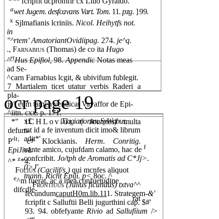
*
fcripfit dcpromfir cx Lilio Gyraldo.
a
wet Jugem. desfcavans Vart. Tom.
11.
pzg.
] 99.
x
Sjlmafianis lcriniis.
Nicol. Heihytfs not.
in
"^rtem' AmatoriantOvidiipag.
274.
je^q.
.,
Farnabius
(Thomas) de co ita
Hugo
rt
^
Hus Epifiol,
98.
Appendic
Notas meas
ad Se-
^carn Farnabius lcgit, & ubivifum fublegit.
7 Martialem ticet utatur verbis Raderi a
pla-
ocr page 19
jp° eum tamen vendicat Vavaffor de Epi-
^iitn. cxx. p. 171.
x£
Tlagiariorum SyWabus.
*"
iCHLovius
(
Joannes)
multa
rat id a fe inventum dicit imo& librum
defum-
adjt*'
lt;
P'
c* Klockianis.
Herm. Conritig.
f
vante amico, cujufdam calamo, hac de
EpiJioL
confcribit.
Jo/tph de Aromatis ad C*Jj>.
z
^*
*4.
0>J'
Folius
(Cacilif/s,)
qui mcnfes aliquot
tnann. Richt Epiji. p<
8oc. ^
e
^m fuerat, ac a mea confuetudine
Frontiuus
(Julius ficundus) txtva^^
difcdle-
fecundum
caputH0m.lib.11
1. Strategem-
&'
rat
fcripfit c Salluftii Belli jugurthini cap. $#'
93. 94. obfefyante
Rivio
ad
Sallufiium
/>