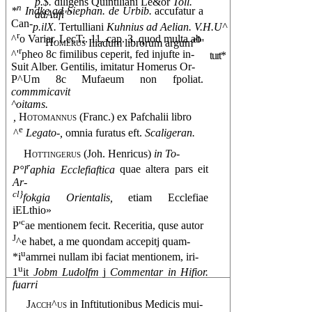
p.$.
diligens Quintiliani Le&or
Toll.
n
*
Indke ad Siephan. de Urbib.
accufatur a
adAufi"'
Can-
p.ilX.
Tertulliani
Kuhnius ad Aelian. V.H.U^
r
^
o Variar. LecT:. 11. cap. 3. quod multa ab
eI
Homerus
Iliadum librorum argum
''
r
^'
pheo 8c fimilibus ceperit, fed injufte in-
turt*
Suit Alber. Gentilis, imitatur Homerus Or-
P^Um 8c Mufaeum non fpoliat.
commmicavit
^oitams.
,
Hotomannus
(Franc.) ex Pafchalii libro
e
^
Legato-,
omnia furatus eft.
Scaligeran.
Hottingerus
(Joh. Henricus)
in To-
r
P°l
aphia Ecclefiaftica
quae altera pars eit
Ar-
cl}
fokgia Orientalis,
etiam Ecclefiae
iELthio»
c
P'
ae mentionem fecit. Receritia, quse autor
J
^e habet, a me quondam accepitj quam-
u
*i
amrnei nullam ibi faciat mentionem, iri-
u
1
it
Jobm Ludolfm
j
Commentar in Hifior.
fuarri
Jacch^us
in Inftitutionibus Medicis mui-