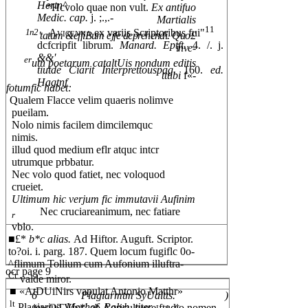
Hertn^
*Hcvolo quae non vult.
Ex antifuo
Medic. cap.
j. ;.,.-
Martialis
11
1n2
Avicenna
ex variis Scriptoribus fui"
'tatum &effiBum ejfe deprehendi. Quo£
dcfcripfit librum.
Manard. Eptft.
4. /. j.
inve-
&&'
er
utn poetarum cataltUis nondum editis
tiutde Ciarit Interprettouspag.
160.
ed.
tttibi
f«-
Hagtnf
fotumfic habet:
Qualem Flacce velim quaeris nolimve
pueilam.
Nolo nimis facilem dimcilemquc
nimis.
illud quod medium eflr atquc intcr
utrumque prbbatur.
Nec volo quod fatiet, nec voloquod
crueiet.
Ultimum hic verjum fic immutavii Aufinim
Nec cruciareanimum, nec fatiare
r
vblo.
■£*
b*c alias.
Ad Hiftor. Auguft. Scriptor.
to?oi. i. parg. 187. Quem locum fugiflc 0o-
^flimum Tollium cum Aufonium illuftra-
ocr page 9
Ct
valde miror.
■ «AtDUiNirs vapulat Antonio Matthr»
6
Plagiarmtm SyUaltts.
)
lt
Plagiarius.
Morhof. Polyh. titer,
l. i. c.
jewOTVix*' ab Agriculturse ftudio nomen