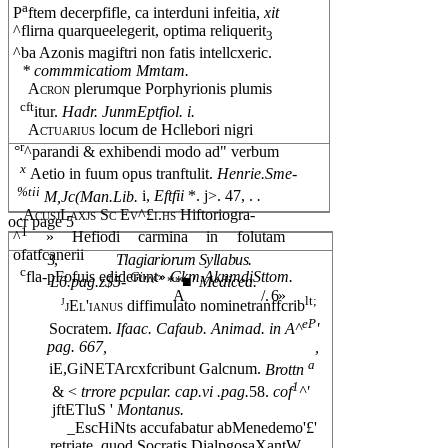
a
P
ftem decerpfifle, ca interduni infeitia,
xit
^flirna quarqueelegerit, optima reliquerit
3
^ba Azonis magiftri non fatis intellcxeric.
* commmicatiom Mmtam.
Acron
plerumque Porphyrionis plumis
cft
itur.
Hadr. JunmEptfiol. i.
Actuarius
locum de Hcllebori nigri
r
°
^parandi & exhibendi modo ad" verbum
x
Aetio in fuum opus tranftulit.
Henrie.Sme-
%tii
M,Jc(Man.Lib.
i,
Eftfii
*. j>. 47, .
.
.AcusjLaxjs Sc Ev^£i.hs
Hiftoriogra-
ocr page 5
1
^
» Hefiodi carmina in folutam
ofatfcanerii
3,
Tlagiariorum Syllabus.
c
fla-pFofuis ediderunt»
Ckm.AknmdiSttom.
Gi
c
L6.pag.z$5-
'^
' **■' Medicea.
A
/. 6»
j
lt;
jEl'ianus
diffimulato nominetranffcrib
eP
Socratem.
Ifaac. Cafaub. Animad. in A^
'
pag. 667,
,
a
iE,GiNETArcxfcribunt Galcnum.
Brottn
1
& <
trrore pcpular. cap.vi .pag.
58.
cof
^'
jftETluS '
Montanus.
_EscHiNts accufabatur abMenedemo'£'
retriate, quod Socratis DialpgosaXantW