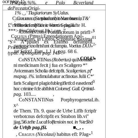
c
ocr page 15
"P-l.pag.%%. e Polo Bcverland
dePeceatoOrigi-
1% ._.' Tlagiariorum SyUalus.
Claverius
(Stephanus) notas fuas in
Columella
tranfcribit Varroneni,
T&'
;
c
ViBorius mNotis in Varron.
pag.4.
£
rfmm dcfcripfit ex veteri Scholiafte H.
$
***>ftimObfervat.Itb.\.cap,
7.
Commentaria
Pontificiorum in prirfl>
Colvius
(Pttms)
Emendationem Apo-
01
Jefuitarum, in Libros Scripturae maxima
°S'« A*ppulei ex Erafmo defumpfit.
1
partem exnoftrisfunt dcfumpta.
Voetius DiJJ»
'
Pricausad
tat SelctJ. Tom
1.1 1.
pag.
68
6.
typul. Apologiam pag. 1
45-.
r
3
COLU»
CoNSTANTiNus
(Robertus)
quiMontalb
'
ni medicinam fecit j fua
ex
Scaligero *°
Avicennam Scholia defcripfit.
Scaligerian. pf
''
mapag. i%.
infimulabatur acfinotas Julii
C*'
0
faris Scaligeri plagiofublegifletfcd easedend
hoc crimine fcfe ablblvit
Colomef. Gall. Qrtintd-
pag.
103....
,
CoNSTANTiNus PorphyrogenetaLib.
x^
de Them. Th. 9. quae de Urbe Liflb fcripfr
verbotcnus defcripfit ex Strabon lib.vi''
jjag.5i6.tefte
LucaHolftenioin not. in %te$h0
de Urbjb pag.j$i.
■,_,
,
1
,
Cragius
(Nicolaui)
habitus efl: PJag»