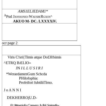
AMS1ELJEDAM1*
A
Pud
Janssonio-WaesbeRgxos^
AKUO M- DC. LXXXXiV.
ocr page 2
Viris C!sri{Timis atque Do£Hfsimis
^ETRQ
BjELIO»
JN
I L L U S I R I
*WeraedamenGum Schcda
PHilofophia:
Profeifori fubtiliiTirno.
J o A N N I
DEKHERROjU.D-
Et Jtttperialis Camera JvJkii Spirmfis
»