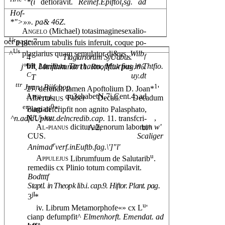
*(i
defloravit.
Reinef.Epiftol
sg. ad
t
Hof-
*">»». pa& 46Z.
Angelo
(Michael) totasimaginesexalio-
Ur
ocr page 7
n pictorum tabulis fuis inferuit, coque po-
Us
^
plagiarius quam semulator di&us.
Wilb
f
4
Tlagiariorum SyUabus.
eye
bit
Lucilium Tarrhaum, Mturfius in Thtfio.
j°
, Mtnfthkundt
11.
Rooftftuk pag.\%.
C
uy.dt
T
ttr
1
Joan. Bijfcbop.
27. dcfendit tamen Apoftolium D. Joan*
'
Apoi
l
qu3ehabetN.7i.Cent.4. ad
Albertus Faber Decad. Decadum
TO
IUS
0
er
Plagiari
*'
ourn defcripfit non agnito Palasphato,
N°. j-xv.
,
^n.adfaUphat.delncredib.cap.
11. transfcri-
Al-pianus
dicitur alienorum laborum
w'
A 2,
bi^
CUS.
Scaliger
r
Animad
verf.inEuftb.fag.\']"l'
u
Appulejus
Librumfuum de Salutarib
.
remediis cx Plinio totum compilavit.
Bodtttf
Staptl. in Theopk lib.i. cap.9. Hiftor. Plant. pag.
jI
3
*
u
 iv. Librum Metamorphofe«» cx L
'
cianp defumpfit^
Elmenhorft. Emendat. ad