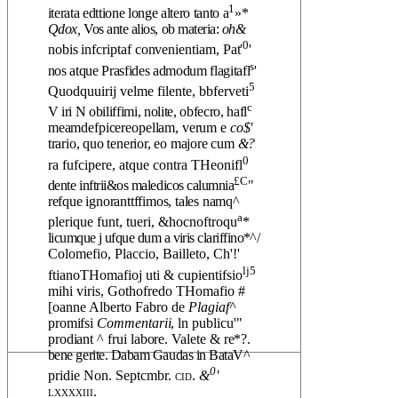
1
iterata edttione longe altero tanto a
»*
Qdox,
Vos ante alios, ob materia:
oh&
0
nobis infcriptaf convenientiam, Pat'
'
s
nos atque Prasfides admodum flagitafl
'
5
Quodquuirij velme filente, bbferveti
c
V iri N obiliffimi, nolite, obfecro, hafl
meamdefpicereopellam, verum e
co$'
trario, quo tenerior, eo majore cum
&?
0
ra fufcipere, atque contra THeonifl
£C
dente inftrii&os maledicos calumnia
"
refque ignoranttffimos, tales namq^
a
plerique funt, tueri, &hocnoftroqu
*
licumque j ufque dum a viris clariffino*^/
Colomefio, Placcio, Bailleto, Ch'!'
lj5
ftianoTHomafioj uti & cupientifsio
mihi viris, Gothofredo THomafio #
[oanne Alberto Fabro de
Plagiaf^
promifsi
Commentarii
, ln publicu'"
prodiant ^ frui labore. Valete & re*?.
bene gerite. Dabam Gaudas in BataV^
0
pridie Non. Septcmbr.
cid.
&
'
lxxxxiii.