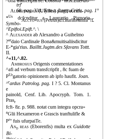
^oria tranfcripfifTe.
Coloma ^iir.K.Ltterar.
trf'
68.
pag.
331.
Tom.z. Lamp.Critic. pag. 1°
Aldrovandus
(Ulyfles) plagii accufa-
Us
*
dcfcnditur a Laurcntio Pignorio
u
Alcyo«ius
(Petrus)d:citurlibrumfa
!£
Symbo-
^Epiftoi.Epift.^.
\
^
Alexander
ab Alexandro a Guihelmo
ar
?
daio Cardinale Bona&muitisaliisdicitur
E-*gia'rius.
Bailltt.Jugtm.des Sfavans Tottt.
II.
^«11,^.82.
Ambrosius
Origenis commentationes
^afi ad verbum transfcripfit , 8c fuam de
Ur
P
gatorio opinionem ab ipfo haufit.
Joan.
r
^
ardus Patrolog. pag.
I ? 5. Cl. Montanus
e
painold, Cenf. Lib. Apocryph. Tom. 1.
Pras
r
fcft- 8
z.
p. 988. notat cum integra opcra»
a
Glii Hexameron e Grascis tranftulifle &
r
P
° fuis ufurpaiTe.
An
reas
(Eborenfis) multa ex
Guidotte
d
Bi-
Hric<