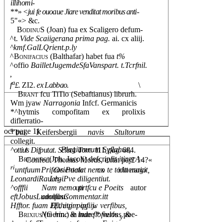
illihomi-
**»
<jui fe ouoaue Jiare venditat moribus anti-
5"«> &c.
BodinuS
(Joan) fua ex Scaligero defum-
^t.
Vide Scaiigerana prima pag.
ai. cx aliij.
^kmf.GalLQrient.p.ly
^Bonifacius
(Balthafar) habet fua
t%
^offio
BailletJugemdeSfaVanspart. t.Tcrfnil.
,
a
f
£.
ZI2.
ex Labbao.
\
Brant
fcu TiTio (Sebaftianus) librurh.
Wm jyaw
Narragonia
Infcf. Germanicis
*^hytmis compofitam ex prolixis
diflerratio-
n
ocr page 11
'bui Keifersbergii
navis Stultorum
collegit.
t
Plagiamrum Syflahus,
^ottius Difputat. Selecl. Tom.
111.
pag.
684.
Briuning
(Joh. Jacoli) defcripfit
itinerA-
Confedt Thomas Morus, extat paj£ 14?«
ri
untfuum Orientale
cx irinerario
Prifcos Poetat nemo te toJtt magit,
LeonardiRaueh-
LegiPve diligentiut.
^offfii
uti autor
Nam nemo prtfcu e Poeits
eftJobusLudolfusCommentar.itt
omnibus
Hfftor. fuam JEthitp. pag.ij.
Efi
,
eujm ipfi
w
verfibus,
Brixius
(Germ.) in hune * verfus poe-
Nm hinc & inde flofiulos
&
y