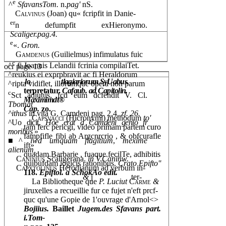
e
^
SfavansTom.
n.
pag'
nS.
Calvinus
(Joan) qu« fcripfit in Danie-
er
n defumpfit exHieronymo.
Scaliger.pag.4.
e
«.
Gron.
Gamdenus
(Guilielmus) infimulatus fuic
c
^
fi Joannis Lelandii fcrinia compilaiTet.
ocr page 13
^reukius ei exprpbravit ac fi Heraldorum
lo
tlagiariorum SyUabus.
^ripta vidiflet, illorumque opera non parum
terpretatur.
Cafaub. ad Capitolin.
c
Sct adjutus, fcd eum dcfendit V. Cl.
Maximimdt®
Tbomat
Cap.
zo.
^ithus
in vita G. Camdeni pag. 2,4.
zf. 26.
Capsvacci
(Hicronymi) methodum
to'
^Uo dicit,
Hoe erat d Camdeni genio fr
tam ferc perlcgi, video primam partem curo
moribus
»
fampfifle fibi ab Argcnrcrio , & obfcurafle
■^
iwd umquam flagitium
,
mexime
ift»
alienum,
quadam Barbarie , fuaque fecilTe, adhibitis
Caninius
Scaligerana.
in V.Caninw.
quibufdam iogicis rationibus.
Crato Epifto''
Capxtolinus
Herodianum ad verbum in-
118.
Epiftol. a SchokAo edit.
&
j
ter-
La Bibliotheque que
P. Luciut
Carme
&
jiruxelles a recueillie fur ce fujet n'eft prcf-
quc qu'une Gopie de 1'ouvrage d'Arnol<>
Bojiius.
Baillet
Jugem.des Sfavans part.
i.Tom-