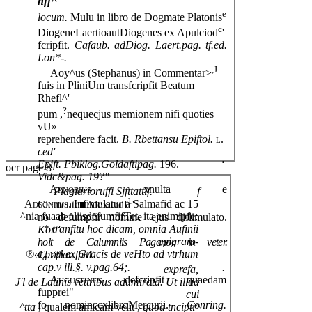
hff^
e
locum.
Mulu in libro de Dogmate Platonis
c
DiogeneLaertioautDiogenes ex Apulciod
'
fcripfit.
Cafaub. adDiog. Laert.pag. tf.ed.
Lon*-.
,J
Aoy^us (Stephanus) in Commentar>
fuis in PliniUm transfcripfit Beatum
Rhefl^'
?
pum ,
nequecjus memionem nifi quoties
vU»
reprehendere facit.
B. Rbettansu Epiftol.
l.
ced'
.
Epift. Pbiklog.Goldaftipag.
196.
ocr page 8
Vidc&pag. 19?"
Arnobius
xnulta e
Plagiarioruffi Sjfttattif.
f
1
Adsonitjs.
Infimulatur a Salmafid ac 15
Clemente■Alexandf
'
^nia fuaab aliisdefumfifTet, ita enimipfe:
no defumpfir nomine ejus diflimulato.
*
tranfitu hoc dicam, omnia Aufinii
Kort'
epigram-
holt de Calumniis Paganor. in veter.
®«t
vel ex Gracis de veHto ad vtrhum
Cbriftian.fpM'
a
cap.v ill.§. v.pag.64;.
.
exprefa,
Augustinus
defcripfit quaedam
J'l de Latinis vettribus adumirata. Ut illud
fupprei"
cui
fo nominccxlibroMercurii.
Conring.
^tta
, qualem amicam velit ,
quod tncipti^