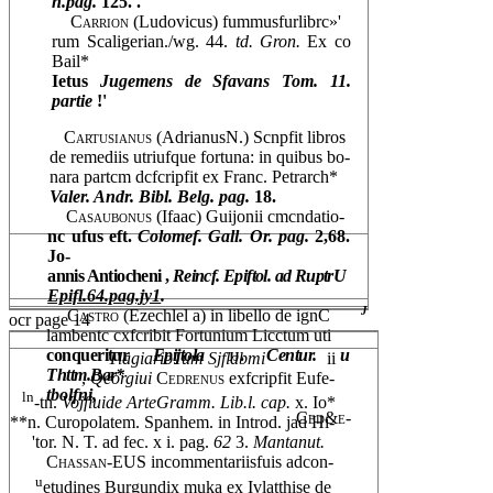
n.pag.
125. .
Carrion
(Ludovicus) fummusfurlibrc»'
rum Scaligerian./wg. 44.
td. Gron.
Ex co
Bail*
Ietus
Jugemens de Sfavans Tom.
11.
partie
!'
Cartusianus
(AdrianusN.) Scnpfit libros
de remediis utriufque fortuna: in quibus bo-
nara partcm dcfcripfit ex Franc. Petrarch*
Valer. Andr. Bibl. Belg. pag.
18.
Casaubonus
(Ifaac) Guijonii cmcndatio-
nc ufus eft.
Colomef. Gall. Or. pag.
2,68.
Jo-
annis Antiocheni ,
Reincf. Epiftol. ad RuptrU
Epifl.64.pag.jy1
.
j
Castro
(Ezechlel a) in libello de ignC
ocr page 14
lambentc cxfcribit Fortunium Licctum uti
conqueritur
Epijtola
jj.
Centur. u
TlagiarioTum Sjflabmi
ii
Thttm.Bar*
,
Qeorgiui
Cedrenus
exfcripfit Eufe-
tbolfni,
ln
-tn.
Vojfiuide ArteGramm. Lib.l. cap.
x. Io*
Ced&e-
**n. Curopolatem. Spanhem. in Introd. jad Hi-
'tor. N. T. ad fec. x i. pag.
62
3.
Mantanut.
Chassan-EUS
incommentariisfuis adcon-
u
etudines Burgundix muka ex Ivlatthise de