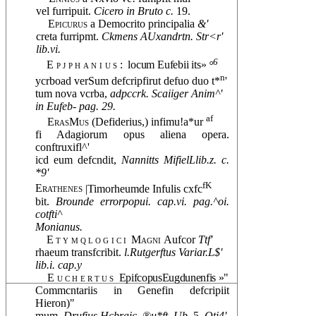
vel furripuit.
Cicero in Bruto c.
19.
Epicurus
a Democrito principalia
&'
creta furripmt.
Ckmens AUxandrtn. Str<r'
lib.vi.
6
Epjphanius:
locum Eufebii its»
°
n
ycrboad verSum defcripfirut defuo duo t*
'
tum nova vcrba,
adpccrk. Scaiiger Anim^'
in Eufeb- pag. 29.
af
ErasMus
(Defiderius,) infimu!a*ur
fi Adagiorum opus aliena opera.
conftruxifl^'
icd eum defcndit,
Nannitts MifielLlib.z. c.
*9'
fK
Erathenes
|Timorheumde Infulis cxfc
bit.
Brounde errorpopui. cap.vi. pag.^oi.
cotfti^
Monianus.
Etymqlogici
Magni
Aufcor
Ttf'
rhaeum transfcribit.
l.Rutgerftus Variar.L$'
lib.i. cap.y
Euchertus
EpifcopusEugdunenfis »"
Commcntariis in Genefin defcripiit
Hieron)"
mum.
Drufius Hcbraic. ®u*ft. Ub.
5.
Qti4'