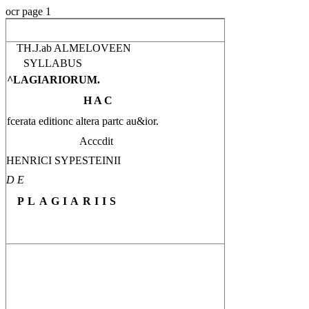
ocr page 1
TH.J.ab ALMELOVEEN
SYLLABUS
^LAGIARIORUM.
H A C
fcerata editionc altera partc au&ior.
Acccdit
HENRICI SYPESTEINII
D E
PLAGIARIIS