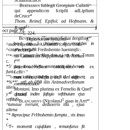
SchalbruchiOi
Bertramus
fublegit
Georgium Calixtii^
qui appendiccm fcripfit adLipfium
deCruce*
Thom. Reinef. Epifiol. ad Hofmann. &
1
j
R.up#
'
ocr page 10
/>«»£. 224.
Beverwygk
(Toannes) Schat dergtfont*'
Tkgiariorum Syllabsts-
f,
heyd cap. 5.
Waarom de menfchm in
^mde expeditione Alexandfi fcripfit Com-
e,t
^cntaria furripiiit Freihshemio haenimjfc-
d*eer(ietij«
c
veel
\anger
leefden dan z,j ntt doen.
Totum
°*>us Gronovius Supplcmenr. ih Arrian.
ere
c.
f
*5' pag. i/<o.
Nefte emm tatiti ilii heroes
dcverboadverbum defcriptum eft ex
funt»
LeBi<"
"'"t
enunciando, qtitod res ip/a efti ided abfttneri
num Petri Meffia iib. 1
.
cap.
r.
ex
*%**', utfi ab 0B0 iliis Animadverfionum
6
commumcatio»
iibris
,
Montani.
Imo plurima ex Fernelio & Quef"
0
y*
fyeciofi indim faftigio veftibuium ejus
cctano.
veftitufa
1
Blancardvs
(NjcolausJ
quas in Arri*' .
^tumaue iverunt, deduxeris illa , ejua
altena
"* &pracipue FrHnshemio furnpta , vix itnus
*
C
'f'«
momentt cujufdam
,
remanfurus fit