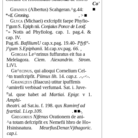
Co'
■
Gifanius
(Albertus) Scahgeran.^g.44:
*«i£
Groning.
, > ■
Glyca
(Michaei) exfcripfit faepe Phyfio-
!°gum S. Epiph nii.
Conjaius Ponce de Leoif.
"» Notis ad Phyfiolog. cap. 1. pag.4. &
cap. IV.
Pag.t6.
BafiliumU
cap.x.pag. 19.40-
Pfyfi°-
)°gum S.Epiphanii.
Id.cap.xv.pag.
66. ,
Gorgias
Le^nrinus fuffuratus eit fua a
Melelagora.
Ciem. Aiexandrin. Strom.
LiVl.
Gr^ecinus,
qui alioqui Cornelium Cel-
^tn tranfcripfit.
Piimus lih.
14.
cap.z.
.-,-<-.
Grang;eus
(Ifaacus) utitur ipuffirnis
^amirefii verbisad verfuma4. Sat. i. Juve-
n
al. quse habet ad
Martiai. Epigr.
v 1.
Amphi-
theatri.
ad Sat.iu. f. 198. qux
Ramiref ad
fyartial. I.i.ep.109.
. ■ ■-,
Gregorius
Njfenus
Orationem de ani-
^a totam defcripfit ex Nemefii hbro de Ho«
Hsinisnatura.
MeurfiusDenar.Vjthagoric.
cap.i.