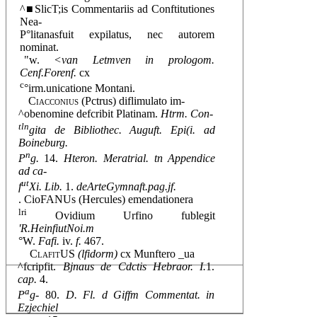
^■SlicT;is Commentariis ad Conftitutiones
Nea-
P°litanasfuit expilatus, nec autorem
nominat.
"w.
<van Letmven in prologom.
Cenf.Forenf.
cx
c
°irm.unicatione Montani.
Ciacconius
(Pctrus) diflimulato im-
^obenomine defcribit Platinam.
Htrm. Con-
tln
gita de Bibliothec. Auguft. Epi(i. ad
Boineburg.
n
P
g.
14.
Hteron. Meratrial. tn Appendice
ad ca-
ut
f
Xi. Lib.
1.
deArteGymnaft.pag.jf.
. CioFANUs (Hercules) emendationera
lri
Ovidium Urfino fublegit
'R.HeinfiutNoi.m
°W.
Fafi.
iv.
f.
467.
ClafitUS
(lfidorm)
cx Munftero _ua
^fcripfit.
Bjnaus de Cdctis Hebraor. I.
1.
cap.
4.
a
P
g-
80.
D. Fl. d Giffm Commentat. in
Ezjechiel