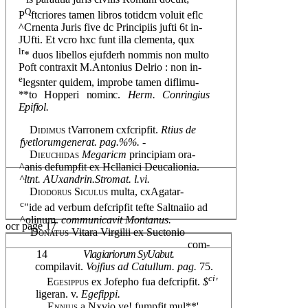
Q
P
ftcriores tamen libros totidcm voluit eflc
^Crnenta Juris five dc Principiis jufti 6t in-
JUfti. Et vcro hxc funt illa clementa, qux
lr
* duos libellos ejufderh nommis non multo
Poft contraxit M.Antonius Delrio : non in-
e
legsnter quidem, improbe tamen diflimu-
**to Hopperi nominc.
Herm. Conringius
Epifiol.
Didimus
tVarronem cxfcripfit.
Rtius de
fyetlorumgenerat. pag.%%.
-
Dieuchidas
Megaricm
principiam ora-
^anis defumpfit ex Hcllanici Deucalionia.
^ltnt. AUxandrin.Stromat. l.vi.
Diodorus Siculus
multa, cxAgatar-
c
"ide ad verbum defcripfit tefte Saltnaiio ad
^olinum.
communicavit Montanus.
ocr page 17
Donatus
Vitara Virgilii ex Suctonio
com-
14
Vlagiariorum SyUabut.
compilavit.
Vojfius ad Catullum. pag.
75.
ci
Egesippus
ex Jofepho fua defcripfit.
$
'
ligeran. v.
Egefippi.
Ennius
a Nxvio ve! fumpfit mul**'