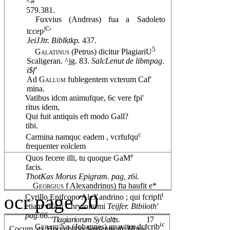
<#'
579.381.
Fuxvius (Andreas) fua a Sadoleto
|C
tccep
'
JeiJJtr. Biblktkp.
437.
5
Galatinus
(Petrus) dicitur PlagiariU
Scaligeran. ^jg. 83.
SalcLenut de libmpag.
i$f'
Ad
Gallum
fublegentem vcterum Caf'
mina.
Vatibus idcm animufque, 6c vere fpi'
ritus idem,
Qui fuit antiquis eft modo Gall?
tibi.
c
Carmina namquc eadem , vcrfufqu
frequenter eolclem
e
Quos fecere illi, tu quoque GaM
facis.
ThotKas Morus Epigram. pag, z6i.
Georgius
f Alexandrinus) fta haufit e*
t
ocr page 20
Cyrillo Epifcopo AleXandrino ; qui fcripfi
etiam vifam Chryfoftomi
Teijfer. Btbiioth'
pag.66..
'Tlagiariorum SyUaltts.
17
ic
Gerart?us
(Johannes) gnaviter dcfcrib
Cocum. ex Hoornbtkio
Saidentts de Hhris