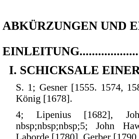
ABKÜRZUNGEN UND ERLA
EINLEITUNG....................
I. SCHICKSALE EINER B
S. 1; Gesner [1555. 1574, 15
König [1678].
4; Lipenius [1682], Joh
nbsp;nbsp;nbsp;5; John Hawk
Laborde [1780], Gerber [1790.