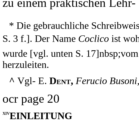
zu einem praktischen Lehr-
* Die gebrauchliche Schreibwei
S. 3 f.]. Der Name
Coclico
ist wo
wurde [vgl. unten S. 17]nbsp;vom
herzuleiten.
^
Vgl- E.
Dent,
Ferucio Busoni
ocr page 20
EINLEITUNG
XIV