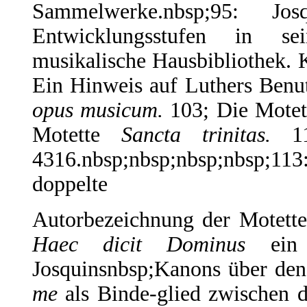
Sammelwerke.nbsp;95: Jo
Entwicklungsstufen in se
musikalische Hausbibliothek. 
Ein Hinweis auf Luthers Ben
opus musicum.
103; Die Mote
Motette
Sancta trinitas.
112
4316.nbsp;nbsp;nbsp;nbsp;113:
doppelte
Autorbezeichnung der Motett
Haec dicit Dominus
ein 
Josquinsnbsp;Kanons über den
me
als Binde-glied zwischen d