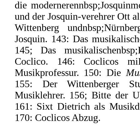
die modernerennbsp;Josquinmo
und der Josquin-verehrer Ott a
Wittenberg undnbsp;Nürnbe
Josquin. 143: Das musikalisc
145; Das musikalischenbsp;
Coclico. 146: Coclicos m
Musikprofessur. 150: Die
Mu
155: Der Wittenberger St
Musiklehrer. 156; Bitte der U
161: Sixt Dietrich als Musikd
170: Coclicos Abzug.