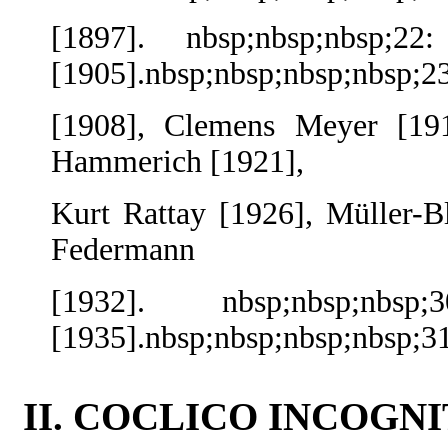
[1897]. nbsp;nbsp;nbsp;22
[1905].nbsp;nbsp;nbsp;nbsp;2
[1908], Clemens Meyer [191
Hammerich [1921],
Kurt Rattay [1926], Müller-B
Federmann
[1932]. nbsp;nbsp;nbs
[1935].nbsp;nbsp;nbsp;nbsp;3
II. COCLICO INCOGNITO....