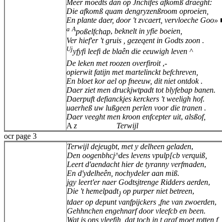
Meer moedts dan op Jnchifes afkomß draeght:
Die afkomß quam dengryzenßroom oproeien,
En plante daer, door 't zvcaert, vervloeche Goo» 
a
A
poßelfchap
,
beknelt in yfie boeien,
Ver hief'er 't gruis , gezeqent in Godts zoon .
Uj
yfyfi leefi de blaên die eeuwigh leven ^
De leken met roozen overfiroit
,-
opierwit fatijn met martelinckt befchreven,
En bloet kor ael op fneeuw, dit niet ontdok .
Daer ziet men druckjwtpadt tot blyfebap banen.
Daerpuft defianckjes kerckers 't weeligh hof.
uaerheß uw lußgeen perlen voor die tranen .
Daer veeght men kroon enfcepter uit
,
alsßof,
A
z
Terwijl
ocr page 3
Terwijl dejeugbt
,
met y delheen geladen
,
Den oogenbhcj^des levens vpulp[cb verquiß,
Leert d'aendacht hier de tyranny verfmaden
,
En d'ydelheên, nochydeler aan miß.
jgy leert'er naer Godtsjtrenge Ridders aerden
,
Die 't hemelpadt
op purper niet betreen
,
}
tdaer op depunt vanfpijckers ,fne van zwoerden
,
Gehhnchen engehnarf door vleefcb en been.
Wat is ons vleefih, dat toch in t graf moet rotten f