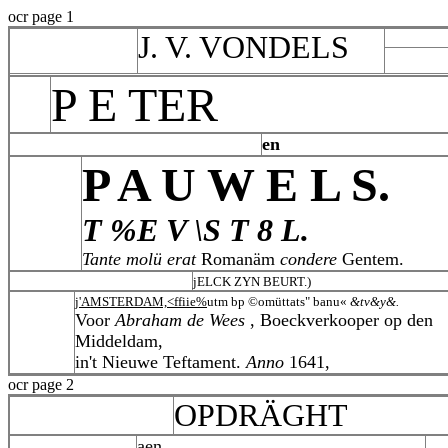
ocr page 1
J. V. VONDELS
P E TER
en
P A U W E L S.
T %E V \S T 8 L.
Tante molü erat
Romanäm
condere
Gentem.
jELCK ZYN BEURT.)
j'AMSTERDAM,<ffiie%
utm bp ©omüttats" banu«
&tv&y&.
Voor
Abraham de Wees
, Boeckverkooper op den
Middeldam,
in't Nieuwe Teftament.
Anno
1641,
ocr page 2
OPDRÄGHT
aen