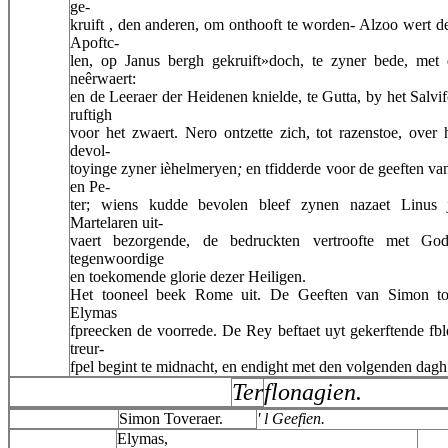
ge-
kruift , den anderen, om onthooft te worden- Alzoo wert de
Apoftc-
len, op Janus bergh gekruift»doch, te zyner bede, met
neêrwaert:
en de Leeraer der Heidenen knielde, te Gutta, by het Salvif
ruftigh
voor het zwaert. Nero ontzette zich, tot razenstoe, over
devol-
toyinge zyner ièhelmeryen
;
en tfidderde voor de geeften va
en Pe-
ter; wiens kudde bevolen bleef zynen nazaet Linus 
Martelaren uit-
vaert bezorgende, de bedruckten vertroofte met Go
tegenwoordige
en toekomende glorie dezer Heiligen.
Het tooneel beek Rome uit. De Geeften van Simon to
Elymas
fpreecken de voorrede. De Rey beftaet uyt gekerftende fbl
treur-
fpel begint te midnacht, en endight met den volgenden dagh
Ter
flonagien.
Simon Toveraer.
' l Geefien.
Elymas,