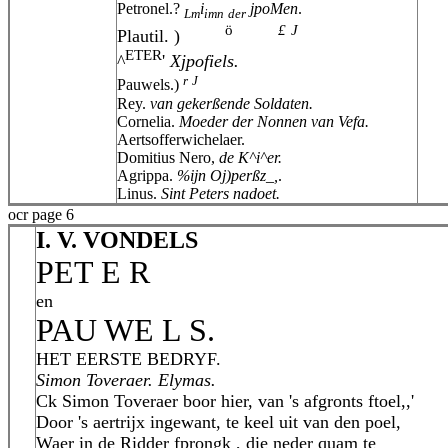
Petronel.?
i
jpoMen
.
Lm
imn
der
ö
£
J
Plautil. )
ETER
^
'
Xjpofiels.
r
J
Pauwels.)
Rey.
van gekerßende Soldaten.
Cornelia.
Moeder der Nonnen van Vefa.
Aertsofferwichelaer.
Domitius Nero,
de K^i^er.
Agrippa.
%ijn Oj)perßz_,
.
Linus.
Sint Peters nadoet.
ocr page 6
I. V. VONDELS
PET E R
en
PAU WE L S.
HET EERSTE BEDRYF.
Simon Toveraer. Elymas.
Ck Simon Toveraer boor hier, van 's afgronts ftoel,,'
Door 's aertrijx ingewant, te keel uit van den poel,
Waer in de Ridder fprongk , die neder quam te