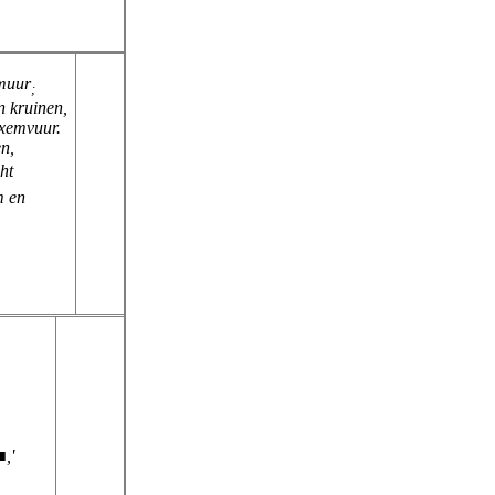
 muur
;
n kruinen,
ixemvuur.
n,
cht
m en
,'