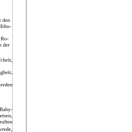
t den
Hifto-
 Ro-
n der
cheit,
gheit,
erden
 Baby-
etsen,
ruften
vrede,