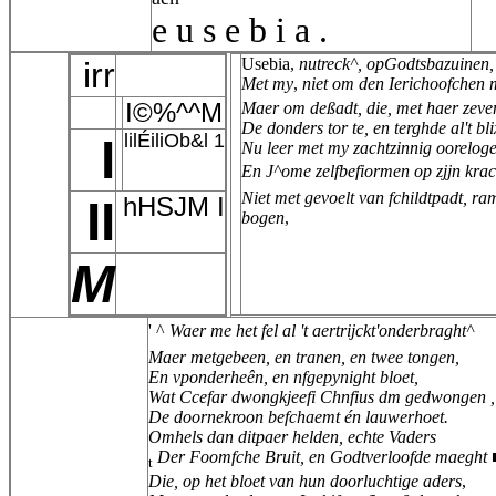
e u s e b i a .
Usebia,
nutreck^, opGodtsbazuinen,
irr
Met my
,
niet om den Ierichoofchen
I©%^^M
Maer om deßadt, die, met haer zeve
De donders tor te, en terghde al't bl
lilÉiliOb&l 1
I
Nu leer met my zachtzinnig ooreloge
En J^ome zelfbefiormen op zjjn kra
Niet met gevoelt van fchildtpadt, ra
hHSJM I
II
bogen
,
M
' ^
Waer me het fel al 't aertrijckt'onderbraght^
Maer metgebeen, en tranen, en twee tongen,
En vponderheên, en nfgepynight bloet,
Wat Ccefar dwongkjeefi Chnfius dm gedwongen ,
De doornekroon befchaemt én lauwerhoet.
Omhels dan ditpaer helden, echte Vaders
Der Foomfche Bruit, en Godtverloofde maeght ■
t
Die, op het bloet van hun doorluchtige aders
,