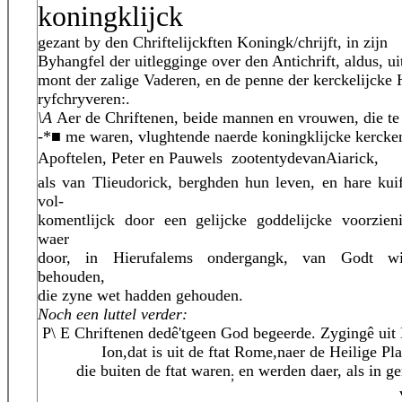
koningklijck
gezant by den Chriftelijckften Koningk/chrijft, in zijn
Byhangfel der uitlegginge over den Antichrift, aldus, ui
mont der zalige Vaderen, en de penne der kerckelijcke 
ryfchryveren:.
\A
Aer de Chriftenen, beide mannen en vrouwen, die te
-*■ me waren, vlughtende naerde koningklijcke kercke
Apoftelen, Peter en Pauwels  zootentydevanAiarick,
als van Tlieudorick, berghden hun leven, en hare kuif
vol-
komentlijck door een gelijcke goddelijcke voorzieni
waer
door, in Hierufalems ondergangk, van Godt wi
behouden,
die zyne wet hadden gehouden.
Noch een luttel verder:
P\ E Chriftenen dedê'tgeen God begeerde. Zygingê uit
Ion,dat is uit de ftat Rome,naer de Heilige Pla
die buiten de ftat waren
en werden daer, als in ge
;