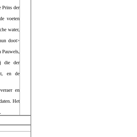
 Prins der
 de voeten
che water,
 hun doot>
n Pauwels,
j die der
dt, en de
veraer en
daten. Het
.