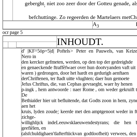
geberght
niet zoo zeer door der Gotteu genade, al
;
befchuttinge. Zo regeerden de Martelaers metChr
A
3
ocr page 5
INHOUDT.
d' |KF^5öp=5|d| Poftels
>
Peter en Pauwels, van Keize
Nero in
den kercker gefmeten, werden, op den top der gedreighde
en genaeckende ftraffèfwaer over hun dootvyanden vaft uit
waren ) gedrongen, door het hardt en gedurigh aenftaen
derChriftenen, ter ftadt uitte vlughten; daer hun gemoete
Jefus Chriftus, die, van Cephas gevraeght, waer hy henen
p-ingk , hem antwoorde : naer Rome , om weder gekruift 
De
Bethiaïder hier uit befluitende, dat Godts zoon in hem, zyn
aen het
kruis, lyden zoude
;
keerde met den amptgenoot weder in ft
zichge-
willighlijck indeLeeuwsklaeuwendestyrans; die hen b
geefïèlen, en
(alsfchuldighaen'tlafterftiickvan godtloofheit) verwees, de