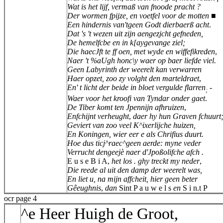
Wat is het lijf, vermaß van fnoode pracht ?
Der wormen fpijze, en voetfel voor de motten ■
Een hindernis van'tgeen Godt dierbaerß acht
.
Dat 's 't wezen uit zijn aengezjcht gefneden,
De hemelfcbe en in k[aygevange ziel;
Die haecJft te ff oen, met wyde en wiffefikreden
,
Naer 't %aUgh honc\y waer op baer liefde viel.
Geen Labyrinth der weerelt kan verwarren
Haer opzet, zoo zy volght den marteldraet
,
En' t licht der beide in bloet vergulde flarren
-
;
Waer voor het kroofi van Tyndar onder gaet
.
De Tiber komt ten Jpennijn afhruizen
,
Enfchijnt verheught
,
daer hy hun Graven fchuurt
Geviert van zoo veel K^ixerlijche huizen,
En Koningen, wier eer e als Chrifius duurt.
Hoe dus ticj^raec^geen aerde: myne veder
Verrucht dengeejè naer d'Jpoßolifche afch .
E u s e B i A,
het los . ghy treckt my neder
,
Die reede al uit den damp der weerelt was,
En liet u, na mijn affcheit, hier geen beter
Gêeughnis
,
dan
Sint P a u w e l s
en
S i n.t P
ocr page 4
^e Heer Huigh de Groot,