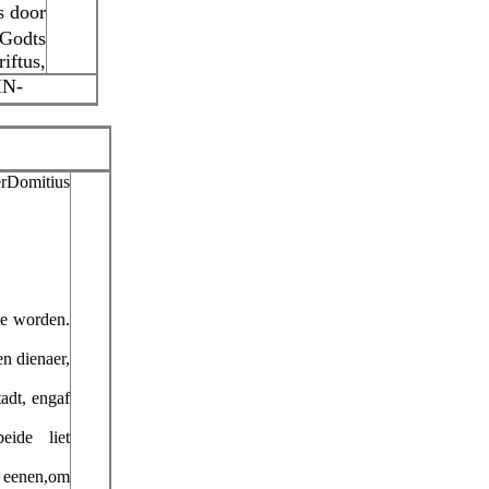
s door
Godts
iftus,
IN-
rDomitius
te worden.
en dienaer,
adt, engaf
eide liet
n eenen,om