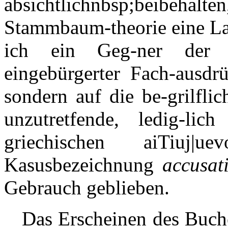
absichtlichnbsp;beibehalten, 
Stammbaum-theorie eine Lan
ich ein Geg-ner der r
eingebürgerter Fach-ausdr
sondern auf die be-grilfli
unzutretfende, ledig-lic
griechischen aiTiuj|uev
Kasusbezeichnung
accusat
Gebrauch geblieben.
Das Erscheinen des Buche