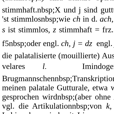
stimmhaft.nbsp;X und j sind guttu
'st stimmlosnbsp;wie
ch
in d.
ach,
s
ist stimmlos,
z
stimmhaft = frz.
f5nbsp;oder engl.
ch, j = dz 
engl
die palatalisierte (mouillierte) A
velares
l.
 Imindoge
Brugmannschennbsp;Transkript
meinen palatale Gutturale, etwa 
gesprochen wirdnbsp;(aber ohne 
vgl. die Artikulationnbsp;von
k,