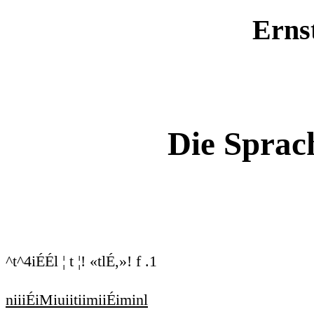
Erns
Die Sprac
^t^4iÉÉl ¦ t ¦! «tlÉ,»! f .1
niiiÉiMiuiitiimiiÉiminl