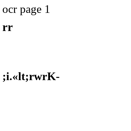
ocr page 1
rr
;i.«lt;rwrK-