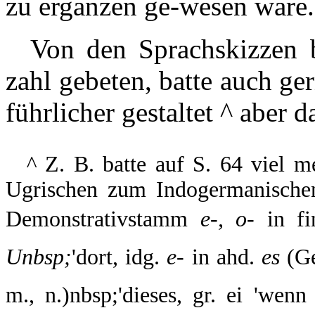
zu erganzen ge-wesen ware.
Von den Sprachskizzen b
zahl gebeten, batte auch g
führlicher gestaltet ^ aber
^
Z. B. batte auf S. 64 viel m
Ugrischen zum Indogermanischen
Demonstrativstamm
e-, o-
in fin
Unbsp;
'dort, idg.
e-
in ahd.
es
(Gen
m., n.)nbsp;'dieses, gr. ei 'wen