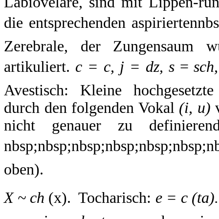
Labiovelare, sind mit Lippen-ru
die entsprechenden aspiriertennbs
Zerebrale, der Zungensaum 
artikuliert.
c = c, j = dz, s
=
sch,
Avestisch: Kleine hochgesetzte
durch den folgenden Vokal
(i, u)
v
nicht genauer zu definieren
nbsp;nbsp;nbsp;nbsp;nbsp;nbsp;
oben).
X ~ ch
(x).  Tocharisch:
e = c (ta).