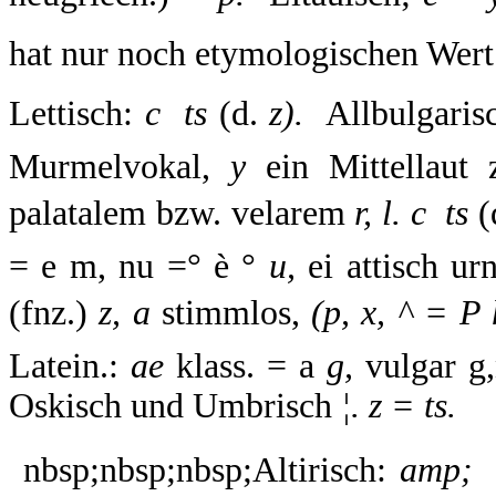
hat nur noch etymologischen Wer
Lettisch:
c  ts
(d.
z).
 Allbulgaris
Murmelvokal,
y
ein Mittellaut
palatalem bzw. velarem
r, l. c  ts
(
= e m, nu =° è °
u,
ei attisch ur
(fnz.)
z, a
stimmlos,
(p, x, ^ = P 
Latein.:
ae
klass. = a
g,
vulgar g
Oskisch und Umbrisch
¦. z = ts.
 nbsp;nbsp;nbsp;Altirisch:
amp; 