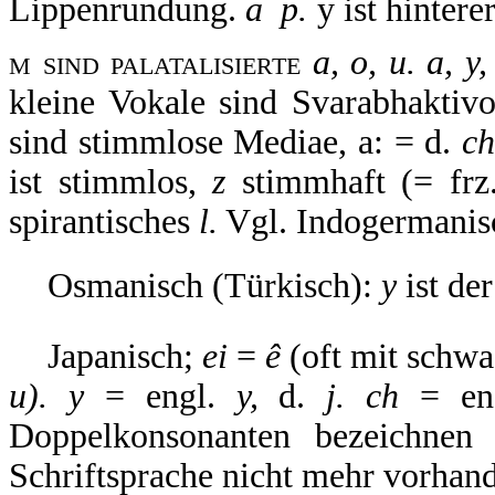
Lippenrundung.
a  p.
y ist hintere
m sind palatalisierte
a, o, u. a, y,
kleine Vokale sind Svarabhaktivo
sind stimmlose Mediae, a: = d.
c
ist stimmlos,
z
stimmhaft (= fr
spirantisches
l.
Vgl. Indogermanis
Osmanisch (Türkisch):
y
ist de
Japanisch;
ei
=
ê
(oft mit schw
u). y
= engl.
y,
d.
j. ch
= en
Doppelkonsonanten bezeichnen 
Schriftsprache nicht mehr vorhan