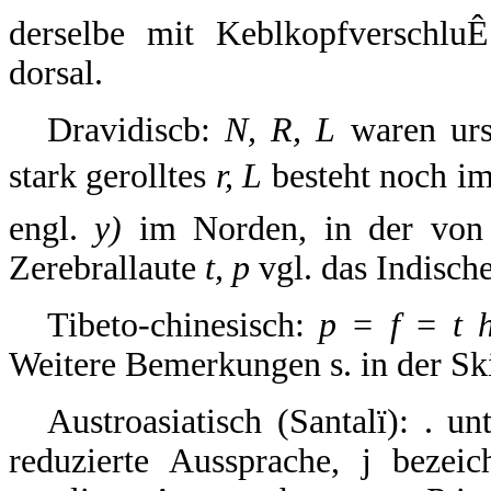
derselbe mit KeblkopfverschluÊ.
dorsal.
Dravidiscb:
N, R, L
waren ursp
stark gerolltes
r, L
besteht noch im
engl.
y)
im Norden, in der von
Zerebrallaute
t, p
vgl. das Indisch
Tibeto-chinesisch:
p = f = t h
Weitere Bemerkungen s. in der Sk
Austroasiatisch (Santalï): . u
reduzierte Aussprache, j bezei