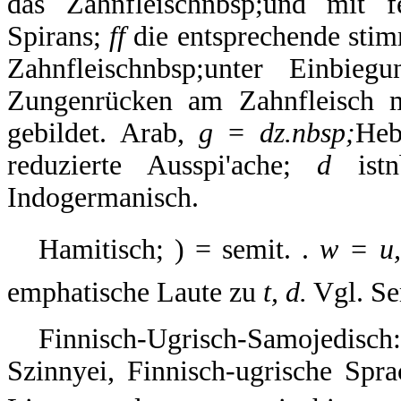
das Zahnfleischnbsp;und mit f
Spirans;
ff
die entsprechende stim
Zahnfleischnbsp;unter Einbi
Zungenrücken am Zahnfleisch mi
gebildet. Arab,
g
=
dz.nbsp;
Heb
reduzierte Ausspi'ache;
d
istn
Indogermanisch.
Hamitisch; ) = semit. .
w = u,
emphatische Laute zu
t, d.
Vgl. Se
Finnisch-Ugrisch-Samojedisch: 
Szinnyei, Finnisch-ugrische Spra