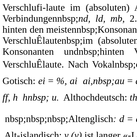
Verschlufi-laute im (absoluten)
Verbindungennbsp;
nd, ld, mb,
2.
hinten den meistennbsp;Konsonant
VerschluÊlautenbsp;im (absolut
Konsonanten undnbsp;hinten 
VerschluÊlaute. Nach Vokalnbsp
Gotisch:
ei
=
%, ai  ai,nbsp;au
=
ff, h  hnbsp; u.
 Althochdeutsch:
th
 nbsp;nbsp;nbsp;Altenglisch
: d = 
 Alt-islandisch:
y (y)
ist langer «-L