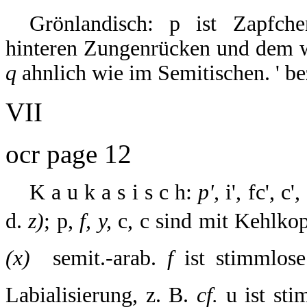
Grönlandisch: p ist Zapfch
hinteren Zungenrücken und dem w
q
ahnlich wie im Semitischen. ' b
VII
ocr page 12
K a u k a s i s c h:
p',
i', fc', c
d.
z)
; p,
f, y,
c, c sind mit Kehlko
(x) 
semit.-arab.
f
ist stimmlose
Labialisierung, z. B.
cf.
u ist stim