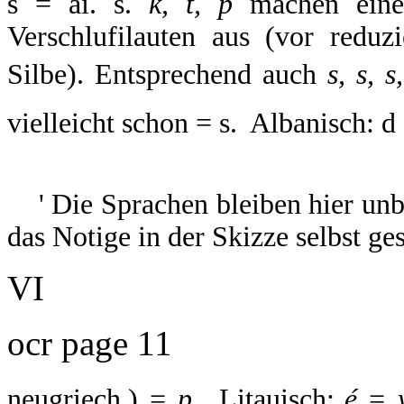
s = ai. s.
k, t, p
machen eine 
Verschlufilauten aus (vor reduz
Silbe). Entsprechend auch
s, s, s
vielleicht schon = s.  Albanisch: d
' Die Sprachen bleiben hier unb
das Notige in der Skizze selbst ges
VI
ocr page 11
neugriech.)
= p.
 Litauisch;
é = 