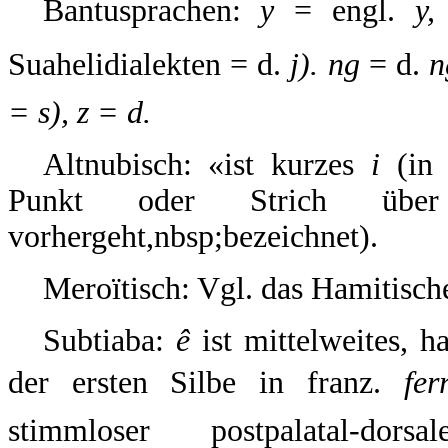
Bantusprachen:
y
= engl.
y,
Suahelidialekten = d.
j). ng
= d.
n
= s), z = d.
Altnubisch: «ist kurzes
i
(in 
Punkt oder Strich üb
vorhergeht,nbsp;bezeichnet).
Meroïtisch: Vgl. das Hamitisch
Subtiaba:
ê
ist mittelweites, 
der ersten Silbe in franz.
fer
stimmloser postpalatal-dor