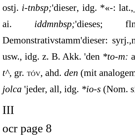
ostj.
i-tnbsp;
'dieser, idg. *«-: lat.
ai.
iddmnbsp;
'dieses;
Demonstrativstamm'dieser: syrj.,
usw., idg. z. B. Akk. 'den
*to-m:
a
t^,
gr.
tóv,
ahd.
den
(mit analoge
jolca
'jeder, all, idg.
*io-s
(Nom. si
III
ocr page 8