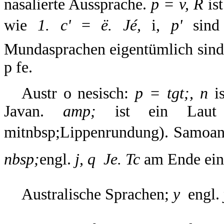
nasalierte Aussprache.
p = v, R
ist
wie
1. c'
=
ë. Jé,
i,
p'
sind 
Mundasprachen eigentümlich sind; 
p fe.
Austr o nesisch:
p = tgt;, n
is
Javan.
amp;
ist ein Laut
mitnbsp;Lippenrundung). Samoan. 
nbsp;
engl.
j, q  Je. Tc
am Ende eine
Australische Sprachen;
y 
engl.