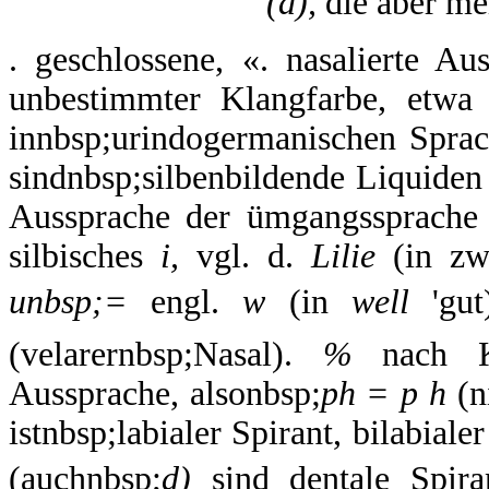
(a),
die aber mei
. geschlossene, «. nasalierte A
unbestimmter Klangfarbe, etw
innbsp;urindogermanischen Spra
sindnbsp;silbenbildende Liquiden
Aussprache der ümgangssprach
silbisches
i,
vgl. d.
Lilie
(in zwe
unbsp;=
engl.
w
(in
well
'gut
(velarernbsp;Nasal).
%
nach Ko
Aussprache, alsonbsp;
ph = p h
(n
istnbsp;labialer Spirant, bilabiale
(auchnbsp;
d)
sind dentale Spira