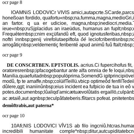
ocr page 8
lOAMNiS LODOVICr VIVIS amici,autapcrte.SCarde,parcs 
honeßoan fordido, quafortu«nbsp;na.fumma,magna,medioGri,inftm
an fartor. q ua er udicioe, magna,nbsp;inediocri,media.
ieue«nbsp;ruSjplacidus an iraeüdus, humanus an fuplt;nbsp;cil
Frequéternbsp;cnim exçüfandû eft, quod ignotusferibas,nbsp;aut
noftri innbsp;genij virefolutaepiftola
ôé
leciofcribentisnbsp;nom
arrogâtiçnbsp;veldementiç feribenté apud animû fuû ftalt;nbsp;ti
ocr page 9
DE CONSCRTBEN. EPTSTOLIS.
acrius.Ci fupercihofus fi
oratoresrenbsp;ipfacogebantur ante alfa omnia de fe loqui,nbsp
Manilia.quaefuitadnbsp;populöprima.SomendG igitprincipiöveln
modû, fp te amaffe,nbsp;colüifTeillü.vbicp optimeôd fenfilTedeil
dûlere,qgt; inaniinûnbsp;eius incident ea fufpicio de tua in eô
potes.documenbsp;lûaliqd'amicætuævolûtatis ergaillö,culpänbsp;r
ac ætaiê,aut agnbsp;teculpâfateberis.fîitarcs pofeat. pnitetenb
demôftrabis,aut paterna*
ocr page 10
10Afi;NlS LODOVICI VÎV1S ab filo ingcniû.htcras.humanif
incredibili humanitate comple*nbsp;ditur,autcupiditat