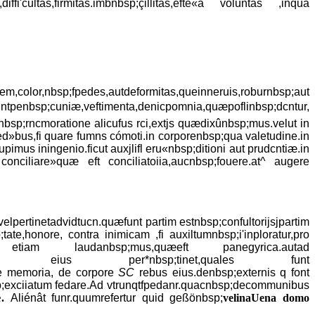
fi'cultas,firmitas.imbnbsp;çillitas,efte«â voluntas ,inqua
 cutem,color,nbsp;fpedes,autdeformitas,queinneruis,roburnbsp;aut
funtpenbsp;cuniæ,veftimenta,denicpomnia,quæpoflinbsp;dcntur,
.nbsp;rncmoratione alicufus rci,extjs quædixûnbsp;mus.velut in
;fed»bus,fi quare fumns cómoti.in corporenbsp;qua valetudine.in
pimus iningenio.ficut auxjlifl eru«nbsp;ditioni aut prudcntiæ.in
conciliare»quæ eft conciliatoiia,aucnbsp;fouere.at^ augere
elpertinetadvidtucn.quæfunt partim estnbsp;confultorijsjpartim
te,honore, contra inimicam ,fi auxiltumnbsp;i'inploratur,pro
aut etiam laudanbsp;mus,quæeft panegyrica.autad
dcommodü eius per*nbsp;tinet,quales funt
;de memoria, de corpore
SC
rebus eius.denbsp;externis q font
p;exciiatum fedare.Ad vtrunqtfpedanr.quacnbsp;decommunibus
æ.
Aliénât funr.quumrefertur quid geßönbsp;
velinaUena domo