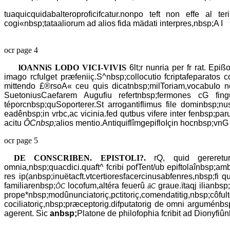
tuaquicquidabalteroproficifcatur.nonpo teft non effe al t
cogi«nbsp;tataaliorum ad alios fida mädati interpres,nbsp;A I
ocr page 4
lOANNiS LODO VICI-VIVIS
6lt;r nunria per fr rat. Epi
imago rcfulget præfeniiç.S^nbsp;collocutio fcriptafeparatos
mittendo £®rsoA« ceu quis dicatnbsp;milToriam,vocabuIo no re
SuetoniusCaefarem Augufiu refertnbsp;fermones cG fingul
téporcnbsp;quSoporterer.St arrogantiflimus file dominbsp;nusR
eadênbsp;in vrbc,ac vicinia.fed qutbus vifere inter fenbsp;pa
acitu
ÔCnbsp;
alios mentio.AntiquiflîmgepifloIçin hocnbsp;vnG 
ocr page 5
DE CONSCRIBEN. EPISTOLI?.
rQ, quid gereretur
omnia,nbsp;quacdici.quaft^ fcribi pofTent/ub epiftolaînbsp;am
res ip(anbsp;inuëtacft.vtcertioresfacercinusabfenres,nbsp;fi 
familiarenbsp;
locofum,altéra feuerû
graue.ïtaqj ilianbsp
ÔC
âC
prope*nbsp;modûnunciatoriç,pctitoriç,comendatitig,nbsp;côf
cociliatoriç,nbsp;præceptorig.difputatorig de omni arguménbsp;
agerent. Sic
anbsp;
Platone de philofophia fcribit ad Dionyfiû