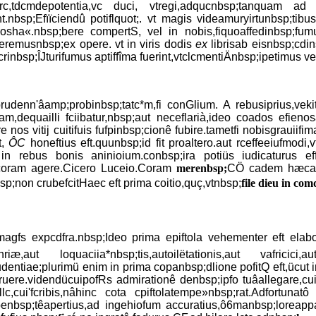
rc,tdcmdepotentia,vc duci, vtregi,adqucnbsp;tanquam ad 
t.nbsp;Efïïciendû potiflquot;. vt magis videamuryirtunbsp;tibu
nosha«.nbsp;bere compertS, vel in nobis,fiquoaffedinbsp;fumus
eremusnbsp;ex opere. vt in viris dodis
ex
librisab eisnbsp;cdin
;ÎJturifumus aptiffîma fuerint,vtclcmentiÄnbsp;ipetimus venia
denn'âamp;probinbsp;tatc*m,fi conGlium. A rebusiprius,vek
nam,dequailli fciibatur,nbsp;aut neceflarià,ideo coados efie
ire nos vitij cuitifuis fufpinbsp;cionê fubire.tametfi nobisgraui
t,
ÔC
honeftius eft.quunbsp;id fit proaltero.aut rceffeeiufmodi
 in rebus bonis aninioium.conbsp;ira potiüs iudicaturus ef
;coram agere.Cicero Luceio.Coram
merenbsp;
CÖ cadem hæcage
;non crubefcitHaec eft prima coitio,quç,vtnbsp;
file dieu in com
agfs expcdfra.nbsp;Ideo prima epiftola vehementer eft ela
æ,aut loquaciia*nbsp;tis,autoilëtationis,aut vafricici
prudentiae;plurimü enim in prima copanbsp;dlione pofitQ eft,ücut
ruere.videndücuipofRs admirationê denbsp;ipfo tuâallegare,cuip
lc,cui'fcribis,nâhinc cota cpiftolatempe»nbsp;rat.Adfortunatô
bsp;têapertius,ad ingehiofum accuratius,ô6manbsp;loreapparato