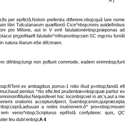
A }
fis per epiftclâ.Noloin prefentia diflerere.nbsp;quâ lare nome
;quin libri Tufculanarum quæftionû Cice*nbsp;ronis autdefinibus
tioni pro Milone, aut in
V erré
falutationénbsp;præponas ad
ftolacui prçpofitaeft falutatio^nifinarunbsp;ram SC ingcniu fumât
n natura illarum eße difcriraen.
ero difnbsp;lungi non poftunt commode, eadem enimnbsp;funt
bsp;filTent
ex
ambagibus porrus-1 nitio illud p«nbsp;fandû eft
mur,haud penitus ^rtis efle.fed prudentiæ»nbsp;quæ paritur ex
mninoinftituitur.Nequisfevel hoc loconbsp;vel in alr,'s,aut a me
 generis orationis accepturufperct. Suenbsp;enim,quipræcepta
bsp;ceprâ,adiuuari a nobis inuéiionem.ô^ pro«nbsp;moueri
sad rem venio*nbsp;Scripturus epiRolâ confyderec quis,
QC
uiter feu dubi'enbsp;
A 4