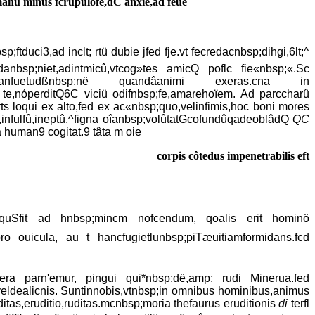
anû minus fcrupulofe,dC anxie,ad feue
ftduci3,ad inclt; rtü dubie jfed fje.vt fecredacnbsp;dihgi,6lt;^
redanbsp;niet,adintmicû,vtcog»tes amicQ poflc fie«nbsp;«.Sc
fuetudßnbsp;në quandâanimi exeras.cna in
e te,nóperditQ6C viciü odifnbsp;fe,amarehoïem. Ad parccharû
arts loqui ex alto,fed ex ac«nbsp;quo,velinfimis,hoc boni mores
ax,infulfû,ineptû,^figna oîanbsp;volûtatGcofundûqadeoblâdQ
QC
â human9 cogitat.9 tâta m oie
corpis côtedus impenetrabilis eft
iquSfit ad hnbsp;mincm nofcendum, qoalis erit hominö
ro ouicula, au t hancfugietlunbsp;piTæuitiamformidans.fcd
a parn'emur, pingui qui*nbsp;dë,amp; rudi Minerua.fed
eldealicnis. Suntinnobis,vtnbsp;in omnibus hominibus,animus
tas,eruditio,ruditas.mcnbsp;moria thefaurus eruditionis
di
terfl