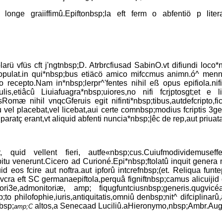
eri longe graiiffimû.Epiftonbsp;la eft ferm o abfentiö p lit
ßolarü vfüs cft j'ngtnbsp;D. Atrbrcfiusad SabinO.vt difiundi loc
 copulat.in qui*nbsp;bus etiäcö amico mifccmus animn.ó^ mennbs
cepto.Nam in*nbsp;lerpr^'fentes nihil eß opus epifiola.nifi f
is,etiâcû Liuiafuagra*nbsp;uiores,no nifi fcrjptosgt;et e 
omæ nihil vnqcGferuis egit nifinti*nbsp;tibus,autdefcripto,fic
ru vel placebat,vel licebat,aui certe comnbsp;modius fcriptis 3g
paratç erant,vt aliquid abfenti nuncia*nbsp;|êc de rep,aut priuat
, quid vellent fieri, autfe«nbsp;cus.Cuiufmodividemuseffe
bitu venerunt.Cicero ad Curioné.Epi*nbsp;ftolatû inquit genera m
quid eos fcire aut noftra.aut ipforû intcrefnbsp;(et. Reliqua 
;vcra eft SC germanaepiftola,perquâ figniftnbsp;camus alicuijid 
ultori3e,admonitoriæ, amp; fiqugfuntciusnbsp;generis.qugvicéa
to philofophie,iuris,antiquitatis,omniû denbsp;nit^ difciplinar
nbsp;
altos,a Senecaad Luciliû.aHieronymo,nbsp;Ambr.Augu
amp;C