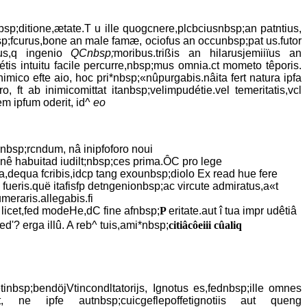
nbsp;ditione,ætate.T u ille quogcnere,plcbciusnbsp;an patntius,
bsp;fcurus,bone an male famæ, ociofus an occunbsp;pat us.futor
cus,q ingenio
QCnbsp;
moribus.trißis an hilarusjemiiïus an
étis intuitu facile percurre,nbsp;mus omnia.ct mometo têporis.
imico efte aio, hoc pri*nbsp;«nûpurgabis.nâita fert natura ipfa
ro, ft ab inimicomittat itanbsp;velimpudétie.vel temeritatis,vcl
em ipfum oderit, id^
eo
rnbsp;rcndum, nâ inipfoforo noui
onê habuitad iudilt;nbsp;ces prima.ÔC pro lege
fa,dequa fcribis,idcp tang exounbsp;diolo Ex read hue fere
s fueris.quë itafisfp detngenionbsp;ac vircute admiratus,a«t
meraris.allegabis.fi
i licet,fed modeHe,dC fine afnbsp;
P
eritate.aut î tua impr udêtiâ
d'? erga illû. A reb^ tuis,ami*nbsp;
citiâcôeiii cûaliq
nbsp;bendöjVtincondltatorijs, Ignotus es,fednbsp;ille omnes
ont, ne ipfe autnbsp;cuicgeflepoffetignotiis aut queng