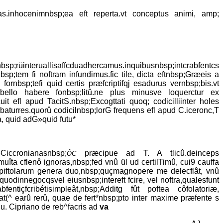
eras.inhocenimnbsp;ea eft reperta.vt conceptus animi, amp;
o*nbsp;rüinteruallisaffcduadhercamus.inquibusnbsp;intcrabfentcs
p;tem fi noftram infundimus.fic tile, dicta eftnbsp;Græeis a
ornbsp;tefi quid certis præfcriptifqj esadurus vernbsp;bis.vt
libello habere fonbsp;litû.ne plus minusve loquerctur ex
uit efl apud TacitS.nbsp;Excogttati quoq; codicilliinter holes
ebaturres.quorû codicilnbsp;lorG frequens efl apud C.iceronc,T
a, quid adG»quid futu*
Ciccronianasnbsp;
præcipue ad T. A tlicû.deinceps
ÔC
uîta cflenô ignoras,nbsp;fed vnû ül ud certilTimû, cui9 cauffa
funtepiftolarum genera duo,nbsp;quçmagnopere me delecflât, vnû
quodinnegocqsvel eiusnbsp;intereft fcire, vel noftra,qualesfunt
bfentiçfcribétisimpleât,nbsp;Additg fût poftea côfolatoriæ,
û,at(^ earû rerû, quae de fert*nbsp;pto inter maxime præfente s
. Cipriano de reb^facris ad
va