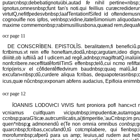
putarcnbsp;debebatignotuübi,autad
fe
nihil pertine«nbsp;
ignotus,omnesnbsp;funt fan's noti.qui feillius curæcrediderun
virtutQ,nefitfpedesvbnbsp;laafTentationfSifed id oftendemus
cognouifle nos ipfos, velnbsp;vidine,itateßimonium aliquodan
maxime commemonbsp;rabimusilliusbona,quæad rem,dequafcrinbsp
ocr page 11
DE CONSCRÏBEN. EPISTOLÎS. beralitatem,fi beneficiû.pru
fcrtbimus.vt rein effe honeftam,dodâ,nbsp;argutam,ideo dig
diiiitë,ob iuftiiiâ ad I udicem.ad regê,adnbsp;magiftratQ.inaIüi
nonfcribere.neceffitatêfortilTimS effenbsp;telô,cui ncmo refifta
fcrip(eris,v el côfidentêffedvirum baudnbsp;quaq malû,âd
excufan«nbsp;dû,curdere aliqua fcribas, dequapoterasnbsp
icus,quæ nûcnbsp;exponam abfens audacius, Epifioia enimnbsp
ocr page 12
ÏOANNIS LODOVrCI VtVIS funt proniora pofl hanc»ct m
vcniamus cuitfquam viciputnbsp;impudentiæ,autarroganri
ccnbsp;paraG'ticæ.autrcurriIicatis,ai)timperitie,'auCnbsp;im 
quen*nbsp;
g
admonendû e(Te non omnia omnibus
conbsp;
g
quarcnbsp;fcribas,cxcufand0,tû cotcmplabere, qui fienbsp;il
morofumnbsp;afperû para us amp; leuius,ad rudern aut heben