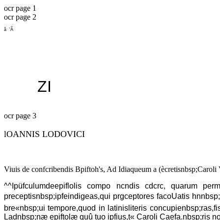
ocr page 1
ocr page 2
â 'Ã
ZI
ocr page 3
lOANNIS LODOVICI
Viuis de confcribendis Bpiftoh's, Ad Idiaqueum a (ècretisnbsp;Caroli
^^Ipüfculumdeepiflolis compo ncndis cdcrc, quarum perma
preceptisnbsp;ipfeindigeas,qui prgceptores facoUatis hnnbsp;
bre«nbsp;ui tempore,quod in latinisliteris concupienbsp;ras,
Ladnbsp;næ epiftolæ quû tuo ipfius,t« Caroli Caefa.nbsp;ris 