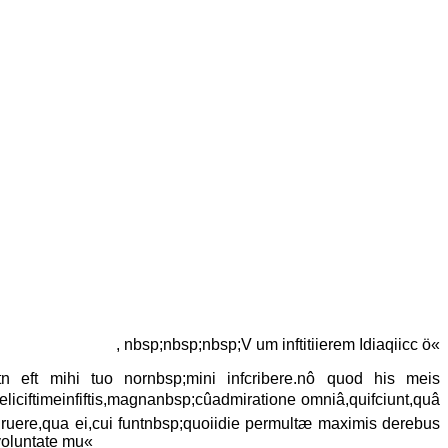
, nbsp;nbsp;nbsp;V um inftitiierem Idiaqiicc ö«
n eft mihi tuo nornbsp;mini infcribere.nô quod his meis
liciftimeinfiftis,magnanbsp;cûadmiratione omniâ,quifciunt,quâ
ógruere,qua ei,cui funtnbsp;quoiidie permultæ maximis derebus
voluntate mu«