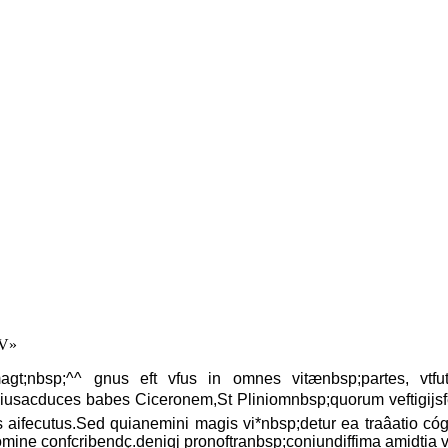
 V»
gt;nbsp;^^ gnus eft vfus in omnes vitænbsp;partes, vtfut
iusacduces babes Ciceronem,St Pliniomnbsp;quorum veftigijsfe
fis aifecutus.Sed quianemini magis vi*nbsp;detur ea traâatio c
nomine confcribendç.deniqj pronoftranbsp;coniundiffima amidtia 