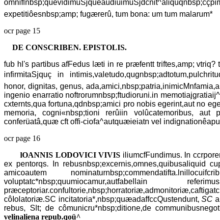
omniflnbsp;quevidimuSjqueaudiuimuSjdcnit^aliquqnbsp;cçpimu
expetitiôesnbsp;amp; fugærerû, tum bona: um tum malarum*
ocr page 15
DE CONSCRIBEN. EPISTOLIS.
fub hl's partibus afFedus læti in re præfentt triftes,amp; vtri
infirmitaSjquç in intimis,valetudo,qugnbsp;adtotum,pulchrit
honor, dignitas, genus, ada,amici,nbsp;patria,inimicMnfamia,a
ingenio enarratio noftrorumnbsp;ftudioruni.in memotiajgratiaij
cxternts,qua fortuna,qdnbsp;amici pro nobis egerint,aut no eger
memoria, cogni«nbsp;tioni rerûiin volûcatemoribus, aut pi
conferüatâ,quæ cft offi-ciofa^autquæieiatn vel indignationêap
ocr page 16
lOANNIS LODOVICI VIVIS
iliumcfFundimus. In ccrpore
ex pentorqs. In rebusnbsp;excernis,omnes,quibusaliquid cupi
amicoautem nominaturnbsp;commendatifta.lnilloc
voluptatc*nbsp;quumiocamur,autfabellain
præceptoriar.confultorie,nbsp;horratoriæ,admonitoriæ,caftig
côIolatoriæ.SC incitatoria*,nbsp;quæadaffccQustendunt,
SC
a
rebus, Slt; de cômunicru*nbsp;ditione,de communibusnegotij
velinaliena repub.qoü^