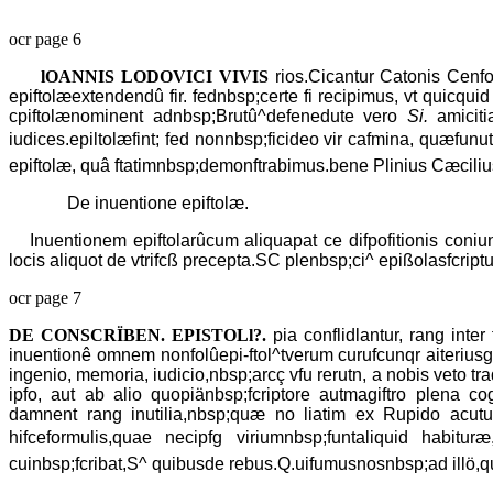
ocr page 6
lOANNIS LODOVICI VIVIS
rios.Cicantur Catonis Cenfo
epiftolæextendendû fir. fednbsp;certe fi recipimus, vt quicqui
cpiftolænominent adnbsp;Brutû^defenedute vero
Si.
amicitia
iudices.epiltolæfint; fed nonnbsp;ficideo vir cafmina, quæfunut
epiftolæ, quâ ftatimnbsp;demonftrabimus.bene Plinius Cæcilius,n
De inuentione epiftolæ.
Inuentionem epiftolarûcum aliquapat ce difpofitionis co
locis aliquot de vtrifcß precepta.SC plenbsp;ci^ epißolasfcript
ocr page 7
DE CONSCRÏBEN. EPISTOLl?.
pia conflidlantur, rang inte
inuentionê omnem nonfolûepi-ftol^tverum curufcunqr aiteriusg
ingenio, memoria, iudicio,nbsp;arcç vfu rerutn, a nobis veto tr
ipfo, aut ab alio quopiänbsp;fcriptore autmagiftro plena co
damnent rang inutilia,nbsp;quæ no liatim ex Rupido acut
hifceformulis,quae necipfg viriumnbsp;funtaliquid habitur
cuinbsp;fcribat,S^ quibusde rebus.Q.uifumusnosnbsp;ad illö,quiil