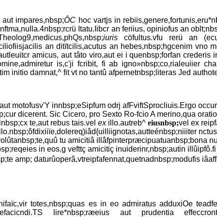
aut impares,nbsp;
ÔC
hoc vartjs in rebiis,genere,fortunis,eru*
a,nulla.4nbsp;rcrü Itatu.Iibcr an feriius, opiniofus an oblt;n
Theolog9,medicus,phQs,nbsp;
iuris
cöfultus.vfu rerü an (e
iofiisjacilis an ditïtcilis,acutus an hebes,nbsp;hgcenim vno m
leuitcr amicus, aut tâto viro,aut ei i quenbsp;forfan crederis in
ine,admiretur is,c'ji fcribit, fi ab igno»nbsp;co,rialeuiier cha
m initio damnat,^ fit vt no tantû afpernetnbsp;literas Jed authot
t, aut motofusv'Y innbsp;eSipfum odrj afFviftSprocliuis.Ergo occu
;cur dicerent. Sic Cicero, pro Sexto Ro-fcio A merino,qua orati
bsp;cx te,aut rebus tais.vel
ex
illo.autreb^
eiusnbsp;
vel ex reip
lo.nbsp;ôfdixiiïe,dolereq)iâd{uilliignotas,autteénbsp;niiiter nctu
 volûtanbsp;te,quû tu amicitiâ illâfpinterpræcipuatuanbsp;bona nu
eqeies in eos,g vefttç amicitiç inuiderinr,nbsp;autin illûipfô.f
sp;te amp; daturûoperâ,vtreipfafennat,quetnadnbsp;modufis iâaffe
aïc,vir totes,nbsp;quas es in eo admiratus adduxiOe teadfeti
ebcnefacicndi.TS lire*nbsp;ræeius aut prudentia effeccr