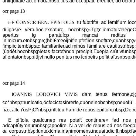
antiquitaté accomodanbsp;tius.ad occupatû breuiter, ad ociofû 
ocr page 13
r»E CONSCRIBEN. EPISTOLIS.
tu fubtrifte, ad lemiflum i
diligasre vera.hoclexnaturç, hocnbsp;«Tgt;cliornaturælegeC
apertus fg paratufcp mancat redttus inn
inimicum.etnbsp;prç(hbi£meoijnifle,pfeflionisnoftræ,quanbs
fimpiiciternbsp;ac familiariter,ad minus familiare cautius,nbs
(ùadêt.hocnbsp;pietas facrofanda precipit Exepla crût vfunbsp;
aflèntatonbsp;riûjvt nullo penitus mo fcribêtis poflît aîusnbsp
ocr page 14
lOANNIS LODOVICI VIVIS
dam tenus fermone,cjgt
co*nbsp;tnunicatio,ócfocictasinrerfe,quöneinobcnbsp;neuolü
hæcaltcn'usPjO*nbsp;inftituu.Fam de rebus epiftolx,nbsp;De r
E piftola quafcunep res poteft continere» fed nos 
adcaptûtyronumnbsp;appofire. N a vel de rebus ad nos fpeda
di.
corpus,nbsp;funtextcrna.inanimomens.inquaiudiciff,nbsp;fag