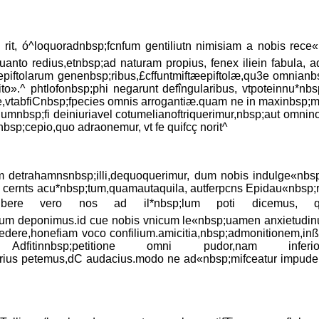
rit, ó^loquoradnbsp;fcnfum gentiliutn nimisiam a nobis rece«
Quanto redius,etnbsp;ad naturam propius, fenex iliein fabula
epiftolarum genenbsp;ribus,£cffuntmiftæepiftolæ,qu3e omnianbsp
ito».^ phtlofonbsp;phi negarunt defîngularibus, vtpoteinnu*nbsp
vtabfiCnbsp;fpecies omnis arrogantiæ.quam ne in maxinbsp;mis
umnbsp;fi deiniuriavel cotumelianoftriquerimur,nbsp;aut omnino
bsp;cepio,quo adraonemur, vt fe quifcç norit^
m detrahamnsnbsp;illi,dequoquerimur, dum nobis indulge«nb
arn cernts acu*nbsp;tum,quamautaquila, autferpcns Epidau«nbsp;
.fcribere vero nos ad il*nbsp;lum poti dicemus, 
bsp;finum deponimus.id cue nobis vnicum le«nbsp;uamen anxiet
cedere,honefiam voco confilium.amicitia,nbsp;admonitionem,i
. Adfitinnbsp;petitione omni pudor,nam infe
erius petemus,dC audacius.modo ne ad«nbsp;mifceatur impuden