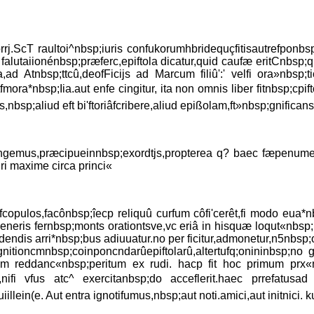
rrj.ScT raultoi^nbsp;iuris confukorumhbridequçfitisautrefponbsp;
d falutaiionénbsp;præferc,epiftola dicatur,quid caufæ eritCnbsp
,ad Atnbsp;ttcû,deofFicijs ad Marcum filiû':' velfi ora»nbsp;
fmora*nbsp;Iia.aut enfe cingitur, ita non omnis liber fitnbsp;cpi
bsp;aliud eft bi'ftoriâfcribere,aliud epißolam,ft»nbsp;gnificansi
niungemus,præcipueinnbsp;exordtjs,propterea q? baec fæpenum
uri maxime circa princi«
r fcopulos,facônbsp;îecp reliquû curfum côfi'cerêt,fi modo eua*n
eneris fernbsp;monts orationtsve,vc eriâ in hisquæ loqut«nbsp;
adendis arri*nbsp;bus adiuuatur.no per ficitur,admonetur,n5nbsp;o
gnitioncmnbsp;coinponcndarûepiftolarû,altertufq;onininbsp;no
um reddanc«nbsp;peritum ex rudi. hacp fit hoc primum prx«n
æ,nifi vfus atc^ exercitanbsp;do acceflerit.haec prrefatu
lein(e. Aut entra ignotifumus,nbsp;aut noti.amici,aut initnici. k