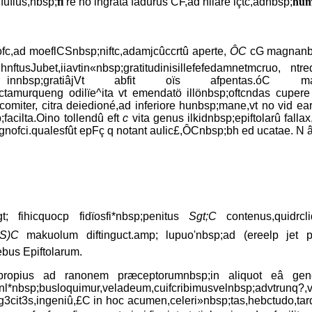
fufius,nbsp;
fi
ré no ingratâ fadurus CF,ad hilare lçtc,adnbsp;
hum
ocofc,ad moeflCSnbsp;niftc,adamjcûccrtû aperte,
ÔC
cG magnanbsp;
hnftusJubet,iiavtin«nbsp;gratitudinisillefefedamnetmcruo, nt
bsp;gratiâjVt abfit oïs afpentas.óC man
p;vctamurqueng odilïe^ita vt emendatö illönbsp;oftcndas cuper
p;comiter, citra deiedioné,ad inferiore hunbsp;mane,vt no vid e
facilta.Oino tollendû eft
c
vita genus ilkidnbsp;epiftolarû fall
;dignofci.qualesfût epFç q notant auIic£,ÔCnbsp;bh ed ucatae. N 
; fihicquocp fidïosfi*nbsp;penitus
Sgt;C
contenus,quidrcl
S)C
makuolum diftinguct.amp; lupuo'nbsp;ad (ereelp jet p
ebus Epiftolarum.
propius ad ranonem præceptorumnbsp;in aliquot eâ gener
nl*nbsp;busloquimur,veladeum,cuifcribimusvelnbsp;advtrunq?,v
3cit3s,ingeniû,£C in hoc acumen,celeri»nbsp;tas,hebctudo,tardi