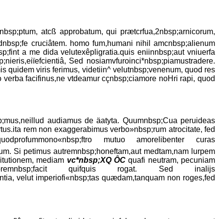
nbsp;ptum, atcß approbatum, qui prætcrfua,2nbsp;arnicorum,
, adnbsp;fe cruciâtem. homo fum,humani nihil amcnbsp;alienum
;fint a me dida velutexêpligratia.quis eniinnbsp;aut vniuerfa
;nieris,eiïefcientiâ, Sed nosiamvfuroinci*nbsp;piamustradere.
 quidem viris ferimus, videtiin^ velutnbsp;venenum, quod res
 verba facifinus,ne vtdeamur cçnbsp;ciamore noHri rapi, quod
sp;mus,neillud audiamus de äatyta. Quumnbsp;Cua peruideas
rtus.ita rem non exaggerabimus verbo»nbsp;rum atrocitate, fed
quodprofummono«nbsp;ftro mutuo amorelibenter curas
udinum. Si petimus autremnbsp;honeftam,aut medtam,nam lurpem
nßitutionem, mediam
vc*nbsp;XQ ÔC
quafi neutram, pecuniam
rioremnbsp;facit quifquis rogat. Sed inalijs
tia, velut imperiofi«nbsp;tas quædam,tanquam non roges,fed