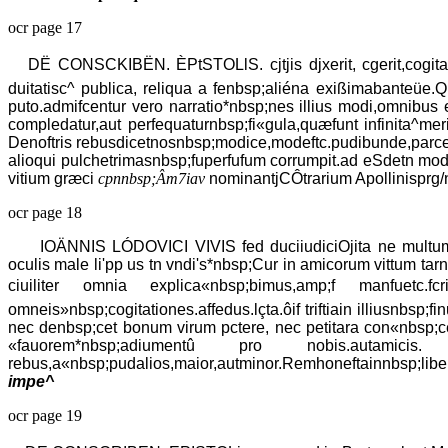
ocr page 17
DË CONSCKIBËN. ÈPtSTOLlS. cjtjis djxerit, cgerit,cogita 
duitatisc^ publica, reliqua a fenbsp;aliéna exißimabanteüe.
puto.admifcentur vero narratio*nbsp;nes illius modi,omnibus 
compledatur,aut perfequaturnbsp;fi«gula,quæfunt infinita^mer
Denoftris rebusdicetnosnbsp;modice,modeftc.pudibunde,parce,
alioqui pulchetrimasnbsp;fuperfufum corrumpit.ad eSdetn mod
vitium græci
cpnnbsp;Âm7iav
nominantjCÔtrarium Apollinisprg/n
ocr page 18
IOÄNNIS LÓDOVICI VIVIS fed duciiudiciOjita ne multu
oculis male li'pp us tn vndi's*nbsp;Cur in amicorum vittum t
ciuiliter omnia explica«nbsp;bimus,amp;f manfuetc
omneis»nbsp;cogitationes.affedus.lçta.ôif triftiain illiusn
nec denbsp;cet bonum virum pctere, nec petitara con«nbsp;
«fauorem*nbsp;adiumentû pro nobis.autamicis
rebus,a«nbsp;pudalios,maior,autminor.Remhoneftainnbsp;lib
impe^
ocr page 19