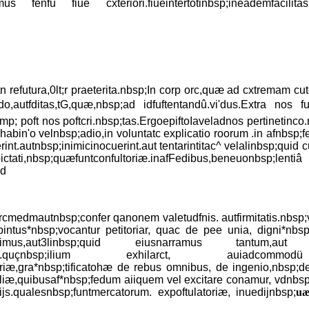
s fenfu fiue cxteriori.fiueintertotinbsp;ineademfacilitas,dif
q? tn refutura,0lt;r praeterita.nbsp;In corp orc,quæ ad cxtremam
udo,autfditas,tG,quæ,nbsp;ad idfuftentandû.vi'dus.Extra nos 
mp; poft nos poftcri.nbsp;tas.ErgoepiftoIaveladnos pertinetinco
^habin'o velnbsp;adio,in voluntatc explicatio roorum .in afnbsp
int.autnbsp;inimicinocuerint.aut tentarintitac^ velalinbsp;quid cu
ctati,nbsp;quæfuntconfultoriæ.inafFedibus,beneuonbsp;lentiâ 
ud
rcmedmautnbsp;confer qanonem valetudfnis. autfirmitatis.nbsp;v
ntus*nbsp;vocantur petitoriar, quac de pee unia, digni*nbsp;ta
uifcribimus,aut3linbsp;quid eiusnarramus tantum,
 referimus.quçnbsp;ilium exhilarct, auia
atcriæ,gra*nbsp;tificatohæ de rebus omnibus, de ingenio,nbsp
liæ,quibusaf*nbsp;fedum aiiquem vel excitare conamur, vdnbs
s.qualesnbsp;funtmercatorum. expoftulatoriæ, inuedijnbsp;
u