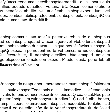
afylüaccurrendumeit,necdbnbsp;feernendü quis notus,quis
s illius addudi, quäalledi Fortuna,
8Cnbsp;
in comemoratione
 beneficio ab illo, vel audifleab ijs,nbsp;expert! funt, vel
s,orationibushabitis,præledionibus,nbsp;difputationibusjSC ea
, humanitate, fiamidtiä,li*
itanbsp;communi atn tdtia^a paternxa rebus de quinbsp;bus
nosad cumnbsp;tanquâad arâconfugere.vel vtobfortunasnbsp;ad
ifimam, innbsp;animo duntaxat illius,que nos tâtifacimus,nbsp;quâ
,vtquQnbsp;eam pernouerit nô te vel temcrariû iudicetnbsp;qui
fet fecordë te, fi ne«nbsp;glexiffes. bftetiamapud amicum
refxpeconaniem,deter«nbsp;ruit P udor quidâ pene fubruff
dia.accrrima eff, cætera
bo*nbsp;randn.neapudnouumerganosar.imuminnbsp;fufpitionem
,aut putidxnbsp;afFedationis.aut immodicc aflentationis
 in vafis teneris adhucnbsp;ó(Smollibus,quQ coalefcüt.Nec puto
aternûhofpitium,cuinbsp;cura fubditorû. Q,uod fi nihil babes,
 amp; fuperciliofum,reueiennbsp;tius.modoabfitalTentatio, ad
.fi eo deledlatur.ôé fie fe vene*nbsp;rariarguit. dotflo ad