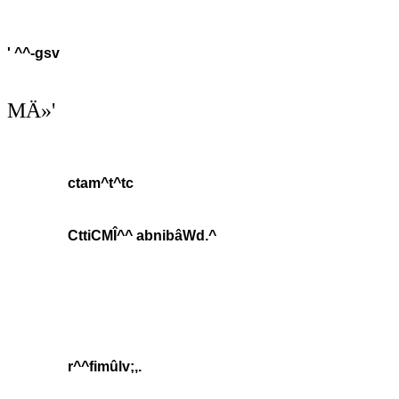
' ^^-gsv
MÄ»'
ctam^t^tc
CttiCMÎ^^ abnibâWd.^
r^^fimûlv;,.