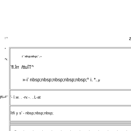
z
\'^
»
 t ' nbsp;nbsp;' . »
^r.
'fl.îrr  /ttuîT^
 »-i' nbsp;nbsp;nbsp;nbsp;nbsp;^ i. *.
jÿ
gt;
'- î.w. . -rv.-. ..L-at
..il''
îtfi y s' - nbsp;nbsp;nbsp;