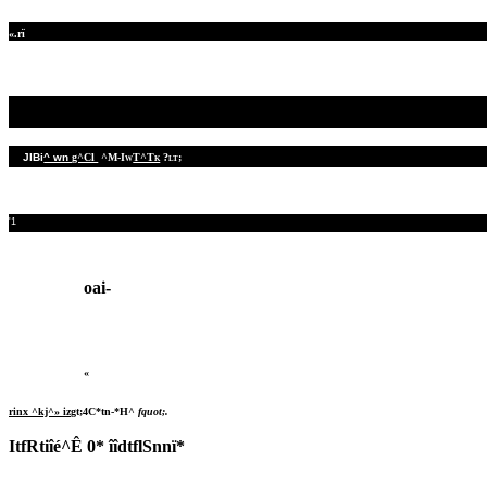
«.rï
JlBi
^ wn
g^Cl
 ^M-Iw
T^Tk
?lt;
'1
oai-
«
rinx ^kj^» iz
gt;4C*tn-*H^
fquot;.
ItfRtiîé^Ê 0* îîdtflSnnï*