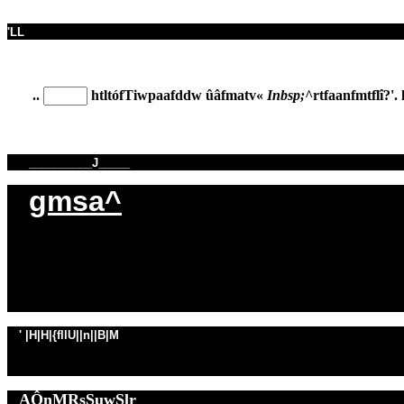
'LL
..
htltófTiwpaafddw ûâfmatv«
Inbsp;
^rtfaanfmtflî?'. 
__________J_____
gmsa^
' |H|H|{fllU||n||B|M
AÔnMRsSuwSlr