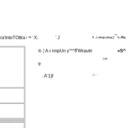
*»
v..4n,
ra'tntoTOttra
X.
' J
¦ -'V- '.
V .-¦ nbsp;nbsp;¦'
it- ¦ A-i nnpUn y'^^fî'Wrautn
«S^
¦ jn-
tr
. A'1}f
¦ f - '