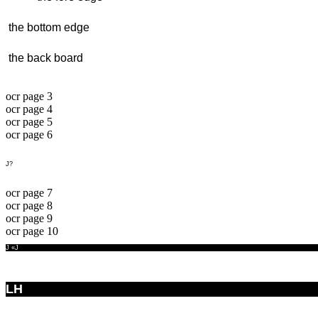
 the bottom edge
 the back board
ocr page 3
ocr page 4
ocr page 5
ocr page 6
J?
ocr page 7
ocr page 8
ocr page 9
ocr page 10
J «J
LH