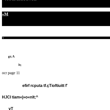
«M
'V
gt; A
lt;
ocr page 11
efirf rcputa tf.çTioftiuitt f'
HJCI tiam«|»o«nlt;^
vT