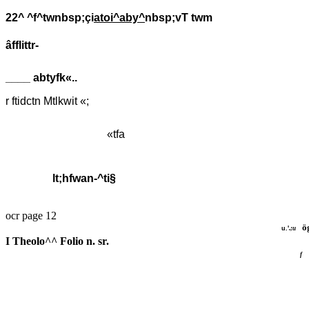
22^ ^f^twnbsp;çi
atoi^aby^
nbsp;vT twm
âfflittr-
____ abtyfk«..
r ftidctn Mtlkwit «;
«tfa
lt;hfwan-^ti§
ocr page 12
ö
u.'
.;u
I Theolo^^ Folio n. sr.
f