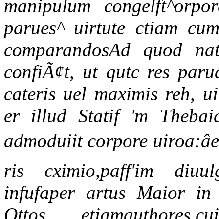
manipulum congelft^orpor
parues^ uirtute ctiam cum
comparandosAd quod natu
confiÃ¢t, ut qutc res paru
cateris uel maximis reh, u
er illud Statif 'm Theba
admoduiit corpore uiroa:â
ris cximio,paff'im diuu
infufaper artus Maior in 
Qttos etiamauthores,c