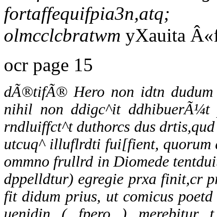
fortaffequifpia3n,atq
olmcclcbratwm
yXauita Â«
ocr page 15
dÃ®tifÃ® Hero non idtn dudum il
nihil non ddigc^it ddhibuerÃ¼t 
rndluiffct^t duthorcs dus drtis,qud i
utcuq^ illuflrdti fui[fient, quo
ommno frullrd in Diomede tentdui
dppelldtur) egregie prxa finit,cr p
fit didum prius, ut comicus poetd
uenidin ( fpero ) merebitur