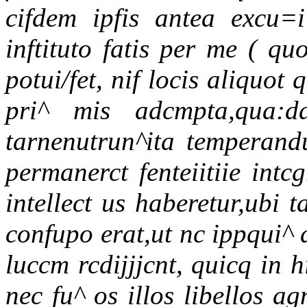
cifdem ipfis antea excu=i
inftituto fatis per me ( q
potui/fet, nif locis aliquo
pri^ mis adcmpta,qua:da
tarnenutrun^ita temperand
permanerct fenteiitiie intcg
intellect us haberetur,ubi t
confupo erat,ut nc ippqui^ 
luccm rcdijjjcnt, quicq in h
nec fu^ os illos libellos a