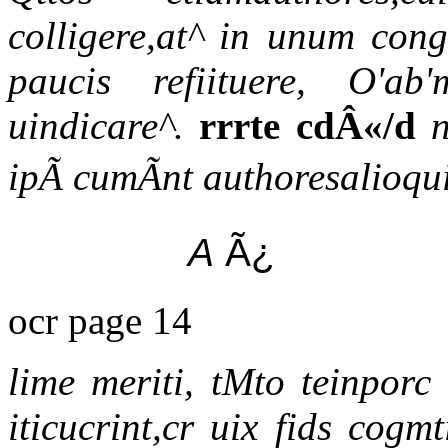
colligere,at^ in unum cong
paucis refiituere, O'ab
uindicare^.
rrrte cdÂ«/d
n
ipÃ cumÃnt authoresalioqui
A
Ã¿
ocr page 14
lime meriti, tMto teinpor
iticucrint,cr uix fids cog