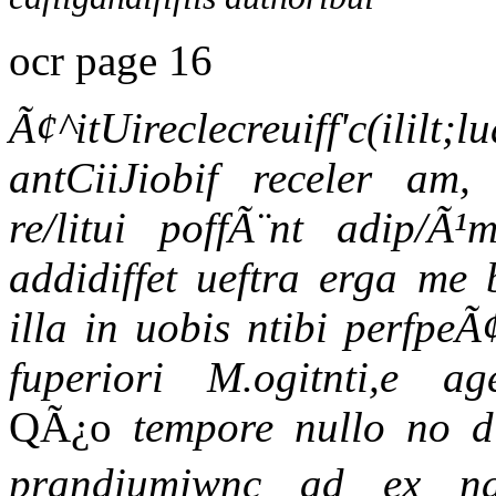
ocr page 16
Ã¢^itUireclecreuiff'c(il
antCiiJiobif receler am,
re/litui poffÃ¨nt adip/
addidiffet ueftra erga me
illa in uobis ntibi perfpe
fuperiori M.ogitnti,e a
QÃ¿o
tempore nullo no 
prandiumjwnc ad ex na