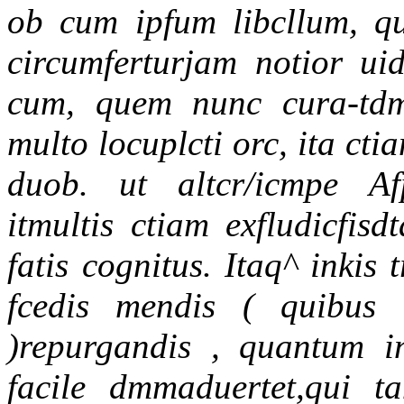
ob cum ipfum libcllum, qu
circumferturjam notior ui
cum, quem nunc cura-td
multo locuplcti orc, ita cti
duob. ut altcr/icmpe Afp
itmultis ctiam exfludicfis
fatis cognitus. Itaq^ inkis
fcedis mendis ( quibus 
)repurgandis , quantum i
facile dmmaduertet,qui 