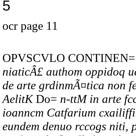
5
ocr page 11
OPVSCVLO CONTINEN= 
niaticÂ£ authom oppidoq uct
de arte grdinmÃ¤tica non fem
AelitK
Do=
n-ttM in arte f
ioanncm Catfarium cxailiffi
eundem denuo rccogs niti, p