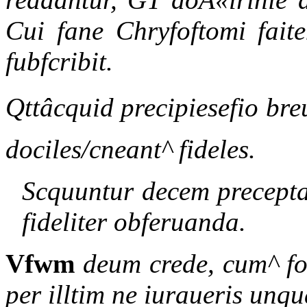
Cui fane Chryfoftomi faite
fubfcribit.
Qttâcquid precipiesefio bre
dociles/cneant^ fideles.
Scquuntur decem precept
fideliter obferuanda.
Vfwm
deum crede, cum^ f
per illtim ne iuraueris unqu