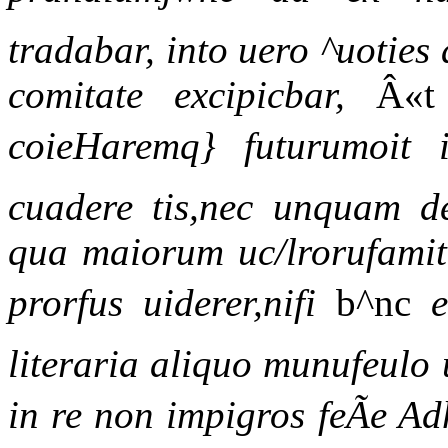
tradabar, into uero ^uoties
comitate excipicbar,
Â«
coieHaremq} futurumoit i
cuadere tis,nec unquam deg
qua maiorum uc/lrorufamit
prorfus uiderer,nifi
b^nc
literaria aliquo munufeulo
in re non impigros feÃe Ad