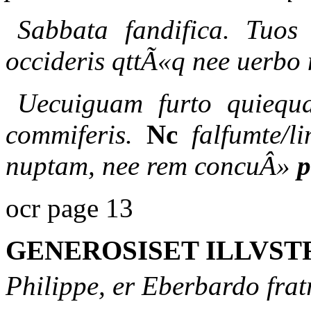
Sabbata fandifica. Tuos 
occideris qttÃ«q nee uerbo 
Uecuiguam furto quiequa
commiferis.
Nc
falfumte/l
nuptam, nee rem concuÂ»
p
ocr page 13
GENEROSISET ILLVST
Philippe, er Eberbardo frat