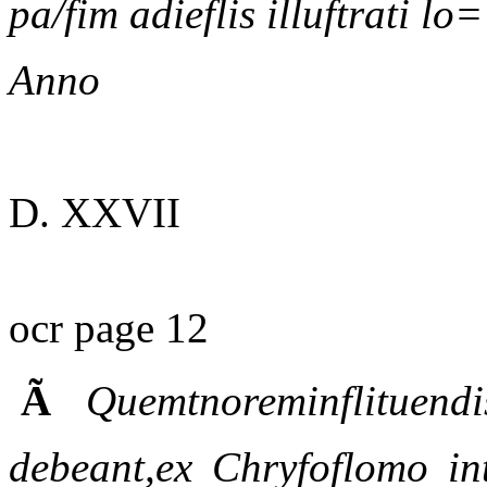
pa/fim adieflis illuftrati lo=
Anno
D. XXVII
ocr page 12
Ã
Quemtnoreminflituendi
debeant,ex Chryfoflomo int