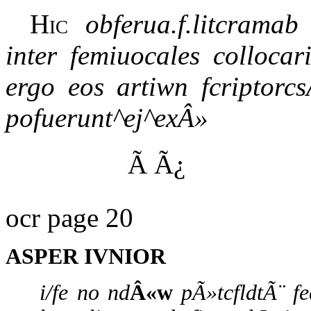
Hic
obferua.f.litcram
inter femiuocales collocar
ergo eos artiwn fcriptorcs
pofuerunt^ej^exÂ»
Ã Ã¿
ocr page 20
ASPER IVNIOR
i/fe no nd
Â«w
pÃ»tcfldtÃ¨ f