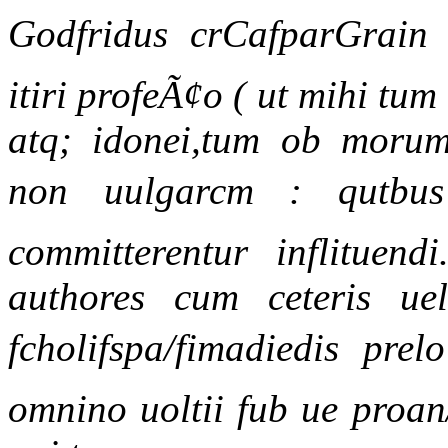
Godfridus crCafparGrain 
itiri profeÃ¢o ( ut mihi tum
atq; idonei,tum ob morum
non uulgarcm : qutbus 
committerentur inflituendi
authores cum ceteris uel
fcholifspa/fimadiedis pre
omnino uoltii fub ue proa