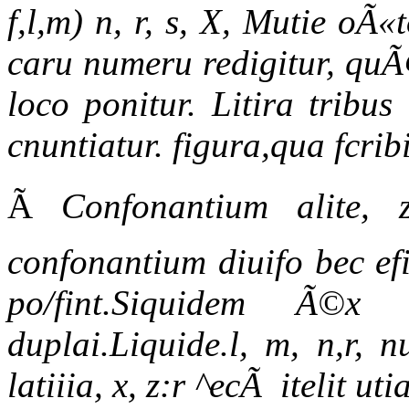
f,l,m) n, r, s, X, Mutie oÃ«t
caru numeru redigitur, quÃ¢
loco ponitur. Litira tribu
cnuntiatur. figura,qua fcribi
Ã
Confonantium alite, z
confonantium diuifo bec efi
po/fint.Siquidem Ã©x
duplai.Liquide.l, m, n,r,
latiiia, x, z:r ^ecÃ itelit utia