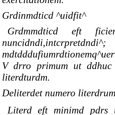
Grdinmdticd ^uidfit^
Grdmmdticd eft ficien
nuncidndi,intcrpretdndi
mdtdddufiumrdtionemq^ue
V drro primum ut ddhuc r
literdturdm.
Deliterdet numero literdrum
Literd eft minimd pdrs