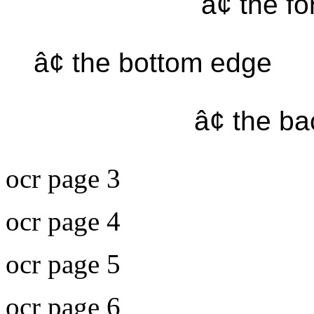
â¢ the f
â¢ the bottom edge
â¢ the b
ocr page 3
ocr page 4
ocr page 5
ocr page 6