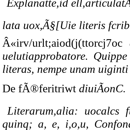
Explanatte,id ell,articulat
lata uox,Ã§[Uie literis fcrib
Â«irv/urlt;aiod(j(ttorcj7oc
uelutiapprobatore. Quippe
literas, nempe unam uiginti l
De fÃ®feritriwt
diuiÃonC.
Literarum,alia: uocalcs f
quinq; a, e, i,o,u, Confon