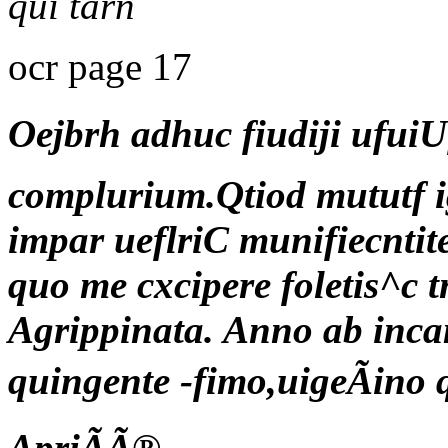
qui tarn
ocr page 17
Oejbrh adhuc fiudiji ufuiU
complurium.Qtiod mututf ig
impar ueflriC munifiecntite
quo me cxcipere foletis^c 
Agrippinata. Anno ab inc
quingente -fimo,uigeÃino 
ApriÃÃ®.