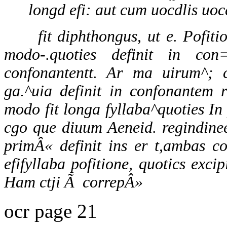
longd efi: aut cum uocdlis uocd
fit diphthongus, ut e. Pofit
modo-.quoties definit in con
confonantentt. Ar ma uirum^; c
ga.^uia definit in confonantem r
modo fit longa fyllaba^quoties In 
cgo que diuum Aeneid. regindinee
primÂ« definit ins er t,ambas c
efifyllaba pofitione, quotics exci
Ham ctji Ã correpÂ»
ocr page 21