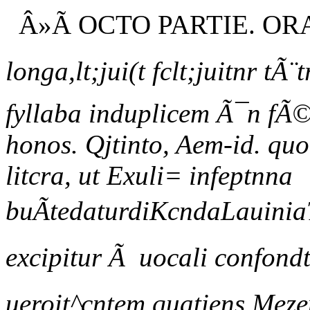
Â»Ã OCTO PARTIE. OR
longa,lt;jui(t fclt;juitnr tÃ
fyllaba induplicem Ã¯n fÃ©x
honos. Qjtinto, Aem-id. quot
litcra, ut Exuli= infeptnna
buÃtedaturdiKcndaLauiniaTe
excipitur Ã uocali confondti
ueroit^cntem quatiens Mezen