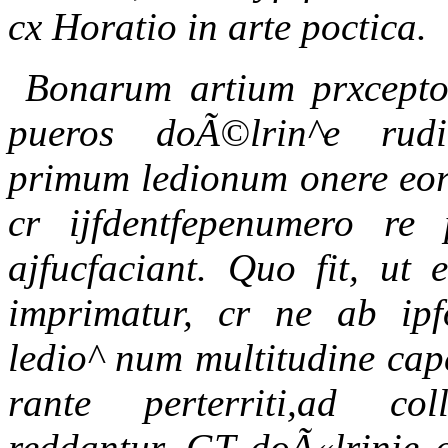
cx Horatio in arte poctica.
Bonarum artium prxceptor
pueros doÃ©lrin^e rudi
primum ledionum onere eor
cr ijfdentfepenumero re p
ajfucfaciant. Quo fit, ut
imprimatur, cr ne ab ipfo
ledio^ num multitudine ca
rante perterriti,ad co
reddantur, GT doÃ«lrinie di