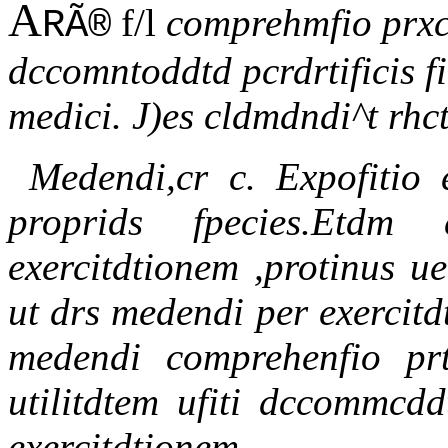
A
f/l
comprehmfio prxce
RÃ®
dccomntoddtd pcrdrtificis fi
medici. J)es cldmdndi^t rhct
Medendi,cr c. Expofitio e
proprids fpecies.Etdm 
exercitdtionem ,protinus ue
ut drs medendi per exercitdt
medendi comprehenfio prtc
utilitdtem ufiti dccommcdd
exercitdtionem.