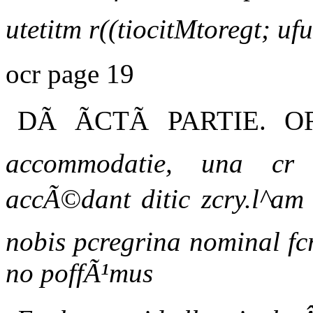
utetitm r((tiocitMtoregt; ufu
ocr page 19
DÃ ÃCTÃ PARTIE. O
accommodatie, una cr 
accÃ©dant ditic zcry.l^am 
nobis pcregrina nominal fc
no poffÃ¹mus