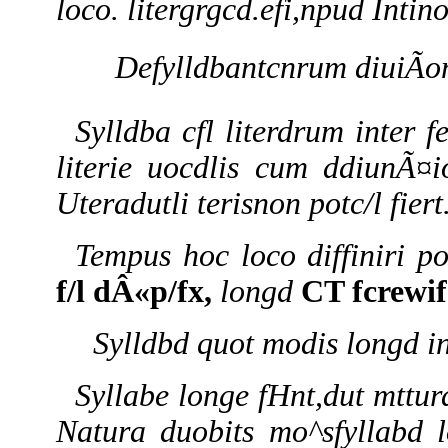
loco. litergrgcd.efi,npud Intino
Defylldbantcnrum diuiÃo
Sylldba cfl literdrum inter 
literie uocdlis cum ddiunÃ¤i
Uteradutli terisnon potc/l fiert
Tempus hoc loco diffiniri p
f/l dÂ«p/fx,
longd
CT fcrewif
Sylldbd quot modis longd in
Syllabe longe fHnt,dut mtturd
Natura duobits mo^sfyllabd lo