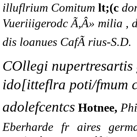
illuflrium Comitum
lt;(c
do
Vueriiigerodc Ã,Â» milia ,
dis loanues CafÃ rius-S.D.
COllegi nupertresartis
ido[itteflra poti/fmum c
adolefcentcs
Hotnee,
Phi
Eberharde fr aires germ