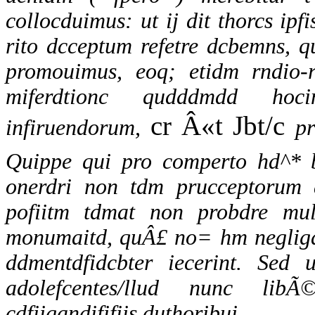
collocduimus: ut ij dit thorcs ipf
rito dcceptum refetre dcbemns, q
promouimus, eoq; etidm rndio-r
miferdtionc qudddmdd hocin
cr Â«t Jbt/c
infiruendorum,
pr
Quippe qui pro comperto hd^* b
onerdri non tdm prucceptorum d
pofiitm tdmat non probdre mul
monumaitd, quÂ£ no= hm negligdnt
ddmentdfidcbter iecerint. Se
adolefcentes/llud nunc libÃ
cdfiigandififiis duthoribui