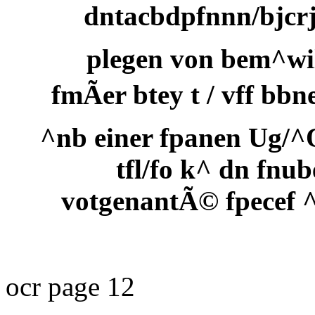
dntacbdpfnnn/bjcr
plegen von bem^wi
fmÃer btey t / vff bbn
^nb einer fpanen Ug/^
tfl/fo k^ dn fnu
votgenantÃ© fpecef ^
ocr page 12