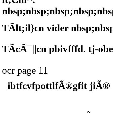
nbsp;nbsp;nbsp;nbsp;nbs
TÃlt;il}cn vider nbsp;nbs
TÃcÃ¯||cn pbivfffd. tj-ob
ocr page 11
ibtfcvfpottlfÃ®gfit jiÃ®