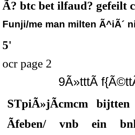
Ã? btc bet ilfaud? gefeilt
Funji/me man milten Ã^iÃ´ n
5'
ocr page 2
9Ã»tttÃ f{Ã©
STpiÃ»jÃcmcm bijtten 
Ãfeben/ vnb ein bnl