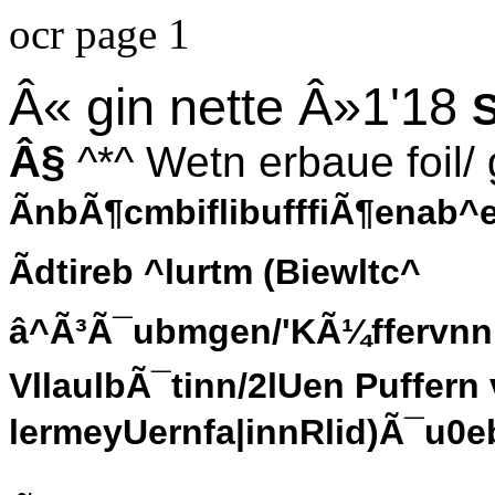
ocr page 1
Â« gin nette Â»1'18
S
Â§
^*^ Wetn erbaue foil/ g
ÃnbÃ¶cmbiflibufffiÃ¶enab^e
Ãdtireb ^lurtm (Biewltc^
â^Ã³Ã¯ubmgen/'KÃ¼ffervnnb
VllaulbÃ¯tinn/2lUen Puffern
lermeyUernfa|innRlid)Ã¯u0eb