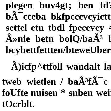
plegen buv4gt; ben fd
bÃ¯cceba bkfpcccvcyict
settel etn tbdl fpecevey
Â»nie betn bolQ/baÃ³ b
bcybettfettten/bteweUbe
Ã)icfp^ttfoll wandalt 
tweb wietlen / baÃ³fÃ¯
foUfte nuisen * snben we
tOcrblt.