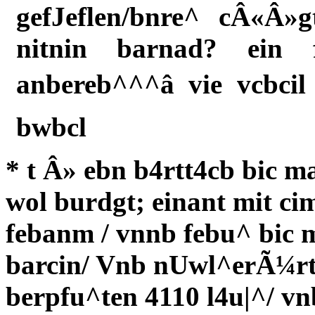
gefJeflen/bnre^ cÂ«Â»
nitnin barnad? ein 
anbereb^^^â vie vcb
bwbcl
* t Â» ebn b4rtt4cb bic 
wol burdgt; einant mit ci
febanm / vnnb febu^ bic 
barcin/ Vnb nUwl^erÃ¼rt
berpfu^ten 4110 l4u|^/ vn