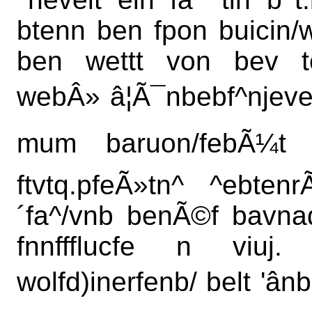
btenn ben fpon buicin/
ben wettt von bev tc
webÂ» â¦Ã¯nbebf^njeve
mum baruon/febÃ¼t ce
ftvtq.pfeÃ»tn^ ^ebten
´fa^/vnb benÃ©f bavna
fnnffflucfe n viuj
wolfd)inerfenb/ belt 'â