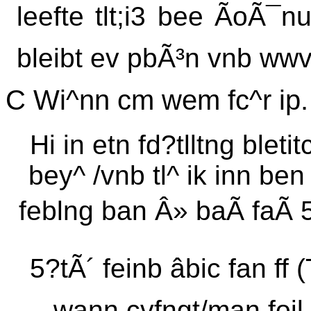
leefte tlt;i3 bee ÃoÃ¯n
bleibt ev pbÃ³n vnb wwvt
C Wi^nn cm wem fc^r ip.
Hi in etn fd?tlltng bleti
bey^ /vnb tl^ ik inn ben
feblng ban Â» baÃ faÃ 
5?tÃ´ feinb âbic fan ff
wann cvfngt/man foil