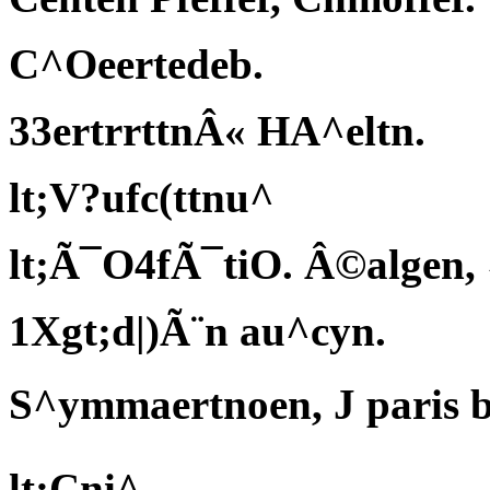
C^Oeertedeb.
33ertrrttnÂ« HA^eltn.
lt;V?ufc(ttnu^
lt;Ã¯O4fÃ¯tiO. Â©algen,
1Xgt;d|)Ã¨n au^cyn.
S^ymmaertnoen, J paris bÃ³
lt;Cni^.