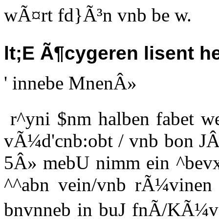
wÃ¤rt fd}Ã³n vnb be w.
lt;E Ã¶cygeren lisent h
' innebe MnenÂ»
r^yni $nm halben fabet we
vÃ¼d'cnb:obt / vnb bon JÂ«
5Â» mebU nimm ein ^bevxgt
^^abn vein/vnb rÃ¼vinen
bnvnneb in buJ fnÃ/KÃ¼v 