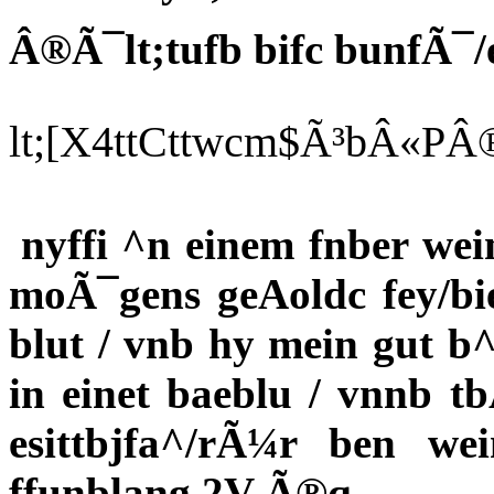
Â®Ã¯lt;tufb bifc bunfÃ¯/
lt;[X4ttCttwcm$Ã³bÂ«PÂ®cr
nyffi ^n einem fnber wein
moÃ¯gens geAoldc fey/bi
blut / vnb hy mein gut b
in einet baeblu / vnnb t
esittbjfa^/rÃ¼r ben wei
ffunblang 2V Ã®q