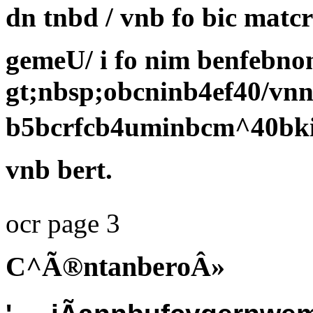
dn tnbd / vnb fo bic matcr
gemeU/ i fo nim benfebno
gt;nbsp;obcninb4ef40/vnn
b5bcrfcb4uminbcm^40bkib/
vnb bert.
ocr page 3
C^Ã®ntanberoÂ»