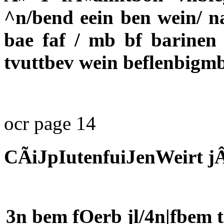
^n/bend eein ben wein/ nad
bae faf / mb bf barinen
tvuttbev wein beflenbigmb
ocr page 14
CÃiJpIutenfuiJenWeirt j
3n bem fOerb jl/4n|fbem 