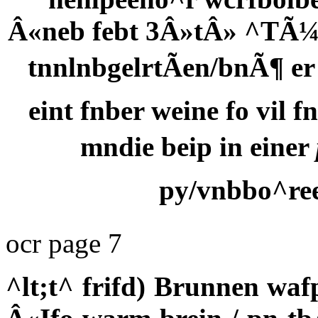
Â«neb febt 3Â»tÂ» ^TÃ¼
tnnlnbgelrtÃen/bnÃ¶ er 
eint fnber weine fo vil f
mndie beip in einer
py/vnbbo^re
ocr page 7
^lt;t^ frifd) Brunnen waf