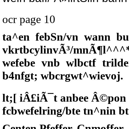
ocr page 10
ta^en febSn/vn wann bu
vkrtbcylinvÃ³/mnÃ¶l^^
wefebe vnb wlbctf trilde
b4nfgt; wbcrgwt^wievoj.
lt;[ iÂ£iÃ¯t anbee Â©pon
fcbwefelring/bte tn^nin b
Centen Pfeffer, Cnmoffer.