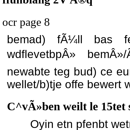
ocr page 8
bemad) fÃ¼ll bas f
wdflevetbpÂ» bemÂ»/Ã
newabte teg bud) ce eu
wellet/b)tje offe bewert
C^vÃ»ben weilt le 15tet
Oyin etn pfenbt wet