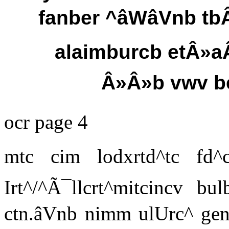
fanber ^âWâVnb 
alaimburcb etÂ»aÂ
Â»Â»b vwv be
ocr page 4
mtc cim lodxrtd^tc fd^c
Irt^/^Ã¯llcrt^mitcincv b
ctn.âVnb nimm ulUrc^ gen