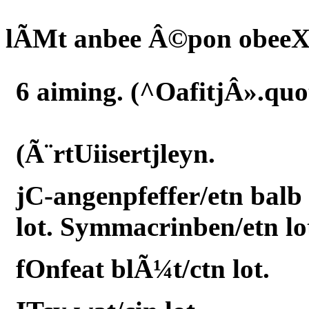
lÃMt anbee Â©pon obeeXt
6 aiming. (^OafitjÂ».quo
(Ã¨rtUiisertjleyn.
jC-angenpfeffer/etn balb 
lot. Symmacrinben/etn lo
fOnfeat blÃ¼t/ctn lot.