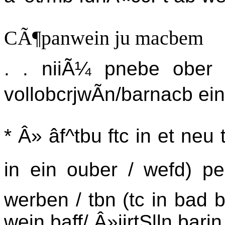
CÃ¶panwein ju macbem
. . niiÃ¼ pnebe ober
vollobcrjwÃn/barnacb ein
* Â» âf^tbu ftc in et neu
in ein ouber / wefd) pe
werben / tbn (tc in bad
wein baff/ Â»iirtSlln barin