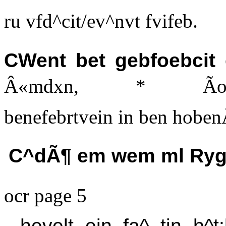
ru vfd^cit/ev^nvt fvifeb.
CWent bet gebfoebcit
Â«mdxn, * Ãonym^l
benefebrtvein in ben hobe
C^dÃ¶ em wem ml Ryge
ocr page 5
hevelt ein fa^ tin b^t: