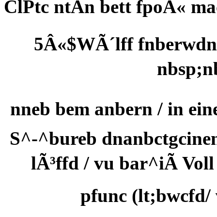
ClPtc ntAn bett fpoÂ« m
5Â«$WÃ´lff fnberwdnÂ
nbsp;nb
nneb bem anbern / in ein
S^-^bureb dnanbctgcinen^
lÃ³ffd / vu bar^iÃ Vo
pfunc (lt;bwcfd/