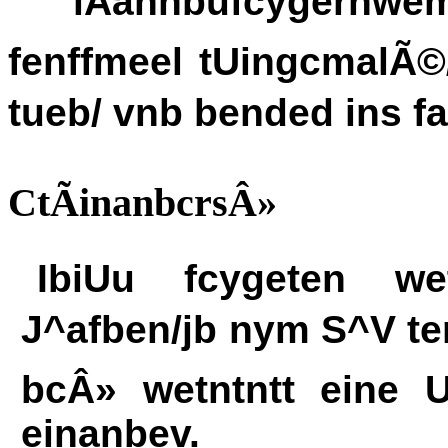
' iÃannbufcygernwem
fenffmeel tUingcmalÃ©
tueb/ vnb bended ins fa
CtÃinanbcrsÂ»
IbiUu fcygeten w
J^afben/jb nym S^V ten
bcÂ» wetntntt eine U
einanbev.