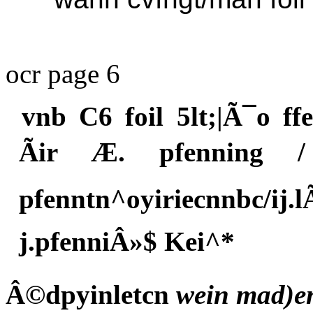
ocr page 6
vnb C6 foil 5lt;|Ã¯o f
Ãir Æ. pfenning / 
pfenntn^oyiriecnnbc/ij.
j.pfenniÂ»$ Kei^*
Â©dpyinletcn
wein mad)e