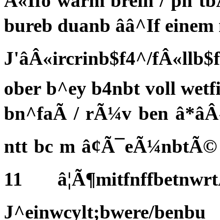
Â«Ifo warm brein / pn tb
bureb duanb ââ^If ein
J'âÂ«ircrinb$f4^/fÂ«ll
ober b^ey b4nbt voll wet
bn^faÃ / rÃ¼v ben â*â
ntt bc m â¢Ã¯eÃ¼nbtÃ© e
11 â¦Ã¶mitfnffbetnw
J^einwcylt;bwere/be