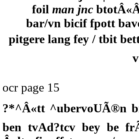
foil
man jnc
btotÂ«Â»
bar/vn bicif fpott bav
pitgere lang fey / tbit b
v
ocr page 15
?*^Â«tt ^ubervoUÃ®n bne
ben tvAd?tcv bey be fr