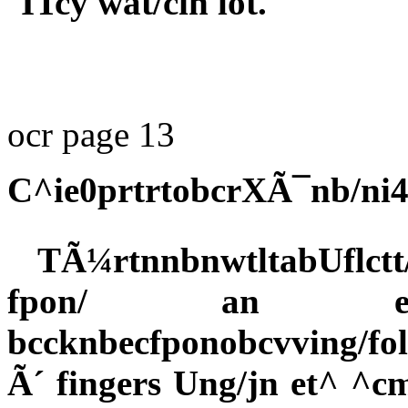
ITcy wat/cin lot.
ocr page 13
C^ie0prtrtobcrXÃ¯nb/ni4d
TÃ¼rtnnbnwtltabUflctt
fpon/ an ei
bccknbecfponobcvving/foll
Ã´ fingers Ung/jn et^ ^cm