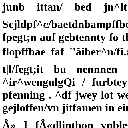
junb ittan/ bed jn^lt
Scjldpf^c/baetdnbampffb
fpegt;n auf gebtennty fo
flopffbae faf ''âiber^n/
t|l/fegt;it bu nennne
^ir^wengulgQi / furbtey
pfenning . ^df jwey lot we
gejloffen/vn jitfamen in ei
Â» I fÂ«dlintbon vnble