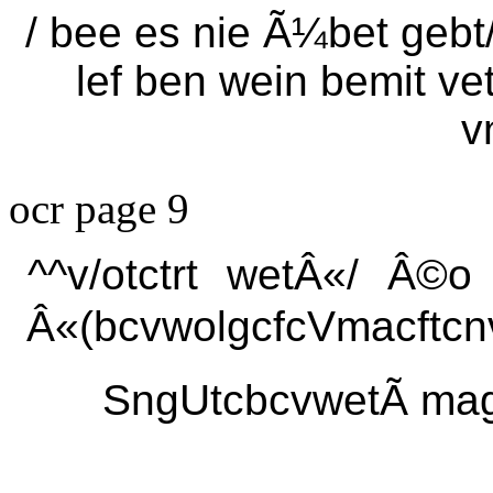
/ bee es nie Ã¼bet gebt/
lef ben wein bemit vet
v
ocr page 9
^^v/otctrt wetÂ«/ Â©
Â«(bcvwolgcfcVmacftcn
SngUtcbcvwetÃ mag