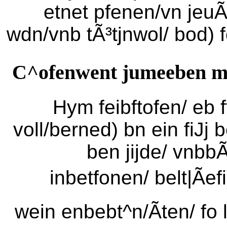
etnet pfenen/vn jeuÃ
wdn/vnb tÃ³tjnwol/ bod) 
C^ofenwent jumeeben m
Hym feibftofen/ eb f
voll/berned) bn ein fiJj
ben jijde/ vnbb
inbetfonen/ belt|Ãe
wein enbebt^n/Ãten/ fo l