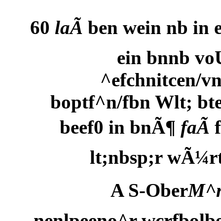
60
laÃ
ben wein nb in 
ein bnnb vo
^efchnitcen/v
boptf^n/fbn Wlt; bte
beef0 in bnÃ¶
faÃ
f
lt;nbsp;r wÃ¼r
A S-Ober
M^n
nenlpeeno^r wcrfbolber