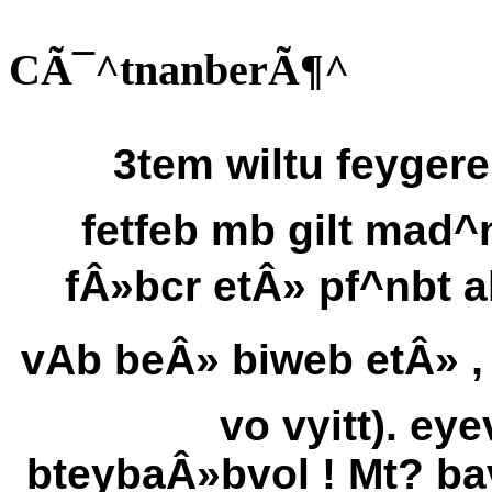
CÃ¯^tnanberÃ¶^
3tem wiltu feygeren
fetfeb mb gilt mad^
fÂ»bcr etÂ» pf^nbt a
vAb beÂ» biweb etÂ» , 
vo vyitt). e
bteybaÂ»bvol ! Mt? ba