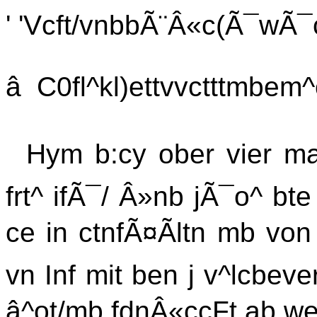
' 'Vcft/vnbbÃ¨Â«c(Ã¯wÃ¯
â C0fl^kl)ettvvctttmbe
Hym b:cy ober vier ma
frt^ ifÃ¯/ Â»nb jÃ¯o^ bt
ce in ctnfÃ¤Ãltn mb von 
vn Inf mit ben j v^lcbev
â^ot/mb fdnÂ«ccFt ab w