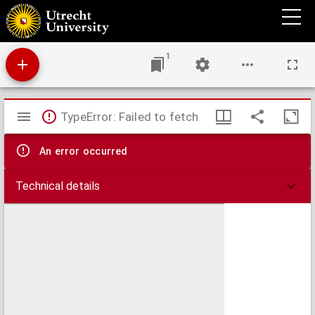
Tijdschrift van de Historische Vereniging Vleuten-De Meern-Haarzuilens.
1
Mirador
TypeError: Failed to fetch
viewer
An error occurred
Technical details