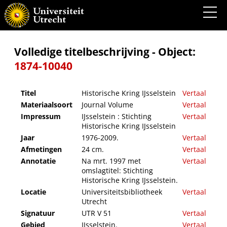
Historische Kring IJsselstein
Volledige titelbeschrijving - Object:
1874-10040
Titel
Historische Kring IJsselstein
Vertaal
Materiaalsoort
Journal Volume
Vertaal
Impressum
IJsselstein : Stichting
Vertaal
Historische Kring IJsselstein
Jaar
1976-2009.
Vertaal
Afmetingen
24 cm.
Vertaal
Annotatie
Na mrt. 1997 met
Vertaal
omslagtitel: Stichting
Historische Kring IJsselstein.
Locatie
Universiteitsbibliotheek
Vertaal
Utrecht
Signatuur
UTR V 51
Vertaal
Gebied
IJsselstein.
Vertaal