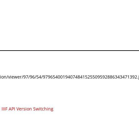
festation/viewer/97/96/54/97965400194074841525509592886343471392.j
e
IIIF API Version Switching