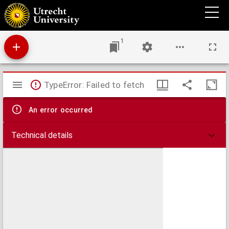
Corte verclaringhe ende bewijs, met wat ghestaltenisse ende ceremonien den
doorluchtighen, groot-machtighen vorst, Ferdinandus, coninck van Hungharijen ... tot
roomschen keyser den xxviii. augusti deses jaers is ghekosen gheworden, binnen
Franck-fort
1
Mirador
TypeError: Failed to fetch
viewer
An error occurred
Technical details