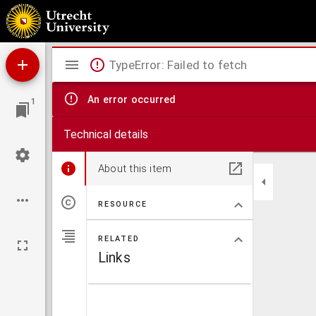
Algebra ofte Nieuwe stel-regel, waer door alles ghevonden wordt inde wis-konst, wat vi
Mirador
TypeError: Failed to fetch
viewer
An error occurred
1
Technical details
About this item
RESOURCE
RELATED
Links