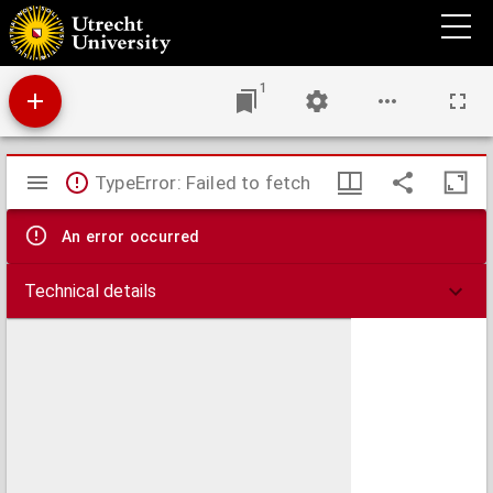
Caarte van de Baij en have[n] van Vigos en vant veroveren en ruineren der France
schepen en Spaanse galioenen door de geconbineerde vlote[n].
1
Mirador
TypeError: Failed to fetch
viewer
An error occurred
Technical details