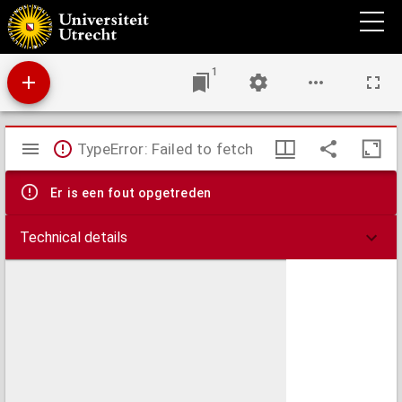
Bescrivinge der diepte vant Sparen beginnende van die ton tot Sparendam toe ende die
diepte is of gestipt ende is gelegen tusschen die stipgis ende daer in die diepte
geteijkent bij voeten ende is gepaeilt ende betrocken an[n]o 1584 in november
1
Mirador
TypeError: Failed to fetch
viewer
Er is een fout opgetreden
Technical details