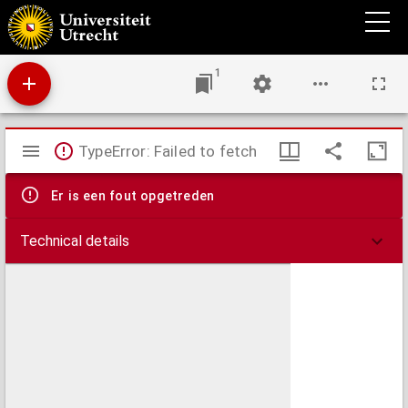
Landbouw kaart van Nederland
1
Mirador
TypeError: Failed to fetch
viewer
Er is een fout opgetreden
Technical details