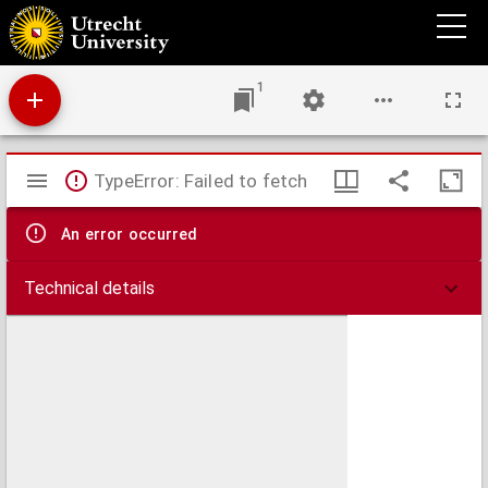
Ordre by de vroetschap ende den gerechte der stadt Utrecht beraempt, nopende de
commissie vande ghenen, die inde saken vande onmundigen ende van anderen hare
goederen niet machtigh wesende selver te administreren, conform voorgaende des
vroetschap resolutie vanden XXIIen Septemb. 1623 sullen worden gebruyckt, met
instructie voor de mombers ende curateurs.
1
Mirador
TypeError: Failed to fetch
viewer
An error occurred
Technical details