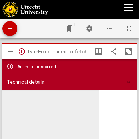
Groot placaatboek vervattende alle de placaten, ordonnantien en edicten, der ... Staten
's lands van Utrecht : mitsgaders van de ... Borgemeesteren en Vroedschap der stad
Utrecht tot het jaar 1728 ingesloten. Verrykt met allerhande edicten van Keyzer Karel
en Philips den tweeden, handvesten ... Alle ... by eengebragt, en met de nodige reg.
voorzien
1
Mirador
TypeError: Failed to fetch
viewer
An error occurred
Technical details