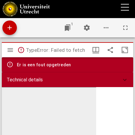
Leren in dialoog : een discussie over samenwerkend leren in onderwijs en opleiding
1
Mirador
TypeError: Failed to fetch
viewer
Er is een fout opgetreden
Technical details