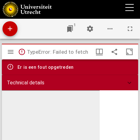
Manifest ende redenen van declaratie van oorloge, tegens den koningh van Sweeden.
1
Mirador
TypeError: Failed to fetch
viewer
Er is een fout opgetreden
Technical details