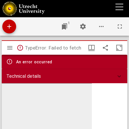
Den lusthof van het cureren der peerden
1
Mirador
TypeError: Failed to fetch
viewer
An error occurred
Technical details