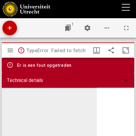
[Beschryvinge der stadt Utrecht].
1
Mirador
TypeError: Failed to fetch
viewer
Er is een fout opgetreden
Technical details